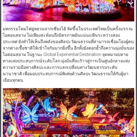
มหกรรมโคมไฟยู่หยวนจากเซี่ยงไฮ้ จัดขึ้นในประเทศไทยเป็นครั้งแรก ณ
ไอคอนสยาม ไม่เพียงสะท้อนถึงมิตรภาพอันแน่นแฟ้นระหว่างสอง
ประเทศ ยังทำให้เห็นถึงพลังของศิลปะวัฒนธรรมที่สามารถเชื่อมโยงผู้คน
จากต่างเชื้อชาติให้เข้าใจกันมากยิ่งขึ้น อีกทั้งยังตอกย้ำถึงความมุ่งมั่นของ
ไอคอนสยาม ในฐานะ Global Experiential Destination จุดหมายปลาย
ทางแห่งประสบการณ์ระดับโลก มุ่งมั่นที่จะก้าวสู่การเป็นศูนย์กลางแห่ง
ความร่วมมือทางศิลปะและการแลกเปลี่ยนทางวัฒนธรรมระดับ
นานาชาติ เพื่อมอบประสบการณ์พิเศษด้านศิลปะวัฒนธรรมให้กับผู้มา
เยือนทุกคน