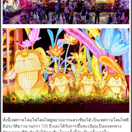
ทั้งนี้เทศกาลโคมไฟโคมไฟยู่หยวนจากนครเซี่ยงไฮ้ เป็นเทศกาลโคมไฟที่
มีประวัติยาวนานกว่า 100 ปี และได้รับการขึ้นทะเบียนเป็นมรดกทาง