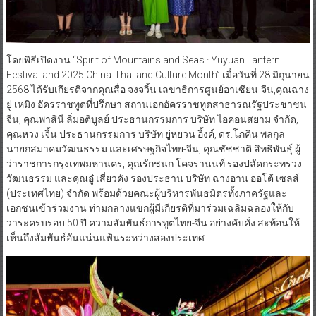
โดยพิธีเปิดงาน “Spirit of Mountains and Seas · Yuyuan Lantern
Festival and 2025 China-Thailand Culture Month” เมื่อวันที่ 28 มิถุนายน
2568 ได้รับเกียรติจากคุณสื่อ จงจวิ้น เลขาธิการศูนย์อาเซียน-จีน,คุณฉาง
ยู่ เหมิง อัครราชทูตที่ปรึกษา สถานเอกอัครราชทูตสาธารณรัฐประชาชน
จีน, คุณพาสินี ลิ่มอติบูลย์ ประธานกรรมการ บริษัท ไอคอนสยาม จำกัด,
คุณหวง เจิ้น ประธานกรรมการ บริษัท ยู่หยวน อิ้งค์, ดร.โภคิน พลกุล
นายกสมาคมวัฒนธรรม และเศรษฐกิจไทย-จีน, คุณชัชชาติ สิทธิพันธุ์ ผู้
ว่าราชการกรุงเทพมหานคร, คุณรักชนก โคจรานนท์ รองปลัดกระทรวง
วัฒนธรรม และคุณอู๋ เสี่ยวคัง รองประธาน บริษัท ฉางอาน ออโต้ เซลส์
(ประเทศไทย) จำกัด พร้อมด้วยคณะผู้บริหารพันธมิตรทั้งภาครัฐและ
เอกชนเข้าร่วมงาน ท่ามกลางแขกผู้มีเกียรติที่มาร่วมเฉลิมฉลองให้กับ
วาระครบรอบ 50 ปี ความสัมพันธ์การทูตไทย-จีน อย่างคับคั่ง สะท้อนให้
เห็นถึงสัมพันธ์อันแน่นแฟ้นระหว่างสองประเทศ