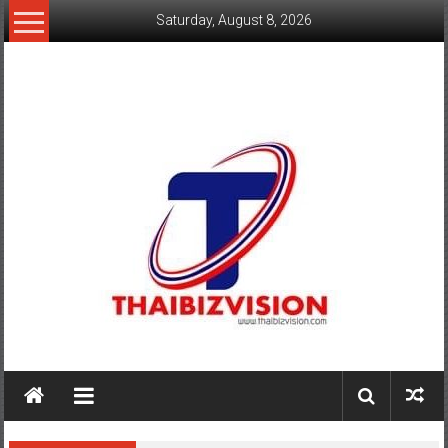
Skip
Saturday, August 8, 2026
to
content
www.thaibizvision.com
เว็บ
ธุรกิจ
ของ
คน
ไทย