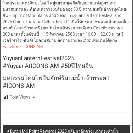
“มหกรรมแสดงศิลปะโคมไฟยู่หยวน ชุด จิตวิญญาณแห่งภูผาและ
มหาสมุทรและเดือนแห่งการเฉลิมฉลอง 50 ปี ความสัมพันธ์การทูตไทย-
จีน – Spirit of Mountains and Seas · Yuyuan Lantern Festival and
2025 China-Thailand Culture Month” เปิดให้ประชาชนและนักท่องเที่ยว
จากทั่วโลกเข้าชมฟรี (ยกเว้นโซนนิทรรศการพิเศษ บัตรเข้าชมราคา
200 บาท) ตั้งแต่วันนี้ – 15 สิงหาคม 2568 เวลา 16.00 – 22.00 น. ณ ริ
เวอร์ พาร์ค ชั้น G ไอคอนสยาม ติดตามรายละเอียดเพิ่มเติมได้ทาง
Facebook: ICONSIAM
YuyuanLanternFestival2025
#YuyuanAtICONSIAM #50ปีไทยจีน
มหกรรมโคมไฟจีนยักษ์ริมแม่น้ำเจ้าพระยา
#ICONSIAM
Post Views:
4
Post
Dutch Mill Point Rewards 2025 กลับมาอีกครั้ง แจกทองคำน้ำ