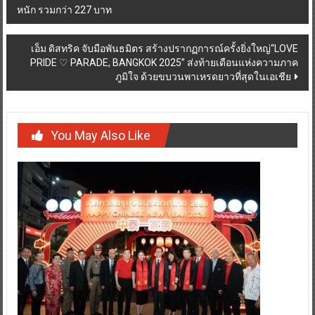
หนัก รวมกว่า 227 บาท
navigation
เอ็ม ดิสทริค จับมือพันธมิตร สร้างปรากฏการณ์ครั้งยิ่งใหญ่“LOVE
PRIDE ♡ PARADE, BANGKOK 2025” ส่งท้ายเดือนแห่งความภาค
ภูมิใจ ด้วยขบวนพาเหรดยาวที่สุดในเอเชีย
You May Also Like