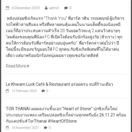
6 December 2025
admin
0
หลังปล่อยซิงเกิลแรก “Thank You” พี่อาร์ต วศิน วรณพฤกษ์ ผู้บริหาร
รถไฟฟ้าสายสีแดง หรือที่หลายคนคุ้นเคยในนามแด็ดดี้ของน้องหมี
เนย ก็ถือว่าประสบความสำเร็จ 20 วันยอดวิวทะลุ 2 แสนวิวสบายๆ
“ผมต้องขอบคุณพี่น้อง FC ที่เปิดใจต้อนรับนักร้องสูงวัย (หัวเราะ) ทุก
คนให้การต้อนรับพี่อาร์ตอย่างอบอุ่นครับ” พี่อาร์ตกล่าวต่อไปว่า ปี
ใหม่นี้จะมีของขวัญมอบให้ FC ทุกคน กับซิงเกิลพิเศษที่ไม่ได้มาคน
เดียว แต่มาพร้อมนักร้องหนุ่มผมยาวสุดเซอร์มาดติสต์
Read More
Le Khwam Luck Café & Restaurant อร่อยครบ จบที่ร้านเดียว
12 February 2023
0
TOR THANAI เผยผลงานชิ้นเอก “Heart of Stone” ปกซิงเกิ้ลใหม่
ประกอบงานเพลง เตรียมปล่อยซิงเกิ้ลผ่านทุกสตรีมมิ่ง 26.11.21 พร้อม
กับแคปชั่น#TorThanai #HeartOfStone
15 November 2021
0