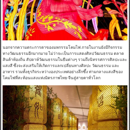
นอกจากความตระการตาของมหกรรมโคมไฟ ภายในงานยังมีกิจกรรม
ทางวัฒนธรรมอีกมากมาย ไม่ว่าจะเป็นการแสดงศิลปวัฒนธรรม ตลาด
สินค้าท้องถิ่น สัปดาห์วัฒนธรรมในธีมต่างๆ รวมถึงนิทรรศการศิลปะและ
แสงสี ซึ่งจะส่งเสริมให้เกิดการแลกเปลี่ยนทางศิลปะ วัฒนธรรม และ
อาหาร รวมทั้งธุรกิจระหว่างองประเทศอย่างลึกซึ้ง ท่ามกลางแสงสีของ
โคมไฟที่สะท้อนแสงแห่งมิตรภาพไทย-จีนสู่สายตาทั่วโลก