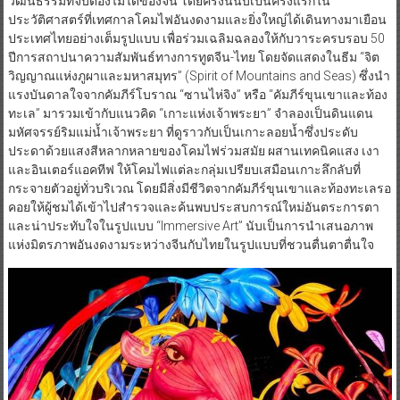
วัฒนธรรมที่จับต้องไม่ได้ของจีน โดยครั้งนี้นับเป็นครั้งแรกใน
ประวัติศาสตร์ที่เทศกาลโคมไฟอันงดงามและยิ่งใหญ่ได้เดินทางมาเยือน
ประเทศไทยอย่างเต็มรูปแบบ เพื่อร่วมเฉลิมฉลองให้กับวาระครบรอบ 50
ปีการสถาปนาความสัมพันธ์ทางการทูตจีน-ไทย โดยจัดแสดงในธีม “จิต
วิญญาณแห่งภูผาและมหาสมุทร” (Spirit of Mountains and Seas) ซึ่งนำ
แรงบันดาลใจจากคัมภีร์โบราณ “ซานไห่จิง” หรือ “คัมภีร์ขุนเขาและท้อง
ทะเล” มารวมเข้ากับแนวคิด “เกาะแห่งเจ้าพระยา” จำลองเป็นดินแดน
มหัศจรรย์ริมแม่น้ำเจ้าพระยา ที่ดูราวกับเป็นเกาะลอยน้ำซึ่งประดับ
ประดาด้วยแสงสีหลากหลายของโคมไฟร่วมสมัย ผสานเทคนิคแสง เงา
และอินเตอร์แอคทีฟ ให้โคมไฟแต่ละกลุ่มเปรียบเสมือนเกาะลึกลับที่
กระจายตัวอยู่ทั่วบริเวณ โดยมีสิ่งมีชีวิตจากคัมภีร์ขุนเขาและท้องทะเลรอ
คอยให้ผู้ชมได้เข้าไปสำรวจและค้นพบประสบการณ์ใหม่อันตระการตา
และน่าประทับใจในรูปแบบ “Immersive Art” นับเป็นการนำเสนอภาพ
แห่งมิตรภาพอันงดงามระหว่างจีนกับไทยในรูปแบบที่ชวนตื่นตาตื่นใจ