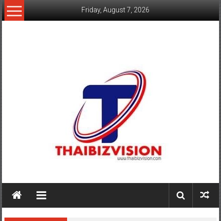
Skip
Friday, August 7, 2026
to
content
www.thaibizvision.com
เว็บ
ธุรกิจ
ของ
คน
ไทย