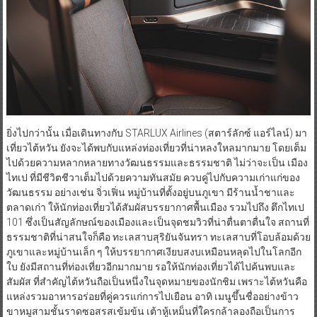
ยิ่งไปกว่านั้น เมื่อเดินทางกับ STARLUX Airlines (สตาร์ลักซ์ แอร์ไลน์) มา
เที่ยวไต้หวัน ยังจะได้พบกับแหล่งท่องเที่ยวที่น่าหลงใหลมากมาย โดยเต็ม
ไปด้วยความหลากหลายทางวัฒนธรรมและธรรมชาติ ไม่ว่าจะเป็น เมือง
ไทเป ที่มีชีวิตชีวาเต็มไปด้วยความทันสมัย ควบคู่ไปกับความเก่าแก่ของ
วัฒนธรรม อย่างเช่น จิ่วเฟิ่น หมู่บ้านที่ตั้งอยู่บนภูเขา มีร้านน้ำชาและ
ตลาดเก่า ให้นักท่องเที่ยวได้สัมผัสบรรยากาศพื้นเมือง รวมไปถึง ตึกไทเป
101 ซึ่งเป็นสัญลักษณ์ของเมืองและเป็นจุดชมวิวที่น่าตื่นตาตื่นใจ สถานที่
ธรรมชาติที่น่าสนใจก็คือ ทะเลสาบสุริยันจันทรา ทะเลสาบที่โอบล้อมด้วย
ภูเขาและหมู่บ้านเล็ก ๆ ให้บรรยากาศเงียบสงบเหมือนหลุดไปในโลกอีก
ใบ ยังมีสถานที่ท่องเที่ยวอีกมากมาย รอให้นักท่องเที่ยวได้ไปค้นพบและ
สัมผัส ที่สำคัญไต้หวันถือเป็นหนึ่งในจุดหมายของนักชิม เพราะไต้หวันคือ
แหล่งรวมอาหารอร่อยที่คู่ควรแก่การไปเยือน อาทิ เมนูขึ้นชื่ออย่างข้าว
ขาหมูสามชั้นราดซอสรสเข้มข้น เต้าหู้เหม็นที่ใครกล้าลองถือเป็นการ