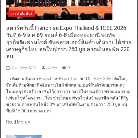
ประชาสัมพันธ์
สตาร์ทวันนี้ Franchise Expo Thailand & TESE 2026
วันที่ 6-9 ส.ค.69 ฮอลล์ 6-8 เมืองทองธานี พบทัพ
ธุรกิจ&แฟรนไชส์ ซัพพลายเออร์สินค้า เติมรายได้ช่วย
เศรษฐกิจไทย ลดใหญ่กว่า 250 บูธ คาดเงินสะพัด 220
ลบ.
6 August 2026
admin
0
เปิดงานวันแรก Franchise Expo Thailand & TESE 2026 จัดใหญ่
จัดเต็มด้วยทัพธุรกิจ&แฟรนไชส์ ซัพพลายเออร์สินค้าศักยภาพและ
โมเดลธุรกิจสร้างอาชีพไว้อย่างครบวงจรในงานเดียว พร้อมแนวร่วม
แฟรนไชส์โครงการ “ไทยช่วยไทย แฟรนไชส์สร้างอาชีพ พลัส” ที่รัฐ
ช่วยจ่ายค่าแฟรนไชส์ 50% มาเสริมทัพในงาน รวมกว่า 250 บูธ บน
พื้นที่ 15,000 ตารางเมตร
Read More