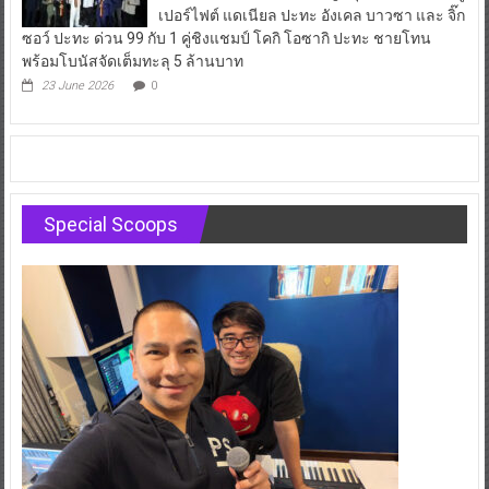
เปอร์ไฟต์ แดเนียล ปะทะ อังเคล บาวซา และ จิ๊ก
ซอว์ ปะทะ ด่วน 99 กับ 1 คู่ชิงแชมป์ โคกิ โอซากิ ปะทะ ชายโทน
พร้อมโบนัสจัดเต็มทะลุ 5 ล้านบาท
23 June 2026
0
Special Scoops