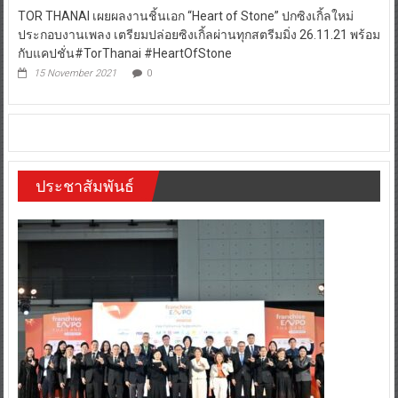
TOR THANAI เผยผลงานชิ้นเอก “Heart of Stone” ปกซิงเกิ้ลใหม่
ประกอบงานเพลง เตรียมปล่อยซิงเกิ้ลผ่านทุกสตรีมมิ่ง 26.11.21 พร้อม
กับแคปชั่น#TorThanai #HeartOfStone
15 November 2021
0
ประชาสัมพันธ์