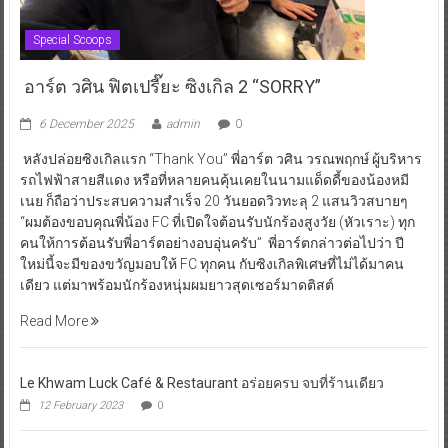
Special Scoops
อาร์ต วศิน ฟิตเปรี๊ยะ ซิงเกิล 2 “SORRY”
6 December 2025
admin
0
หลังปล่อยซิงเกิลแรก “Thank You” พี่อาร์ต วศิน วรณพฤกษ์ ผู้บริหาร
รถไฟฟ้าสายสีแดง หรือที่หลายคนคุ้นเคยในนามแด็ดดี้ของน้องหมี
เนย ก็ถือว่าประสบความสำเร็จ 20 วันยอดวิวทะลุ 2 แสนวิวสบายๆ
“ผมต้องขอบคุณพี่น้อง FC ที่เปิดใจต้อนรับนักร้องสูงวัย (หัวเราะ) ทุก
คนให้การต้อนรับพี่อาร์ตอย่างอบอุ่นครับ” พี่อาร์ตกล่าวต่อไปว่า ปี
ใหม่นี้จะมีของขวัญมอบให้ FC ทุกคน กับซิงเกิลพิเศษที่ไม่ได้มาคน
เดียว แต่มาพร้อมนักร้องหนุ่มผมยาวสุดเซอร์มาดติสต์
Read More
Le Khwam Luck Café & Restaurant อร่อยครบ จบที่ร้านเดียว
12 February 2023
0