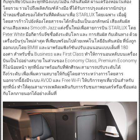
กับทุกเที่ยวบินและทุกที่นั่งแบบไม่อั้น กลิ่นสัมผัส ผ่านเครื่องหอมในห้อง
โดยรวม รวมไปถึงผลิตภัณฑ์ล้างมือ ที่ได้รับการปรุงแต่งจากนักปรุง
น้ำหอมชื่อดังของไต้หวันที่คิดค้นมาเพื่อ STARLUX โดยเฉพาะ เมื่อผู้
โดยสารก้าวไปยังห้องโดยสารจะได้กลิ่นอันเป็นเอกลักษณ์ เสียงสัมผัส
ผ่านเสียงเพลง Smooth Jazz แต่งขึ้นใหม่เพื่อสายการบิน STARLUX โดย
Peter White มือกีตาร์แจ๊ซชื่อดังระดับโลก และ การสัมผัส กับเดินทาง ด้วย
เครื่องบินรุ่นใหม่ล่าสุด ที่เพียบพร้อมไปด้วยเทคโนโลยีอันทันสมัย ที่นั่งถูก
ออกแบบโดย BMW และมาพร้อมฟังก์ชันปรับเอนนอนแบบเต็มที่ 180
องศา สำหรับชั้น Business และ First Class ทำให้การนอนหลับบนเครื่อง
บินเป็นไปอย่างสบาย ในส่วนของ Economy Class, Premium Economy
ก็ไม่น้อยหน้า ทุกที่นั่งมาพร้อมกับที่พักศีรษะสามารถปรับระดับได้
ถึง6ระดับ เพื่อเพิ่มความสบายให้กับผู้โดยสารระหว่างการโดยสาร
นอกจากนี้ยังมีระบบ AVOD และ Free Wi-Fi ให้บริการทุกเที่ยวบินสำหรับ
ทุกที่นั่ง ทำให้คุณสามารถเพลิดเพลินกับการรับชมภาพยนตร์หรือเชื่อมต่อ
กับโลกภายนอกได้อย่างเต็มที่