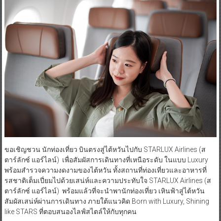
ขอเชิญชวน นักท่องเที่ยว บินตรงสู่ไต้หวันไปกับ STARLUX Airlines (ส
ตาร์ลักซ์ แอร์ไลน์) เพื่อสัมผัสการเดินทางที่เหนือระดับ ในแบบ Luxury
พร้อมสำรวจความงดงามของไต้หวัน ทั้งสถานที่ท่องเที่ยวและอาหารที่
รสชาติเต็มเปี่ยมไปด้วยเสน่ห์และความประทับใจ STARLUX Airlines (ส
ตาร์ลักซ์ แอร์ไลน์) พร้อมแล้วที่จะนำพานักท่องเที่ยว เหินฟ้าสู่ไต้หวัน
สัมผัสเสน่ห์ผ่านการเดินทาง ภายใต้แนวคิด Born with Luxury, Shining
like STARS ที่ตอบสนองไลฟ์สไตล์ให้กับทุกคน