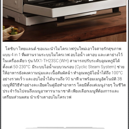
โตชิบา ไทยแลนด์ ขอแนะนำไมโครเวฟรุ่นใหม่เอาใจสายรักสุขภาพ
แบบ 4 in 1 ที่ผสานรวมระบบไมโครเวฟ อบไอน้ำ เตาอบ และเตาย่างไว้
ในเครื่องเดียว รุ่น MX1-TH23SC (WH) สามารถปรับระดับอุณหภูมิได้
ตั้งแต่ 50-230°C มีระบบไอน้ำแบบวนรอบ (Cyclic Steam System) ช่วย
ให้อาหารยังคงความนุ่มและเนื้อสัมผัสฉ่ำ ทำอุณหภูมิไอน้ำได้ถึง 100°C
อย่างรวดเร็ว และอบไอน้ำได้นานถึง 90 นาที มาพร้อมเมนูอัตโนมัติ 38
เมนูที่มีวิธีทำอย่างละเอียดในคู่มือทำอาหาร โดยมีตั้งแต่เมนูง่ายๆ ในชีวิต
ประจำวันไปจนถึงเมนูอาหารนานาชาติ เพียงเลือกเมนูที่ต้องการและ
เตรียมส่วนผสม นำเข้าเตาอบไมโครเวฟ