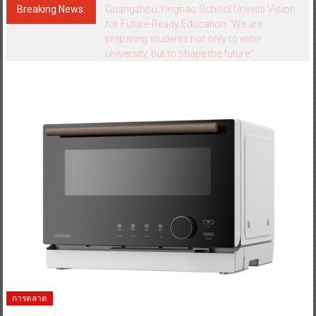
Breaking News:
Guangzhou Yinghao School Unveils Vision
for Future-Ready Education “We are
preparing students not only to enter
university, but to shape the future.”
การตลาด