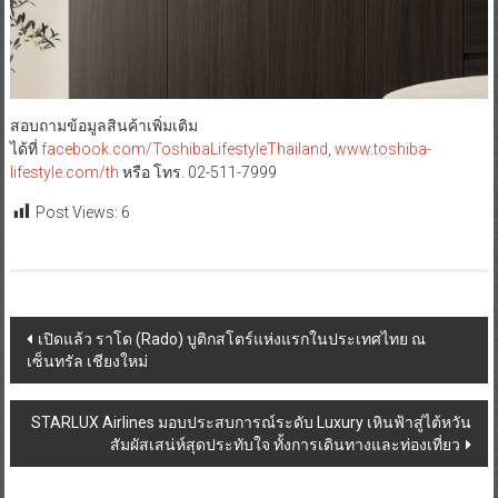
สอบถามข้อมูลสินค้าเพิ่มเติม
ได้ที่
facebook.com/ToshibaLifestyleThailand
,
www.toshiba-
lifestyle.com/th
หรือ โทร. 02-511-7999
Post Views:
6
Post
เปิดแล้ว ราโด (Rado) บูติกสโตร์แห่งแรกในประเทศไทย ณ
เซ็นทรัล เชียงใหม่
navigation
STARLUX Airlines มอบประสบการณ์ระดับ Luxury เหินฟ้าสู่ไต้หวัน
สัมผัสเสน่ห์สุดประทับใจ ทั้งการเดินทางและท่องเที่ยว