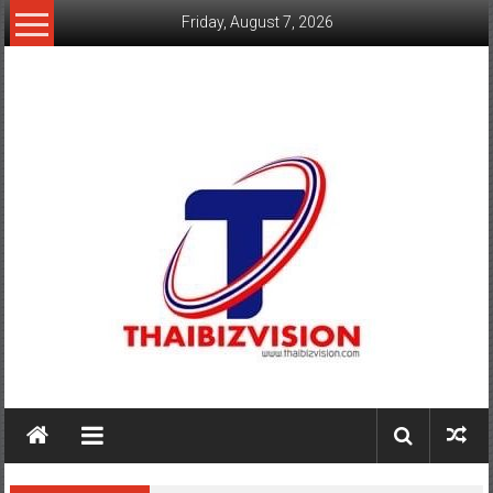
Skip
Friday, August 7, 2026
to
content
www.thaibizvision.com
เว็บ
ธุรกิจ
ของ
คน
ไทย