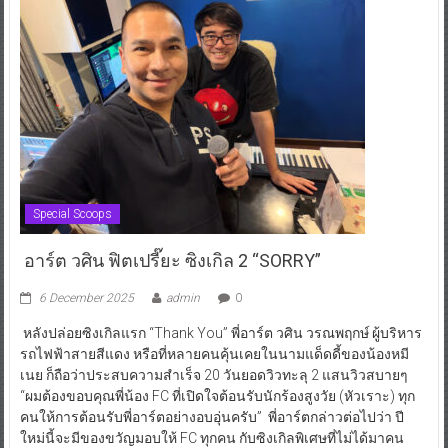
Special Scoops
อาร์ต วศิน ฟิตเปรี๊ยะ ซิงเกิล 2 “SORRY”
6 December 2025
admin
0
หลังปล่อยซิงเกิลแรก “Thank You” พี่อาร์ต วศิน วรณพฤกษ์ ผู้บริหาร
รถไฟฟ้าสายสีแดง หรือที่หลายคนคุ้นเคยในนามแด็ดดี้ของน้องหมี
เนย ก็ถือว่าประสบความสำเร็จ 20 วันยอดวิวทะลุ 2 แสนวิวสบายๆ
“ผมต้องขอบคุณพี่น้อง FC ที่เปิดใจต้อนรับนักร้องสูงวัย (หัวเราะ) ทุก
คนให้การต้อนรับพี่อาร์ตอย่างอบอุ่นครับ” พี่อาร์ตกล่าวต่อไปว่า ปี
ใหม่นี้จะมีของขวัญมอบให้ FC ทุกคน กับซิงเกิลพิเศษที่ไม่ได้มาคน