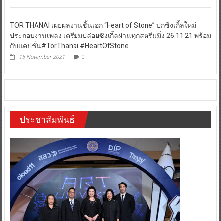
TOR THANAI เผยผลงานชิ้นเอก “Heart of Stone” ปกซิงเกิ้ลใหม่
ประกอบงานเพลง เตรียมปล่อยซิงเกิ้ลผ่านทุกสตรีมมิ่ง 26.11.21 พร้อม
กับแคปชั่น#TorThanai #HeartOfStone
15 November 2021
0
ประชาสัมพันธ์