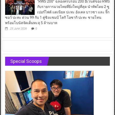
“RWS 200” ฉลองครบรอบ 200 อีเวนต์ของ RWS
กับรายการมวยไทยที่ยิ่งใหญ่ที่สุด นำทัพโดย 2 ซู
เปอร์ไฟต์ แดเนียล ปะทะ อังเคล บาวซา และ จิ๊ก
ซอว์ ปะทะ ด่วน 99 กับ 1 คู่ชิงแชมป์ โคกิ โอซากิ ปะทะ ชายโทน
พร้อมโบนัสจัดเต็มทะลุ 5 ล้านบาท
23 June 2026
0
Special Scoops