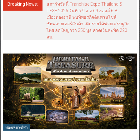
Breaking News:
สตาร์ทวันนี้ Franchise Expo Thailand &
TESE 2026 วันที่ 6-9 ส.ค.69 ฮอลล์ 6-8
เมืองทองธานี พบทัพธุรกิจ&แฟรนไชส์
ซัพพลายเออร์สินค้า เติมรายได้ช่วยเศรษฐกิจ
ไทย ลดใหญ่กว่า 250 บูธ คาดเงินสะพัด 220
ลบ.
ท่องเที่ยว-กีฬา