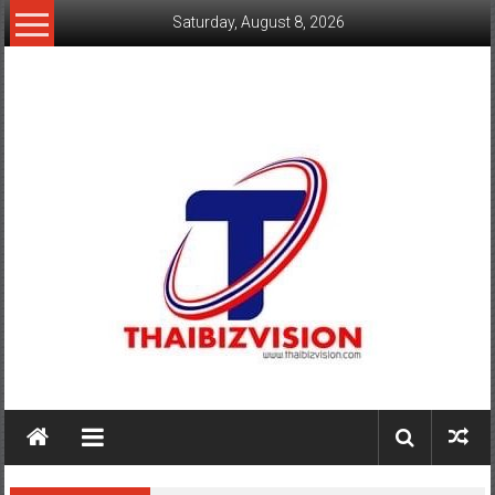
Skip
Saturday, August 8, 2026
to
content
www.thaibizvision.com
เว็บ
ธุรกิจ
ของ
คน
ไทย