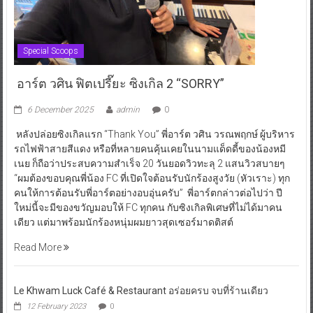
Special Scoops
อาร์ต วศิน ฟิตเปรี๊ยะ ซิงเกิล 2 “SORRY”
6 December 2025
admin
0
หลังปล่อยซิงเกิลแรก “Thank You” พี่อาร์ต วศิน วรณพฤกษ์ ผู้บริหาร
รถไฟฟ้าสายสีแดง หรือที่หลายคนคุ้นเคยในนามแด็ดดี้ของน้องหมี
เนย ก็ถือว่าประสบความสำเร็จ 20 วันยอดวิวทะลุ 2 แสนวิวสบายๆ
“ผมต้องขอบคุณพี่น้อง FC ที่เปิดใจต้อนรับนักร้องสูงวัย (หัวเราะ) ทุก
คนให้การต้อนรับพี่อาร์ตอย่างอบอุ่นครับ” พี่อาร์ตกล่าวต่อไปว่า ปี
ใหม่นี้จะมีของขวัญมอบให้ FC ทุกคน กับซิงเกิลพิเศษที่ไม่ได้มาคน
เดียว แต่มาพร้อมนักร้องหนุ่มผมยาวสุดเซอร์มาดติสต์
Read More
Le Khwam Luck Café & Restaurant อร่อยครบ จบที่ร้านเดียว
12 February 2023
0