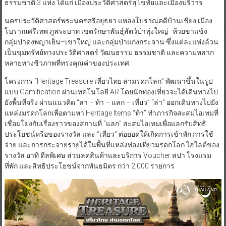
ธรรมชาติ 3 แห่ง ได้แก่ เมืองประวัติศาสตร์สุโขทัยและเมืองบริวาร
นครประวัติศาสตร์พระนครศรีอยุธยา แหล่งโบราณคดีบ้านเชียง เมือง
โบราณศรีเทพ ภูพระบาท เขตรักษาพันธุ์สัตว์ป่าทุ่งใหญ่–ห้วยขาแข้ง
กลุ่มป่าดงพญาเย็น–เขาใหญ่ และกลุ่มป่าแก่งกระจาน ซึ่งแต่ละแห่งล้วน
เป็นขุมทรัพย์ทางประวัติศาสตร์ วัฒนธรรม ธรรมชาติ และความหลาก
หลายทางชีวภาพที่ทรงคุณค่าของประเทศ
โครงการ “Heritage Treasure เที่ยวไทย ล่ามรดกโลก” พัฒนาขึ้นในรูป
แบบ Gamification ผ่านเทคโนโลยี AR โดยนักท่องเที่ยวจะได้เดินทางไป
ยังพื้นที่จริง ผ่านแนวคิด “ล่า – ท้า – แลก – เที่ยว” “ล่า” ออกเดินทางไปยัง
แหล่งมรดกโลกเพื่อตามหา Heritage Items “ท้า” ทำภารกิจสะสมไอเทมที่
เชื่อมโยงกับเรื่องราวของสถานที่ “แลก” สะสมไอเทมเพื่อแลกรับสิทธิ
ประโยชน์หรือของรางวัล และ “เที่ยว” ต่อยอดให้เกิดการเข้าพัก การใช้
จ่าย และการกระจายรายได้ในพื้นที่แหล่งท่องเที่ยวมรดกโลก ไฮไลต์ของ
รางวัล อาทิ ดีลพิเศษ ส่วนลดสินค้าและบริการ Voucher สปา โรงแรม
ที่พัก และสิทธิประโยชน์จากพันธมิตร กว่า 2,000 รายการ