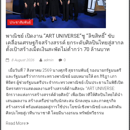
ประชาสัมพันธ์
พาณิชย์ เปิดงาน “ART UNIVERSE”ชู “ลิขสิทธิ์” ขับ
เคลื่อนเศรษฐกิจสร้างสรรค์ ยกระดับศิลปินไทยสู่สากล
ตั้งเป้าสร้างเม็ดเงินสะพัดไม่ต่ำกว่า 70 ล้านบาท
8 August 2026
admin
0
เมื่อวันที่ 7 สิงหาคม 2569 นางศุภจี สุธรรมพันธุ์ รองนายกรัฐมนตรี
และรัฐมนตรีว่าการกระทรวงพาณิชย์ มอบหมายให้ ดร.กิริฎา เภา
พิจิตร ผู้ช่วยรัฐมนตรีประจำกระทรวงพาณิชย์ เป็นประธานในพิธีเปิด
นิทรรศการแสดงผลงานสร้างสรรค์ด้านศิลปะ “ART UNIVERSE:
จักรวาลแห่งการสร้างสรรค์ด้วยศิลป์” เพื่อเปิดเวทีให้ศิลปินไทยได้นำ
เสนอผลงาน สร้างเครือข่ายกับนักสะสม นักลงทุน และภาคธุรกิจ
สร้างสรรค์ พร้อมต่อยอดสู่การใช้ประโยชน์เชิงพาณิชย์ และผลักดัน
ศิลปะไทยสู่เวทีนานาชาติ โดยมีนางอรมน ทรัพย์ทวีธรรม
Read More