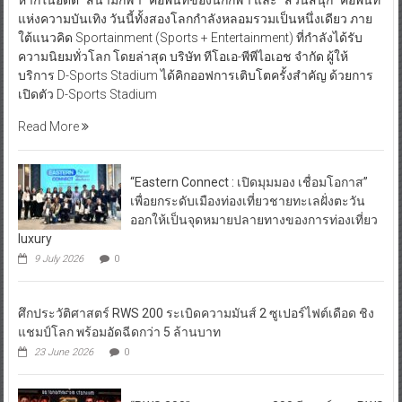
หากในอดีต “สนามกีฬา” คือพื้นที่ของนักกีฬา และ “สวนสนุก” คือพื้นที่
แห่งความบันเทิง วันนี้ทั้งสองโลกกำลังหลอมรวมเป็นหนึ่งเดียว ภาย
ใต้แนวคิด Sportainment (Sports + Entertainment) ที่กำลังได้รับ
ความนิยมทั่วโลก โดยล่าสุด บริษัท ทีโอเอ-พีพีไอเอช จำกัด ผู้ให้
บริการ D-Sports Stadium ได้คิกออฟการเติบโตครั้งสำคัญ ด้วยการ
เปิดตัว D-Sports Stadium
Read More
“Eastern Connect : เปิดมุมมอง เชื่อมโอกาส”
เพื่อยกระดับเมืองท่องเที่ยวชายทะเลฝั่งตะวัน
ออกให้เป็นจุดหมายปลายทางของการท่องเที่ยว
luxury
9 July 2026
0
ศึกประวัติศาสตร์ RWS 200 ระเบิดความมันส์ 2 ซูเปอร์ไฟต์เดือด ชิง
แชมป์โลก พร้อมอัดฉีดกว่า 5 ล้านบาท
23 June 2026
0