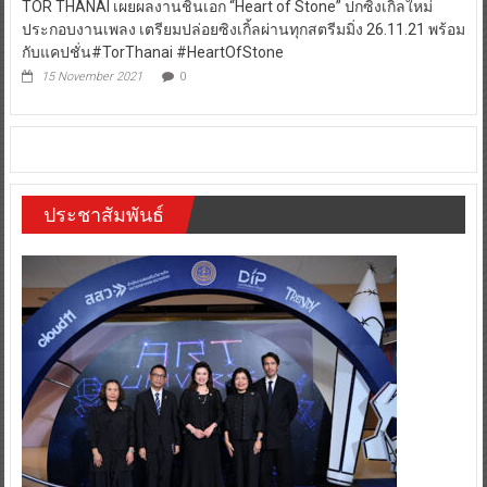
TOR THANAI เผยผลงานชิ้นเอก “Heart of Stone” ปกซิงเกิ้ลใหม่
ประกอบงานเพลง เตรียมปล่อยซิงเกิ้ลผ่านทุกสตรีมมิ่ง 26.11.21 พร้อม
กับแคปชั่น#TorThanai #HeartOfStone
15 November 2021
0
ประชาสัมพันธ์