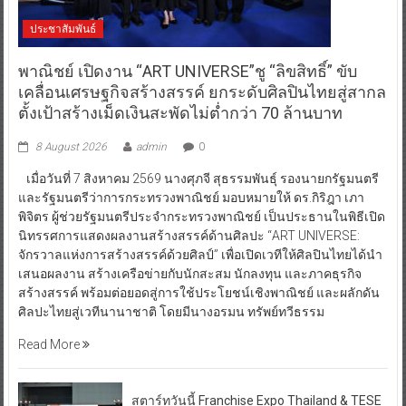
ประชาสัมพันธ์
พาณิชย์ เปิดงาน “ART UNIVERSE”ชู “ลิขสิทธิ์” ขับ
เคลื่อนเศรษฐกิจสร้างสรรค์ ยกระดับศิลปินไทยสู่สากล
ตั้งเป้าสร้างเม็ดเงินสะพัดไม่ต่ำกว่า 70 ล้านบาท
8 August 2026
admin
0
เมื่อวันที่ 7 สิงหาคม 2569 นางศุภจี สุธรรมพันธุ์ รองนายกรัฐมนตรี
และรัฐมนตรีว่าการกระทรวงพาณิชย์ มอบหมายให้ ดร.กิริฎา เภา
พิจิตร ผู้ช่วยรัฐมนตรีประจำกระทรวงพาณิชย์ เป็นประธานในพิธีเปิด
นิทรรศการแสดงผลงานสร้างสรรค์ด้านศิลปะ “ART UNIVERSE:
จักรวาลแห่งการสร้างสรรค์ด้วยศิลป์” เพื่อเปิดเวทีให้ศิลปินไทยได้นำ
เสนอผลงาน สร้างเครือข่ายกับนักสะสม นักลงทุน และภาคธุรกิจ
สร้างสรรค์ พร้อมต่อยอดสู่การใช้ประโยชน์เชิงพาณิชย์ และผลักดัน
ศิลปะไทยสู่เวทีนานาชาติ โดยมีนางอรมน ทรัพย์ทวีธรรม
Read More
สตาร์ทวันนี้ Franchise Expo Thailand & TESE