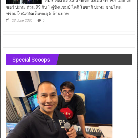
เปอร์ไฟต์ แดเนียล ปะทะ อังเคล บาวซา และ จิ๊ก
ซอว์ ปะทะ ด่วน 99 กับ 1 คู่ชิงแชมป์ โคกิ โอซากิ ปะทะ ชายโทน
พร้อมโบนัสจัดเต็มทะลุ 5 ล้านบาท
23 June 2026
0
Special Scoops