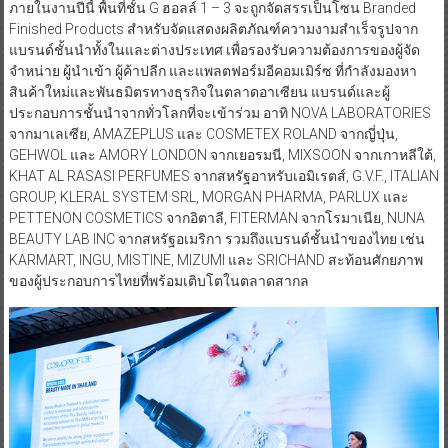
ภายในงานปีนี้ พื้นที่ชั้น G ฮอลล์ 1 – 3 จะถูกจัดสรรเป็นโซน Branded
Finished Products สำหรับจัดแสดงผลิตภัณฑ์ความงามสำเร็จรูปจาก
แบรนด์ชั้นนำทั้งในและต่างประเทศ เพื่อรองรับความต้องการของผู้จัด
จำหน่าย ผู้นำเข้า ผู้ค้าปลีก และแพลตฟอร์มอีคอมเมิร์ซ ที่กำลังมองหา
สินค้าใหม่และพันธมิตรทางธุรกิจในตลาดอาเซียน แบรนด์และผู้
ประกอบการชั้นนำจากทั่วโลกที่จะเข้าร่วม อาทิ NOVA LABORATORIES
จากมาเลเซีย, AMAZEPLUS และ COSMETEX ROLAND จากญี่ปุ่น,
GEHWOL และ AMORY LONDON จากเยอรมนี, MIXSOON จากเกาหลีใต้,
KHAT AL RASASI PERFUMES จากสหรัฐอาหรับเอมิเรตส์, G.V.F., ITALIAN
GROUP, KLERAL SYSTEM SRL, MORGAN PHARMA, PARLUX และ
PETTENON COSMETICS จากอิตาลี, FITERMAN จากโรมาเนีย, NUNA
BEAUTY LAB INC จากสหรัฐอเมริกา รวมถึงแบรนด์ชั้นนำของไทย เช่น
KARMART, INGU, MISTINE, MIZUMI และ SRICHAND สะท้อนศักยภาพ
ของผู้ประกอบการไทยที่พร้อมเติบโตในตลาดสากล