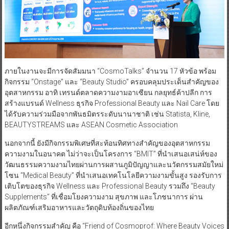
ภายในงานจะมีการจัดสัมมนา “CosmoTalks” จำนวน 17 หัวข้อ พร้อม
กิจกรรม “Onstage” และ “Beauty Studio” ครอบคลุมประเด็นสำคัญของ
อุตสาหกรรม อาทิ เทรนด์ตลาดความงามอาเซียน กลยุทธ์ค้าปลีก การ
สร้างแบรนด์ Wellness ธุรกิจ Professional Beauty และ Nail Care โดย
ได้รับความร่วมมือจากพันธมิตรระดับนานาชาติ เช่น Statista, Kline,
BEAUTYSTREAMS และ ASEAN Cosmetic Association
นอกจากนี้ ยังมีกิจกรรมพิเศษที่สะท้อนทิศทางสำคัญของอุตสาหกรรม
ความงามในอนาคต ไม่ว่าจะเป็นโครงการ “BMIT” ที่นำเสนอเสน่ห์ของ
วัฒนธรรมความงามไทยผ่านการผสานภูมิปัญญาและนวัตกรรมสมัยใหม่
โซน “Medical Beauty” ที่นำเสนอเทคโนโลยีความงามขั้นสูง รองรับการ
เติบโตของธุรกิจ Wellness และ Professional Beauty รวมถึง “Beauty
Supplements” ที่เชื่อมโยงความงาม สุขภาพ และโภชนาการ ผ่าน
ผลิตภัณฑ์เสริมอาหารและวัตถุดิบท้องถิ่นของไทย
อีกหนึ่งกิจกรรมสำคัญ คือ “Friend of Cosmoprof: Where Beauty Voices