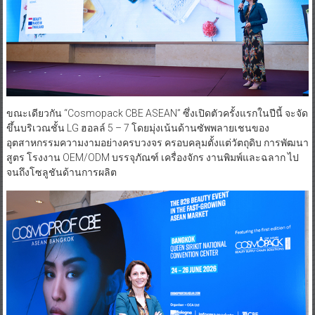
ขณะเดียวกัน “Cosmopack CBE ASEAN” ซึ่งเปิดตัวครั้งแรกในปีนี้ จะจัด
ขึ้นบริเวณชั้น LG ฮอลล์ 5 – 7 โดยมุ่งเน้นด้านซัพพลายเชนของ
อุตสาหกรรมความงามอย่างครบวงจร ครอบคลุมตั้งแต่วัตถุดิบ การพัฒนา
สูตร โรงงาน OEM/ODM บรรจุภัณฑ์ เครื่องจักร งานพิมพ์และฉลาก ไป
จนถึงโซลูชันด้านการผลิต