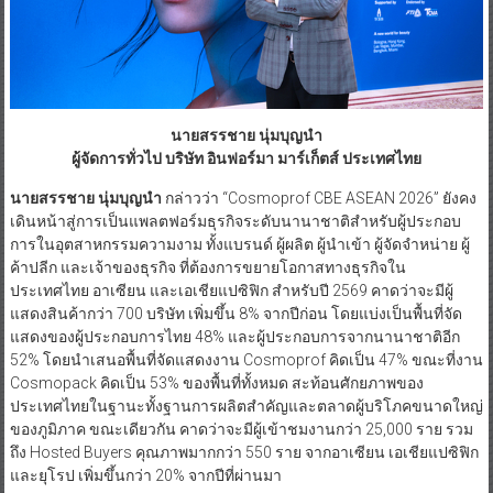
นายสรรชาย นุ่มบุญนำ
ผู้จัดการทั่วไป บริษัท อินฟอร์มา มาร์เก็ตส์ ประเทศไทย
นายสรรชาย นุ่มบุญนำ
กล่าวว่า “Cosmoprof CBE ASEAN 2026” ยังคง
เดินหน้าสู่การเป็นแพลตฟอร์มธุรกิจระดับนานาชาติสำหรับผู้ประกอบ
การในอุตสาหกรรมความงาม ทั้งแบรนด์ ผู้ผลิต ผู้นำเข้า ผู้จัดจำหน่าย ผู้
ค้าปลีก และเจ้าของธุรกิจ ที่ต้องการขยายโอกาสทางธุรกิจใน
ประเทศไทย อาเซียน และเอเชียแปซิฟิก สำหรับปี 2569 คาดว่าจะมีผู้
แสดงสินค้ากว่า 700 บริษัท เพิ่มขึ้น 8% จากปีก่อน โดยแบ่งเป็นพื้นที่จัด
แสดงของผู้ประกอบการไทย 48% และผู้ประกอบการจากนานาชาติอีก
52% โดยนำเสนอพื้นที่จัดแสดงงาน Cosmoprof คิดเป็น 47% ขณะที่งาน
Cosmopack คิดเป็น 53% ของพื้นที่ทั้งหมด สะท้อนศักยภาพของ
ประเทศไทยในฐานะทั้งฐานการผลิตสำคัญและตลาดผู้บริโภคขนาดใหญ่
ของภูมิภาค ขณะเดียวกัน คาดว่าจะมีผู้เข้าชมงานกว่า 25,000 ราย รวม
ถึง Hosted Buyers คุณภาพมากกว่า 550 ราย จากอาเซียน เอเชียแปซิฟิก
และยุโรป เพิ่มขึ้นกว่า 20% จากปีที่ผ่านมา