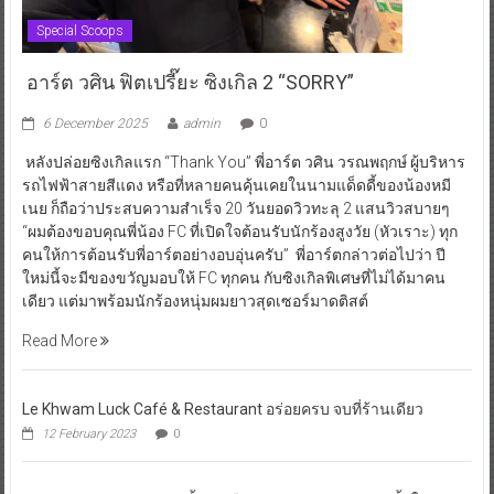
Special Scoops
อาร์ต วศิน ฟิตเปรี๊ยะ ซิงเกิล 2 “SORRY”
6 December 2025
admin
0
หลังปล่อยซิงเกิลแรก “Thank You” พี่อาร์ต วศิน วรณพฤกษ์ ผู้บริหาร
รถไฟฟ้าสายสีแดง หรือที่หลายคนคุ้นเคยในนามแด็ดดี้ของน้องหมี
เนย ก็ถือว่าประสบความสำเร็จ 20 วันยอดวิวทะลุ 2 แสนวิวสบายๆ
“ผมต้องขอบคุณพี่น้อง FC ที่เปิดใจต้อนรับนักร้องสูงวัย (หัวเราะ) ทุก
คนให้การต้อนรับพี่อาร์ตอย่างอบอุ่นครับ” พี่อาร์ตกล่าวต่อไปว่า ปี
ใหม่นี้จะมีของขวัญมอบให้ FC ทุกคน กับซิงเกิลพิเศษที่ไม่ได้มาคน
เดียว แต่มาพร้อมนักร้องหนุ่มผมยาวสุดเซอร์มาดติสต์
Read More
Le Khwam Luck Café & Restaurant อร่อยครบ จบที่ร้านเดียว
12 February 2023
0