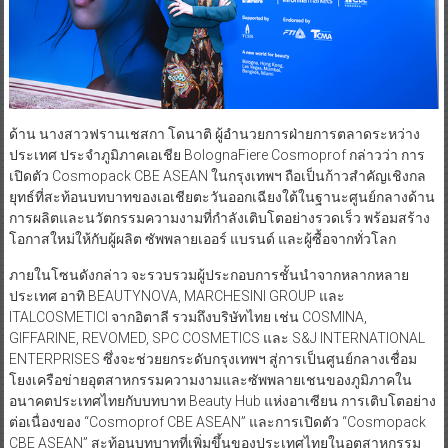
ด้าน นางสาวฟรานเชสกา โดนาติ ผู้อำนวยการฝ่ายการตลาดระหว่าง
ประเทศ ประจำภูมิภาคเอเชีย BolognaFiere Cosmoprof กล่าวว่า การ
เปิดตัว Cosmopack CBE ASEAN ในกรุงเทพฯ ถือเป็นก้าวสำคัญเชิงกล
ยุทธ์ที่สะท้อนบทบาทของเอเชียตะวันออกเฉียงใต้ในฐานะศูนย์กลางด้าน
การผลิตและนวัตกรรมความงามที่กำลังเติบโตอย่างรวดเร็ว พร้อมสร้าง
โอกาสใหม่ให้กับผู้ผลิต ซัพพลายเออร์ แบรนด์ และผู้ซื้อจากทั่วโลก
ภายในโซนดังกล่าว จะรวบรวมผู้ประกอบการชั้นนำจากหลากหลาย
ประเทศ อาทิ BEAUTYNOVA, MARCHESINI GROUP และ
ITALCOSMETICI จากอิตาลี รวมถึงบริษัทไทย เช่น COSMINA,
GIFFARINE, REVOMED, SPC COSMETICS และ S&J INTERNATIONAL
ENTERPRISES ซึ่งจะช่วยยกระดับกรุงเทพฯ สู่การเป็นศูนย์กลางเชื่อม
โยงเครือข่ายอุตสาหกรรมความงามและซัพพลายเชนของภูมิภาคใน
อนาคตประเทศไทยกับบทบาท Beauty Hub แห่งอาเซียน การเติบโตอย่าง
ต่อเนื่องของ “Cosmoprof CBE ASEAN” และการเปิดตัว “Cosmopack
CBE ASEAN” สะท้อนบทบาทที่เพิ่มขึ้นของประเทศไทยในอุตสาหกรรม