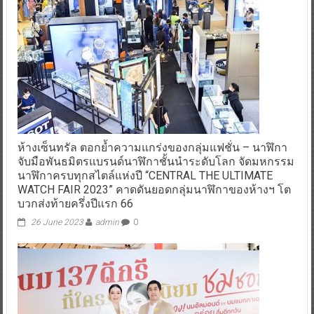
ห้างเซ็นทรัล ตอกย้ำความแกร่งของกลุ่มแฟชั่น – นาฬิกา
จับมือพันธมิตรแบรนด์นาฬิกาชั้นนำระดับโลก จัดมหกรรม
นาฬิกาครบทุกสไตล์แห่งปี “CENTRAL THE ULTIMATE
WATCH FAIR 2023” คาดดันยอดกลุ่มนาฬิกาของห้างฯ โต
บวกส่งท้ายครึ่งปีแรก 66
26 June 2023
admin
0