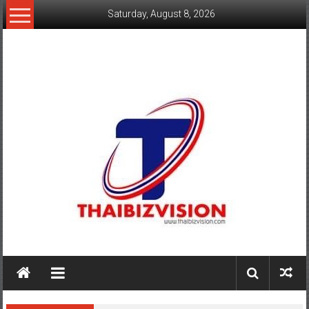
Skip
Saturday, August 8, 2026
to
content
www.thaibizvision.com
เว็บ
ธุรกิจ
ของ
คน
ไทย