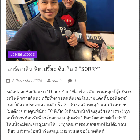
Special Scoops
อาร์ต วศิน ฟิตเปรี๊ยะ ซิงเกิล 2 “SORRY”
6 December 2025
admin
0
หลังปล่อยซิงเกิลแรก “Thank You” พี่อาร์ต วศิน วรณพฤกษ์ ผู้บริหาร
รถไฟฟ้าสายสีแดง หรือที่หลายคนคุ้นเคยในนามแด็ดดี้ของน้องหมี
เนย ก็ถือว่าประสบความสำเร็จ 20 วันยอดวิวทะลุ 2 แสนวิวสบายๆ
“ผมต้องขอบคุณพี่น้อง FC ที่เปิดใจต้อนรับนักร้องสูงวัย (หัวเราะ) ทุก
คนให้การต้อนรับพี่อาร์ตอย่างอบอุ่นครับ” พี่อาร์ตกล่าวต่อไปว่า ปี
ใหม่นี้จะมีของขวัญมอบให้ FC ทุกคน กับซิงเกิลพิเศษที่ไม่ได้มาคน
เดียว แต่มาพร้อมนักร้องหนุ่มผมยาวสุดเซอร์มาดติสต์