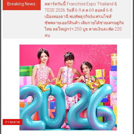
Breaking News:
สตาร์ทวันนี้ Franchise Expo Thailand &
TESE 2026 วันที่ 6-9 ส.ค.69 ฮอลล์ 6-8
เมืองทองธานี พบทัพธุรกิจ&แฟรนไชส์
ซัพพลายเออร์สินค้า เติมรายได้ช่วยเศรษฐกิจ
ไทย ลดใหญ่กว่า 250 บูธ คาดเงินสะพัด 220
ลบ.
การตลาด