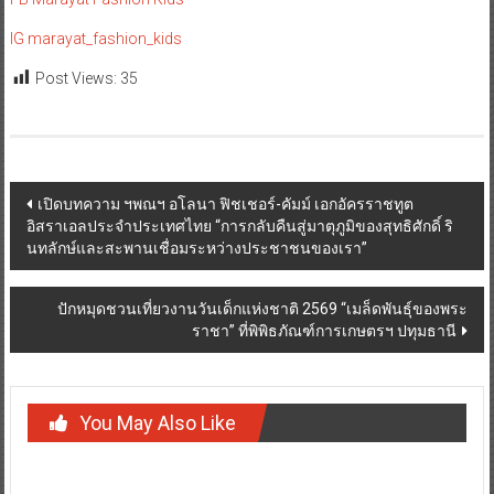
IG marayat_fashion_kids
Post Views:
35
Post
เปิดบทความ ฯพณฯ อโลนา ฟิชเชอร์-คัมม์ เอกอัครราชทูต
อิสราเอลประจำประเทศไทย “การกลับคืนสู่มาตุภูมิของสุทธิศักดิ์ ริ
navigation
นทลักษ์และสะพานเชื่อมระหว่างประชาชนของเรา”
ปักหมุดชวนเที่ยวงานวันเด็กแห่งชาติ 2569 “เมล็ดพันธุ์ของพระ
ราชา” ที่พิพิธภัณฑ์การเกษตรฯ ปทุมธานี
You May Also Like