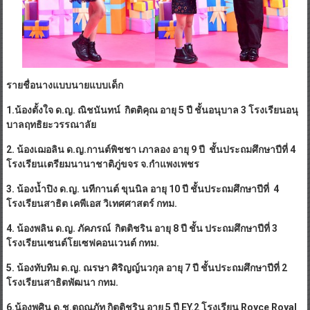
รายชื่อนางแบบนายแบบเด็ก
1.น้องตั้งใจ ด.ญ. ณิชนันทน์ กิตติคุณ อายุ 5 ปี ชั้นอนุบาล 3 โรงเรียนอนุ
บาลฤทธิยะวรรณาลัย
2. น้องเฌอลิน ด.ญ.กานต์พิชชา เภาลอง อายุ 9 ปี ชั้นประถมศึกษาปีที่ 4
โรงเรียนเตรียมนานาชาติภู่ขจร จ.กำแพงเพชร
3. น้องน้ำปิง ด.ญ. นทีกานต์ ขุนนิล อายุ 10 ปี ชั้นประถมศึกษาปีที่ 4
โรงเรียนสาธิต เคพีเอส วิเทศศาสตร์ กทม.
4. น้องพลิน ด.ญ. ภัคภรณ์ กิตติชริน อายุ 8 ปี ชั้น ประถมศึกษาปีที่ 3
โรงเรียนเซนต์โยเซฟคอนเวนต์ กทม.
5. น้องทับทิม ด.ญ. ณรษา ศิริญญ์นวกุล อายุ 7 ปี ชั้นประถมศึกษาปีที่ 2
โรงเรียนสาธิตพัฒนา กทม.
6.น้องพศิน ด.ช.ตฤณภัท กิตติชริน อายุ 5 ปี EY.2 โรงเรียน Royce Royal