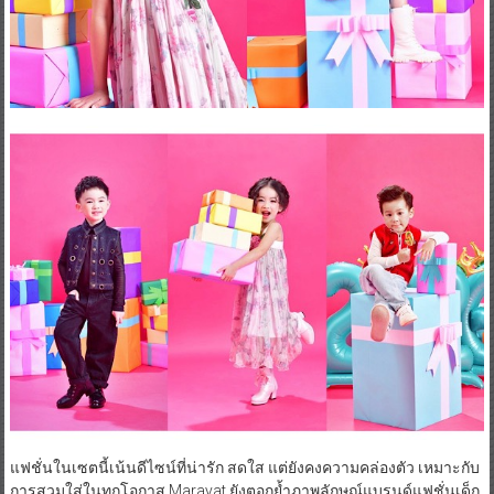
แฟชั่นในเซตนี้เน้นดีไซน์ที่น่ารัก สดใส แต่ยังคงความคล่องตัว เหมาะกับ
การสวมใส่ในทุกโอกาส Marayat ยังตอกย้ำภาพลักษณ์แบรนด์แฟชั่นเด็ก