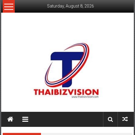
Skip
Saturday, August 8, 2026
to
content
www.thaibizvision.com
เว็บ
ธุรกิจ
ของ
คน
ไทย