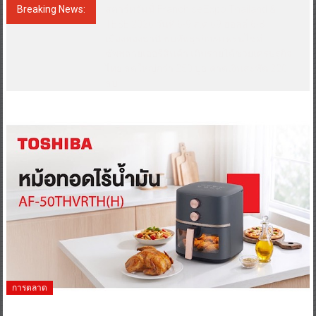
Breaking News:
สตาร์ทวันนี้ Franchise Expo Thailand &
TESE 2026 วันที่ 6-9 ส.ค.69 ฮอลล์ 6-8
เมืองทองธานี พบทัพธุรกิจ&แฟรนไชส์
ซัพพลายเออร์สินค้า เติมรายได้ช่วยเศรษฐกิจ
ไทย ลดใหญ่กว่า 250 บูธ คาดเงินสะพัด 220
ลบ.
การตลาด