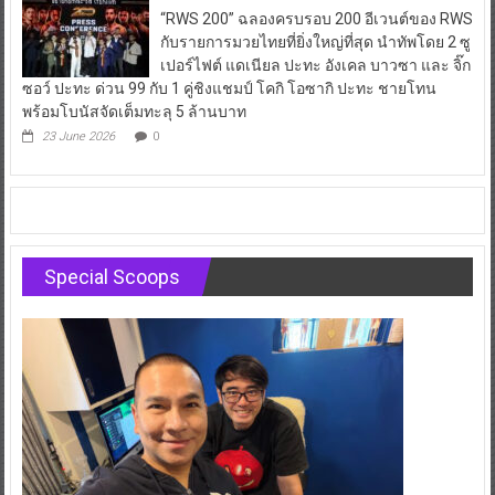
“RWS 200” ฉลองครบรอบ 200 อีเวนต์ของ RWS
กับรายการมวยไทยที่ยิ่งใหญ่ที่สุด นำทัพโดย 2 ซู
เปอร์ไฟต์ แดเนียล ปะทะ อังเคล บาวซา และ จิ๊ก
ซอว์ ปะทะ ด่วน 99 กับ 1 คู่ชิงแชมป์ โคกิ โอซากิ ปะทะ ชายโทน
พร้อมโบนัสจัดเต็มทะลุ 5 ล้านบาท
23 June 2026
0
Special Scoops