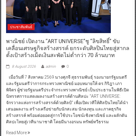
ประชาสัมพันธ์
พาณิชย์ เปิดงาน “ART UNIVERSE”ชู “ลิขสิทธิ์” ขับ
เคลื่อนเศรษฐกิจสร้างสรรค์ ยกระดับศิลปินไทยสู่สากล
ตั้งเป้าสร้างเม็ดเงินสะพัดไม่ต่ำกว่า 70 ล้านบาท
8 August 2026
admin
0
เมื่อวันที่ 7 สิงหาคม 2569 นางศุภจี สุธรรมพันธุ์ รองนายกรัฐมนตรี
และรัฐมนตรีว่าการกระทรวงพาณิชย์ มอบหมายให้ ดร.กิริฎา เภา
พิจิตร ผู้ช่วยรัฐมนตรีประจำกระทรวงพาณิชย์ เป็นประธานในพิธีเปิด
นิทรรศการแสดงผลงานสร้างสรรค์ด้านศิลปะ “ART UNIVERSE:
จักรวาลแห่งการสร้างสรรค์ด้วยศิลป์” เพื่อเปิดเวทีให้ศิลปินไทยได้นำ
เสนอผลงาน สร้างเครือข่ายกับนักสะสม นักลงทุน และภาคธุรกิจ
สร้างสรรค์ พร้อมต่อยอดสู่การใช้ประโยชน์เชิงพาณิชย์ และผลักดัน
ศิลปะไทยสู่เวทีนานาชาติ โดยมีนางอรมน ทรัพย์ทวีธรรม
Read More