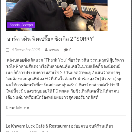
Special Scoops
อาร์ต วศิน ฟิตเปรี๊ยะ ซิงเกิล 2 “SORRY”
6 December 2025
admin
0
หลังปล่อยซิงเกิลแรก “Thank You” พี่อาร์ต วศิน วรณพฤกษ์ ผู้บริหาร
รถไฟฟ้าสายสีแดง หรือที่หลายคนคุ้นเคยในนามแด็ดดี้ของน้องหมี
เนย ก็ถือว่าประสบความสำเร็จ 20 วันยอดวิวทะลุ 2 แสนวิวสบายๆ
“ผมต้องขอบคุณพี่น้อง FC ที่เปิดใจต้อนรับนักร้องสูงวัย (หัวเราะ) ทุก
คนให้การต้อนรับพี่อาร์ตอย่างอบอุ่นครับ” พี่อาร์ตกล่าวต่อไปว่า ปี
ใหม่นี้จะมีของขวัญมอบให้ FC ทุกคน กับซิงเกิลพิเศษที่ไม่ได้มาคน
เดียว แต่มาพร้อมนักร้องหนุ่มผมยาวสุดเซอร์มาดติสต์
Read More
Le Khwam Luck Café & Restaurant อร่อยครบ จบที่ร้านเดียว