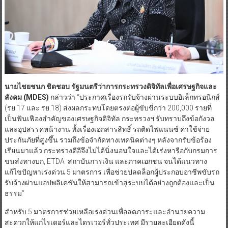
นายไชยชนก ชิดชอบ รัฐมนตรีว่าการกระทรวงดิจิทัลเพื่อเศรษฐกิจและ
สังคม (MDES)
กล่าวว่า “ประกาศเรื่องรถรับจ้างผ่านระบบอิเล็กทรอนิกส์
(รย.17 และ รย.18) ส่งผลกระทบโดยตรงต่อผู้ขับขี่กว่า 200,000 รายที่
เป็นฟันเฟืองสำคัญของเศรษฐกิจดิจิทัล กระทรวงฯ รับทราบถึงข้อกังวล
และอุปสรรคหน้างาน ทั้งเรื่องเอกสารสิทธิ์ รถติดไฟแนนซ์ ค่าใช้จ่าย
ประกันภัยที่สูงขึ้น รวมถึงข้อจำกัดทางเทคนิคต่างๆ หลังจากรับข้อร้อง
เรียนมาแล้ว กระทรวงดีอีจึงไม่ได้นิ่งนอนใจและได้เร่งหารือกับกรมการ
ขนส่งทางบก, ETDA สถาบันการเงิน และภาคเอกชน จนได้แนวทาง
แก้ไขปัญหาเร่งด่วน 5 มาตรการ เพื่อช่วยปลดล็อกผู้ประกอบอาชีพขับรถ
รับจ้างผ่านแอปพลิเคชันให้สามารถเข้าสู่ระบบได้อย่างถูกต้องและเป็น
ธรรม”
สำหรับ 5 มาตรการช่วยเหลือเร่งด่วนเพื่อลดภาระและอำนวยความ
สะดวกให้แก่ไรเดอร์และไดรเวอร์ทั่วประเทศ มีรายละเอียดดังนี้
1. ลงทะเบียนสำหรับรถรับจ้างผ่านแอปพลิเคชันผ่านช่องทางออนไลน์