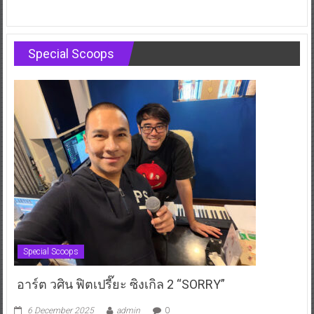
Special Scoops
Special Scoops
อาร์ต วศิน ฟิตเปรี๊ยะ ซิงเกิล 2 “SORRY”
6 December 2025
admin
0
หลังปล่อยซิงเกิลแรก “Thank You” พี่อาร์ต วศิน วรณพฤกษ์ ผู้บริหาร