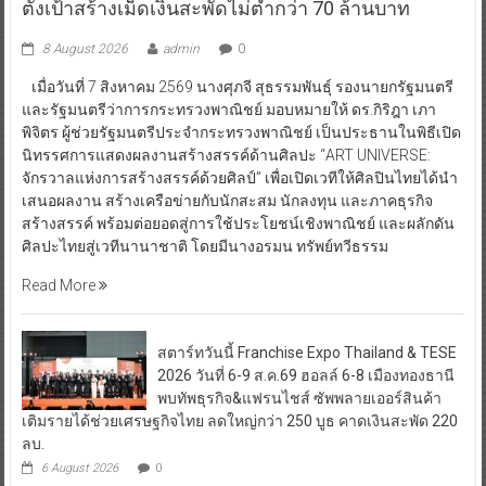
8 August 2026
admin
0
เมื่อวันที่ 7 สิงหาคม 2569 นางศุภจี สุธรรมพันธุ์ รองนายกรัฐมนตรี
และรัฐมนตรีว่าการกระทรวงพาณิชย์ มอบหมายให้ ดร.กิริฎา เภา
พิจิตร ผู้ช่วยรัฐมนตรีประจำกระทรวงพาณิชย์ เป็นประธานในพิธีเปิด
นิทรรศการแสดงผลงานสร้างสรรค์ด้านศิลปะ “ART UNIVERSE:
จักรวาลแห่งการสร้างสรรค์ด้วยศิลป์” เพื่อเปิดเวทีให้ศิลปินไทยได้นำ
เสนอผลงาน สร้างเครือข่ายกับนักสะสม นักลงทุน และภาคธุรกิจ
สร้างสรรค์ พร้อมต่อยอดสู่การใช้ประโยชน์เชิงพาณิชย์ และผลักดัน
ศิลปะไทยสู่เวทีนานาชาติ โดยมีนางอรมน ทรัพย์ทวีธรรม
Read More
สตาร์ทวันนี้ Franchise Expo Thailand & TESE
2026 วันที่ 6-9 ส.ค.69 ฮอลล์ 6-8 เมืองทองธานี
พบทัพธุรกิจ&แฟรนไชส์ ซัพพลายเออร์สินค้า
เติมรายได้ช่วยเศรษฐกิจไทย ลดใหญ่กว่า 250 บูธ คาดเงินสะพัด 220
ลบ.
6 August 2026
0