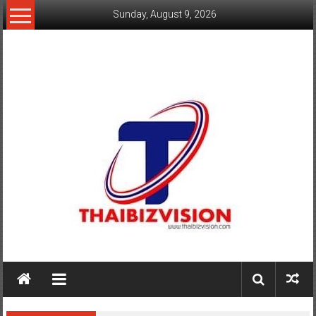
Skip
Sunday, August 9, 2026
to
content
www.thaibizvision.com
เว็บ
ธุรกิจ
ของ
คน
ไทย