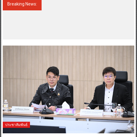
Breaking News:
Guangzhou Yinghao School Unveils Vision
for Future-Ready Education “We are
preparing students not only to enter
university, but to shape the future.”
ประชาสัมพันธ์
17 November 2025