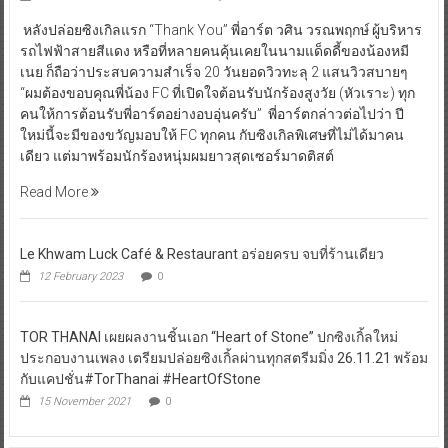
รถไฟฟ้าสายสีแดง หรือที่หลายคนคุ้นเคยในนามแด็ดดี้ของน้องหมี
เนย ก็ถือว่าประสบความสำเร็จ 20 วันยอดวิวทะลุ 2 แสนวิวสบายๆ
“ผมต้องขอบคุณพี่น้อง FC ที่เปิดใจต้อนรับนักร้องสูงวัย (หัวเราะ) ทุก
คนให้การต้อนรับพี่อาร์ตอย่างอบอุ่นครับ” พี่อาร์ตกล่าวต่อไปว่า ปี
ใหม่นี้จะมีของขวัญมอบให้ FC ทุกคน กับซิงเกิลพิเศษที่ไม่ได้มาคน
เดียว แต่มาพร้อมนักร้องหนุ่มผมยาวสุดเซอร์มาดติสต์
Read More
Le Khwam Luck Café & Restaurant อร่อยครบ จบที่ร้านเดียว
12 February 2023
0
TOR THANAI เผยผลงานชิ้นเอก “Heart of Stone” ปกซิงเกิ้ลใหม่
ประกอบงานเพลง เตรียมปล่อยซิงเกิ้ลผ่านทุกสตรีมมิ่ง 26.11.21 พร้อม
กับแคปชั่น#TorThanai #HeartOfStone
15 November 2021
0