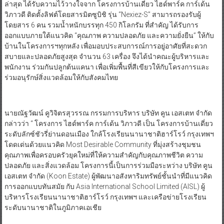
ล่าสุด ได้รับความไว้วางใจจาก โครงการบ้านเดี่ยว ไฮด์พาร์ค การ์เด้น
วิภาวดี ติดตั้งลิฟต์โดยสารมิตซูบิชิ รุ่น “Nexiez-S” สามารถรองรับผู้
โดยสาร 6 คน รวมน้ำหนักบรรทุก 450 กิโลกรัม ที่สำคัญ ได้รับการ
ออกแบบภายใต้แนวคิด “คุณภาพ ความปลอดภัย และความยั่งยืน” ให้กับ
บ้านในโครงการฯทุกหลัง เพื่อมอบประสบการณ์การอยู่อาศัยที่สะดวก
สบายและปลอดภัยสูงสุด จำนวน 63 เครื่อง จึงได้นำคณะผู้บริหารและ
พนักงาน ร่วมกันปลูกต้นแคนา เพื่อเพิ่มพื้นที่สีเขียวให้กับโครงการและ
ร่วมอนุรักษ์สิ่งแวดล้อมให้กับสังคมไทย
นายณัฐวัฒน์ คูวิจิตรสุวรรณ กรรมการบริหาร บริษัท คูน เอสเตท จำกัด
กล่าวว่า “ โครงการ ไฮด์พาร์ค การ์เด้น วิภาวดี เป็น โครงการบ้านเดี่ยว
ระดับลักซ์ชัวรี่ย่านดอนเมือง ใกล้โรงเรียนนานาชาติฮาร์โรว์ กรุงเทพฯ
โดดเด่นด้วยแนวคิด Most Desirable Community ที่มุ่งสร้างชุมชน
คุณภาพเพื่อครอบครัวยุคใหม่ที่ให้ความสำคัญกับคุณภาพชีวิต ความ
ปลอดภัย และสิ่งแวดล้อม โครงการนี้เป็นการร่วมมือระหว่าง บริษัท คูน
เอสเตท จำกัด (Koon Estate) ผู้พัฒนาอสังหาริมทรัพย์ชั้นนำที่มีแนวคิด
การออกแบบทันสมัย กับ Asia International School Limited (AISL) ผู้
บริหารโรงเรียนนานาชาติฮาร์โรว์ กรุงเทพฯ และเครือข่ายโรงเรียน
ระดับนานาชาติในภูมิภาคเอเชีย