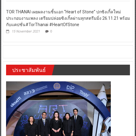
TOR THANAI เผยผลงานชิ้นเอก “Heart of Stone” ปกซิงเกิ้ลใหม่
ประกอบงานเพลง เตรียมปล่อยซิงเกิ้ลผ่านทุกสตรีมมิ่ง 26.11.21 พร้อม
กับแคปชั่น#TorThanai #HeartOfStone
15 November 2021
0
ประชาสัมพันธ์