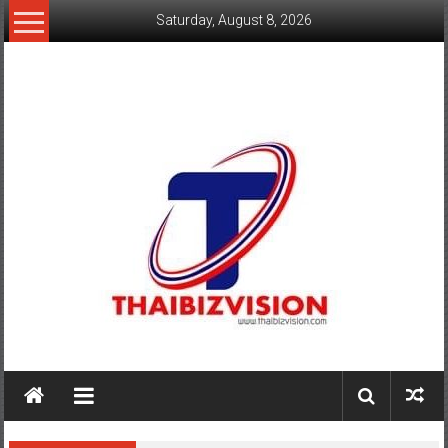
Skip
Saturday, August 8, 2026
to
content
www.thaibizvision.com
เว็บ
ธุรกิจ
ของ
คน
ไทย