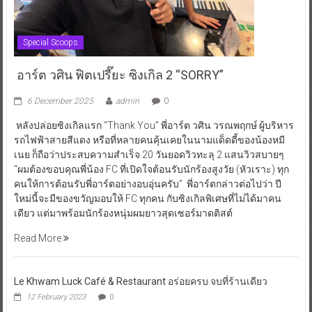
Special Scoops
อาร์ต วศิน ฟิตเปรี๊ยะ ซิงเกิล 2 “SORRY”
6 December 2025
admin
0
หลังปล่อยซิงเกิลแรก “Thank You” พี่อาร์ต วศิน วรณพฤกษ์ ผู้บริหาร
รถไฟฟ้าสายสีแดง หรือที่หลายคนคุ้นเคยในนามแด็ดดี้ของน้องหมี
เนย ก็ถือว่าประสบความสำเร็จ 20 วันยอดวิวทะลุ 2 แสนวิวสบายๆ
“ผมต้องขอบคุณพี่น้อง FC ที่เปิดใจต้อนรับนักร้องสูงวัย (หัวเราะ) ทุก
คนให้การต้อนรับพี่อาร์ตอย่างอบอุ่นครับ” พี่อาร์ตกล่าวต่อไปว่า ปี
ใหม่นี้จะมีของขวัญมอบให้ FC ทุกคน กับซิงเกิลพิเศษที่ไม่ได้มาคน
เดียว แต่มาพร้อมนักร้องหนุ่มผมยาวสุดเซอร์มาดติสต์
Read More
Le Khwam Luck Café & Restaurant อร่อยครบ จบที่ร้านเดียว
12 February 2023
0