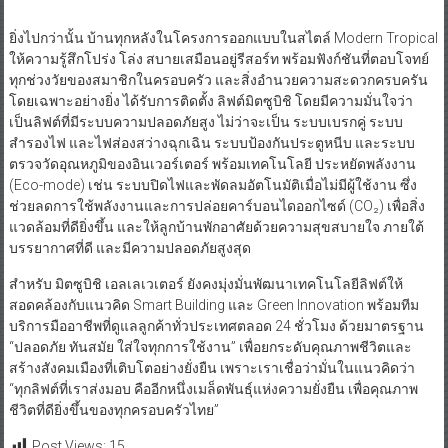
ยิ่งไปกว่านั้น บ้านทุกหลังในโครงการออกแบบในสไตล์ Modern Tropical
ให้ความรู้สึกโปร่ง โล่ง สบายเสมือนอยู่รีสอร์ท พร้อมฟังก์ชันที่ตอบโจทย์
ทุกช่วงวัยของสมาชิกในครอบครัว และสิ่งอำนวยความสะดวกครบครัน
โดยเฉพาะอย่างยิ่ง ได้รับการติดตั้ง ลิฟต์มิตซูบิชิ โดยมีความมั่นใจว่า
เป็นลิฟต์ที่มีระบบความปลอดภัยสูง ไม่ว่าจะเป็น ระบบเบรกคู่ ระบบ
สำรองไฟ และไฟส่องสว่างฉุกเฉิน ระบบป้องกันประตูหนีบ และระบบ
ตรวจวัดอุณหภูมิของอินเวอร์เตอร์ พร้อมเทคโนโลยี ประหยัดพลังงาน
(Eco-mode) เช่น ระบบปิดไฟและพัดลมอัตโนมัติเมื่อไม่มีผู้ใช้งาน ซึ่ง
ช่วยลดการใช้พลังงานและการปล่อยคาร์บอนไดออกไซด์ (CO₂) เพื่อสิ่ง
แวดล้อมที่ดียิ่งขึ้น และให้ลูกบ้านพักอาศัยด้วยความสุขสบายใจ ภายใต้
บรรยากาศที่ดี และมีความปลอดภัยสูงสุด
สำหรับ มิตซูบิชิ เอลเลเวเตอร์ ยังคงมุ่งมั่นพัฒนาเทคโนโลยีลิฟต์ให้
สอดคล้องกับแนวคิด Smart Building และ Green Innovation พร้อมทีม
บริการมืออาชีพที่ดูแลลูกค้าทั่วประเทศตลอด 24 ชั่วโมง ด้วยมาตรฐาน
“ปลอดภัย ทันสมัย ใส่ใจทุกการใช้งาน” เพื่อยกระดับคุณภาพชีวิตและ
สร้างสังคมเมืองที่เติบโตอย่างยั่งยืน เพราะเราเชื่อว่ามั่นในแนวคิดว่า
“ทุกลิฟต์ที่เราส่งมอบ คืออีกหนึ่งเมล็ดพันธุ์แห่งความยั่งยืน เพื่อคุณภาพ
ชีวิตที่ดียิ่งขึ้นของทุกครอบครัวไทย”
Post Views:
15