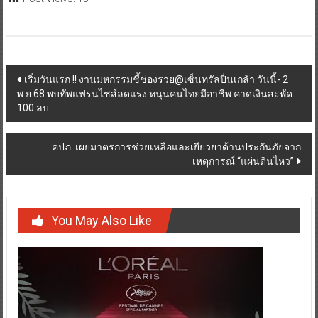
Post
เริ่มวันแรก !! งานมหกรรมชี้ช่องรวย@เซ็นทรัลปิ่นเกล้า วันนี้- 2
พ.ย.68 พบทัพแฟรนไชส์ลดแรง หนุนคนไทยมีอาชีพ คาดเงินสะพัด
navigation
100 ลบ.
คปภ. เผยมาตรการช่วยเหลือและเยียวยาด้านประกันภัยจาก
เหตุการณ์ “แผ่นดินไหว”
You May Also Like