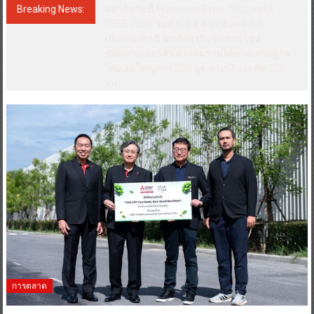
Breaking News:
สตาร์ทวันนี้ Franchise Expo Thailand &
TESE 2026 วันที่ 6-9 ส.ค.69 ฮอลล์ 6-8
เมืองทองธานี พบทัพธุรกิจ&แฟรนไชส์
ซัพพลายเออร์สินค้า เติมรายได้ช่วยเศรษฐกิจ
ไทย ลดใหญ่กว่า 250 บูธ คาดเงินสะพัด 220
ลบ.
การตลาด