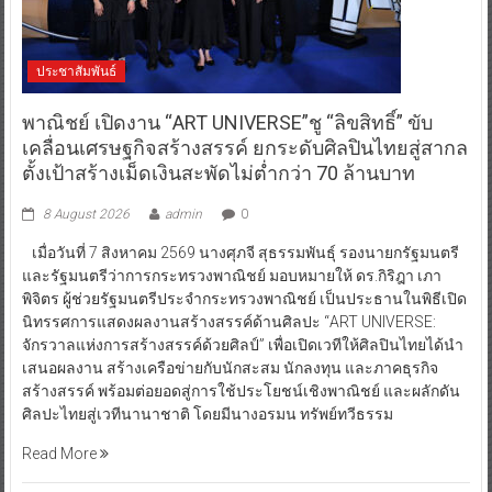
ประชาสัมพันธ์
พาณิชย์ เปิดงาน “ART UNIVERSE”ชู “ลิขสิทธิ์” ขับ
เคลื่อนเศรษฐกิจสร้างสรรค์ ยกระดับศิลปินไทยสู่สากล
ตั้งเป้าสร้างเม็ดเงินสะพัดไม่ต่ำกว่า 70 ล้านบาท
8 August 2026
admin
0
เมื่อวันที่ 7 สิงหาคม 2569 นางศุภจี สุธรรมพันธุ์ รองนายกรัฐมนตรี
และรัฐมนตรีว่าการกระทรวงพาณิชย์ มอบหมายให้ ดร.กิริฎา เภา
พิจิตร ผู้ช่วยรัฐมนตรีประจำกระทรวงพาณิชย์ เป็นประธานในพิธีเปิด
นิทรรศการแสดงผลงานสร้างสรรค์ด้านศิลปะ “ART UNIVERSE:
จักรวาลแห่งการสร้างสรรค์ด้วยศิลป์” เพื่อเปิดเวทีให้ศิลปินไทยได้นำ
เสนอผลงาน สร้างเครือข่ายกับนักสะสม นักลงทุน และภาคธุรกิจ
สร้างสรรค์ พร้อมต่อยอดสู่การใช้ประโยชน์เชิงพาณิชย์ และผลักดัน
ศิลปะไทยสู่เวทีนานาชาติ โดยมีนางอรมน ทรัพย์ทวีธรรม
Read More