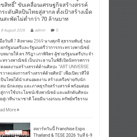
ิขสิทธิ์” ขับเคลื่อนเศรษฐกิจสร้างสรรค์
ระดับศิลปินไทยสู่สากล ตั้งเป้าสร้างเม็ด
ินสะพัดไม่ต่ำกว่า 70 ล้านบาท
8 August 2026
admin
0
ื่อวันที่ 7 สิงหาคม 2569 นางศุภจี สุธรรมพันธุ์ รอง
ยกรัฐมนตรีและรัฐมนตรีว่าการกระทรวงพาณิชย์
บหมายให้ ดร.กิริฎา เภาพิจิตร ผู้ช่วยรัฐมนตรีประจำ
ะทรวงพาณิชย์ เป็นประธานในพิธีเปิดนิทรรศการ
ดงผลงานสร้างสรรค์ด้านศิลปะ “ART UNIVERSE:
กรวาลแห่งการสร้างสรรค์ด้วยศิลป์” เพื่อเปิดเวทีให้
ลปินไทยได้นำเสนอผลงาน สร้างเครือข่ายกับนัก
สม นักลงทุน และภาคธุรกิจสร้างสรรค์ พร้อมต่อย
สู่การใช้ประโยชน์เชิงพาณิชย์ และผลักดันศิลปะ
ยสู่เวทีนานาชาติ โดยมีนางอรมน ทรัพย์ทวีธรรม
ad More
สตาร์ทวันนี้ Franchise Expo
Thailand & TESE 2026 วันที่ 6-9