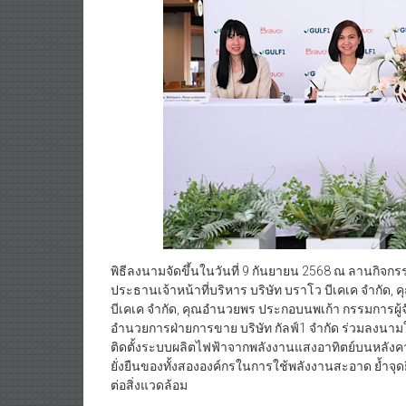
พิธีลงนามจัดขึ้นในวันที่ 9 กันยายน 2568 ณ ลานกิจกรรม
ประธานเจ้าหน้าที่บริหาร บริษัท บราโว บีเคเค จำกัด, ค
บีเคเค จำกัด, คุณอำนวยพร ประกอบนพเก้า กรรมการผู้จัด
อำนวยการฝ่ายการขาย บริษัท กัลฟ์1 จำกัด ร่วมลงนาม
ติดตั้งระบบผลิตไฟฟ้าจากพลังงานแสงอาทิตย์บนหลังคา
ยั่งยืนของทั้งสององค์กรในการใช้พลังงานสะอาด ย้ำจุ
ต่อสิ่งแวดล้อม