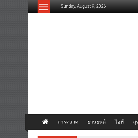
Skip
Sunday, August 9, 2026
to
content
www.thaibizvision.com
เว็บ
ธุรกิจ
ของ
คน
ไทย
การตลาด
ยานยนต์
ไอที
ส