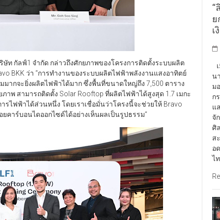
“ล
ยก
เง
ษัท กัลฟ์1 จำกัด กล่าวถึงศักยภาพของโครงการติดตั้งระบบผลิต
เม
ravo BKK ว่า “การทำงานของระบบผลิตไฟฟ้าพลังงานแสงอาทิตย์
นา
้มมากจะยิ่งผลิตไฟฟ้าได้มาก ซึ่งพื้นที่ขนาดใหญ่ถึง 7,500 ตาราง
มอ
าพ สามารถติดตั้ง Solar Rooftop ที่ผลิตไฟฟ้าได้สูงสุด 1.7 เมกะ
กร
รไฟฟ้าได้ส่วนหนึ่ง โดยเราเชื่อมั่นว่าโครงนี้จะช่วยให้ Bravo
แส
อยคาร์บอนไดออกไซด์ได้อย่างเห็นผลเป็นรูปธรรม”
จั
ศิ
สะ
อด
ไท
Re