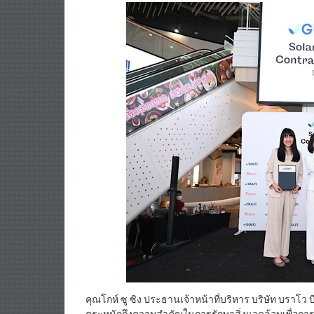
คุณโกห์ ซู ซิง ประธานเจ้าหน้าที่บริหาร บริษัท บราโว บ