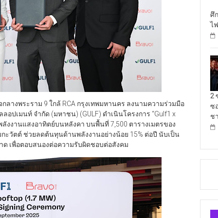
ศึ
ไฟ
2 
บ ใจกลางพระราม 9 ใกล้ RCA กรุงเทพมหานคร ลงนามความร่วมมือ
ซอ
 ดีเวลลอปเมนท์ จำกัด (มหาชน) (GULF) ดำเนินโครงการ “Gulf1 x
ชา
พลังงานแสงอาทิตย์บนหลังคา บนพื้นที่ 7,500 ตารางเมตรของ
กะวัตต์ ช่วยลดต้นทุนด้านพลังงานอย่างน้อย 15% ต่อปี นับเป็น
าด เพื่อตอบสนองต่อความรับผิดชอบต่อสังคม