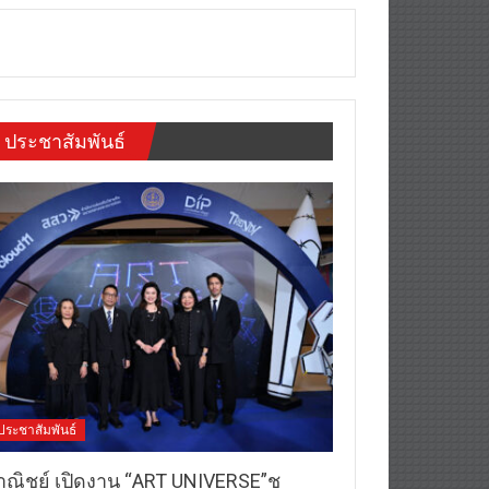
ประชาสัมพันธ์
ประชาสัมพันธ์
าณิชย์ เปิดงาน “ART UNIVERSE”ชู