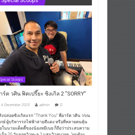
Special Scoops
Special Scoops
ร์ต วศิน ฟิตเปรี๊ยะ ซิงเกิล 2 “SORRY”
6 December 2025
admin
0
ังปล่อยซิงเกิลแรก “Thank You” พี่อาร์ต วศิน วรณ
กษ์ ผู้บริหารรถไฟฟ้าสายสีแดง หรือที่หลายคนคุ้น
ยในนามแด็ดดี้ของน้องหมีเนย ก็ถือว่าประสบความ
เร็จ 20 วันยอดวิวทะลุ 2 แสนวิวสบายๆ “ผมต้อง