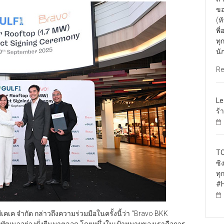
ขอ
(ห
พี
ทุ
นั
Re
Le
ร้
TO
ซิ
ทุ
#H
ีเคเค จำกัด กล่าวถึงความร่วมมือในครั้งนี้ว่า “Bravo BKK