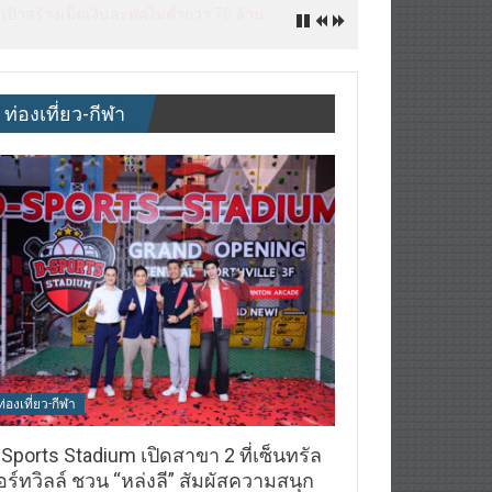
ิจ&แฟรนไชส์ ซัพพลายเออร์สินค้า เติมราย
ท่องเที่ยว-กีฬา
ท่องเที่ยว-กีฬา
Sports Stadium เปิดสาขา 2 ที่เซ็นทรัล
ร์ทวิลล์ ชวน “หล่งลี” สัมผัสความสนุก