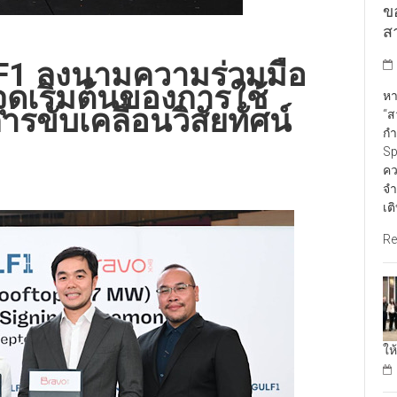
ข
สา
F1 ลงนามความร่วมมือ
จุดเริ่มต้นของการใช้
หา
ขับเคลื่อนวิสัยทัศน์
“ส
กำ
Sp
คว
จำ
เต
Re
ให