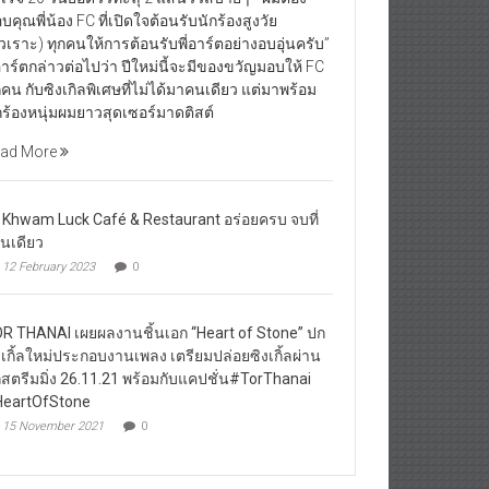
บคุณพี่น้อง FC ที่เปิดใจต้อนรับนักร้องสูงวัย
ัวเราะ) ทุกคนให้การต้อนรับพี่อาร์ตอย่างอบอุ่นครับ”
่อาร์ตกล่าวต่อไปว่า ปีใหม่นี้จะมีของขวัญมอบให้ FC
กคน กับซิงเกิลพิเศษที่ไม่ได้มาคนเดียว แต่มาพร้อม
กร้องหนุ่มผมยาวสุดเซอร์มาดติสต์
ad More
 Khwam Luck Café & Restaurant อร่อยครบ จบที่
านเดียว
12 February 2023
0
R THANAI เผยผลงานชิ้นเอก “Heart of Stone” ปก
งเกิ้ลใหม่ประกอบงานเพลง เตรียมปล่อยซิงเกิ้ลผ่าน
กสตรีมมิ่ง 26.11.21 พร้อมกับแคปชั่น#TorThanai
eartOfStone
15 November 2021
0