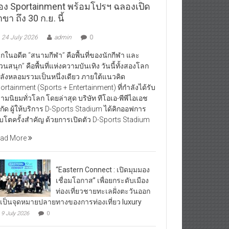
อง Sportainment พร้อมโปรฯ ฉลองเปิด
ขา ถึง 30 ก.ย. นี้
24 July 2026
admin
0
กในอดีต “สนามกีฬา” คือพื้นที่ของนักกีฬา และ
วนสนุก” คือพื้นที่แห่งความบันเทิง วันนี้ทั้งสองโลก
ลังหลอมรวมเป็นหนึ่งเดียว ภายใต้แนวคิด
ortainment (Sports + Entertainment) ที่กำลังได้รับ
ามนิยมทั่วโลก โดยล่าสุด บริษัท ทีโอเอ-พีพีไอเอช
กัด ผู้ให้บริการ D-Sports Stadium ได้คิกออฟการ
ิบโตครั้งสำคัญ ด้วยการเปิดตัว D-Sports Stadium
ad More
“Eastern Connect : เปิดมุมมอง
เชื่อมโอกาส” เพื่อยกระดับเมือง
ท่องเที่ยวชายทะเลฝั่งตะวันออก
้เป็นจุดหมายปลายทางของการท่องเที่ยว luxury
9 July 2026
0