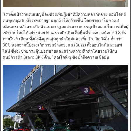
“เราตั้งเป้าว่าแคมเปญนี้จะช่วยเพิ่มผู้เช่าที่มีความหลากหลาย ตอบโจทย์
คนทุกกลุ่มวัย ซึ่งจะขยายฐานลูกค้าให้กว้างขึ้น โดยคาดว่าในช่วง 3
เดือนแรกหลังจากเปิดตัวแคมเปญ จะสามารถบรรลุเป้าหมายในการเพิ่มผู้
เช่ารายใหม่ได้อย่างน้อย 50% รวมถึงเติมเต็มพื้นที่ว่างอย่างน้อย 60-80%
ภายใน 6 เดือน ทั้งยังดึงดูดกลุ่มลูกค้าใหม่และเพิ่ม Traffic ได้ไม่ต่ำกว่า
30% นอกจากนี้ยังจะเกิดการสร้างกระแส (Buzz) ทั้งออนไลน์และออฟ
ไลน์ ซึ่งจะช่วยกระตุ้นยอดขายและสร้างความคึกคักโดยรวมให้กับ
ศูนย์การค้า Bravo BKK ด้วย” คุณโกห์ ซู ซิง ย้ำถึงความเชื่อมั่น