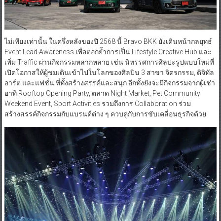
ไม่เพียงเท่านั้น ในครึ่งหลังของปี 2568 นี้ Bravo BKK ยังเดินหน้ากลยุทธ์
Event Lead Awareness เพื่อตอกย้ำการเป็น Lifestyle Creative Hub และ
เพิ่ม Traffic ผ่านกิจกรรมหลากหลาย เช่น นิทรรศการศิลปะรูปแบบใหม่ที่
เปิดโอกาสให้ผู้ชมเดินเข้าไปในโลกของศิลปิน 3 สาขา จิตรกรรม, ดิจิทัล
อาร์ต และแฟชั่น ที่ทั้งสร้างสรรค์และสนุก อีกทั้งยังจะมีกิจกรรมจากผู้เช่า
อาทิ Rooftop Opening Party, ตลาด Night Market, Pet Community
Weekend Event, Sport Activities รวมถึงการ Collaboration ร่วม
สร้างสรรค์กิจกรรมกับแบรนด์ต่าง ๆ ควบคู่กับการขับเคลื่อนธุรกิจด้วย