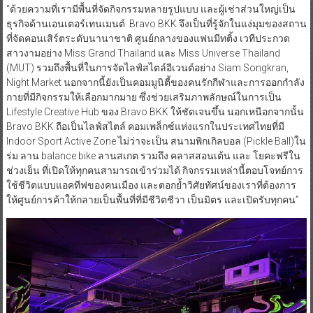
“ด้วยความที่เรามีพื้นที่จัดกิจกรรมหลายรูปแบบ และผู้เช่าส่วนใหญ่เป็น
ธุรกิจด้านเอนเตอร์เทนเมนต์ Bravo BKK จึงเป็นที่รู้จักในแง่มุมของสถาน
ที่จัดคอนเสิร์ตระดับนานาชาติ ศูนย์กลางของแฟนมีทติ้ง เวทีประกวด
สาวงามอย่าง Miss Grand Thailand และ Miss Universe Thailand
(MUT) รวมถึงพื้นที่ในการจัดไลฟ์สไตล์อีเวนต์อย่าง Siam Songkran,
Night Market นอกจากนี้ยังเป็นคอมมูนิตี้ของคนรักกีฬาและการออกกำลัง
กายที่มีกิจกรรมให้เลือกมากมาย ซึ่งช่วยเสริมภาพลักษณ์ในการเป็น
Lifestyle Creative Hub ของ Bravo BKK ให้ชัดเจนขึ้น นอกเหนือกจากนั้น
Bravo BKK ถือเป็นไลฟ์สไตล์ คอมเพล็กซ์แห่งแรกในประเทศไทยที่มี
Indoor Sport Active Zone ไม่ว่าจะเป็น สนามพิกเกิลบอล (Pickle Ball)ใน
ร่ม ลาน balance bike ลานสเกต รวมถึง คลาสสอนเต้น และ โยคะฟรีใน
ช่วงเย็น ที่เปิดให้ทุกคนสามารถเข้าร่วมได้ กิจกรรมเหล่านี้ตอบโจทย์การ
ใช้ชีวิตแบบแอคทีฟของคนเมือง และตอกย้ำวิศัยทัศน์ของเราที่ต้องการ
ให้ศูนย์การค้าให้กลายเป็นพื้นที่ที่มีชีวิตชีวา เป็นมิตร และเปิดรับทุกคน”