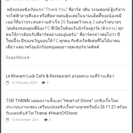
หลังปล่อยซิงเกิลแรก “Thank You” พี่อาร์ต วศิน วรณพฤกษ์ ผู้บริหาร
รถไฟฟ้าสายสีแดง หรือที่หลายคนคุ้นเคยในนามแด็ดดี้ของน้องหมี
เนย ก็ถือว่าประสบความสำเร็จ 20 วันยอดวิวทะลุ 2 แสนวิวสบายๆ
“ผมต้องขอบคุณพี่น้อง FC ที่เปิดใจต้อนรับนักร้องสูงวัย (หัวเราะ) ทุก
คนให้การต้อนรับพี่อาร์ตอย่างอบอุ่นครับ” พี่อาร์ตกล่าวต่อไปว่า ปี
ใหม่นี้จะมีของขวัญมอบให้ FC ทุกคน กับซิงเกิลพิเศษที่ไม่ได้มาคน
เดียว แต่มาพร้อมนักร้องหนุ่มผมยาวสุดเซอร์มาดติสต์
Read More
Le Khwam Luck Café & Restaurant อร่อยครบ จบที่ร้านเดียว
12 February 2023
0
TOR THANAI เผยผลงานชิ้นเอก “Heart of Stone” ปกซิงเกิ้ลใหม่
ประกอบงานเพลง เตรียมปล่อยซิงเกิ้ลผ่านทุกสตรีมมิ่ง 26.11.21 พร้อม
กับแคปชั่น#TorThanai #HeartOfStone
15 November 2021
0