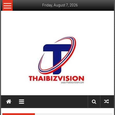
Skip
Friday, August 7, 2026
to
content
www.thaibizvision.com
เว็บ
ธุรกิจ
ของ
คน
ไทย