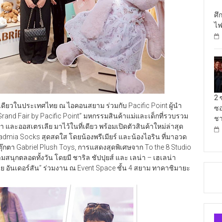
ศึ
ไฟ
2 
เดียวในประเทศไทย ณ ไอคอนสยาม ร่วมกับ Pacific Point ผู้นำ
ซอ
Grand Fair by Pacific Point” มหกรรมสินค้าแม่และเด็กที่รวบรวม
ชา
และออสเตรเลีย มาไว้ในที่เดียว พร้อมเปิดตัวสินค้าใหม่ล่าสุด
mia Socks สุดสดใส โดยน้องพรีเมียร์ และน้องไอริน ที่มาอวด
ุ๊กตา Gabriel Plush Toys, การแสดงสุดพิเศษจาก To the 8 Studio
นุกตลอดทั้งวัน โดยมี ชาริล ชัปปุยส์ และ เลน่า – เฮเลน่า
ลีย อันเดอร์สัน” ร่วมงาน ณ Event Space ชั้น 4 สยาม ทาคาชิมายะ