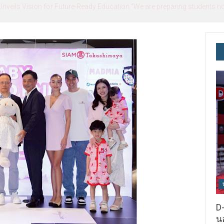
ils Vision for Future-Ready Education “We are preparing students not o
D-
นอ