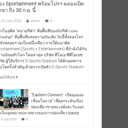
อง Sportainment พร้อมโปรฯ ฉลองเปิด
ขา ถึง 30 ก.ย. นี้
24 July 2026
admin
0
กในอดีต “สนามกีฬา” คือพื้นที่ของนักกีฬา และ
วนสนุก” คือพื้นที่แห่งความบันเทิง วันนี้ทั้งสองโลก
ลังหลอมรวมเป็นหนึ่งเดียว ภายใต้แนวคิด
ortainment (Sports + Entertainment) ที่กำลังได้รับ
ามนิยมทั่วโลก โดยล่าสุด บริษัท ทีโอเอ-พีพีไอเอช
กัด ผู้ให้บริการ D-Sports Stadium ได้คิกออฟการ
ิบโตครั้งสำคัญ ด้วยการเปิดตัว D-Sports Stadium
ad More
“Eastern Connect : เปิดมุมมอง
เชื่อมโอกาส” เพื่อยกระดับเมือง
ท่องเที่ยวชายทะเลฝั่งตะวันออก
้เป็นจุดหมายปลายทางของการท่องเที่ยว luxury
9 July 2026
0