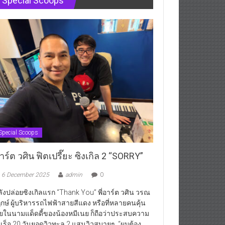
Special Scoops
Special Scoops
ร์ต วศิน ฟิตเปรี๊ยะ ซิงเกิล 2 “SORRY”
6 December 2025
admin
0
ังปล่อยซิงเกิลแรก “Thank You” พี่อาร์ต วศิน วรณ
กษ์ ผู้บริหารรถไฟฟ้าสายสีแดง หรือที่หลายคนคุ้น
ยในนามแด็ดดี้ของน้องหมีเนย ก็ถือว่าประสบความ
เร็จ 20 วันยอดวิวทะลุ 2 แสนวิวสบายๆ “ผมต้อง