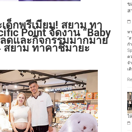
ข
สา
ด็กพรีเมียม! สยาม ทา
cific Point จัดงาน “Baby
หา
วนลดและกิจกรรมมากมาย
“ส
กำ
้น 4 สยาม ทาคาชิมายะ
Sp
คว
จำ
เต
Re
ให