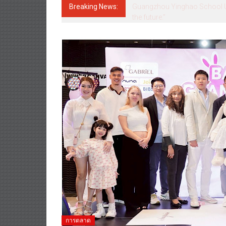
Breaking News:
Guangzhou Yinghao School Unve
the future.”
การตลาด