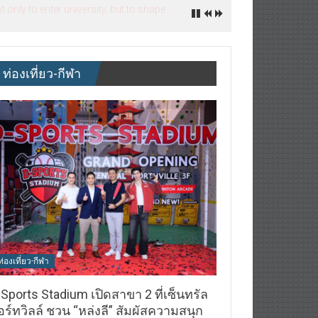
nly to enter university, but to shape
ท่องเที่ยว-กีฬา
ท่องเที่ยว-กีฬา
Sports Stadium เปิดสาขา 2 ที่เซ็นทรัล
ร์ทวิลล์ ชวน “หล่งลี” สัมผัสความสนุก