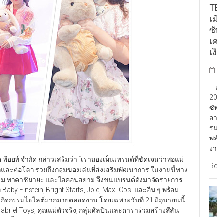
TE
เ
ซ
เ
เง
เป
20
ซั
อา
รน
พล
งา
้อยท์ จำกัด กล่าวเสริมว่า “เรามองเห็นเทรนด์ที่ชัดเจนว่าพ่อแม่
Re
ูกและต่อโลก รวมถึงกลุ่มของเล่นที่ส่งเสริมพัฒนาการ ในงานนี้ทาง
าสยาม ทาคาชิมายะ และไอคอนสยาม จึงขนแบรนด์ดังมาจัดรายการ
by Einstein, Bright Starts, Joie, Maxi-Cosi และอื่น ๆ พร้อม
มกิจกรรมไฮไลต์มากมายตลอดงาน โดยเฉพาะวันที่ 21 มิถุนายนนี้
Gabriel Toys, คุณแม่ตัวจริง, กลุ่มศิลปินและดาราร่วมสร้างสีสัน