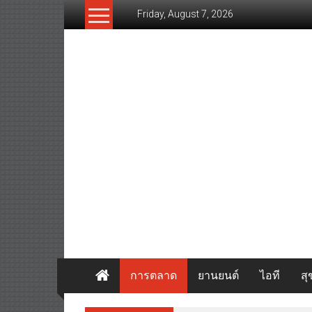
Skip
Friday, August 7, 2026
to
content
www.thaibizvision.com
เว็บ
ธุรกิจ
ของ
คน
ไทย
การตลาด
ยานยนต์
ไอที
ส