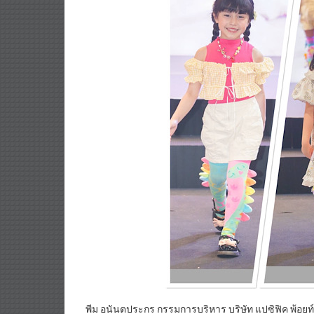
พีม อนันตประกร กรรมการบริหาร บริษัท แปซิฟิค พ้อยท์ จำกั