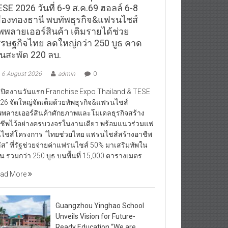
SE 2026 วันที่ 6-9 ส.ค.69 ฮอลล์ 6-8
มืองทองธานี พบทัพธุรกิจ&แฟรนไชส์
ัพพลายเออร์สินค้า เติมรายได้ช่วย
ศรษฐกิจไทย ลดใหญ่กว่า 250 บูธ คาด
ินสะพัด 220 ลบ.
6 August 2026
admin
0
ิดงานวันแรก Franchise Expo Thailand & TESE
26 จัดใหญ่จัดเต็มด้วยทัพธุรกิจ&แฟรนไชส์
พพลายเออร์สินค้าศักยภาพและโมเดลธุรกิจสร้าง
ชีพไว้อย่างครบวงจรในงานเดียว พร้อมแนวร่วมแฟ
ไชส์โครงการ “ไทยช่วยไทย แฟรนไชส์สร้างอาชีพ
ัส” ที่รัฐช่วยจ่ายค่าแฟรนไชส์ 50% มาเสริมทัพใน
น รวมกว่า 250 บูธ บนพื้นที่ 15,000 ตารางเมตร
ad More
Guangzhou Yinghao School
Unveils Vision for Future-
Ready Education “We are