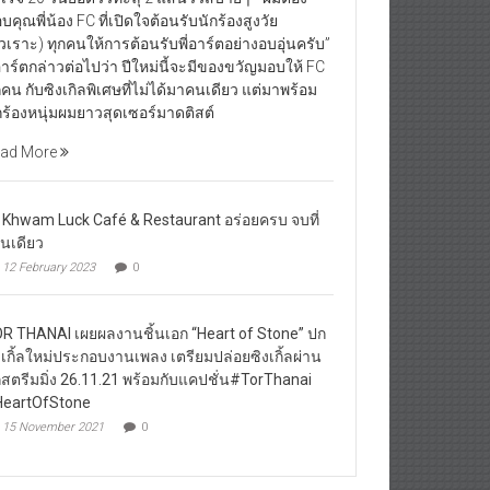
บคุณพี่น้อง FC ที่เปิดใจต้อนรับนักร้องสูงวัย
ัวเราะ) ทุกคนให้การต้อนรับพี่อาร์ตอย่างอบอุ่นครับ”
่อาร์ตกล่าวต่อไปว่า ปีใหม่นี้จะมีของขวัญมอบให้ FC
กคน กับซิงเกิลพิเศษที่ไม่ได้มาคนเดียว แต่มาพร้อม
กร้องหนุ่มผมยาวสุดเซอร์มาดติสต์
ad More
 Khwam Luck Café & Restaurant อร่อยครบ จบที่
านเดียว
12 February 2023
0
R THANAI เผยผลงานชิ้นเอก “Heart of Stone” ปก
งเกิ้ลใหม่ประกอบงานเพลง เตรียมปล่อยซิงเกิ้ลผ่าน
กสตรีมมิ่ง 26.11.21 พร้อมกับแคปชั่น#TorThanai
eartOfStone
15 November 2021
0