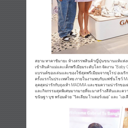
สยาม ทาคาชิมายะ ห้างสรรพสินค้าญี่ปุ่นขนานแท้แห่ง
เข้าสินค้าแม่และเด็กพรีเมียมระดับโลก จัดงาน “Baby 
แบรนด์ของเล่นและของใช้สุดพรีเมียมจากยุโรป อเมริกา 
ครั้งแรกในประเทศไทย ภายในงานพบกับแฟชั่นโชว์ Mad
ลุคสุดน่ารักกับถุงเท้า MADMIA และชมความน่ารักของต
และกิจกรรมสุดพิเศษมากมายที่จะมาสร้างสีสันและความส
ขนิษฐา บุช พร้อมด้วย “วิลเลียม ไวเดอร์เฌอ” และ “เอเ