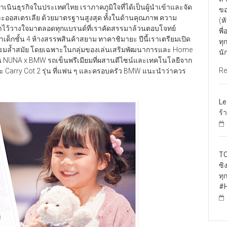
นินธุรกิจในประเทศไทย เราภาคภูมิใจที่ได้เป็นผู้นำเข้าและจัด
ขอ
และออสเตรเลีย ด้วยมาตรฐานสูงสุด ทั้งในด้านคุณภาพ ความ
(ห
ค้าไว้วางใจมาตลอดทุกแบรนด์ที่เราคัดสรรมาล้วนตอบโจทย์
พี
เด็กชั้น 4 ห้างสรรพสินค้าสยาม ทาคาชิมายะ ปีนี้เราเตรียมเปิด
ทุ
กรรมล้ำสมัย โดยเฉพาะในกลุ่มของเล่นเสริมพัฒนาการและ Home
นั
ชัน NUNA x BMW รถเข็นพรีเมียมที่ผสานดีไซน์และเทคโนโลยีจาก
Re
ละ Carry Cot 2 รุ่น ที่แฟน ๆ และครอบครัว BMW แนะนำว่าควร
Le
ร้
TO
ซิ
ทุ
#H