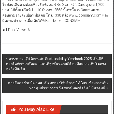
ใจ ก่อนเดินทางท่องเที่ยวรับซัมเมอร์ รับ Siam Gift Card สูงสุด 1,200
บาท” ได้ตั้งแต่วันที่ 1 – 10 มีนาคม 2568 นี้เท่านั้น ณ ไอคอนสยาม
สอบถามรายละเอียดเพิ่มเติม โทร.1338 หรือ www.iconsiam.com และ
ติดตามข่าวสารเพิ่มเติมได้ที่ Facebook : ICONSIAM
Post Views:
6
Post
คาราบาวกรุ๊ป ติดอันดับ Sustainability Yearbook 2025 เป็นปีที่
สองติดต่อกัน พร้อมคะแนนที่พุ่งขึ้นหลายมิติ สะท้อนการเติบโตทาง
navigation
ธุรกิจที่ยั่งยืน
สายสีแดง ร่วมมือ ธพส. เปิดทดลองให้บริการ EV Bus เชื่อมการเดิน
ทาง ศูนย์ราชการฯ กับ สถานีหลักสี่ เริ่ม 3 มีนาคมนี้
You May Also Like