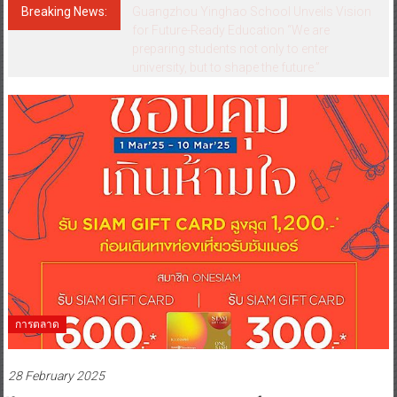
Breaking News:
Guangzhou Yinghao School Unveils Vision
for Future-Ready Education “We are
preparing students not only to enter
university, but to shape the future.”
การตลาด
28 February 2025