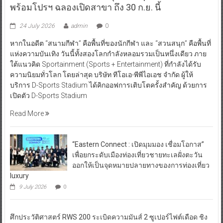
พร้อมโปรฯ ฉลองเปิดสาขา ถึง 30 ก.ย. นี้
24 July 2026
admin
0
หากในอดีต “สนามกีฬา” คือพื้นที่ของนักกีฬา และ “สวนสนุก” คือพื้นที่
แห่งความบันเทิง วันนี้ทั้งสองโลกกำลังหลอมรวมเป็นหนึ่งเดียว ภาย
ใต้แนวคิด Sportainment (Sports + Entertainment) ที่กำลังได้รับ
ความนิยมทั่วโลก โดยล่าสุด บริษัท ทีโอเอ-พีพีไอเอช จำกัด ผู้ให้
บริการ D-Sports Stadium ได้คิกออฟการเติบโตครั้งสำคัญ ด้วยการ
เปิดตัว D-Sports Stadium
Read More
“Eastern Connect : เปิดมุมมอง เชื่อมโอกาส”
เพื่อยกระดับเมืองท่องเที่ยวชายทะเลฝั่งตะวัน
ออกให้เป็นจุดหมายปลายทางของการท่องเที่ยว
luxury
9 July 2026
0
ศึกประวัติศาสตร์ RWS 200 ระเบิดความมันส์ 2 ซูเปอร์ไฟต์เดือด ชิง