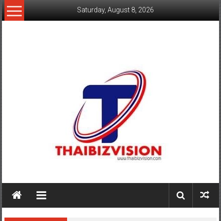
Skip
Saturday, August 8, 2026
to
content
www.thaibizvision.com
เว็บ
ธุรกิจ
ของ
คน
ไทย