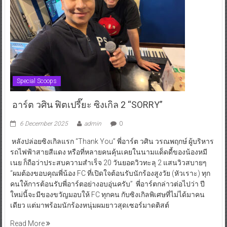
Special Scoops
อาร์ต วศิน ฟิตเปรี๊ยะ ซิงเกิล 2 “SORRY”
6 December 2025
admin
0
หลังปล่อยซิงเกิลแรก “Thank You” พี่อาร์ต วศิน วรณพฤกษ์ ผู้บริหาร
รถไฟฟ้าสายสีแดง หรือที่หลายคนคุ้นเคยในนามแด็ดดี้ของน้องหมี
เนย ก็ถือว่าประสบความสำเร็จ 20 วันยอดวิวทะลุ 2 แสนวิวสบายๆ
“ผมต้องขอบคุณพี่น้อง FC ที่เปิดใจต้อนรับนักร้องสูงวัย (หัวเราะ) ทุก
คนให้การต้อนรับพี่อาร์ตอย่างอบอุ่นครับ” พี่อาร์ตกล่าวต่อไปว่า ปี
ใหม่นี้จะมีของขวัญมอบให้ FC ทุกคน กับซิงเกิลพิเศษที่ไม่ได้มาคน
เดียว แต่มาพร้อมนักร้องหนุ่มผมยาวสุดเซอร์มาดติสต์
Read More