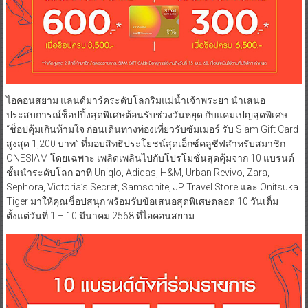
ไอคอนสยาม แลนด์มาร์คระดับโลกริมแม่น้ำเจ้าพระยา นำเสนอ
ประสบการณ์ช็อปปิ้งสุดพิเศษต้อนรับช่วงวันหยุด กับแคมเปญสุดพิเศษ
“ช็อปคุ้มเกินห้ามใจ ก่อนเดินทางท่องเที่ยวรับซัมเมอร์ รับ Siam Gift Card
สูงสุด 1,200 บาท” ที่มอบสิทธิประโยชน์สุดเอ็กซ์คลูซีฟสำหรับสมาชิก
ONESIAM โดยเฉพาะ เพลิดเพลินไปกับโปรโมชั่นสุดคุ้มจาก 10 แบรนด์
ชั้นนำระดับโลก อาทิ Uniqlo, Adidas, H&M, Urban Revivo, Zara,
Sephora, Victoria’s Secret, Samsonite, JP Travel Store และ Onitsuka
Tiger มาให้คุณช็อปสนุก พร้อมรับข้อเสนอสุดพิเศษตลอด 10 วันเต็ม
ตั้งแต่วันที่ 1 – 10 มีนาคม 2568 ที่ไอคอนสยาม