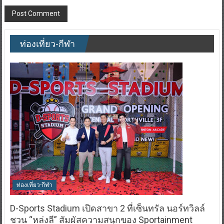
ท่องเที่ยว-กีฬา
ท่องเที่ยว-กีฬา
D-Sports Stadium เปิดสาขา 2 ที่เซ็นทรัล นอร์ทวิลล์
ชวน “หล่งลี” สัมผัสความสนุกของ Sportainment