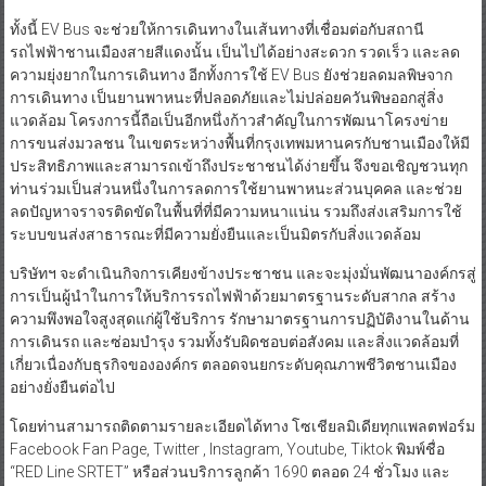
ทั้งนี้ EV Bus จะช่วยให้การเดินทางในเส้นทางที่เชื่อมต่อกับสถานี
รถไฟฟ้าชานเมืองสายสีแดงนั้น เป็นไปได้อย่างสะดวก รวดเร็ว และลด
ความยุ่งยากในการเดินทาง อีกทั้งการใช้ EV Bus ยังช่วยลดมลพิษจาก
การเดินทาง เป็นยานพาหนะที่ปลอดภัยและไม่ปล่อยควันพิษออกสู่สิ่ง
แวดล้อม โครงการนี้ถือเป็นอีกหนึ่งก้าวสำคัญในการพัฒนาโครงข่าย
การขนส่งมวลชน ในเขตระหว่างพื้นที่กรุงเทพมหานครกับชานเมืองให้มี
ประสิทธิภาพและสามารถเข้าถึงประชาชนได้ง่ายขึ้น จึงขอเชิญชวนทุก
ท่านร่วมเป็นส่วนหนึ่งในการลดการใช้ยานพาหนะส่วนบุคคล และช่วย
ลดปัญหาจราจรติดขัดในพื้นที่ที่มีความหนาแน่น รวมถึงส่งเสริมการใช้
ระบบขนส่งสาธารณะที่มีความยั่งยืนและเป็นมิตรกับสิ่งแวดล้อม
บริษัทฯ จะดำเนินกิจการเคียงข้างประชาชน และจะมุ่งมั่นพัฒนาองค์กรสู่
การเป็นผู้นำในการให้บริการรถไฟฟ้าด้วยมาตรฐานระดับสากล สร้าง
ความพึงพอใจสูงสุดแก่ผู้ใช้บริการ รักษามาตรฐานการปฏิบัติงานในด้าน
การเดินรถ และซ่อมบำรุง รวมทั้งรับผิดชอบต่อสังคม และสิ่งแวดล้อมที่
เกี่ยวเนื่องกับธุรกิจขององค์กร ตลอดจนยกระดับคุณภาพชีวิตชานเมือง
อย่างยั่งยืนต่อไป
โดยท่านสามารถติดตามรายละเอียดได้ทาง โซเชียลมิเดียทุกแพลตฟอร์ม
Facebook Fan Page, Twitter , Instagram, Youtube, Tiktok พิมพ์ชื่อ
“RED Line SRTET” หรือส่วนบริการลูกค้า 1690 ตลอด 24 ชั่วโมง และ