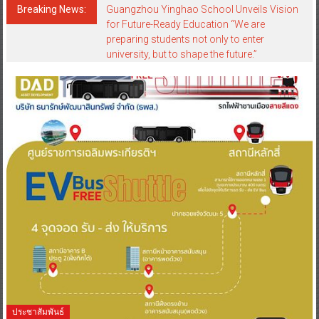
Breaking News:
Guangzhou Yinghao School Unveils Vision
for Future-Ready Education “We are
preparing students not only to enter
university, but to shape the future.”
ประชาสัมพันธ์