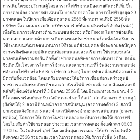
การเติบโตของปริมาณผู้โดยสารรถไฟฟ้าชานเมืองสายสีแดงที่เพิ่มขึ้น
อย่างต่อเนื่อง จากการดำเนินนโยบายอัตราค่าโดยสารรถไฟฟ้าสูงสุด 20
บาทตลอด ในปีแรก เมื่อเดือนตุลาคม 2566 ที่ผ่านมา จนถึงปี 2568 นั้น
บริษัทฯ จึงวางแผนร่วมกับ บริษัท ธนารักษ์พัฒนาสินทรัพย์ จำกัด (ธพส.)
เพื่อพัฒนาการเดินทางด้วยระบบขนส่งรอง หรือ Feeder ในการช่วยเพิ่ม
ความสะดวกสบายด้านการเดินทางของประชาชน พร้อมทั้งส่งเสริมการ
ใช้ระบบขนส่งมวลชนแทนการใช้รถยนต์ส่วนบุคคล ซึ่งจะช่วยลดปัญหา
จราจรติดขัดและอุบัติเหตุบนท้องถนนและส่งเสริมการใช้ระบบขนส่ง
มวลชนเพื่อความยั่งยืน อีกทั้งยังช่วยลดมลพิษจากการเดินทางด้วย ดังนั้น
จึงเกิดเป็นโครงการในการใช้รถขนส่งสาธารณะที่ใช้พลังงานจากแหล่ง
พลังงานไฟฟ้า หรือ EV Bus (Electric Bus) ในการขับเคลื่อนที่มีความเป็น
มิตรกับสิ่งแวดล้อม โดยเตรียมทดลองให้บริการเชื่อมต่อระหว่างศูนย์
ราชการเฉลิมพระเกียรติฯ และสถานีรถไฟฟ้าชานเมืองสายสีแดง(สถานี
หลักสี่) ตั้งแต่วันจันทร์ที่ 3 มีนาคม 2568 นี้ โดยมีระยะทางประมาณ 4.5
กิโลเมตร พร้อมกับจุดรับ-ส่งจำนวน 4 จุด ได้แก่ 1. สถานีอาคาร B ประตู 2
(ฝั่งทิศใต้) 2. สถานีด้านหน้าอาคารสนับสนุน (อาคารพดด้วง) 3. สถานี
ปากซอยแจ้งวัฒนะ 5 และ 4. สถานีฝั่งตรงข้ามอาคารสนับสนุน (อาคาร
พดด้วง), โดยการให้บริการในช่วงทดลอง จะเป็นการเปิดให้บริการฟรี
โดยไม่เสียค่าใช้จ่ายตลอดช่วงระยะเวลาการทดลอง ตั้งแต่เวลา 06.00 –
19.00 น. ในวันจันทร์-ศุกร์ โดยจะสิ้นสุดการทดลองให้บริการในวันที่ 31
สิงหาคม 2568 รวมระยะเวลาในการทดลองให้บริการทั้งสิ้น 6 เดือน