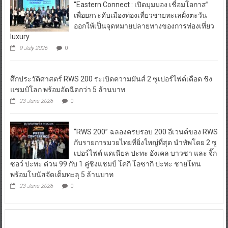
“Eastern Connect : เปิดมุมมอง เชื่อมโอกาส”
เพื่อยกระดับเมืองท่องเที่ยวชายทะเลฝั่งตะวัน
ออกให้เป็นจุดหมายปลายทางของการท่องเที่ยว
luxury
9 July 2026
0
ศึกประวัติศาสตร์ RWS 200 ระเบิดความมันส์ 2 ซูเปอร์ไฟต์เดือด ชิง
แชมป์โลก พร้อมอัดฉีดกว่า 5 ล้านบาท
23 June 2026
0
“RWS 200” ฉลองครบรอบ 200 อีเวนต์ของ RWS
กับรายการมวยไทยที่ยิ่งใหญ่ที่สุด นำทัพโดย 2 ซู
เปอร์ไฟต์ แดเนียล ปะทะ อังเคล บาวซา และ จิ๊ก
ซอว์ ปะทะ ด่วน 99 กับ 1 คู่ชิงแชมป์ โคกิ โอซากิ ปะทะ ชายโทน
พร้อมโบนัสจัดเต็มทะลุ 5 ล้านบาท
23 June 2026
0