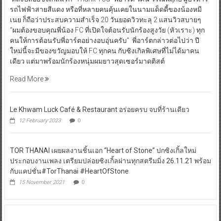
รถไฟฟ้าสายสีแดง หรือที่หลายคนคุ้นเคยในนามแด็ดดี้ของน้องหมี
เนย ก็ถือว่าประสบความสำเร็จ 20 วันยอดวิวทะลุ 2 แสนวิวสบายๆ
“ผมต้องขอบคุณพี่น้อง FC ที่เปิดใจต้อนรับนักร้องสูงวัย (หัวเราะ) ทุก
คนให้การต้อนรับพี่อาร์ตอย่างอบอุ่นครับ” พี่อาร์ตกล่าวต่อไปว่า ปี
ใหม่นี้จะมีของขวัญมอบให้ FC ทุกคน กับซิงเกิลพิเศษที่ไม่ได้มาคน
เดียว แต่มาพร้อมนักร้องหนุ่มผมยาวสุดเซอร์มาดติสต์
Read More
Le Khwam Luck Café & Restaurant อร่อยครบ จบที่ร้านเดียว
12 February 2023
0
TOR THANAI เผยผลงานชิ้นเอก “Heart of Stone” ปกซิงเกิ้ลใหม่
ประกอบงานเพลง เตรียมปล่อยซิงเกิ้ลผ่านทุกสตรีมมิ่ง 26.11.21 พร้อม
กับแคปชั่น#TorThanai #HeartOfStone
15 November 2021
0