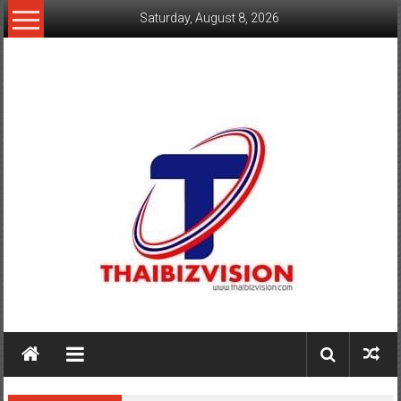
Skip
Saturday, August 8, 2026
to
content
www.thaibizvision.com
เว็บ
ธุรกิจ
ของ
คน
ไทย