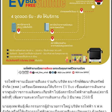
รถไฟฟ้าชานเมืองสายสีแดง ร่วมกับ บริษัท ธนารักษ์พัฒนาสินทรัพย์
จำกัด (ธพส.) เตรียมเปิดทดลองให้บริการ EV Bus เชื่อมต่อการเดินทาง
จากศูนย์ราชการเฉลิมพระเกียรติฯ ไปยังสถานีรถไฟฟ้าสายสีแดง(สถานี
หลักสี่) เพิ่มความสะดวกในการเดินทาง เริ่ม 3 มีนาคม 2568 นี้
นายสุเทพ พันธุ์เพ็ง กรรมการผู้อำนวยการใหญ่ บริษัท รถไฟฟ้า ร.ฟ.ท.
จำกัด หรือผู้ให้บริการรถไฟฟ้าชานเมืองสายสีแดง เปิดเผยว่า ด้วยอัตรา