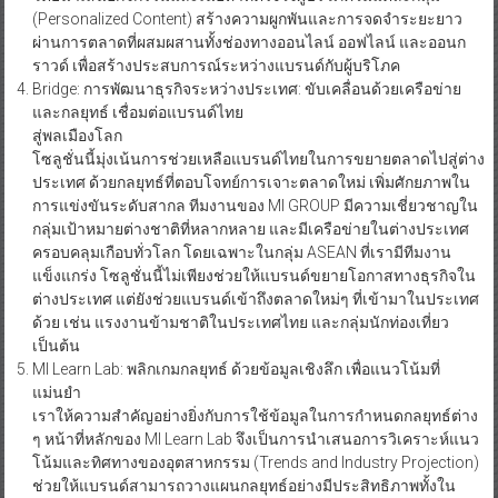
(Personalized Content) สร้างความผูกพันและการจดจำระยะยาว
ผ่านการตลาดที่ผสมผสานทั้งช่องทางออนไลน์ ออฟไลน์ และออนก
ราวด์ เพื่อสร้างประสบการณ์ระหว่างแบรนด์กับผู้บริโภค
Bridge: การพัฒนาธุรกิจระหว่างประเทศ: ขับเคลื่อนด้วยเครือข่าย
และกลยุทธ์ เชื่อมต่อแบรนด์ไทย
สู่พลเมืองโลก
โซลูชั่นนี้มุ่งเน้นการช่วยเหลือแบรนด์ไทยในการขยายตลาดไปสู่ต่าง
ประเทศ ด้วยกลยุทธ์ที่ตอบโจทย์การเจาะตลาดใหม่ เพิ่มศักยภาพใน
การแข่งขันระดับสากล ทีมงานของ MI GROUP มีความเชี่ยวชาญใน
กลุ่มเป้าหมายต่างชาติที่หลากหลาย และมีเครือข่ายในต่างประเทศ
ครอบคลุมเกือบทั่วโลก โดยเฉพาะในกลุ่ม ASEAN ที่เรามีทีมงาน
แข็งแกร่ง โซลูชั่นนี้ไม่เพียงช่วยให้แบรนด์ขยายโอกาสทางธุรกิจใน
ต่างประเทศ แต่ยังช่วยแบรนด์เข้าถึงตลาดใหม่ๆ ที่เข้ามาในประเทศ
ด้วย เช่น แรงงานข้ามชาติในประเทศไทย และกลุ่มนักท่องเที่ยว
เป็นต้น
MI Learn Lab: พลิกเกมกลยุทธ์ ด้วยข้อมูลเชิงลึก เพื่อแนวโน้มที่
แม่นยำ
เราให้ความสำคัญอย่างยิ่งกับการใช้ข้อมูลในการกำหนดกลยุทธ์ต่าง
ๆ หน้าที่หลักของ MI Learn Lab จึงเป็นการนำเสนอการวิเคราะห์แนว
โน้มและทิศทางของอุตสาหกรรม (Trends and Industry Projection)
ช่วยให้แบรนด์สามารถวางแผนกลยุทธ์อย่างมีประสิทธิภาพทั้งใน