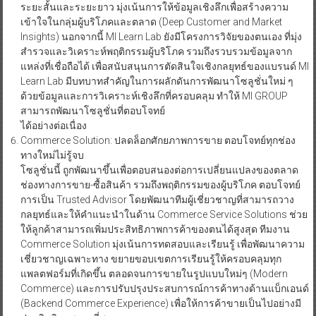
ระยะสั้นและระยะยาว มุ่งเน้นการให้ข้อมูลเชิงลึกเพื่อสร้างความ
เข้าใจในกลุ่มผู้บริโภคและตลาด (Deep Customer and Market
Insights) นอกจากนี้ MI Learn Lab ยังมีโครงการวิจัยของตนเอง ที่มุ่ง
สำรวจและวิเคราะห์พฤติกรรมผู้บริโภค รวมถึงรวบรวมข้อมูลจาก
แหล่งที่เชื่อถือได้ เพื่อสนับสนุนการตัดสินใจเชิงกลยุทธ์ของแบรนด์ MI
Learn Lab มีบทบาทสำคัญในการผลักดันการพัฒนาโซลูชั่นใหม่ ๆ
ด้วยข้อมูลและการวิเคราะห์เชิงลึกที่ครอบคลุม ทำให้ MI GROUP
สามารถพัฒนาโซลูชั่นที่ตอบโจทย์
ได้อย่างต่อเนื่อง
Commerce Solution: ปลดล็อกศักยภาพการขาย ตอบโจทย์ทุกช่อง
ทางใหม่ไม่รู้จบ
โซลูชั่นนี้ ถูกพัฒนาขึ้นเพื่อตอบสนองต่อการเปลี่ยนแปลงของตลาด
ช่องทางการขาย-ซื้อสินค้า รวมถึงพฤติกรรมของผู้บริโภค ตอบโจทย์
การเป็น Trusted Advisor โดยพัฒนาทีมผู้เชี่ยวชาญที่สามารถวาง
กลยุทธ์และให้คำแนะนำในด้าน Commerce Service Solutions ช่วย
ให้ลูกค้าสามารถเพิ่มประสิทธิภาพการค้าของตนได้สูงสุด ทีมงาน
Commerce Solution มุ่งเน้นการทดสอบและเรียนรู้ เพื่อพัฒนาความ
เชี่ยวชาญเฉพาะทาง ขยายขอบเขตการเรียนรู้ให้ครอบคลุมทุก
แพลตฟอร์มที่เกิดขึ้น ตลอดจนการขายในรูปแบบใหม่ๆ (Modern
Commerce) และการปรับปรุงประสบการณ์การค้าทางด้านแบ็กเอนด์
(Backend Commerce Experience) เพื่อให้การค้าขายเป็นไปอย่างมี