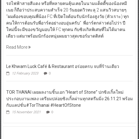
รถไฟฟ้าสายสีแดง หรือที่หลายคนคุ้นเคยในนามแด็ดดี้ของน้องหมี
เนย ก็ถือว่าประสบความสำเร็จ 20 วันยอดวิวทะลุ 2 แสนวิวสบายๆ
“ผมต้องขอบคุณพี่น้อง FC ที่เปิดใจต้อนรับนักร้องสูงวัย (หัวเราะ) ทุก
คนให้การต้อนรับพี่อาร์ตอย่างอบอุ่นครับ” พี่อาร์ตกล่าวต่อไปว่า ปี
ใหม่นี้จะมีของขวัญมอบให้ FC ทุกคน กับซิงเกิลพิเศษที่ไม่ได้มาคน
เดียว แต่มาพร้อมนักร้องหนุ่มผมยาวสุดเซอร์มาดติสต์
Read More
Le Khwam Luck Café & Restaurant อร่อยครบ จบที่ร้านเดียว
12 February 2023
0
TOR THANAI เผยผลงานชิ้นเอก “Heart of Stone” ปกซิงเกิ้ลใหม่
ประกอบงานเพลง เตรียมปล่อยซิงเกิ้ลผ่านทุกสตรีมมิ่ง 26.11.21 พร้อม
กับแคปชั่น#TorThanai #HeartOfStone
15 November 2021
0