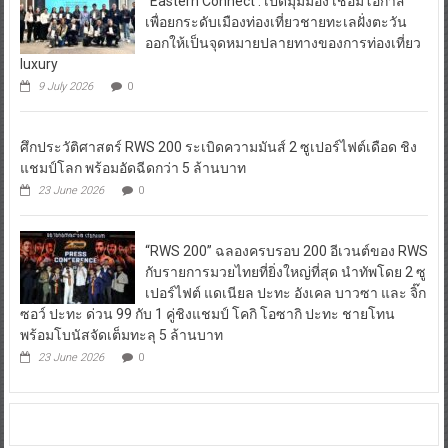
“Eastern Connect : เปิดมุมมอง เชื่อมโอกาส”
เพื่อยกระดับเมืองท่องเที่ยวชายทะเลฝั่งตะวัน
ออกให้เป็นจุดหมายปลายทางของการท่องเที่ยว
luxury
9 July 2026
0
ศึกประวัติศาสตร์ RWS 200 ระเบิดความมันส์ 2 ซูเปอร์ไฟต์เดือด ชิง
แชมป์โลก พร้อมอัดฉีดกว่า 5 ล้านบาท
23 June 2026
0
“RWS 200” ฉลองครบรอบ 200 อีเวนต์ของ RWS
กับรายการมวยไทยที่ยิ่งใหญ่ที่สุด นำทัพโดย 2 ซู
เปอร์ไฟต์ แดเนียล ปะทะ อังเคล บาวซา และ จิ๊ก
ซอว์ ปะทะ ด่วน 99 กับ 1 คู่ชิงแชมป์ โคกิ โอซากิ ปะทะ ชายโทน
พร้อมโบนัสจัดเต็มทะลุ 5 ล้านบาท
23 June 2026
0