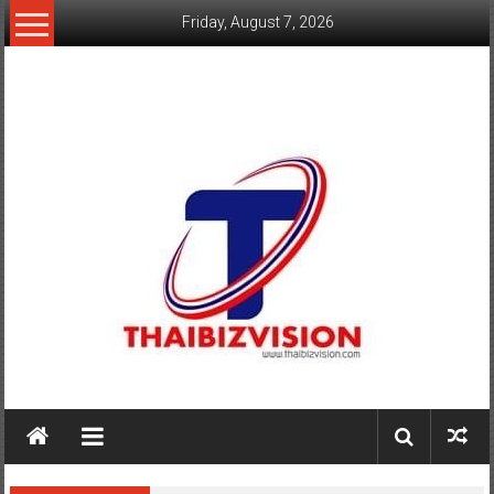
Skip
Friday, August 7, 2026
to
content
www.thaibizvision.com
เว็บ
ธุรกิจ
ของ
คน
ไทย