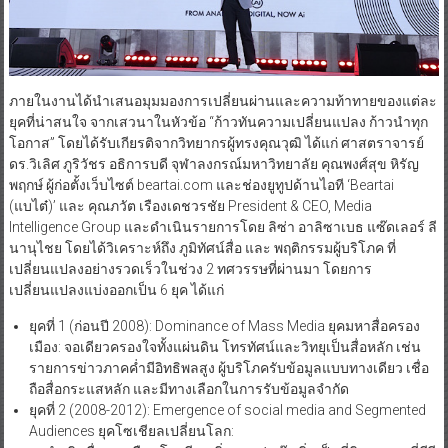
ภายในงานได้นำเสนอมุมมองการเปลี่ยนผ่านและความท้าทายของแต่ละ
ยุคที่น่าสนใจ จากเสวนาในหัวข้อ “ก้าวทันความเปลี่ยนแปลง ก้าวนำทุก
โอกาส” โดยได้รับเกียรติจากวิทยากรผู้ทรงคุณวุฒิ ได้แก่ ศาสตราจารย์
ดร.วิเลิศ ภูริวัชร อธิการบดี จุฬาลงกรณ์มหาวิทยาลัย คุณพงศ์สุข หิรัญ
พฤกษ์ ผู้ก่อตั้งเว็บไซต์ beartai.com และช่องยูทูปด้านไอที ‘Beartai
(แบไต๋)’ และ คุณภวัต เรืองเดชวรชัย President & CEO, Media
Intelligence Group และดำเนินรายการโดย ลิซ่า อาลิซาเบธ แซ๊ดเลอร์ ลี
นานุไชย โดยได้วิเคราะห์ถึง ภูมิทัศน์สื่อ และ พฤติกรรมผู้บริโภค ที่
เปลี่ยนแปลงอย่างรวดเร็วในช่วง 2 ทศวรรษที่ผ่านมา โดยการ
เปลี่ยนแปลงแบ่งออกเป็น 6 ยุค ได้แก่
ยุคที่ 1 (ก่อนปี 2008): Dominance of Mass Media ยุคมหาสื่อครอง
เมือง: จอเดียวครองใจทั้งแผ่นดิน โทรทัศน์และวิทยุเป็นสื่อหลัก เช่น
รายการข่าวภาคค่ำมีอิทธิพลสูง ผู้บริโภครับข้อมูลแบบทางเดียว เชื่อ
ถือสื่อกระแสหลัก และมีทางเลือกในการรับข้อมูลจำกัด
ยุคที่ 2 (2008-2012): Emergence of social media and Segmented
Audiences ยุคโซเชียลเปลี่ยนโลก: