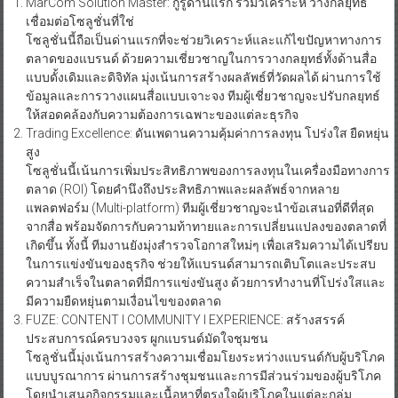
MarCom Solution Master: กูรูด่านแรก ร่วมวิเคราะห์ วางกลยุทธ์
เชื่อมต่อโซลูชั่นที่ใช่
โซลูชั่นนี้ถือเป็นด่านแรกที่จะช่วยวิเคราะห์และแก้ไขปัญหาทางการ
ตลาดของแบรนด์ ด้วยความเชี่ยวชาญในการวางกลยุทธ์ทั้งด้านสื่อ
แบบดั้งเดิมและดิจิทัล มุ่งเน้นการสร้างผลลัพธ์ที่วัดผลได้ ผ่านการใช้
ข้อมูลและการวางแผนสื่อแบบเจาะจง ทีมผู้เชี่ยวชาญจะปรับกลยุทธ์
ให้สอดคล้องกับความต้องการเฉพาะของแต่ละธุรกิจ
Trading Excellence: ดันเพดานความคุ้มค่าการลงทุน โปร่งใส ยืดหยุ่น
สูง
โซลูชั่นนี้เน้นการเพิ่มประสิทธิภาพของการลงทุนในเครื่องมือทางการ
ตลาด (ROI) โดยคำนึงถึงประสิทธิภาพและผลลัพธ์จากหลาย
แพลตฟอร์ม (Multi-platform) ทีมผู้เชี่ยวชาญจะนำข้อเสนอที่ดีที่สุด
จากสื่อ พร้อมจัดการกับความท้าทายและการเปลี่ยนแปลงของตลาดที่
เกิดขึ้น ทั้งนี้ ทีมงานยังมุ่งสำรวจโอกาสใหม่ๆ เพื่อเสริมความได้เปรียบ
ในการแข่งขันของธุรกิจ ช่วยให้แบรนด์สามารถเติบโตและประสบ
ความสำเร็จในตลาดที่มีการแข่งขันสูง ด้วยการทำงานที่โปร่งใสและ
มีความยืดหยุ่นตามเงื่อนไขของตลาด
FUZE: CONTENT l COMMUNITY l EXPERIENCE: สร้างสรรค์
ประสบการณ์ครบวงจร ผูกแบรนด์มัดใจชุมชน
โซลูชั่นนี้มุ่งเน้นการสร้างความเชื่อมโยงระหว่างแบรนด์กับผู้บริโภค
แบบบูรณาการ ผ่านการสร้างชุมชนและการมีส่วนร่วมของผู้บริโภค
โดยนำเสนอกิจกรรมและเนื้อหาที่ตรงใจผู้บริโภคในแต่ละกลุ่ม