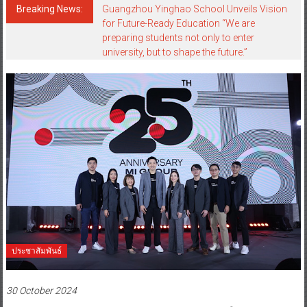
Breaking News:
Guangzhou Yinghao School Unveils Vision
for Future-Ready Education “We are
preparing students not only to enter
university, but to shape the future.”
ประชาสัมพันธ์
30 October 2024