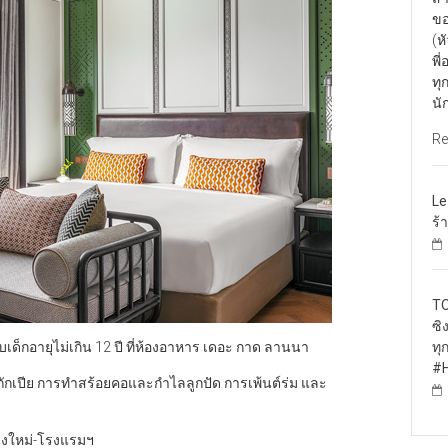
ขอ
(ห
พี
ทุ
นั
Re
Le
ร้
TO
ซิ
ับเด็กอายุไม่เกิน 12 ปี ที่ห้องอาหาร เดอะ กาด ลานนา
ทุ
#H
ารถักเปีย การทำสร้อยคอและกำไลลูกปัด การเพ้นต์ร่ม และ
ยงใหม่-โรงแรมฯ