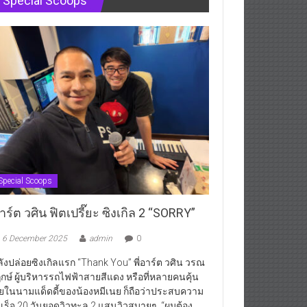
Special Scoops
Special Scoops
ร์ต วศิน ฟิตเปรี๊ยะ ซิงเกิล 2 “SORRY”
6 December 2025
admin
0
ังปล่อยซิงเกิลแรก “Thank You” พี่อาร์ต วศิน วรณ
กษ์ ผู้บริหารรถไฟฟ้าสายสีแดง หรือที่หลายคนคุ้น
ยในนามแด็ดดี้ของน้องหมีเนย ก็ถือว่าประสบความ
เร็จ 20 วันยอดวิวทะลุ 2 แสนวิวสบายๆ “ผมต้อง