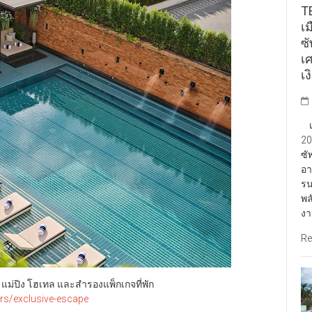
TE
เ
ซ
เ
เง
เป
20
ซั
อา
รน
พล
งา
Re
ม่ แม่ปิง โฮเทล และสำรองแพ็กเกจที่พัก
ers/exclusive-escape