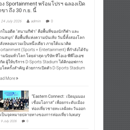
อง Sportainment พร้อมโปรฯ ฉลองเปิด
ขา ถึง 30 ก.ย. นี้
24 July 2026
admin
0
กในอดีต “สนามกีฬา” คือพื้นที่ของนักกีฬา และ
วนสนุก” คือพื้นที่แห่งความบันเทิง วันนี้ทั้งสองโลก
ลังหลอมรวมเป็นหนึ่งเดียว ภายใต้แนวคิด
ortainment (Sports + Entertainment) ที่กำลังได้รับ
ามนิยมทั่วโลก โดยล่าสุด บริษัท ทีโอเอ-พีพีไอเอช
กัด ผู้ให้บริการ D-Sports Stadium ได้คิกออฟการ
ิบโตครั้งสำคัญ ด้วยการเปิดตัว D-Sports Stadium
ad More
“Eastern Connect : เปิดมุมมอง
เชื่อมโอกาส” เพื่อยกระดับเมือง
ท่องเที่ยวชายทะเลฝั่งตะวันออก
้เป็นจุดหมายปลายทางของการท่องเที่ยว luxury
9 July 2026
0