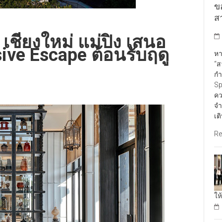
ข
สา
เชียงใหม่ แม่ปิง เสนอ
sive Escape ต้อนรับฤดู
หา
“ส
กำ
Sp
คว
จำ
เต
Re
ให