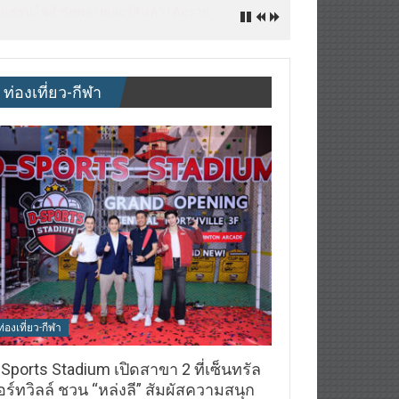
nly to enter university, but to shape
ท่องเที่ยว-กีฬา
ท่องเที่ยว-กีฬา
Sports Stadium เปิดสาขา 2 ที่เซ็นทรัล
ร์ทวิลล์ ชวน “หล่งลี” สัมผัสความสนุก