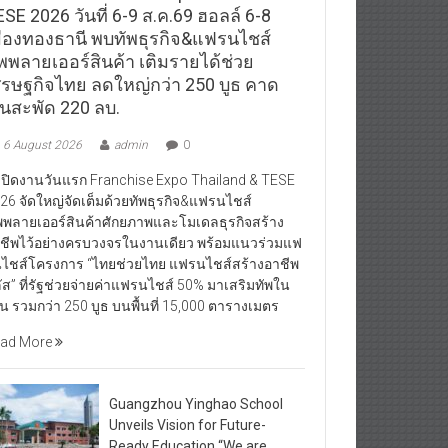
SE 2026 วันที่ 6-9 ส.ค.69 ฮอลล์ 6-8
มืองทองธานี พบทัพธุรกิจ&แฟรนไชส์
ัพพลายเออร์สินค้า เติมรายได้ช่วย
ศรษฐกิจไทย ลดใหญ่กว่า 250 บูธ คาด
ินสะพัด 220 ลบ.
6 August 2026
admin
0
ิดงานวันแรก Franchise Expo Thailand & TESE
26 จัดใหญ่จัดเต็มด้วยทัพธุรกิจ&แฟรนไชส์
พพลายเออร์สินค้าศักยภาพและโมเดลธุรกิจสร้าง
ชีพไว้อย่างครบวงจรในงานเดียว พร้อมแนวร่วมแฟ
ไชส์โครงการ “ไทยช่วยไทย แฟรนไชส์สร้างอาชีพ
ัส” ที่รัฐช่วยจ่ายค่าแฟรนไชส์ 50% มาเสริมทัพใน
น รวมกว่า 250 บูธ บนพื้นที่ 15,000 ตารางเมตร
ad More
Guangzhou Yinghao School
Unveils Vision for Future-
Ready Education “We are