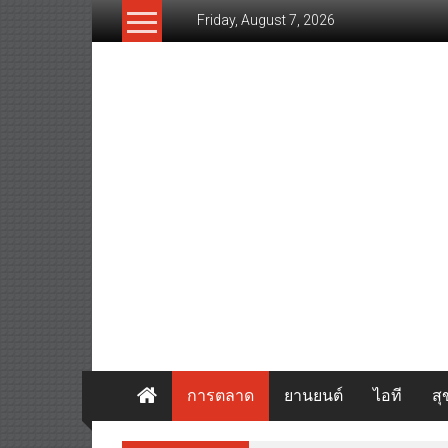
Skip
Friday, August 7, 2026
to
content
www.thaibizvision.com
เว็บ
ธุรกิจ
ของ
คน
ไทย
การตลาด
ยานยนต์
ไอที
ส