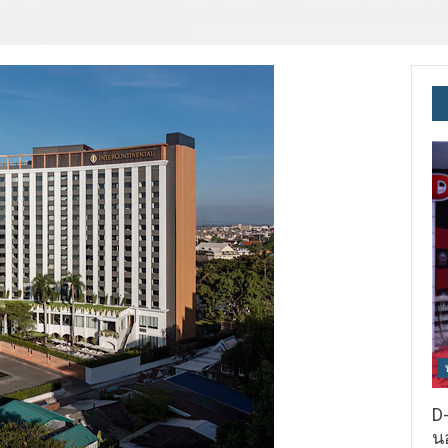
ils Vision for Future-Ready Education “We are preparing students not o
D-
นอ