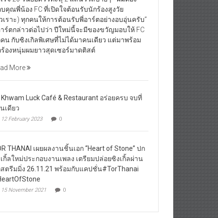
บคุณพี่น้อง FC ที่เปิดใจต้อนรับนักร้องสูงวัย
ัวเราะ) ทุกคนให้การต้อนรับพี่อาร์ตอย่างอบอุ่นครับ”
่อาร์ตกล่าวต่อไปว่า ปีใหม่นี้จะมีของขวัญมอบให้ FC
กคน กับซิงเกิลพิเศษที่ไม่ได้มาคนเดียว แต่มาพร้อม
กร้องหนุ่มผมยาวสุดเซอร์มาดติสต์
ad More
 Khwam Luck Café & Restaurant อร่อยครบ จบที่
านเดียว
12 February 2023
0
R THANAI เผยผลงานชิ้นเอก “Heart of Stone” ปก
งเกิ้ลใหม่ประกอบงานเพลง เตรียมปล่อยซิงเกิ้ลผ่าน
กสตรีมมิ่ง 26.11.21 พร้อมกับแคปชั่น#TorThanai
eartOfStone
15 November 2021
0