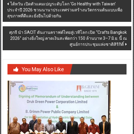
Post
ไต้หวัน เปิดตัวแคมเปญระดับโลก ‘Go Healthy with Taiwan’
ประจำปี 2026 ชวนนานาประเทศร่วมสร้างนวัตกรรมต้นแบบเพื่อ
navigation
สุขภาพที่ดีและยั่งยืนไปด้วยกัน
ศุภจี นำ SACIT ดันงานคราฟต์ไทยสู่เวทีโลก เปิด “Crafts Bangkok
2026” อย่างยิ่งใหญ่ คาดเงินสะพัดกว่า 150 ล้านบาท 3–7 มิ.ย. นี้ ณ
ศูนย์การประชุมแห่งชาติสิริกิติ์
You May Also Like