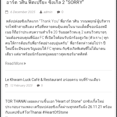
อาร์ต วศิน ฟิตเปรี๊ยะ ซิงเกิล 2 “SORRY”
6 December 2025
admin
0
หลังปล่อยซิงเกิลแรก “Thank You” พี่อาร์ต วศิน วรณพฤกษ์ ผู้บริหาร
รถไฟฟ้าสายสีแดง หรือที่หลายคนคุ้นเคยในนามแด็ดดี้ของน้องหมี
เนย ก็ถือว่าประสบความสำเร็จ 20 วันยอดวิวทะลุ 2 แสนวิวสบายๆ
“ผมต้องขอบคุณพี่น้อง FC ที่เปิดใจต้อนรับนักร้องสูงวัย (หัวเราะ) ทุก
คนให้การต้อนรับพี่อาร์ตอย่างอบอุ่นครับ” พี่อาร์ตกล่าวต่อไปว่า ปี
ใหม่นี้จะมีของขวัญมอบให้ FC ทุกคน กับซิงเกิลพิเศษที่ไม่ได้มาคน
เดียว แต่มาพร้อมนักร้องหนุ่มผมยาวสุดเซอร์มาดติสต์
Read More
Le Khwam Luck Café & Restaurant อร่อยครบ จบที่ร้านเดียว
12 February 2023
0
TOR THANAI เผยผลงานชิ้นเอก “Heart of Stone” ปกซิงเกิ้ลใหม่
ประกอบงานเพลง เตรียมปล่อยซิงเกิ้ลผ่านทุกสตรีมมิ่ง 26.11.21 พร้อม
กับแคปชั่น#TorThanai #HeartOfStone