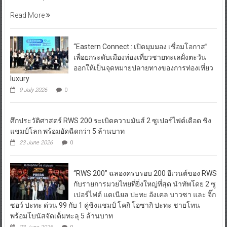
Read More
“Eastern Connect : เปิดมุมมอง เชื่อมโอกาส”
เพื่อยกระดับเมืองท่องเที่ยวชายทะเลฝั่งตะวัน
ออกให้เป็นจุดหมายปลายทางของการท่องเที่ยว
luxury
9 July 2026
0
ศึกประวัติศาสตร์ RWS 200 ระเบิดความมันส์ 2 ซูเปอร์ไฟต์เดือด ชิง
แชมป์โลก พร้อมอัดฉีดกว่า 5 ล้านบาท
23 June 2026
0
“RWS 200” ฉลองครบรอบ 200 อีเวนต์ของ RWS
กับรายการมวยไทยที่ยิ่งใหญ่ที่สุด นำทัพโดย 2 ซู
เปอร์ไฟต์ แดเนียล ปะทะ อังเคล บาวซา และ จิ๊ก
ซอว์ ปะทะ ด่วน 99 กับ 1 คู่ชิงแชมป์ โคกิ โอซากิ ปะทะ ชายโทน
พร้อมโบนัสจัดเต็มทะลุ 5 ล้านบาท