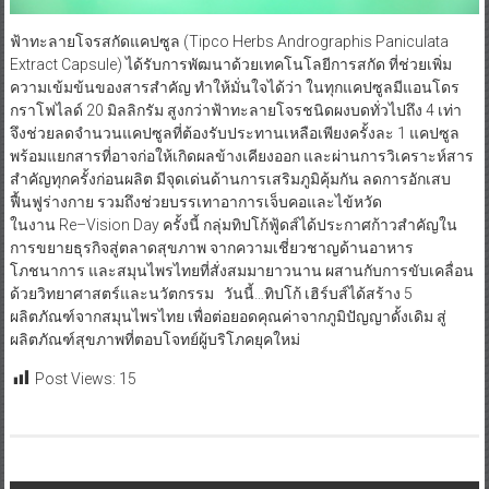
ฟ้าทะลายโจรสกัดแคปซูล (Tipco Herbs Andrographis Paniculata
Extract Capsule) ได้รับการพัฒนาด้วยเทคโนโลยีการสกัด ที่ช่วยเพิ่ม
ความเข้มข้นของสารสำคัญ ทำให้มั่นใจได้ว่า ในทุกแคปซูลมีแอนโดร
กราโฟไลด์ 20 มิลลิกรัม สูงกว่าฟ้าทะลายโจรชนิดผงบดทั่วไปถึง 4 เท่า
จึงช่วยลดจำนวนแคปซูลที่ต้องรับประทานเหลือเพียงครั้งละ 1 แคปซูล
พร้อมแยกสารที่อาจก่อให้เกิดผลข้างเคียงออก และผ่านการวิเคราะห์สาร
สำคัญทุกครั้งก่อนผลิต มีจุดเด่นด้านการเสริมภูมิคุ้มกัน ลดการอักเสบ
ฟื้นฟูร่างกาย รวมถึงช่วยบรรเทาอาการเจ็บคอและไข้หวัด
ในงาน Re–Vision Day ครั้งนี้ กลุ่มทิปโก้ฟู้ดส์ได้ประกาศก้าวสำคัญใน
การขยายธุรกิจสู่ตลาดสุขภาพ จากความเชี่ยวชาญด้านอาหาร
โภชนาการ และสมุนไพรไทยที่สั่งสมมายาวนาน ผสานกับการขับเคลื่อน
ด้วยวิทยาศาสตร์และนวัตกรรม วันนี้…ทิปโก้ เฮิร์บส์ได้สร้าง 5
ผลิตภัณฑ์จากสมุนไพรไทย เพื่อต่อยอดคุณค่าจากภูมิปัญญาดั้งเดิม สู่
ผลิตภัณฑ์สุขภาพที่ตอบโจทย์ผู้บริโภคยุคใหม่
Post Views:
15