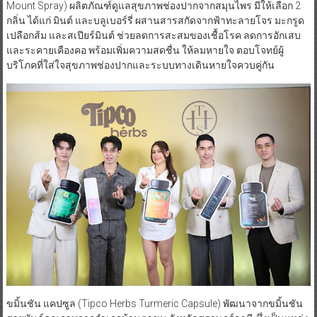
Mount Spray) ผลิตภัณฑ์ดูแลสุขภาพช่องปากจากสมุนไพร มีให้เลือก 2
กลิ่น ได้แก่ มินต์ และบลูเบอร์รี่ ผสานสารสกัดจากฟ้าทะลายโจร มะกรูด
เปลือกส้ม และสเปียร์มินต์ ช่วยลดการสะสมของเชื้อโรค ลดการอักเสบ
และระคายเคืองคอ พร้อมเพิ่มความสดชื่น ให้ลมหายใจ ตอบโจทย์ผู้
บริโภคที่ใส่ใจสุขภาพช่องปากและระบบทางเดินหายใจควบคู่กัน
ขมิ้นชัน แคปซูล (Tipco Herbs Turmeric Capsule) พัฒนาจากขมิ้นชัน