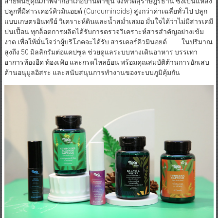
สายพันธุ์คุณภาพจากอำเภอบ้านตาขุน จังหวัดสุราษฎร์ธานี ซึ่งเป็นแหล่ง
ปลูกที่มีสารเคอร์คิวมินอยด์ (Curcuminoids) สูงกว่าค่าเฉลี่ยทั่วไป ปลูก
แบบเกษตรอินทรีย์ วิเคราะห์ดินและน้ำสม่ำเสมอ มั่นใจได้ว่าไม่มีสารเคมี
ปนเปื้อน ทุกล็อตการผลิตได้รับการตรวจวิเคราะห์สารสำคัญอย่างเข้ม
งวด เพื่อให้มั่นใจว่าผู้บริโภคจะได้รับ สารเคอร์คิวมินอยด์ ในปริมาณ
สูงถึง 50 มิลลิกรัมต่อแคปซูล ช่วยดูแลระบบทางเดินอาหาร บรรเทา
อาการท้องอืด ท้องเฟ้อ และกรดไหลย้อน พร้อมคุณสมบัติต้านการอักเสบ
ต้านอนุมูลอิสระ และสนับสนุนการทำงานของระบบภูมิคุ้มกัน