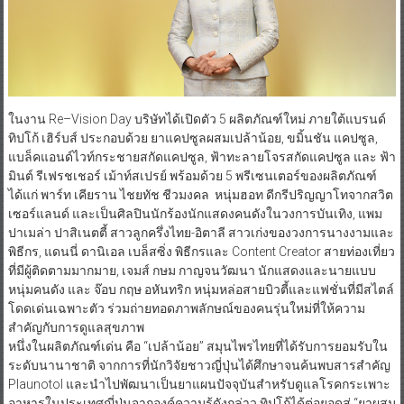
ในงาน Re–Vision Day บริษัทได้เปิดตัว 5 ผลิตภัณฑ์ใหม่ ภายใต้แบรนด์
ทิปโก้ เฮิร์บส์ ประกอบด้วย ยาแคปซูลผสมเปล้าน้อย, ขมิ้นชัน แคปซูล,
แบล็คแอนด์ไวท์กระชายสกัดแคปซูล, ฟ้าทะลายโจรสกัดแคปซูล และ ฟ้า
มินต์ รีเฟรชเชอร์ เม้าท์สเปรย์ พร้อมด้วย 5 พรีเซนเตอร์ของผลิตภัณฑ์
ได้แก่ พาร์ท เคียราน ไชยทัช ชีวมงคล หนุ่มฮอท ดีกรีปริญญาโทจากสวิต
เซอร์แลนด์ และเป็นศิลปินนักร้องนักแสดงคนดังในวงการบันเทิง, แพม
ปาเมล่า ปาสิเนตตี้ สาวลูกครึ่งไทย-อิตาลี สาวเก่งของวงการนางงามและ
พิธีกร, แดนนี่ ดานิเอล เบล็สซิ่ง พิธีกรและ Content Creator สายท่องเที่ยว
ที่มีผู้ติดตามมากมาย, เจมส์ กษม กาญจนวัฒนา นักแสดงและนายแบบ
หนุ่มคนดัง และ จ๊อบ กฤษ อหันทริก หนุ่มหล่อสายบิวตี้และแฟชั่นที่มีสไตล์
โดดเด่นเฉพาะตัว ร่วมถ่ายทอดภาพลักษณ์ของคนรุ่นใหม่ที่ให้ความ
สำคัญกับการดูแลสุขภาพ
หนึ่งในผลิตภัณฑ์เด่น คือ “เปล้าน้อย” สมุนไพรไทยที่ได้รับการยอมรับใน
ระดับนานาชาติ จากการที่นักวิจัยชาวญี่ปุ่นได้ศึกษาจนค้นพบสารสำคัญ
Plaunotol และนำไปพัฒนาเป็นยาแผนปัจจุบันสำหรับดูแลโรคกระเพาะ
อาหารในประเทศญี่ปุ่นจากองค์ความรู้ดังกล่าว ทิปโก้ได้ต่อยอดสู่ “ยาผสม