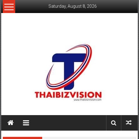
Skip
Saturday, August 8, 2026
to
content
www.thaibizvision.com
เว็บ
ธุรกิจ
ของ
คน
ไทย