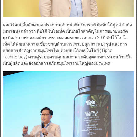
คุณวิวัฒน์ ลิ้มศักดากุล ประธานเจ้าหน้าที่บริหาร บริษัททิปโก้ฟู้ดส์ จำกัด
(มหาชน) กล่าวว่า ทิปโก้ ไบโอเท็ค เป็นกลไกสำคัญในการขยายพอร์ต
ธุรกิจสุขภาพขององค์กร เพราะตลอดระยะเวลากว่า 20 ปี ทิปโก้ ไบโอ
เท็ค ได้พัฒนาความเชี่ยวชาญด้านการเพาะปลูก การแปรรูป และการ
สกัดสารสำคัญจากสมุนไพรไทยด้วยทิปโก้เทคโนโลยี (Tipco
Technology) ควบคู่ระบบควบคุมคุณภาพ ระดับอุตสาหกรรม จนก้าวขึ้น
เป็นผู้ผลิตและส่งออกสารสกัดสมุนไพรรายใหญ่ของประเทศ