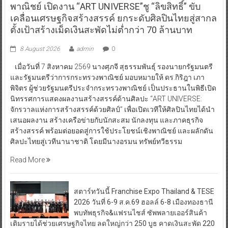
พาณิชย์ เปิดงาน “ART UNIVERSE”ชู “ลิขสิทธิ์” ขับ
เคลื่อนเศรษฐกิจสร้างสรรค์ ยกระดับศิลปินไทยสู่สากล
ตั้งเป้าสร้างเม็ดเงินสะพัดไม่ต่ำกว่า 70 ล้านบาท
8 August 2026
admin
0
เมื่อวันที่ 7 สิงหาคม 2569 นางศุภจี สุธรรมพันธุ์ รองนายกรัฐมนตรี
และรัฐมนตรีว่าการกระทรวงพาณิชย์ มอบหมายให้ ดร.กิริฎา เภา
พิจิตร ผู้ช่วยรัฐมนตรีประจำกระทรวงพาณิชย์ เป็นประธานในพิธีเปิด
นิทรรศการแสดงผลงานสร้างสรรค์ด้านศิลปะ “ART UNIVERSE:
จักรวาลแห่งการสร้างสรรค์ด้วยศิลป์” เพื่อเปิดเวทีให้ศิลปินไทยได้นำ
เสนอผลงาน สร้างเครือข่ายกับนักสะสม นักลงทุน และภาคธุรกิจ
สร้างสรรค์ พร้อมต่อยอดสู่การใช้ประโยชน์เชิงพาณิชย์ และผลักดัน
ศิลปะไทยสู่เวทีนานาชาติ โดยมีนางอรมน ทรัพย์ทวีธรรม
Read More
สตาร์ทวันนี้ Franchise Expo Thailand & TESE
2026 วันที่ 6-9 ส.ค.69 ฮอลล์ 6-8 เมืองทองธานี
พบทัพธุรกิจ&แฟรนไชส์ ซัพพลายเออร์สินค้า
เติมรายได้ช่วยเศรษฐกิจไทย ลดใหญ่กว่า 250 บูธ คาดเงินสะพัด 220