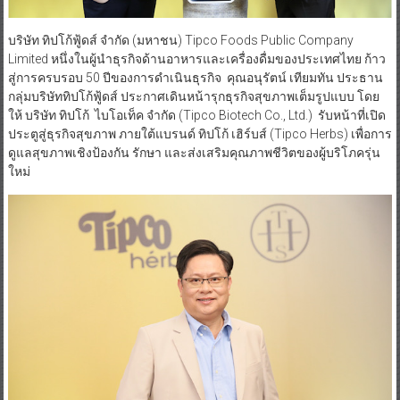
บริษัท ทิปโก้ฟู้ดส์ จำกัด (มหาชน) Tipco Foods Public Company
Limited หนึ่งในผู้นำธุรกิจด้านอาหารและเครื่องดื่มของประเทศไทย ก้าว
สู่การครบรอบ 50 ปีของการดำเนินธุรกิจ คุณอนุรัตน์ เทียมทัน ประธาน
กลุ่มบริษัททิปโก้ฟู้ดส์ ประกาศเดินหน้ารุกธุรกิจสุขภาพเต็มรูปแบบ โดย
ให้ บริษัท ทิปโก้ ไบโอเท็ค จำกัด (Tipco Biotech Co., Ltd.) รับหน้าที่เปิด
ประตูสู่ธุรกิจสุขภาพ ภายใต้แบรนด์ ทิปโก้ เฮิร์บส์ (Tipco Herbs) เพื่อการ
ดูแลสุขภาพเชิงป้องกัน รักษา และส่งเสริมคุณภาพชีวิตของผู้บริโภครุ่น
ใหม่