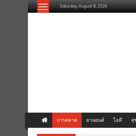
Skip
Saturday, August 8, 2026
to
content
www.thaibizvision.com
เว็บ
ธุรกิจ
ของ
คน
ไทย
การตลาด
ยานยนต์
ไอที
ส