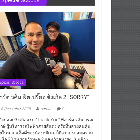
Special Scoops
Special Scoops
ร์ต วศิน ฟิตเปรี๊ยะ ซิงเกิล 2 “SORRY”
6 December 2025
admin
0
ังปล่อยซิงเกิลแรก “Thank You” พี่อาร์ต วศิน วรณ
กษ์ ผู้บริหารรถไฟฟ้าสายสีแดง หรือที่หลายคนคุ้น
ยในนามแด็ดดี้ของน้องหมีเนย ก็ถือว่าประสบความ
เร็จ 20 วันยอดวิวทะลุ 2 แสนวิวสบายๆ “ผมต้อง