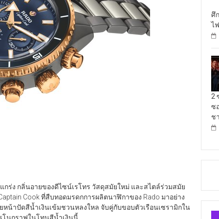
ศึ
ไฟ
2 
ซอ
ชา
่ง กลิ่นอายของดีไซน์เรโทร วัสดุสมัยใหม่ และสไตล์ร่วมสมัย
น Captain Cook ที่สืบทอดมรดกการผลิตนาฬิกาของ Rado มาอย่าง
วยหน้าปัดสีน้ำเงินเข้มชวนหลงใหล จับคู่กับขอบตัวเรือนเซรามิกใน
ครโนกราฟในโทนสีน้ำเงินนี้