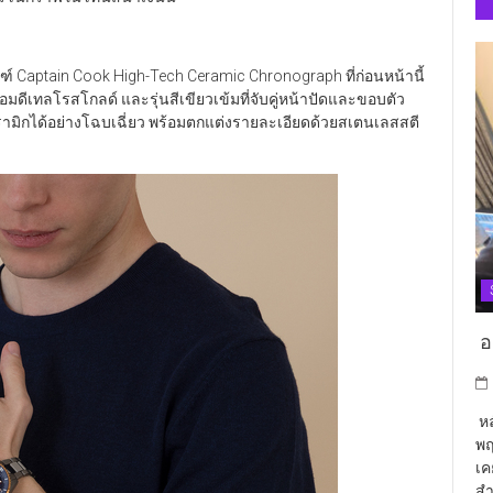
ภัณฑ์ Captain Cook High-Tech Ceramic Chronograph ที่ก่อนหน้านี้
ีดำพร้อมดีเทลโรสโกลด์ และรุ่นสีเขียวเข้มที่จับคู่หน้าปัดและขอบตัว
มิกได้อย่างโฉบเฉี่ยว พร้อมตกแต่งรายละเอียดด้วยสเตนเลสสตี
อา
หล
พฤ
เค
สำ