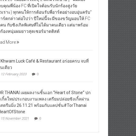
บคุณพี่น้อง FC ที่เปิดใจต้อนรับนักร้องสูงวัย
ัวเราะ) ทุกคนให้การต้อนรับพี่อาร์ตอย่างอบอุ่นครับ”
่อาร์ตกล่าวต่อไปว่า ปีใหม่นี้จะมีของขวัญมอบให้ FC
กคน กับซิงเกิลพิเศษที่ไม่ได้มาคนเดียว แต่มาพร้อม
กร้องหนุ่มผมยาวสุดเซอร์มาดติสต์
ad More
 Khwam Luck Café & Restaurant อร่อยครบ จบที่
านเดียว
12 February 2023
0
R THANAI เผยผลงานชิ้นเอก “Heart of Stone” ปก
งเกิ้ลใหม่ประกอบงานเพลง เตรียมปล่อยซิงเกิ้ลผ่าน
กสตรีมมิ่ง 26.11.21 พร้อมกับแคปชั่น#TorThanai
eartOfStone
15 November 2021
0