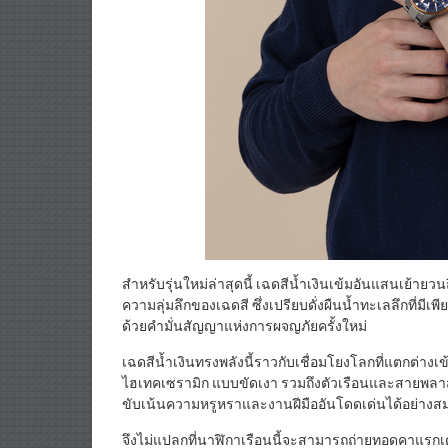
สำหรับรุ่นใหม่ล่าสุดนี้ เฉดสีน้ำเงินเข้มอันแสนเย้ายวนถ
ความลุ่มลึกของเฉดสี ซึ่งเปรียบดั่งผืนน้ำทะเลลึกที่มีเพีย
ด้วยคำมั่นสัญญาแห่งการผจญภัยครั้งใหม่
เฉดสีน้ำเงินทรงพลังนี้ราวกับเชื่อมโยงโลกที่แตกต่างเข
ไฮเทคเซรามิก แบบขัดเงา รวมถึงตัวเรือนและสายพลาสม
ขับเน้นความหรูหราและงานฝีมืออันโดดเด่นได้อย่างส
จึงไม่แปลกที่นาฬิกาเรือนนี้จะสามารถถ่ายทอดคาแรกเต