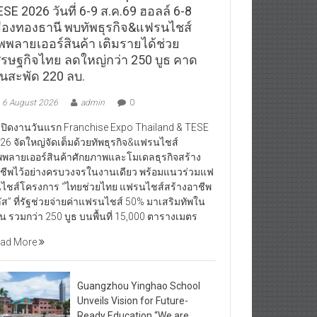
SE 2026 วันที่ 6-9 ส.ค.69 ฮอลล์ 6-8
มืองทองธานี พบทัพธุรกิจ&แฟรนไชส์
ัพพลายเออร์สินค้า เติมรายได้ช่วย
ศรษฐกิจไทย ลดใหญ่กว่า 250 บูธ คาด
ินสะพัด 220 ลบ.
6 August 2026
admin
0
ิดงานวันแรก Franchise Expo Thailand & TESE
26 จัดใหญ่จัดเต็มด้วยทัพธุรกิจ&แฟรนไชส์
พพลายเออร์สินค้าศักยภาพและโมเดลธุรกิจสร้าง
ชีพไว้อย่างครบวงจรในงานเดียว พร้อมแนวร่วมแฟ
ไชส์โครงการ “ไทยช่วยไทย แฟรนไชส์สร้างอาชีพ
ัส” ที่รัฐช่วยจ่ายค่าแฟรนไชส์ 50% มาเสริมทัพใน
น รวมกว่า 250 บูธ บนพื้นที่ 15,000 ตารางเมตร
ad More
Guangzhou Yinghao School
Unveils Vision for Future-
Ready Education “We are