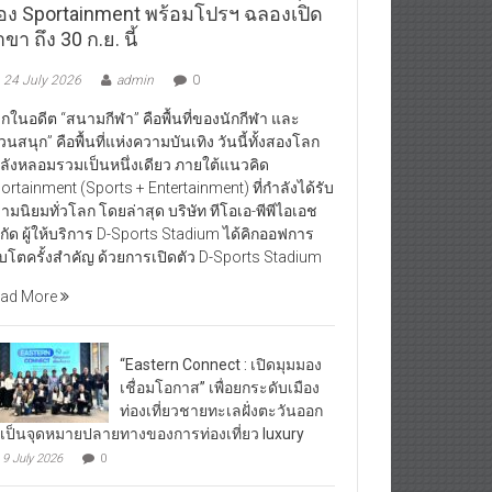
อง Sportainment พร้อมโปรฯ ฉลองเปิด
ขา ถึง 30 ก.ย. นี้
24 July 2026
admin
0
กในอดีต “สนามกีฬา” คือพื้นที่ของนักกีฬา และ
วนสนุก” คือพื้นที่แห่งความบันเทิง วันนี้ทั้งสองโลก
ลังหลอมรวมเป็นหนึ่งเดียว ภายใต้แนวคิด
ortainment (Sports + Entertainment) ที่กำลังได้รับ
ามนิยมทั่วโลก โดยล่าสุด บริษัท ทีโอเอ-พีพีไอเอช
กัด ผู้ให้บริการ D-Sports Stadium ได้คิกออฟการ
ิบโตครั้งสำคัญ ด้วยการเปิดตัว D-Sports Stadium
ad More
“Eastern Connect : เปิดมุมมอง
เชื่อมโอกาส” เพื่อยกระดับเมือง
ท่องเที่ยวชายทะเลฝั่งตะวันออก
้เป็นจุดหมายปลายทางของการท่องเที่ยว luxury
9 July 2026
0