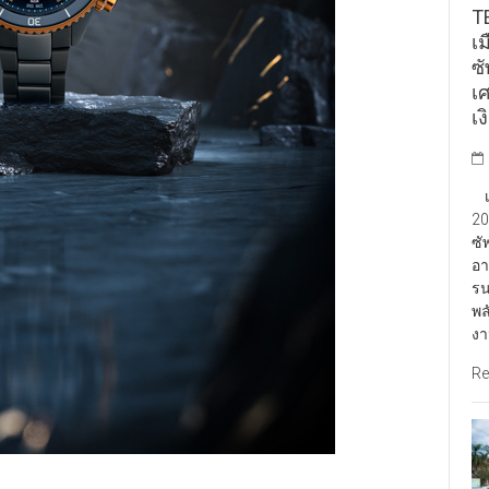
TE
เ
ซ
เ
เง
เป
20
ซั
อา
รน
พล
งา
Re