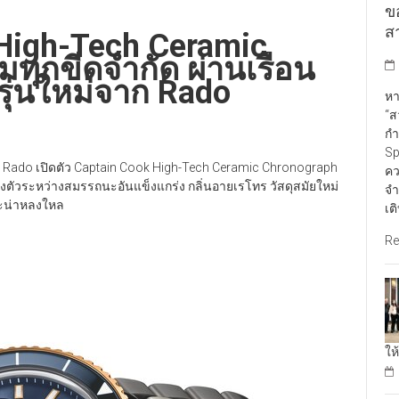
ข
สา
High-Tech Ceramic
มทุกขีดจำกัด ผ่านเรือน
รุ่นใหม่จาก Rado
หา
“ส
กำ
Sp
Rado เปิดตัว Captain Cook High-Tech Ceramic Chronograph
คว
ลงตัวระหว่างสมรรถนะอันแข็งแกร่ง กลิ่นอายเรโทร วัสดุสมัยใหม่
จำ
ละน่าหลงใหล
เต
Re
ให