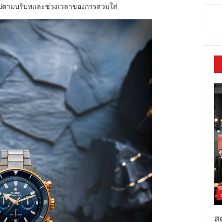
นไปตามบริบทและช่วงเวลาของการสวมใส่
สต