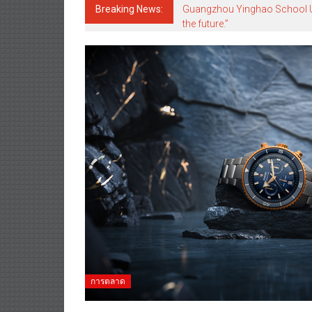
Breaking News:
Guangzhou Yinghao School Unve
the future.”
การตลาด