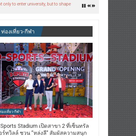
nly to enter university, but to shape
ท่องเที่ยว-กีฬา
ท่องเที่ยว-กีฬา
Sports Stadium เปิดสาขา 2 ที่เซ็นทรัล
ร์ทวิลล์ ชวน “หล่งลี” สัมผัสความสนุก