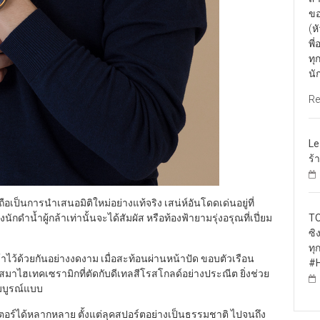
ขอ
(ห
พี
ทุ
นั
Re
Le
ร้
ือเป็นการนำเสนอมิติใหม่อย่างแท้จริง เสน่ห์อันโดดเด่นอยู่ที่
งนักดำน้ำผู้กล้าเท่านั้นจะได้สัมผัส หรือท้องฟ้ายามรุ่งอรุณที่เปี่ยม
TO
ซิ
ทุ
้าไว้ด้วยกันอย่างงดงาม เมื่อสะท้อนผ่านหน้าปัด ขอบตัวเรือน
#H
าไฮเทคเซรามิกที่ตัดกับดีเทลสีโรสโกลด์อย่างประณีต ยิ่งช่วย
มบูรณ์แบบ
อร์ได้หลากหลาย ตั้งแต่ลุคสปอร์ตอย่างเป็นธรรมชาติ ไปจนถึง