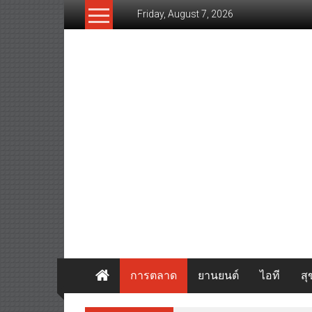
Skip
Friday, August 7, 2026
to
content
www.thaibizvision.com
เว็บ
ธุรกิจ
ของ
คน
ไทย
การตลาด
ยานยนต์
ไอที
ส