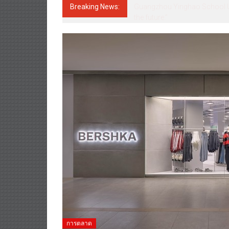
Breaking News:
Guangzhou Yinghao School Unve
the future.”
การตลาด