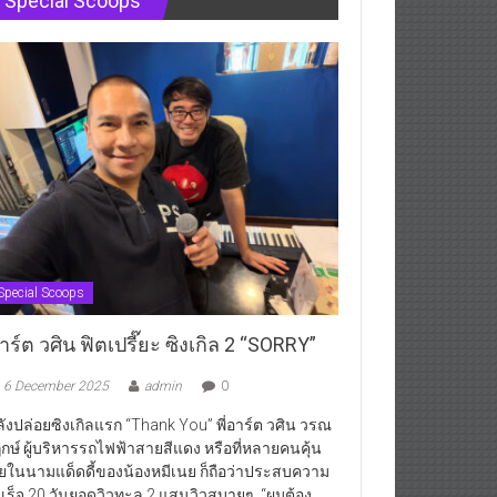
Special Scoops
Special Scoops
ร์ต วศิน ฟิตเปรี๊ยะ ซิงเกิล 2 “SORRY”
6 December 2025
admin
0
ังปล่อยซิงเกิลแรก “Thank You” พี่อาร์ต วศิน วรณ
กษ์ ผู้บริหารรถไฟฟ้าสายสีแดง หรือที่หลายคนคุ้น
ยในนามแด็ดดี้ของน้องหมีเนย ก็ถือว่าประสบความ
เร็จ 20 วันยอดวิวทะลุ 2 แสนวิวสบายๆ “ผมต้อง