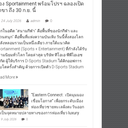
อง Sportainment พร้อมโปรฯ ฉลองเปิด
ขา ถึง 30 ก.ย. นี้
24 July 2026
admin
0
กในอดีต “สนามกีฬา” คือพื้นที่ของนักกีฬา และ
วนสนุก” คือพื้นที่แห่งความบันเทิง วันนี้ทั้งสองโลก
ลังหลอมรวมเป็นหนึ่งเดียว ภายใต้แนวคิด
ortainment (Sports + Entertainment) ที่กำลังได้รับ
ามนิยมทั่วโลก โดยล่าสุด บริษัท ทีโอเอ-พีพีไอเอช
กัด ผู้ให้บริการ D-Sports Stadium ได้คิกออฟการ
ิบโตครั้งสำคัญ ด้วยการเปิดตัว D-Sports Stadium
ad More
“Eastern Connect : เปิดมุมมอง
เชื่อมโอกาส” เพื่อยกระดับเมือง
ท่องเที่ยวชายทะเลฝั่งตะวันออก
้เป็นจุดหมายปลายทางของการท่องเที่ยว luxury
9 July 2026
0