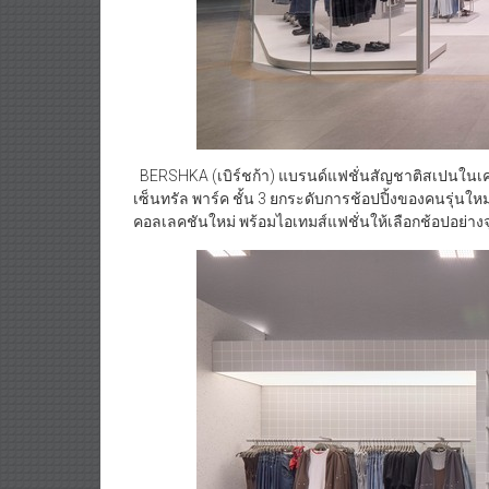
BERSHKA (เบิร์ชก้า) แบรนด์แฟชั่นสัญชาติสเปนในเค
เซ็นทรัล พาร์ค ชั้น 3 ยกระดับการช้อปปิ้งของคนรุ่นใหม่ใ
คอลเลคชันใหม่ พร้อมไอเทมส์แฟชั่นให้เลือกช้อปอย่างจ