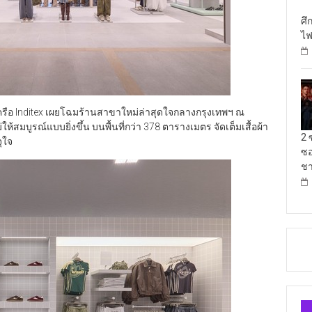
ศึ
ไฟ
รือ Inditex เผยโฉมร้านสาขาใหม่ล่าสุดใจกลางกรุงเทพฯ ณ
ห้สมบูรณ์แบบยิ่งขึ้น บนพื้นที่กว่า 378 ตารางเมตร จัดเต็มเสื้อผ้า
2 
ุใจ
ซอ
ชา