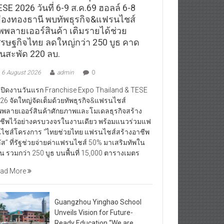
SE 2026 วันที่ 6-9 ส.ค.69 ฮอลล์ 6-8
มืองทองธานี พบทัพธุรกิจ&แฟรนไชส์
ัพพลายเออร์สินค้า เติมรายได้ช่วย
ศรษฐกิจไทย ลดใหญ่กว่า 250 บูธ คาด
ินสะพัด 220 ลบ.
6 August 2026
admin
0
ิดงานวันแรก Franchise Expo Thailand & TESE
26 จัดใหญ่จัดเต็มด้วยทัพธุรกิจ&แฟรนไชส์
พพลายเออร์สินค้าศักยภาพและโมเดลธุรกิจสร้าง
ชีพไว้อย่างครบวงจรในงานเดียว พร้อมแนวร่วมแฟ
ไชส์โครงการ “ไทยช่วยไทย แฟรนไชส์สร้างอาชีพ
ัส” ที่รัฐช่วยจ่ายค่าแฟรนไชส์ 50% มาเสริมทัพใน
น รวมกว่า 250 บูธ บนพื้นที่ 15,000 ตารางเมตร
ad More
Guangzhou Yinghao School
Unveils Vision for Future-
Ready Education “We are