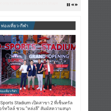
nly to enter university, but to shape
ท่องเที่ยว-กีฬา
ท่องเที่ยว-กีฬา
Sports Stadium เปิดสาขา 2 ที่เซ็นทรัล
ร์ทวิลล์ ชวน “หล่งลี” สัมผัสความสนุก