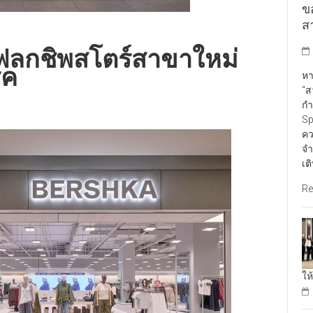
ข
สา
ลกชิพสโตร์สาขาใหม่
์ค
หา
“ส
กำ
Sp
คว
จำ
เต
Re
ให