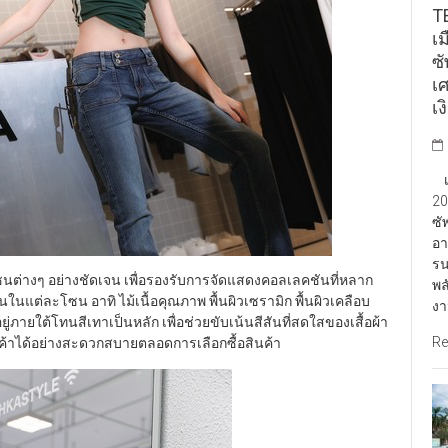
TE
เ
ซ
เ
เง
เป
20
ซั
อา
รน
ซนต่างๆ อย่างชัดเจน เพื่อรองรับการจัดแสดงคอลเลคชันที่หลาก
พล
นในแต่ละโซน อาทิ ไม้เนื้อคุณภาพ พื้นผิวเซรามิก พื้นผิวเคลือบ
งา
อยู่ภายใต้โทนสีเทาเป็นหลัก เพื่อช่วยขับเน้นสีสันที่สดใสของเสื้อผ้า
Re
ินค้าได้อย่างสะดวกสบายตลอดการเลือกซื้อสินค้า