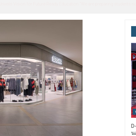
ils Vision for Future-Ready Education “We are preparing students not o
D-
นอ