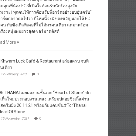
บคุณพี่น้อง FC ที่เปิดใจต้อนรับนักร้องสูงวัย
ัวเราะ) ทุกคนให้การต้อนรับพี่อาร์ตอย่างอบอุ่นครับ”
่อาร์ตกล่าวต่อไปว่า ปีใหม่นี้จะมีของขวัญมอบให้ FC
กคน กับซิงเกิลพิเศษที่ไม่ได้มาคนเดียว แต่มาพร้อม
กร้องหนุ่มผมยาวสุดเซอร์มาดติสต์
ad More
 Khwam Luck Café & Restaurant อร่อยครบ จบที่
านเดียว
12 February 2023
0
R THANAI เผยผลงานชิ้นเอก “Heart of Stone” ปก
งเกิ้ลใหม่ประกอบงานเพลง เตรียมปล่อยซิงเกิ้ลผ่าน
กสตรีมมิ่ง 26.11.21 พร้อมกับแคปชั่น#TorThanai
eartOfStone
15 November 2021
0