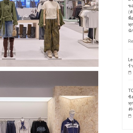
ขอ
(ห
พี
ทุ
นั
Re
Le
ร้
TO
ซิ
ทุ
#H