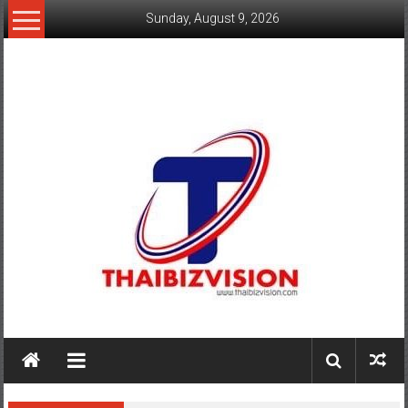
Skip
Sunday, August 9, 2026
to
content
www.thaibizvision.com
เว็บ
ธุรกิจ
ของ
คน
ไทย