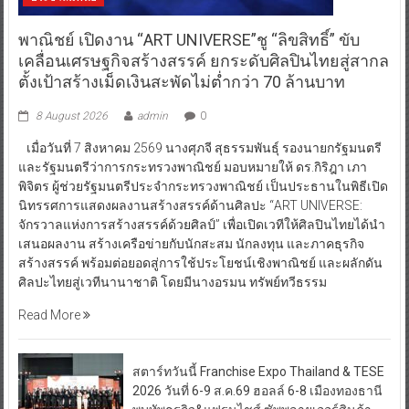
พาณิชย์ เปิดงาน “ART UNIVERSE”ชู “ลิขสิทธิ์” ขับ
เคลื่อนเศรษฐกิจสร้างสรรค์ ยกระดับศิลปินไทยสู่สากล
ตั้งเป้าสร้างเม็ดเงินสะพัดไม่ต่ำกว่า 70 ล้านบาท
8 August 2026
admin
0
เมื่อวันที่ 7 สิงหาคม 2569 นางศุภจี สุธรรมพันธุ์ รองนายกรัฐมนตรี
และรัฐมนตรีว่าการกระทรวงพาณิชย์ มอบหมายให้ ดร.กิริฎา เภา
พิจิตร ผู้ช่วยรัฐมนตรีประจำกระทรวงพาณิชย์ เป็นประธานในพิธีเปิด
นิทรรศการแสดงผลงานสร้างสรรค์ด้านศิลปะ “ART UNIVERSE:
จักรวาลแห่งการสร้างสรรค์ด้วยศิลป์” เพื่อเปิดเวทีให้ศิลปินไทยได้นำ
เสนอผลงาน สร้างเครือข่ายกับนักสะสม นักลงทุน และภาคธุรกิจ
สร้างสรรค์ พร้อมต่อยอดสู่การใช้ประโยชน์เชิงพาณิชย์ และผลักดัน
ศิลปะไทยสู่เวทีนานาชาติ โดยมีนางอรมน ทรัพย์ทวีธรรม
Read More
สตาร์ทวันนี้ Franchise Expo Thailand & TESE
2026 วันที่ 6-9 ส.ค.69 ฮอลล์ 6-8 เมืองทองธานี