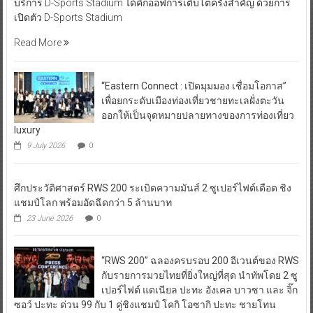
บริการ D-Sports Stadium ได้คิกออฟการเติบโตครั้งสำคัญ ด้วยการ
เปิดตัว D-Sports Stadium
Read More
“Eastern Connect : เปิดมุมมอง เชื่อมโอกาส”
เพื่อยกระดับเมืองท่องเที่ยวชายทะเลฝั่งตะวัน
ออกให้เป็นจุดหมายปลายทางของการท่องเที่ยว
luxury
9 July 2026
0
ศึกประวัติศาสตร์ RWS 200 ระเบิดความมันส์ 2 ซูเปอร์ไฟต์เดือด ชิง
แชมป์โลก พร้อมอัดฉีดกว่า 5 ล้านบาท
23 June 2026
0
“RWS 200” ฉลองครบรอบ 200 อีเวนต์ของ RWS
กับรายการมวยไทยที่ยิ่งใหญ่ที่สุด นำทัพโดย 2 ซู
เปอร์ไฟต์ แดเนียล ปะทะ อังเคล บาวซา และ จิ๊ก
ซอว์ ปะทะ ด่วน 99 กับ 1 คู่ชิงแชมป์ โคกิ โอซากิ ปะทะ ชายโทน