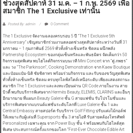
ช่วงสุดสัปดาห์ 31 ม.ค. – 1 ก.พ. 2569 เพื่อ
สมาชิก The 1 Exclusive เท่านั้น
Posted By: admin
0 Comment
The 1 Exclusive จัดงานฉลองครบรอบ 5 ปี “The 1 Exclusive 5th
Anniversary” เชิญสมาชิกร่วมงานตลอดช่วงสุดสัปดาห์ระหว่างวันที่ 31
มกราคม – 1 กุมภาพันธ์ 2569 ทั่วทั้งห้างเซ็นทรัล ชิดลม ผนึกพลัง
Partnership Ecosystem ของกลุ่มเซ็นทรัลและพันธมิตร จัดเต็มกว่า 50
กิจกรรมสุดพิเศษ พบไฮไลต์กิจกรรมบนเวที Mini Concert จาก “ตู่ ภพธร”
และ วง “The Parkinson”, Cooking Demonstration จาก Kaew Boutique
และป๋อมแป๋ม-นิติ ชัยชิตาทร พร้อมร่วมกิจกรรม และรับของขวัญสุดพิเศษ
ทั่วทั้งห้างเซ็นทรัล ชิดลม ครบทุกไลฟ์สไตล์เหนือระดับ เพียงแสดงสถานะ
สมาชิก The 1 Exclusive และลงทะเบียนผ่าน QR Code ภายในงาน สาย
บิวตี้ พบกับบริการพิเศษจาก Hermès Beauty, ELEMIS, CLARINS และอื่นๆ
อีกมากมาย ที่แผนก Beauty Galerie ชั้น G สายแฟชั่น รับโปรโมชั่นและ
บริการพิเศษจากแบรนด์แฟชั่นระดับโลกที่ Luxe Galerie ชั้น 1 และ
Central Embassy สายสปอร์ต รับบริการ Golf Fitting ปรับแต่งไม้กอล์ฟ
ให้เหมาะกับผู้เล่นที่ Supersports ชั้น 3 สายไอที รับสายคล้องโทรศัพท์
Personalized เฉพาะคุณ จาก Power Buy ชั้น 4 พร้อมพบกับไฮไลต์สุด
พิเศษ ประสบการณ์ครั้งแรกของโลก “First-Ever Chocolate Edible Art