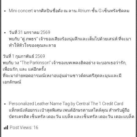
Mini concert จากศิลปินชื่อดัง ณ ลาน Atrium ชั้น G เซ็นทรัลชิดลม
วันที่ 31 มกราคม 2569
พบกับ “ตู่ ภพธร” เจ้าของเสียงร้องนุ่มลึกและเต็มไปด้วยเสน่ห์ ที่จะมา
ทำให้หัวใจของคุณละลาย
วันที่ 1 กุมภาพันธ์ 2569
พบกับ วง “The Parkinson” เจ้าของบทเพลงฮิตอย่าง จะบอกเธอว่ารัก,
เพื่อนรัก, และ แค่อีกครั้ง
ที่จะมาถ่ายทอดอารมณ์เหงาอบอุ่นผ่านซาวด์ดนตรีสุดละมุนและมี
เอกลักษณ์
Personalized Leather Name Tag by Central The 1 Credit Card
แท็กหนังห้อยกระเป๋าสุดพิเศษ เพนต์อักษรตามสไตล์คุณ สำหรับผู้ถือ
บัตรเครดิต เซ็นทรัล เดอะวัน แบล็ค และเซ็นทรัล เดอะวัน เดอะแบล็ค
Post Views:
16