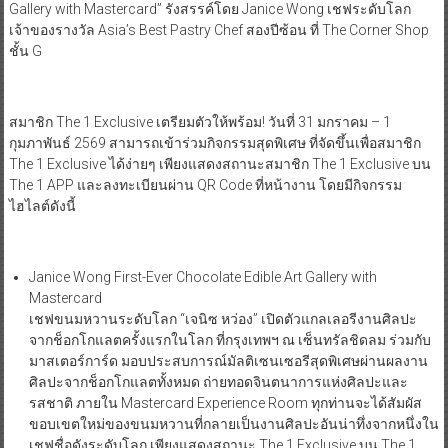
Gallery with Mastercard” รังสรรค์โดย Janice Wong เชฟระดับโลก
เจ้าของรางวัล Asia’s Best Pastry Chef สองปีซ้อน ที่ The Corner Shop
ชั้น G
สมาชิก The 1 Exclusive เตรียมตัวให้พร้อม! วันที่ 31 มกราคม – 1
กุมภาพันธ์ 2569 สามารถเข้าร่วมกิจกรรมสุดพิเศษ ที่จัดขึ้นเพื่อสมาชิก
The 1 Exclusive ได้ง่ายๆ เพียงแสดงสถานะสมาชิก The 1 Exclusive บน
The 1 APP และลงทะเบียนผ่าน QR Code ที่หน้างาน โดยมีกิจกรรม
ไฮไลต์ดังนี้
Janice Wong First-Ever Chocolate Edible Art Gallery with
Mastercard
เชฟขนมหวานระดับโลก “เจนิซ หว่อง” เปิดตัวแกลเลอรีงานศิลปะ
จากช็อกโกแลตครั้งแรกในโลก ที่กรุงเทพฯ ณ เซ็นทรัลชิดลม ร่วมกับ
มาสเตอร์การ์ด มอบประสบการณ์มัลติเซนเซอรีสุดพิเศษผ่านผลงาน
ศิลปะจากช็อกโกแลตทั้งหมด ถ่ายทอดจินตนาการแห่งศิลปะและ
รสชาติ ภายใน Mastercard Experience Room ทุกท่านจะได้สัมผัส
ขอบเขตใหม่ของขนมหวานที่กลายเป็นงานศิลปะอันน่าทึ่งจากหนึ่งใน
เชฟชื่อดังระดับโลก เพียงแสดงสถานะ The 1 Exclusive บน The 1