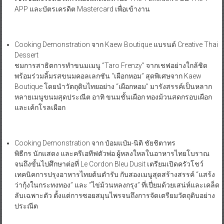
APP และบัตรเครดิต Mastercard เพื่อเข้างาน
Cooking Demonstration จาก Kaew Boutique แบรนด์ Creative Thai
Dessert
ชมการสาธิตการทำขนมเมนู “Taro Frenzy” จากเชฟอย่างใกล้ชิด
พร้อมร่วมลิ้มรสขนมคอลเลกชัน “เผือกหอม” สุดพิเศษจาก Kaew
Boutique โดยนำวัตถุดิบไทยอย่าง “เผือกหอม” มารังสรรค์เป็นหลาก
หลายเมนูขนมสุดประณีต อาทิ ขนมชั้นเผือก ทองม้วนสดกรอบเผือก
และเค้กโรลเผือก
Cooking Demonstration จาก ป๋อมแป๋ม-นิติ ชัยชิตาทร
พิธีกร นักแสดง และครีเอทีฟตัวพ่อ ผู้หลงใหลในอาหารไทยโบราณ
จนถึงขั้นไปศึกษาต่อที่ Le Cordon Bleu Dusit เตรียมเปิดครัวโชว์
เทคนิคการปรุงอาหารไทยต้นตำรับ กับสองเมนูสุดสร้างสรรค์ “แสร้ง
ว่ากุ้งในกระทงทอง” และ “ไข่ม้วนหลงกรุง” ที่เปี่ยมด้วยเสน่ห์และเคล็ด
ลับเฉพาะตัว ตั้งแต่การซอยสมุนไพรจนถึงการจัดเตรียมวัตถุดิบอย่าง
ประณีต