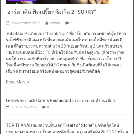
อาร์ต วศิน ฟิตเปรี๊ยะ ซิงเกิล 2 “SORRY”
6 December 2025
admin
0
หลังปล่อยซิงเกิลแรก “Thank You” พี่อาร์ต วศิน วรณพฤกษ์ ผู้บริหาร
รถไฟฟ้าสายสีแดง หรือที่หลายคนคุ้นเคยในนามแด็ดดี้ของน้องหมี
เนย ก็ถือว่าประสบความสำเร็จ 20 วันยอดวิวทะลุ 2 แสนวิวสบายๆ
“ผมต้องขอบคุณพี่น้อง FC ที่เปิดใจต้อนรับนักร้องสูงวัย (หัวเราะ) ทุก
คนให้การต้อนรับพี่อาร์ตอย่างอบอุ่นครับ” พี่อาร์ตกล่าวต่อไปว่า ปี
ใหม่นี้จะมีของขวัญมอบให้ FC ทุกคน กับซิงเกิลพิเศษที่ไม่ได้มาคน
เดียว แต่มาพร้อมนักร้องหนุ่มผมยาวสุดเซอร์มาดติสต์
Read More
Le Khwam Luck Café & Restaurant อร่อยครบ จบที่ร้านเดียว
12 February 2023
0
TOR THANAI เผยผลงานชิ้นเอก “Heart of Stone” ปกซิงเกิ้ลใหม่
ประกอบงานเพลง เตรียมปล่อยซิงเกิ้ลผ่านทุกสตรีมมิ่ง 26.11.21 พร้อม