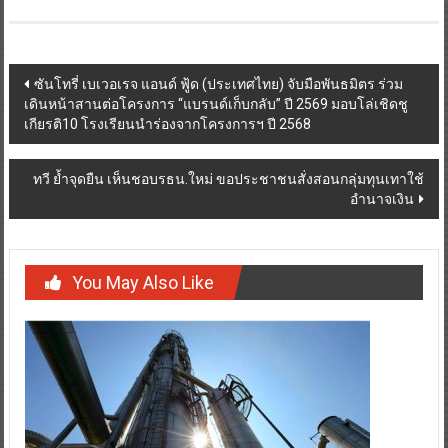
Post
ซันโทรี่ เบเวอเรจ แอนด์ ฟู้ด (ประเทศไทย) จับมือพันธมิตร ร่วม
เดินหน้าสานต่อโครงการ “แบรนด์เก็บกลับ” ปี 2569 มอบโล่เชิดชู
navigation
เกียรติ10 โรงเรียนนำร่องจากโครงการฯ ปี 2568
ทวี ย้ำจุดยืน เห็นชอบรธน.ใหม่ ขอประชาชนสั่งสอนกลุ่มทุนเทาใช้
อำนาจเงิน
You May Also Like