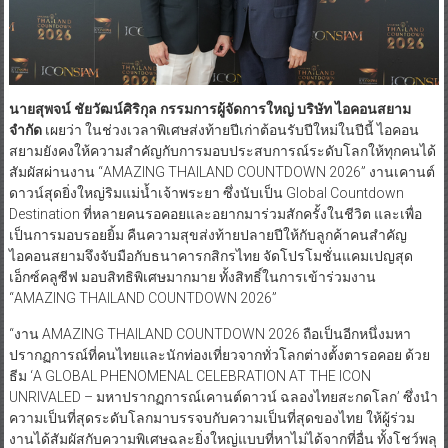
นายสุพจน์ ชัยวัฒน์ศิริกุล กรรมการผู้จัดการใหญ่ บริษัท ไอคอนสยาม
จำกัด
เผยว่า ในช่วงเวลาพิเศษส่งท้ายปีเก่าต้อนรับปีใหม่ในปีนี้ ไอคอน
สยามยังคงให้ความสำคัญกับการมอบประสบการณ์ระดับโลกให้ทุกคนได้
สัมผัสผ่านงาน “AMAZING THAILAND COUNTDOWN 2026” งานเคานต์
ดาวน์สุดยิ่งใหญ่ริมแม่น้ำเจ้าพระยา ซึ่งนับเป็น Global Countdown
Destination ที่หลายคนรอคอยและอยากมาร่วมสักครั้งในชีวิต และเพื่อ
เป็นการมอบรอยยิ้ม คืนความสุขส่งท้ายปลายปีให้กับลูกค้าคนสำคัญ
ไอคอนสยามจึงจับมือกับธนาคารกสิกรไทย จัดโปรโมชั่นแคมเปญสุด
เอ็กซ์คลูซีฟ มอบสิทธิพิเศษมากมาย ทั้งสิทธิ์ในการเข้าร่วมงาน
“AMAZING THAILAND COUNTDOWN 2026”
“งาน AMAZING THAILAND COUNTDOWN 2026 ถือเป็นอีกหนึ่งมหา
ปรากฏการณ์ที่คนไทยและนักท่องเที่ยวจากทั่วโลกต่างตั้งตารอคอย ด้วย
ธีม ‘A GLOBAL PHENOMENAL CELEBRATION AT THE ICON
UNRIVALED – มหาปรากฏการณ์เคานต์ดาวน์ ฉลองไทยสะกดโลก’ ซึ่งนำ
ความเป็นที่สุดระดับโลกมาบรรจบกับความเป็นที่สุดของไทย ให้ผู้ร่วม
งานได้สัมผัสกับความพิเศษฉละยิ่งใหญ่แบบที่หาไม่ได้จากที่อื่น ทั้งโชว์พลุ