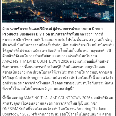
ด้าน
นายชัชวาลย์ แสงปรีดีกรณ์ ผู้อำนวยการฝ่ายสายงาน Credit
Products Business Division ธนาคารกสิกรไทย
กล่าวว่า “การที่
ธนาคารกสิกรไทยร่วมกับไอคอนสยามจัดโปรโมชั่นแคมเปญสุดเอ็กซ์คลู
ซีฟครั้งนี้ นับเป็นการร่วมมือครั้งสำคัญเพื่อมอบสิทธิประโยชน์เหนือระดับ
ให้ลูกค้าที่ใช้จ่ายผ่านบัตรเครดิตกสิกรไทยได้เก็บเกี่ยวความสุขส่งท้ายปี
ด้วยสิทธิพิเศษในการร่วมสัมผัสประสบการณ์ระดับโลกในงาน
AMAZING THAILAND COUNTDOWN 2026 พร้อมเติมรอยยิ้มด้วยสิทธิ
พิเศษมากมาย ซึ่งธนาคารกสิกรไทยรู้สึกยินดีและขอขอบคุณไอคอน
สยามเป็นอย่างมาก ที่เปิดโอกาสให้เราได้มีส่วนร่วมในการมอบความสุข
ให้กับลูกค้าผ่านปรากฏการณ์เคานต์ดาวน์ระดับโลกในครั้งนี้ และหวังว่า
ลูกค้าของธนาคารกสิกรไทยและไอคอนสยามจะประทับใจกับความพิเศษ
ที่เราตั้งใจมอบให้เป็นของขวัญผ่านแคมเปญนี้”
ทั้งนี้แคมเปญ AMAZING THAILAND COUNTDOWN 2026 มอบสิทธิพิเศษ
สำหรับลูกค้าไอคอนสยามและธนาคารกสิกรไทย ผู้เป็นสมาชิก
ONESIAM รับสิทธิ์ร่วมโมเมนต์ระดับโลกในงาน Amazing Thailand
Countdown 2026 ฟรี! ผ่านการสะสมยอดใช้จ่ายในไอคอนสยาม, สยาม