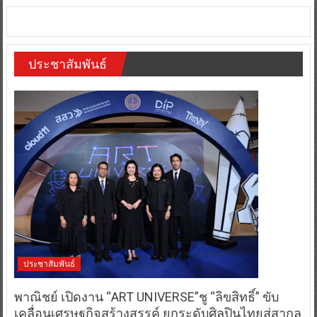
ประชาสัมพันธ์
ประชาสัมพันธ์
พาณิชย์ เปิดงาน “ART UNIVERSE”ชู “ลิขสิทธิ์” ขับ
เคลื่อนเศรษฐกิจสร้างสรรค์ ยกระดับศิลปินไทยสู่สากล