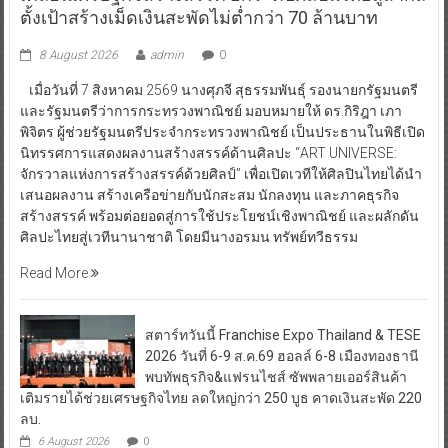
ตั้งเป้าสร้างเม็ดเงินสะพัดไม่ต่ำกว่า 70 ล้านบาท
8 August 2026
admin
0
เมื่อวันที่ 7 สิงหาคม 2569 นางศุภจี สุธรรมพันธุ์ รองนายกรัฐมนตรี
และรัฐมนตรีว่าการกระทรวงพาณิชย์ มอบหมายให้ ดร.กิริฎา เภา
พิจิตร ผู้ช่วยรัฐมนตรีประจำกระทรวงพาณิชย์ เป็นประธานในพิธีเปิด
นิทรรศการแสดงผลงานสร้างสรรค์ด้านศิลปะ “ART UNIVERSE:
จักรวาลแห่งการสร้างสรรค์ด้วยศิลป์” เพื่อเปิดเวทีให้ศิลปินไทยได้นำ
เสนอผลงาน สร้างเครือข่ายกับนักสะสม นักลงทุน และภาคธุรกิจ
สร้างสรรค์ พร้อมต่อยอดสู่การใช้ประโยชน์เชิงพาณิชย์ และผลักดัน
ศิลปะไทยสู่เวทีนานาชาติ โดยมีนางอรมน ทรัพย์ทวีธรรม
Read More
สตาร์ทวันนี้ Franchise Expo Thailand & TESE
2026 วันที่ 6-9 ส.ค.69 ฮอลล์ 6-8 เมืองทองธานี
พบทัพธุรกิจ&แฟรนไชส์ ซัพพลายเออร์สินค้า
เติมรายได้ช่วยเศรษฐกิจไทย ลดใหญ่กว่า 250 บูธ คาดเงินสะพัด 220
ลบ.
6 August 2026
0