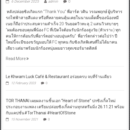
6 December 2025
admin
0
หลังปล่อยซิงเกิลแรก “Thank You” พี่อาร์ต วศิน วรณพฤกษ์ ผู้บริหาร
รถไฟฟ้าสายสีแดง หรือที่หลายคนคุ้นเคยในนามแด็ดดี้ของน้องหมี
เนย ก็ถือว่าประสบความสำเร็จ 20 วันยอดวิวทะลุ 2 แสนวิวสบายๆ
“ผมต้องขอบคุณพี่น้อง FC ที่เปิดใจต้อนรับนักร้องสูงวัย (หัวเราะ) ทุก
คนให้การต้อนรับพี่อาร์ตอย่างอบอุ่นครับ” พี่อาร์ตกล่าวต่อไปว่า ปี
ใหม่นี้จะมีของขวัญมอบให้ FC ทุกคน กับซิงเกิลพิเศษที่ไม่ได้มาคน
เดียว แต่มาพร้อมนักร้องหนุ่มผมยาวสุดเซอร์มาดติสต์
Read More
Le Khwam Luck Café & Restaurant อร่อยครบ จบที่ร้านเดียว
12 February 2023
0
TOR THANAI เผยผลงานชิ้นเอก “Heart of Stone” ปกซิงเกิ้ลใหม่
ประกอบงานเพลง เตรียมปล่อยซิงเกิ้ลผ่านทุกสตรีมมิ่ง 26.11.21 พร้อม
กับแคปชั่น#TorThanai #HeartOfStone
15 November 2021
0