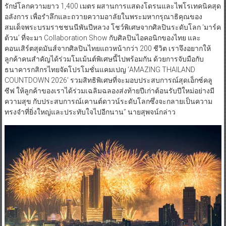
รักษ์โลกความยาว 1,400 เมตร ผสานการแสดงโดรนและไพโรเทคนิคสุด
อลังการ เพื่อรำลึกและถวายความอาลัยในพระมหากรุณาธิคุณของ
สมเด็จพระบรมราชชนนีพันปีหลวง โชว์พิเศษจากศิลปินระดับโลก ‘มาร์ค
ต้วน’ ที่จะมา Collaboration Show กับศิลปินไอคอนิกของไทย และ
คอนเสิร์ตสุดมันส์จากศิลปินไทยแถวหน้ากว่า 200 ชีวิต เราจึงอยากให้
ลูกค้าคนสำคัญได้ร่วมโมเม้นต์พิเศษนี้ไปพร้อมกัน ด้วยการจับมือกับ
ธนาคารกสิกรไทยจัดโปรโมชั่นแคมเปญ ‘AMAZING THAILAND
COUNTDOWN 2026’ รวมสิทธิพิเศษที่จะมอบประสบการณ์สุดเอ็กซ์คลู
ซีฟ ให้ลูกค้าของเราได้ร่วมเฉลิมฉลองส่งท้ายปีเก่าต้อนรับปีใหม่อย่างมี
ความสุข กับประสบการณ์เคานต์ดาวน์ระดับโลกซึ่งจะกลายเป็นความ
ทรงจำที่ยิ่งใหญ่และประทับใจไปอีกนาน” นายสุพจน์กล่าว