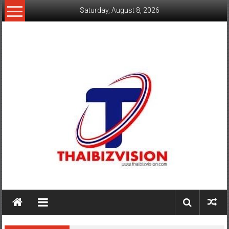
Skip
Saturday, August 8, 2026
to
content
www.thaibizvision.com
เว็บ
ธุรกิจ
ของ
คน
ไทย