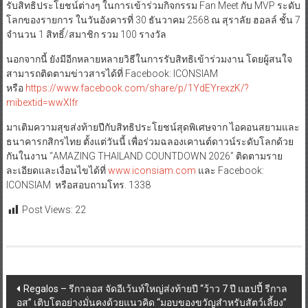
รับสิทธิประโยชน์ต่างๆ ในการเข้าร่วมกิจกรรม Fan Meet กับ MVP ระดับ
โลกของรายการ ในวันอังคารที่ 30 ธันวาคม 2568 ณ สุราลัย ฮอลล์ ชั้น 7
จำนวน 1 สิทธิ์/สมาชิก รวม 100 รางวัล
นอกจากนี้ ยังมีอีกหลายหลายวิธีในการรับสิทธิเข้าร่วมงาน โดยผู้สนใจ
สามารถติดตามข่าวสารได้ที่ Facebook: ICONSIAM
หรือ
https://www.facebook.com/share/p/1YdEYrexzK/?
mibextid=wwXIfr
มาเติมความสุขส่งท้ายปีกับสิทธิประโยชน์สุดพิเศษจาก ไอคอนสยามและ
ธนาคารกสิกรไทย ตั้งแต่วันนี้ เพื่อร่วมฉลองเคานต์ดาวน์ระดับโลกด้วย
กันในงาน “AMAZING THAILAND COUNTDOWN 2026” ติดตามราย
ละเอียดและเงื่อนไขได้ที่
www.iconsiam.com
และ Facebook:
ICONSIAM หรือสอบถามโทร. 1338
Post Views:
22
Post
Regalos – รีกาลอส จัดอีเว้นท์ใหญ่ส่งท้ายปี “ว้าว 7 ปี แฮปปี้ รีกาล
อส” เติบโตอย่างมั่นคงด้วยแนวคิด “มอบของขวัญสำหรับสัตว์เลี้ยง”