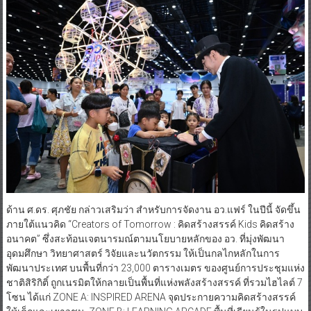
ด้าน ศ.ดร. ศุภชัย กล่าวเสริมว่า สำหรับการจัดงาน อว.แฟร์ ในปีนี้ จัดขึ้น
ภายใต้แนวคิด “Creators of Tomorrow : คิดสร้างสรรค์ Kids คิดสร้าง
อนาคต” ซึ่งสะท้อนเจตนารมณ์ตามนโยบายหลักของ อว. ที่มุ่งพัฒนา
อุดมศึกษา วิทยาศาสตร์ วิจัยและนวัตกรรม ให้เป็นกลไกหลักในการ
พัฒนาประเทศ บนพื้นที่กว่า 23,000 ตารางเมตร ของศูนย์การประชุมแห่ง
ชาติสิริกิติ์ ถูกเนรมิตให้กลายเป็นพื้นที่แห่งพลังสร้างสรรค์ ที่รวมไฮไลต์ 7
โซน ได้แก่ ZONE A: INSPIRED ARENA จุดประกายความคิดสร้างสรรค์