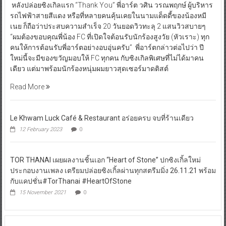
หลังปล่อยซิงเกิลแรก “Thank You” พี่อาร์ต วศิน วรณพฤกษ์ ผู้บริหาร
รถไฟฟ้าสายสีแดง หรือที่หลายคนคุ้นเคยในนามแด็ดดี้ของน้องหมี
เนย ก็ถือว่าประสบความสำเร็จ 20 วันยอดวิวทะลุ 2 แสนวิวสบายๆ
“ผมต้องขอบคุณพี่น้อง FC ที่เปิดใจต้อนรับนักร้องสูงวัย (หัวเราะ) ทุก
คนให้การต้อนรับพี่อาร์ตอย่างอบอุ่นครับ” พี่อาร์ตกล่าวต่อไปว่า ปี
ใหม่นี้จะมีของขวัญมอบให้ FC ทุกคน กับซิงเกิลพิเศษที่ไม่ได้มาคน
เดียว แต่มาพร้อมนักร้องหนุ่มผมยาวสุดเซอร์มาดติสต์
Read More
Le Khwam Luck Café & Restaurant อร่อยครบ จบที่ร้านเดียว
12 February 2023
0
TOR THANAI เผยผลงานชิ้นเอก “Heart of Stone” ปกซิงเกิ้ลใหม่
ประกอบงานเพลง เตรียมปล่อยซิงเกิ้ลผ่านทุกสตรีมมิ่ง 26.11.21 พร้อม
กับแคปชั่น#TorThanai #HeartOfStone
15 November 2021
0