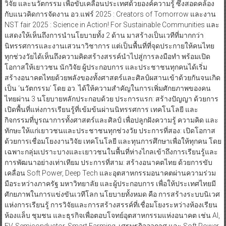
วิจัย และนวัตกรรม เพื่อขับเคลื่อนประเทศด้วยองค์ความรู้ ซึ่งสอดคล้อง
กับแนวคิดการจัดงาน อว.แฟร์ 2025 : Creators of Tomorrow และงาน
NST fair 2025 : Science in Action! For Sustainable Communities และ
แสดงให้เห็นถึงการนำนโยบายทั้ง 2 ด้าน มาสร้างเป็นเวทีที่มากกว่า
นิทรรศการและงานเสวนาวิชาการ แต่เป็นพื้นที่ที่จุดประกายให้คนไทย
ทุกช่วงวัยได้เห็นถึงความคิดสร้างสรรค์นำไปสู่การลงมือทำ พร้อมเปิด
โอกาสให้เยาวชน นักวิจัย ผู้ประกอบการ และประชาชนทุกคนได้เริ่ม
สร้างอนาคตไทยด้วยพลังของทั้งศาสตร์และศิลป์ผสานเข้าด้วยกันจนเกิด
เป็น ‘นวัตกรรม’ โดย อว. ได้ให้ความสำคัญในการเพิ่มศักยภาพของคน
ไทยผ่าน 3 นโยบายหลักประกอบด้วย ประการแรก: สร้างปัญญา ด้วยการ
เปิดพื้นที่แห่งการเรียนรู้ที่เข้มข้นผ่านนิทรรศการ เทคโนโลยี และ
กิจกรรมที่บูรณาการทั้งศาสตร์และศิลป์ เพื่อปลูกฝังความรู้ ความคิด และ
ทักษะให้แก่เยาวชนและประชาชนทุกช่วงวัย ประการที่สอง: เปิดโอกาส
ด้วยการเชื่อมโยงงานวิจัย เทคโนโลยี และทุนการศึกษาเพื่อให้ทุกคน โดย
เฉพาะกลุ่มเปราะบางและเยาวชนในพื้นที่ห่างไกลเข้าถึงการเรียนรู้และ
การพัฒนาอย่างเท่าเทียม ประการที่สาม: สร้างอนาคตไทย ด้วยการขับ
เคลื่อน Soft Power, Deep Tech และอุตสาหกรรมอนาคตผ่านความร่วม
มือระหว่างภาครัฐ มหาวิทยาลัย และผู้ประกอบการ เพื่อให้ประเทศไทยมี
ศักยภาพในการแข่งขันเวทีโลก นโยบายทั้งหมด คือ การสร้างระบบนิเวศ
แห่งการเรียนรู้ การวิจัยและการสร้างสรรค์ที่เชื่อมโยงระหว่างห้องเรียน
ห้องแล็บ ชุมชน และธุรกิจเพื่อตอบโจทย์อุตสาหกรรมแห่งอนาคต เช่น AI,
EV, Semiconductor, Smart Farming, เศรษฐกิจอวกาศ และ Soft Power