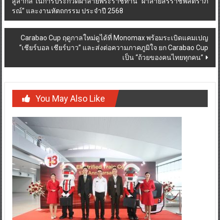
สู่สากล ในการประกวดผ้าลายพระราชทาน “ผ้าลายสิริราชพัสตราภ
รณ์” และงานหัตถกรรม ประจำปี 2568
Carabao Cup ฤดูกาลใหม่ดูได้ที่ Monomax พร้อมระเบิดแคมเปญ
“เชียร์บอล เชียร์บาว” และส่งต่อความภาคภูมิใจ ยก Carabao Cup
เป็น “ถ้วยของคนไทยทุกคน”
You May Also Like