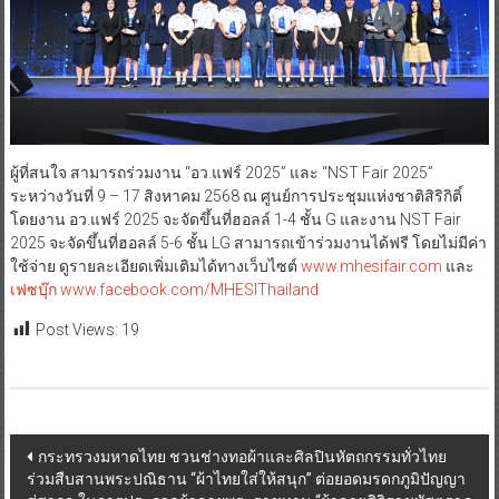
ผู้ที่สนใจ สามารถร่วมงาน “อว.แฟร์ 2025” และ “NST Fair 2025”
ระหว่างวันที่ 9 – 17 สิงหาคม 2568 ณ ศูนย์การประชุมแห่งชาติสิริกิติ์
โดยงาน อว.แฟร์ 2025 จะจัดขึ้นที่ฮอลล์ 1-4 ชั้น G และงาน NST Fair
2025 จะจัดขึ้นที่ฮอลล์ 5-6 ชั้น LG สามารถเข้าร่วมงานได้ฟรี โดยไม่มีค่า
ใช้จ่าย ดูรายละเอียดเพิ่มเติมได้ทางเว็บไซต์
www.mhesifair.com
และ
เฟซบุ๊ก
www.facebook.com/MHESIThailand
Post Views:
19
Post
กระทรวงมหาดไทย ชวนช่างทอผ้าและศิลปินหัตถกรรมทั่วไทย
ร่วมสืบสานพระปณิธาน “ผ้าไทยใส่ให้สนุก” ต่อยอดมรดกภูมิปัญญา
navigation