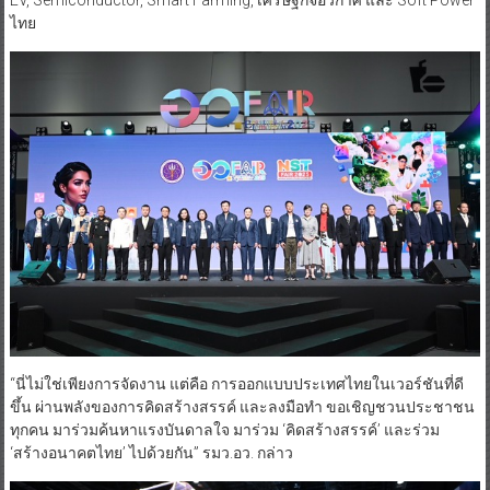
ไทย
“นี่ไม่ใช่เพียงการจัดงาน แต่คือ การออกแบบประเทศไทยในเวอร์ชันที่ดี
ขึ้น ผ่านพลังของการคิดสร้างสรรค์ และลงมือทำ ขอเชิญชวนประชาชน
ทุกคน มาร่วมค้นหาแรงบันดาลใจ มาร่วม ‘คิดสร้างสรรค์’ และร่วม
‘สร้างอนาคตไทย’ ไปด้วยกัน” รมว.อว. กล่าว