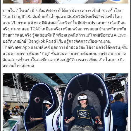
ภายใน 7 โซนยังมี 7 สิ่งมหัศจรรย์ ได้แก่ นิทรรศการเรือสำรวจขั้วโลก
“Xue Long II” เรือตัดน้ำแข็งล้ำยุคจากจีนนักวิจัยไทยใช้สำรวจขั้วโลก,
แว่น VR ยานยนต์ ทะลุมิติ สัมผัสโลกวิทย์ในฝันผ่านประสบการณ์เสมือน
จริง, สนามสอบ TCAS เสมือนจริง เตรียมพร้อมการสอบเข้ามหาวิทยาลัย
ด้วยการสอบจริง รู้ผลสอบทันที พร้อมเทคนิคการแก้โจทย์ข้อสอบ A-Level,
บอร์ดเกมยักษ์ “Bangkok Road”เรียนรู้การจัดการเมืองผ่านเกม,
ThaiWater App แอปพลิเคชันจัดการน้ำอัจฉริยะ ใช้งานจริงได้ทุกวัน, ชิ้น
ส่วนดาวเคราะห์น้อย “ริวกู” ชิ้นส่วนดาวเคราะห์น้อยของจริงจากอวกาศ
จัดแสดงครั้งแรกในเอเชีย และ ห้องปฏิบัติการดาวเทียม เปิดโลกภารกิจ
อวกาศไทยสู่สากล