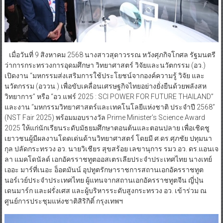
เมื่อวันที่ 9 สิงหาคม 2568 นางสาวสุดาวรรณ หวังศุภกิจโกศล รัฐมนตรี
ว่าการกระทรวงการอุดมศึกษา วิทยาศาสตร์ วิจัยและนวัตกรรม (อว.)
เปิดงาน “มหกรรมส่งเสริมการใช้ประโยชน์จากองค์ความรู้ วิจัย และ
นวัตกรรม (อววน.) เพื่อขับเคลื่อนเศรษฐกิจไทยอย่างยั่งยืนด้วยพลังสห
วิทยาการ” หรือ “อว.แฟร์ 2025 : SCI POWER FOR FUTURE THAILAND”
และงาน “มหกรรมวิทยาศาสตร์และเทคโนโลยีแห่งชาติ ประจำปี 2568”
(NST Fair 2025) พร้อมมอบรางวัล Prime Minister’s Science Award
2025 ให้แก่นักเรียนระดับมัธยมศึกษาตอนต้นและตอนปลาย เพื่อเชิดชู
เยาวชนผู้มีผลงานโดดเด่นด้านวิทยาศาสตร์ โดยมี ศ.ดร.ศุภชัย ปทุมนา
กุล ปลัดกระทรวง อว. นายวิเชียร สุขสร้อย เลขานุการ รมว.อว. ดร.แอนเจ
ลา แมคโดนัลด์ เอกอัครราชทูตออสเตรเลียประจำประเทศไทย นางเทย์
เออะ มาร์ที่เนอะ อ็อตมันน์ อุปทูตรักษาราชการสถานเอกอัครราชทูต
นอร์เวย์ประจำประเทศไทย ผู้แทนจากสถานเอกอัครราชทูตจีน ญี่ปุ่น
เดนมาร์ก และฝรั่งเศส และผู้บริหารระดับสูงกระทรวง อว. เข้าร่วม ณ
ศูนย์การประชุมแห่งชาติสิริกิติ์ กรุงเทพฯ