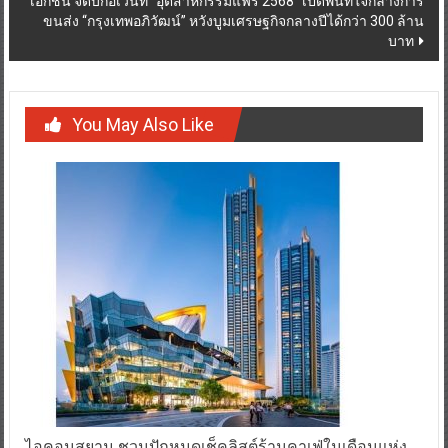
เอกชน จัดบิ๊กอีเวนท์ “อุตสาหกรรมแฟร์ 2568” เปิดพื้นที่ใจกลางการ
ขนส่ง “กรุงเทพอภิวัฒน์” หวังบูมเศรษฐกิจกลางปีได้กว่า 300 ล้าน
บาท
You May Also Like
ไอคอนสยาม ชวนปักหมุดเช็คลิสต์ร้านคาเฟ่ในเดือนแห่ง