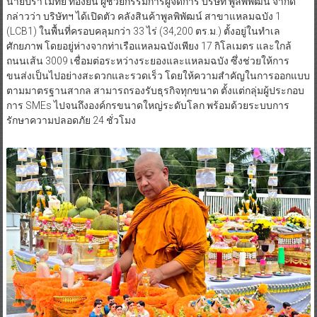
นายปราโมทย์ ทองย่น ผู้ช่วยกรรมการผู้จัดการ บริษัท พูลพิพัฒน์ จำกัด
กล่าวว่า บริษัทฯ ได้เปิดตัว คลังสินค้าพูลพิพัฒน์ สาขาแหลมฉบัง 1
(LCB1) ในพื้นที่ครอบคลุมกว่า 33 ไร่ (34,200 ตร.ม.) ตั้งอยู่ในทำเล
ศักยภาพ โดยอยู่ห่างจากท่าเรือแหลมฉบังเพียง 17 กิโลเมตร และใกล้
ถนนเส้น 3009 เชื่อมต่อระหว่างระยองและแหลมฉบัง ซึ่งช่วยให้การ
ขนส่งเป็นไปอย่างสะดวกและรวดเร็ว โดยให้ความสำคัญในการออกแบบ
ตามมาตรฐานสากล สามารถรองรับธุรกิจทุกขนาด ตั้งแต่กลุ่มผู้ประกอบ
การ SMEs ไปจนถึงองค์กรขนาดใหญ่ระดับโลก พร้อมด้วยระบบการ
รักษาความปลอดภัย 24 ชั่วโมง