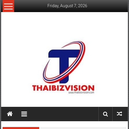
Skip
Friday, August 7, 2026
to
content
www.thaibizvision.com
เว็บ
ธุรกิจ
ของ
คน
ไทย