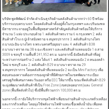
บริษัท พูลพิพัฒน์ จำกัด ดำเนินธุรกิจด้านคลังสินค้ามากกว่า 60 ปี พร้อม
บริการแบบครบวงจร โดยคลังสินค้าตั้งอยู่ทั้งในกรุงเทพฯ และปริมณฑล
มีสาขากระจายอยู่ในพื้นที่ยุทธศาสตร์สำคัญคลังสินค้าพร้อมให้บริการ
จำนวน 5 แห่ง ประกอบด้วย 1. คลังสินค้าพระราม 6 จ.กรุงเทพฯ 2. คลัง
สินค้าสำโรง ถ.ปู่เจ้าสมิงพราย จ.สมุทรปราการ 3. คลังสินค้าบางไทร
ถ.บางปะอิน-บางไทร จ.พระนครศรีอยุธยา และ 4. คลังสินค้า B38
ถ.บางนา-ตราด กม.38 จ.ฉะเชิงเทรา และคลังสินค้าแหลมฉบัง 1 ถ.สาย
3009 จ.ชลบุรี รวมพื้นที่ 241,952 ตร.ม. นอกจากนี้ ยังมีคลังสินค้าที่อยู่
ระหว่างการก่อสร้าง 2 แห่ง ได้แก่ 1. คลังสินค้าแหลมฉบัง 2 ถ.หนองคล้า
ใหม่ จ.ชลบุรี และ 2. คลังสินค้า B29 ถ.บางนา-ตราด กม.29
จ.สมุทรปราการ โดยคลังสินค้าที่แหลมฉบัง 2 จะเป็น Mini Factory เพื่อ
ตอบสนองความต้องการของลูกค้าที่มีศักยภาพในเขตพัฒนาระเบียง
เศรษฐกิจพิเศษภาคตะวันออก หรือ EEC ให้มากขึ้น ขณะที่คลังสินค้า B29
จะมุ่งพัฒนาคลังสินค้าที่เป็น Free Zone (เขตปลอดอากร)และ General
zone (พื้นที่คลังทั่วไป) ซึ่งมีพื้นที่รวมกว่า 100,000 ตร.ม.
นอกจากนี้ เรายังให้บริการรถขุดไฟฟ้าเพื่อขนถ่ายสินค้าประเภทถั่วเหลือง
และกากถั่วเหลือง โดยมุ่งใช้พลังงานไฟฟ้าแทนเชื้อเพลิงน้ำมัน เพื่อลด