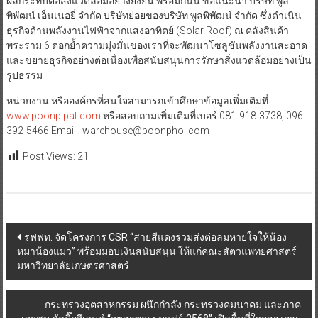
ผลกระทบต่อสิ่งแวดล้อมอย่างยั่งยืน พร้อมกันนี้ ขอแนะนำ บริษัท พูล
พิพัฒน์ เอ็นเนอยี่ จำกัด บริษัทย่อยของบริษัท พูลพิพัฒน์ จำกัด ซึ่งดำเนิน
ธุรกิจด้านพลังงานไฟฟ้าจากแสงอาทิตย์ (Solar Roof) ณ คลังสินค้า
พระราม 6 ตอกย้ำความมุ่งมั่นของเราที่จะพัฒนาโซลูชันพลังงานสะอาด
และขยายธุรกิจอย่างต่อเนื่องเพื่อสนับสนุนการรักษาสิ่งแวดล้อมอย่างเป็น
รูปธรรม
หน่วยงาน หรือองค์กรที่สนใจสามารถเข้าศึกษาข้อมูลเพิ่มเติมที่
www.poonpipat.com
หรือสอบถามเพิ่มเติมที่เบอร์ 081-918-3738, 096-
392-5466 Email : warehouse@poonphol.com
Post Views:
21
Post
รฟฟท. จัดโครงการ CSR “สายสีแดงร่วมส่งต่อลมหายใจให้น้อง
หมาน้องแมว” พร้อมมอบเงินสนับสนุน ให้แก่คณะสัตวแพทยศาสตร์
navigation
มหาวิทยาลัยเกษตรศาสตร์
กระทรวงอุตสาหกรรม ผนึกกำลัง กระทรวงคมนาคม และภาค