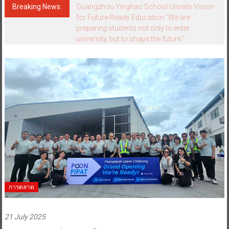
Breaking News:
Guangzhou Yinghao School Unveils Vision
for Future-Ready Education “We are
preparing students not only to enter
university, but to shape the future.”
การตลาด
21 July 2025