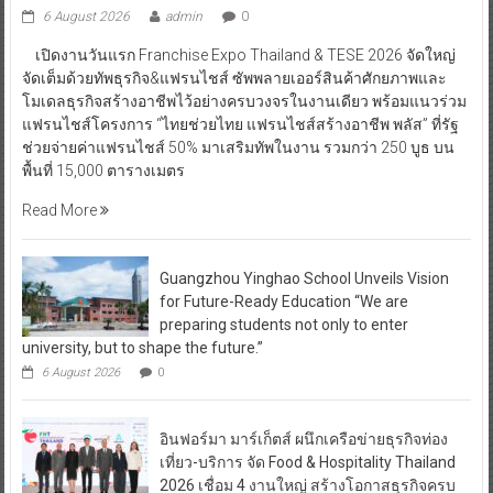
6 August 2026
admin
0
เปิดงานวันแรก Franchise Expo Thailand & TESE 2026 จัดใหญ่
จัดเต็มด้วยทัพธุรกิจ&แฟรนไชส์ ซัพพลายเออร์สินค้าศักยภาพและ
โมเดลธุรกิจสร้างอาชีพไว้อย่างครบวงจรในงานเดียว พร้อมแนวร่วม
แฟรนไชส์โครงการ “ไทยช่วยไทย แฟรนไชส์สร้างอาชีพ พลัส” ที่รัฐ
ช่วยจ่ายค่าแฟรนไชส์ 50% มาเสริมทัพในงาน รวมกว่า 250 บูธ บน
พื้นที่ 15,000 ตารางเมตร
Read More
Guangzhou Yinghao School Unveils Vision
for Future-Ready Education “We are
preparing students not only to enter
university, but to shape the future.”
6 August 2026
0
อินฟอร์มา มาร์เก็ตส์ ผนึกเครือข่ายธุรกิจท่อง
เที่ยว-บริการ จัด Food & Hospitality Thailand
2026 เชื่อม 4 งานใหญ่ สร้างโอกาสธุรกิจครบ