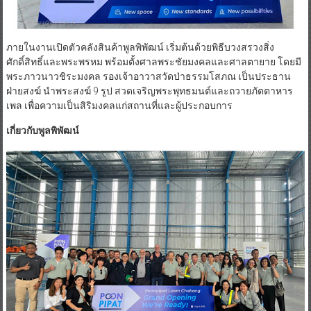
ภายในงานเปิดตัวคลังสินค้าพูลพิพัฒน์ เริ่มต้นด้วยพิธีบวงสรวงสิ่ง
ศักดิ์สิทธิ์และพระพรหม พร้อมตั้งศาลพระชัยมงคลและศาลตายาย โดยมี
พระภาวนาวชิระมงคล รองเจ้าอาวาสวัดป่าธรรมโสภณ เป็นประธาน
ฝ่ายสงฆ์ นำพระสงฆ์ 9 รูป สวดเจริญพระพุทธมนต์และถวายภัตตาหาร
เพล เพื่อความเป็นสิริมงคลแก่สถานที่และผู้ประกอบการ
เกี่ยวกับพูลพิพัฒน์