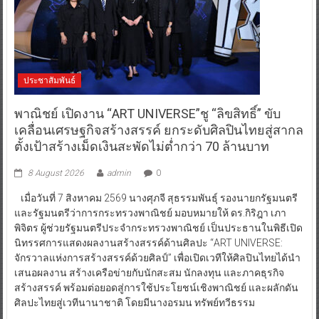
ประชาสัมพันธ์
พาณิชย์ เปิดงาน “ART UNIVERSE”ชู “ลิขสิทธิ์” ขับ
เคลื่อนเศรษฐกิจสร้างสรรค์ ยกระดับศิลปินไทยสู่สากล
ตั้งเป้าสร้างเม็ดเงินสะพัดไม่ต่ำกว่า 70 ล้านบาท
8 August 2026
admin
0
เมื่อวันที่ 7 สิงหาคม 2569 นางศุภจี สุธรรมพันธุ์ รองนายกรัฐมนตรี
และรัฐมนตรีว่าการกระทรวงพาณิชย์ มอบหมายให้ ดร.กิริฎา เภา
พิจิตร ผู้ช่วยรัฐมนตรีประจำกระทรวงพาณิชย์ เป็นประธานในพิธีเปิด
นิทรรศการแสดงผลงานสร้างสรรค์ด้านศิลปะ “ART UNIVERSE:
จักรวาลแห่งการสร้างสรรค์ด้วยศิลป์” เพื่อเปิดเวทีให้ศิลปินไทยได้นำ
เสนอผลงาน สร้างเครือข่ายกับนักสะสม นักลงทุน และภาคธุรกิจ
สร้างสรรค์ พร้อมต่อยอดสู่การใช้ประโยชน์เชิงพาณิชย์ และผลักดัน
ศิลปะไทยสู่เวทีนานาชาติ โดยมีนางอรมน ทรัพย์ทวีธรรม