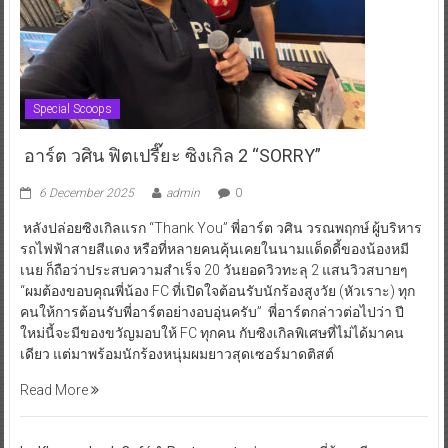
Special Scoops
อาร์ต วศิน ฟิตเปรี๊ยะ ซิงเกิล 2 “SORRY”
6 December 2025
admin
0
หลังปล่อยซิงเกิลแรก “Thank You” พี่อาร์ต วศิน วรณพฤกษ์ ผู้บริหาร
รถไฟฟ้าสายสีแดง หรือที่หลายคนคุ้นเคยในนามแด็ดดี้ของน้องหมี
เนย ก็ถือว่าประสบความสำเร็จ 20 วันยอดวิวทะลุ 2 แสนวิวสบายๆ
“ผมต้องขอบคุณพี่น้อง FC ที่เปิดใจต้อนรับนักร้องสูงวัย (หัวเราะ) ทุก
คนให้การต้อนรับพี่อาร์ตอย่างอบอุ่นครับ” พี่อาร์ตกล่าวต่อไปว่า ปี
ใหม่นี้จะมีของขวัญมอบให้ FC ทุกคน กับซิงเกิลพิเศษที่ไม่ได้มาคน
เดียว แต่มาพร้อมนักร้องหนุ่มผมยาวสุดเซอร์มาดติสต์
Read More