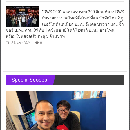
“RWS 200” ฉลองครบรอบ 200 อีเวนต์ของ RWS
กับรายการมวยไทยที่ยิ่งใหญ่ที่สุด นำทัพโดย 2 ซู
เปอร์ไฟต์ แดเนียล ปะทะ อังเคล บาวซา และ จิ๊ก
ซอว์ ปะทะ ด่วน 99 กับ 1 คู่ชิงแชมป์ โคกิ โอซากิ ปะทะ ชายโทน
พร้อมโบนัสจัดเต็มทะลุ 5 ล้านบาท
23 June 2026
0
Special Scoops