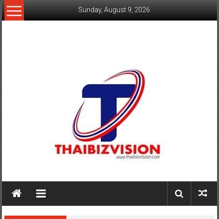
Skip
Sunday, August 9, 2026
to
content
www.thaibizvision.com
เว็บ
ธุรกิจ
ของ
คน
ไทย