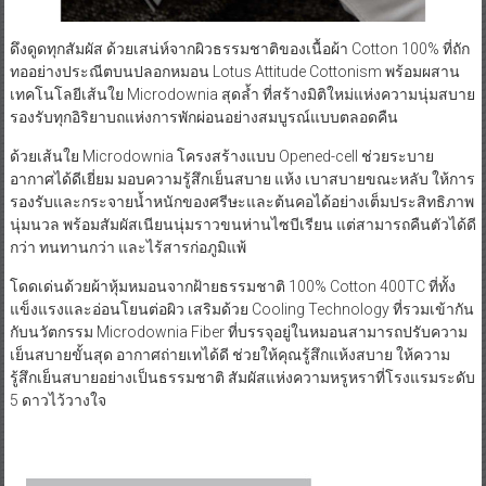
ดึงดูดทุกสัมผัส ด้วยเสน่ห์จากผิวธรรมชาติของเนื้อผ้า Cotton 100% ที่ถัก
ทออย่างประณีตบนปลอกหมอน Lotus Attitude Cottonism พร้อมผสาน
เทคโนโลยีเส้นใย Microdownia สุดล้ำ ที่สร้างมิติใหม่แห่งความนุ่มสบาย
รองรับทุกอิริยาบถแห่งการพักผ่อนอย่างสมบูรณ์แบบตลอดคืน
ด้วยเส้นใย Microdownia โครงสร้างแบบ Opened-cell ช่วยระบาย
อากาศได้ดีเยี่ยม มอบความรู้สึกเย็นสบาย แห้ง เบาสบายขณะหลับ ให้การ
รองรับและกระจายน้ำหนักของศรีษะและต้นคอได้อย่างเต็มประสิทธิภาพ
นุ่มนวล พร้อมสัมผัสเนียนนุ่มราวขนห่านไซบีเรียน แต่สามารถคืนตัวได้ดี
กว่า ทนทานกว่า และไร้สารก่อภูมิแพ้
โดดเด่นด้วยผ้าหุ้มหมอนจากฝ้ายธรรมชาติ 100% Cotton 400TC ที่ทั้ง
แข็งแรงและอ่อนโยนต่อผิว เสริมด้วย Cooling Technology ที่รวมเข้ากัน
กับนวัตกรรม Microdownia Fiber ที่บรรจุอยู่ในหมอนสามารถปรับความ
เย็นสบายขั้นสุด อากาศถ่ายเทได้ดี ช่วยให้คุณรู้สึกแห้งสบาย ให้ความ
รู้สึกเย็นสบายอย่างเป็นธรรมชาติ สัมผัสแห่งความหรูหราที่โรงแรมระดับ
5 ดาวไว้วางใจ