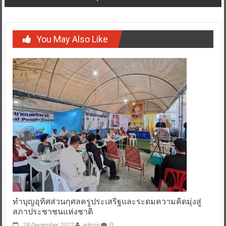
You May Also Like
ทำบุญอุทิศส่วนกุศลครูประเสริฐและระดมความคิดมุ่งสู่
สภาประชาชนแห่งชาติ
29 December 2022
admin
0