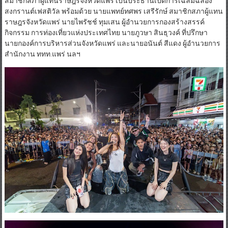
สมาชิกสภาผู้แทนราษฎรจังหวัดแพร่ เป็นประธานเปิดการเฉลิมฉลอง
สงกรานต์เฟสติวัล พร้อมด้วย นายแพทย์ทศพร เสรีรักษ์ สมาชิกสภาผู้แทน
ราษฎรจังหวัดแพร่ นายไพรัชช์ ทุมเสน ผู้อำนวยการกองสร้างสรรค์
กิจกรรม การท่องเที่ยวแห่งประเทศไทย นายภูวษา สินธุวงค์ ที่ปรึกษา
นายกองค์การบริหารส่วนจังหวัดแพร่ และนายอนันต์ สีแดง ผู้อำนวยการ
สำนักงาน ททท.แพร่ นลฯ