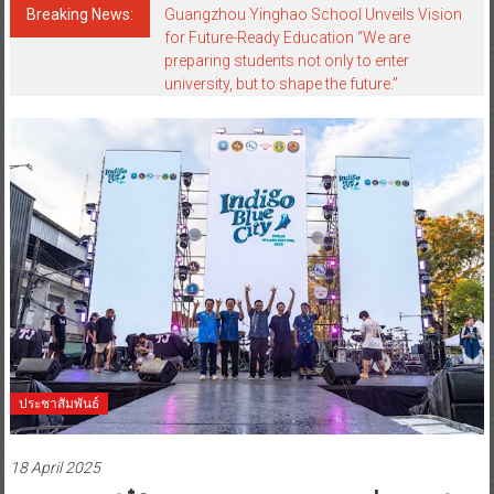
Breaking News:
Guangzhou Yinghao School Unveils Vision
for Future-Ready Education “We are
preparing students not only to enter
university, but to shape the future.”
ประชาสัมพันธ์
18 April 2025