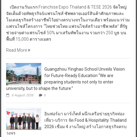
เปิดงานวันแรก Franchise Expo Thailand & TESE 2026 จัดใหญ่
จัดเต็มด้วยทัพธุรกิจ&แฟรนไชส์ ซัพพลายเออร์สินค้าศักยภาพและ
โมเดลธุรกิจสร้างอาชีพไว้อย่างครบวงจรในงานเดียว พร้อมแนวร่วม
แฟรนไชส์โครงการ “ไทยช่วยไทย แฟรนไชส์สร้างอาชีพ พลัส” ที่รัฐ
ช่วยจ่ายค่าแฟรนไชส์ 50% มาเสริมทัพในงาน รวมกว่า 250 บูธ บน
พื้นที่ 15,000 ตารางเมตร
Read More
Guangzhou Yinghao School Unveils Vision
for Future-Ready Education “We are
preparing students not only to enter
university, but to shape the future.”
6 August 2026
0
อินฟอร์มา มาร์เก็ตส์ ผนึกเครือข่ายธุรกิจท่อง
เที่ยว-บริการ จัด Food & Hospitality Thailand
2026 เชื่อม 4 งานใหญ่ สร้างโอกาสธุรกิจครบ
วงจร