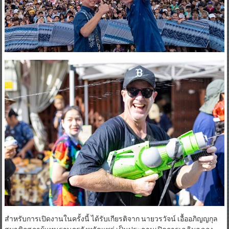
สำหรับการเปิดงานในครั้งนี้ ได้รับเกียรติจาก นายวรวัจน์ เอื้ออภิญญกุล