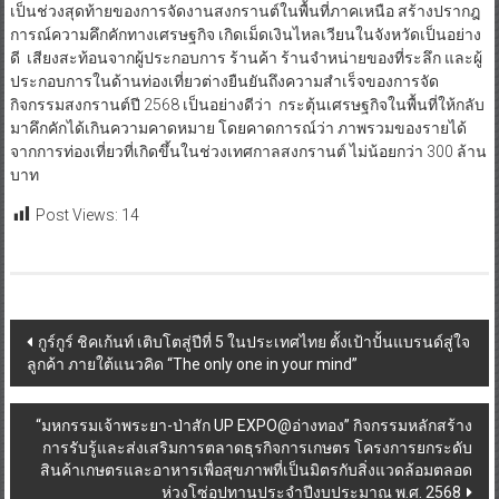
เป็นช่วงสุดท้ายของการจัดงานสงกรานต์ในพื้นที่ภาคเหนือ สร้างปรากฎ
การณ์ความคึกคักทางเศรษฐกิจ เกิดเม็ดเงินไหลเวียนในจังหวัดเป็นอย่าง
ดี เสียงสะท้อนจากผู้ประกอบการ ร้านค้า ร้านจำหน่ายของที่ระลึก และผู้
ประกอบการในด้านท่องเที่ยวต่างยืนยันถึงความสำเร็จของการจัด
กิจกรรมสงกรานต์ปี 2568 เป็นอย่างดีว่า กระตุ้นเศรษฐกิจในพื้นที่ให้กลับ
มาคึกคักได้เกินความคาดหมาย โดยคาดการณ์ว่า ภาพรวมของรายได้
จากการท่องเที่ยวที่เกิดขึ้นในช่วงเทศกาลสงกรานต์ ไม่น้อยกว่า 300 ล้าน
บาท
Post Views:
14
Post
กูร์กูร์ ชิคเก้นท์ เติบโตสู่ปีที่ 5 ในประเทศไทย ตั้งเป้าปั้นแบรนด์สู่ใจ
ลูกค้า ภายใต้แนวคิด “The only one in your mind”
navigation
“มหกรรมเจ้าพระยา-ป่าสัก UP EXPO@อ่างทอง” กิจกรรมหลักสร้าง
การรับรู้และส่งเสริมการตลาดธุรกิจการเกษตร โครงการยกระดับ
สินค้าเกษตรและอาหารเพื่อสุขภาพที่เป็นมิตรกับสิ่งแวดล้อมตลอด
ห่วงโซ่อุปทานประจำปีงบประมาณ พ.ศ. 2568