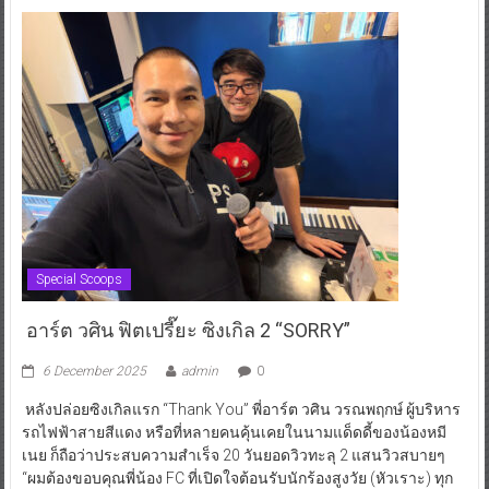
Special Scoops
อาร์ต วศิน ฟิตเปรี๊ยะ ซิงเกิล 2 “SORRY”
6 December 2025
admin
0
หลังปล่อยซิงเกิลแรก “Thank You” พี่อาร์ต วศิน วรณพฤกษ์ ผู้บริหาร
รถไฟฟ้าสายสีแดง หรือที่หลายคนคุ้นเคยในนามแด็ดดี้ของน้องหมี
เนย ก็ถือว่าประสบความสำเร็จ 20 วันยอดวิวทะลุ 2 แสนวิวสบายๆ
“ผมต้องขอบคุณพี่น้อง FC ที่เปิดใจต้อนรับนักร้องสูงวัย (หัวเราะ) ทุก