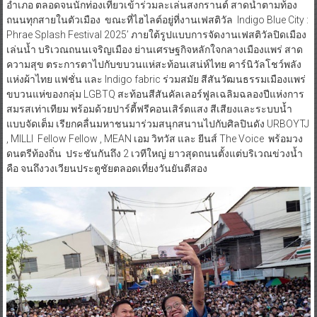
อำเภอ ตลอดจนนักท่องเที่ยวเข้าร่วมละเล่นสงกรานต์ สาดน้ำตามท้อง
ถนนทุกสายในตัวเมือง ขณะที่ไฮไลต์อยู่ที่งานเฟสติวัล Indigo Blue City :
Phrae Splash Festival 2025’ ภายใต้รูปแบบการจัดงานเฟสติวัลปิดเมือง
เล่นน้ำ บริเวณถนนเจริญเมือง ย่านเศรษฐกิจหลักใจกลางเมืองแพร่ สาด
ความสุข ตระการตาไปกับขบวนแห่สะท้อนเสน่ห์ไทย คาร์นิวัลโชว์พลัง
แห่งผ้าไทย แฟชั่น และ Indigo fabric ร่วมสมัย สีสันวัฒนธรรมเมืองแพร่
ขบวนแห่ของกลุ่ม LGBTQ สะท้อนสีสันคัลเลอร์ฟูลเฉลิมฉลองปีแห่งการ
สมรสเท่าเทียม พร้อมด้วยปาร์ตี้ฟรีคอนเสิร์ตแสง สีเสียงและระบบน้ำ
แบบจัดเต็ม เรียกคลื่นมหาชนมาร่วมสนุกสนานไปกับศิลปินดัง URBOYTJ
, MILLI Fellow Fellow , MEAN เอม วิทวัส และ ยีนส์ The Voice พร้อมวง
ดนตรีท้องถิ่น ประชันกันถึง 2 เวทีใหญ่ ยาวสุดถนนตั้งแต่บริเวณข่วงน้ำ
คือ จนถึงวงเวียนประตูชัยตลอดเที่ยงวันยันตีสอง