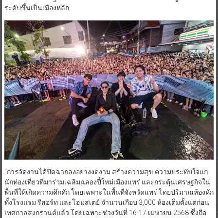
ระดับขึ้นเป็นเมืองหลัก
“การจัดงานได้ปิดฉากลงอย่างงดงาม สร้างความสุข ความประทับใจแก่
นักท่องเที่ยวที่มาร่วมเฉลิมฉลองปี๋ใหม่เมืองแพร่ และกระตุ้นเศรษฐกิจใน
พื้นที่ให้เกิดความคึกคัก โดยเฉพาะในพื้นที่จังหวัดแพร่ โดยปริมาณห้องหัก
ทั้งโรงแรม รีสอร์ท และโฮมสเตย์ จำนวนเกือบ 3,000 ห้องเต็มตั้งแต่ก่อน
เทศกาลสงกรานต์แล้ว โดยเฉพาะช่วงวันที่ 16-17 เมษายน 2568 ซึ่งถือ