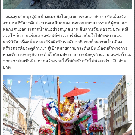
ถนนทุกสายมุ่งสุ่ตัวเมืองแพร่ ยิ่งใหญ่สมการรอคอยกับการปิดเมืองจัด
งานเฟสติวัลระดับประเทศเฉลิมฉลองเทศกาลมหาสงกรานต์ ผู้คนแตะ
หลักแสนออกมาสาดน้ำกันอย่างสนุกสนาน สืบสานวัฒนธรรมประเพณี
อวดโชว์ความแข็งแกร่งซอฟท์พาวเวอร์ ตื่นตาตื่นใจไปกับชบวนแห่
คาร์นิวัล กรี๊ดสนั่นคอนเสิร์ตศิลปินระดับชาติ ตอกย้ำความเป็นเมือง
สร้างสรรค์ประตูล้านนา สู่เป้าหมายการยกระดับเป็นเมืองหลักทางการ
ท่องเที่ยว เศรษฐกิจการค้าคึกคัก ผู้ประกอบการนักธุรกิจตลอดจนพ่อค้าแม่
ขายรายย่อยชื่นมื่น คาดสร้างรายได้ให้กับจังหวัดไม่น้อยกว่า 300 ล้าน
บาท