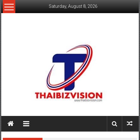
Skip
Saturday, August 8, 2026
to
content
www.thaibizvision.com
เว็บ
ธุรกิจ
ของ
คน
ไทย