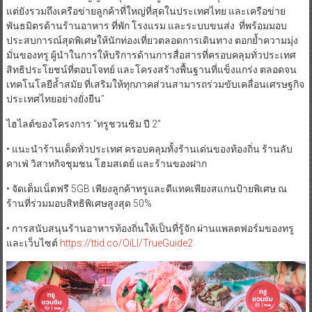
แต่ยังรวมถึงเครือข่ายลูกค้าที่ใหญ่ที่สุดในประเทศไทย และเครือข่าย
พันธมิตรด้านร้านอาหาร ที่พัก โรงแรม และระบบขนส่ง ที่พร้อมมอบ
ประสบการณ์สุดพิเศษให้นักท่องเที่ยวตลอดการเดินทาง ตอกย้ำความมุ่ง
มั่นของทรู ผู้นำในการให้บริการด้านการสื่อสารที่ครอบคลุมทั่วประเทศ
สิทธิประโยชน์ที่ตอบโจทย์ และโครงสร้างพื้นฐานที่แข็งแกร่ง ตลอดจน
เทคโนโลยีล้ำสมัย ที่เสริมให้ทุกภาคส่วนสามารถร่วมขับเคลื่อนเศรษฐกิจ
ประเทศไทยอย่างยั่งยืน”
ไฮไลต์ของโครงการ “ทรูชวนชิม ปี 2”
• แนะนำร้านเด็ดทั่วประเทศ ครอบคลุมทั้งร้านเด่นของท้องถิ่น ร้านลับ
คาเฟ่ วิสาหกิจชุมชน โฮมสเตย์ และร้านของฝาก
• จัดเต็มเน็ตฟรี 5GB เพียงลูกค้าทรูและดีแทคเพียงสแกนป้ายพิเศษ ณ
ร้านที่ร่วมมอบสิทธิพิเศษสูงสุด 50%
• การสนับสนุนร้านอาหารท้องถิ่นให้เป็นที่รู้จัก ผ่านแพลตฟอร์มของทรู
และเว็บไซต์
https://ttid.co/OiLl/TrueGuide2