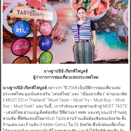
นางฐาปนีย์ เกียรติไพบูลย์
ผู้ว่าการการท่องเที่ยวแห่งประเทศไทย
นางฐาปนีย์ เกียรติไพบูลย์
กล่าวว่า “ปี 2568 เป็นปีที่การท่องเที่ยวแห่ง
ประเทศไทย มุ่งเน้นส่งเสริม “เสน่ห์ไทย” และ “เมืองน่าเที่ยว” ผ่านแนวคิด
5 MUST DO in Thailand” “Must Taste – Must Try – Must Buy – Must
See – Must Seek” และวันนี้…เรากำลังจะพาทุกท่านเข้าสู่ MUST TASTE
– เสน่ห์ไทย ผ่านเมนูเด็ดต้องชิม! ปีที่ผ่านมา ททท. และทรู แนะนำร้านทรู
ชวนชิม ชี้พิกัดเสน่ห์ไทย Must Taste ผ่านร้านเด็ดต้องชิมของจังหวัด ทั้ง
ร้านเด่น และร้านลับ (Hidden Gems) ใน 55 จังหวัด ซึ่งนักท่องเที่ยวก็จะ
ได้ตามรอยร้านอร่อยการันตีโดยทรูชวนชิม และยังได้สิทธิพิเศษเพิ่ม ถ้า