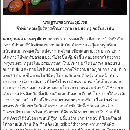
นายฐานพล มานะวุฒิเวช
หัวหน้าคณะผู้บริหารด้านการตลาด บมจ.ทรู คอร์ปอเรชั่น
นายฐานพล มานะวุฒิเวช
กล่าวว่า “การท่องเที่ยวเชิงอาหาร” กำลังเป็น
เทรนด์สำคัญที่มีอิทธิพลต่อการตัดสินใจเดินทางของผู้คน ทรู พร้อม
สนับสนุนการท่องเที่ยวแห่งประเทศไทย เชื่อมต่อทุกประสบการณ์การ
เดินทาง ให้ทุกทริปอร่อย ประทับใจขึ้น คุ้มค่าขึ้น ต่อยอดจากโครงการ
“ทรูชวนชิม ทรูทั่วไทย อร่อยทั่วทิศ” ในปีที่ผ่านมาได้รับกระแสตอบรับ
อย่างดีเยี่ยม สะท้อนให้เห็นว่านักเดินทางให้ความสำคัญกับการ ‘กิน เที่ยว
และรีวิว’ มากขึ้น และในปีนี้ทรู ได้ร่วมกับททท.อีกครั้ง เดินหน้าสร้าง
ประสบการณ์การเดินทางที่ไม่ซ้ำใคร เปลี่ยนร้านอร่อยให้เป็นจุดหมาย
ปลายทางใหม่ของการเดินทางผ่านโครงการ ‘ทรูชวนชิมฯ ปี 2’ ซึ่งขยาย
เส้นทางสู่ 58 จังหวัด ทั้งเมืองหลักและเมืองน่าเที่ยวทั่วไทย ภายใต้แนวคิด
‘Tastetination’ – เที่ยวนี้ กินไหน ตามรอยทรูชวนชิม’ เชื่อมโยงร้าน
อาหารท้องถิ่นเข้ากับนักเดินทาง และนักชิม อีกทั้งช่วยผลักดัน Soft
Power ด้านอาหารไทย ซึ่งอาหารที่ดีควรได้รับการกล่าวถึง ร้านที่มี
เสน่ห์ควรได้รับโอกาสเป็นที่รู้จัก เปลี่ยนร้านเล็ก ร้านลับ ที่มีเอกลักษณ์
ให้กลายเป็นร้านเด็ด ร้านดัง เป็น talk of the town ผ่านการสัมผัส