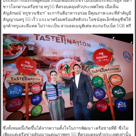
ประสบการณ์จริงที่ผู้คนอยากบอกต่อและแชร์โมเมนต์ประทับใจสู่สายตา
ชาวโลกผ่านเครือข่าย ทรู5G ที่ครอบคลุมทั่วประเทศไทย เมื่อเห็น
สัญลักษณ์ ‘ทรูชวนชิมฯ” จะการันตีอาหารอร่อย มีคุณภาพ และที่สำคัญมี
สัญญาณทรู 5G เร็ว แรง มาพร้อมพร้อมสิทธิประโยชน์สุดเอ็กซ์คลูซีฟให้
ลูกค้าทรูและดีแทค ไม่ว่าจะเป็น สวนลดเมนูพิเศษ สแกนรับเน็ต 5GB ฟรี
ซึ่งทั้งหมดนี้เกิดขึ้นได้จากความตั้งใจในการพัฒนา เครือข่ายที่ดี ซึ่งไม่
เพียงแค่เครือข่ายสัญญาณคุณภาพทรู 5G ที่ครอบคลุมทั่วประเทศเท่านั้น