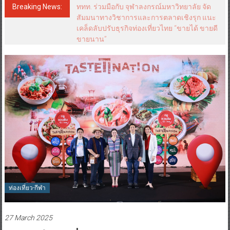
Breaking News:
ททท. ร่วมมือกับ จุฬาลงกรณ์มหาวิทยาลัย จัด
สัมมนาทางวิชาการและการตลาดเชิงรุก แนะ
เคล็ดลับปรับธุรกิจท่องเที่ยวไทย “ขายได้ ขายดี
ขายนาน”
ท่องเที่ยว-กีฬา
27 March 2025