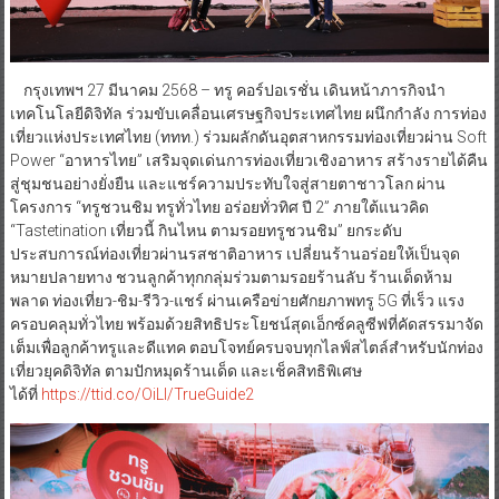
กรุงเทพฯ 27 มีนาคม 2568 – ทรู คอร์ปอเรชั่น เดินหน้าภารกิจนำ
เทคโนโลยีดิจิทัล ร่วมขับเคลื่อนเศรษฐกิจประเทศไทย ผนึกกำลัง การท่อง
เที่ยวแห่งประเทศไทย (ททท.) ร่วมผลักดันอุตสาหกรรมท่องเที่ยวผ่าน Soft
Power “อาหารไทย” เสริมจุดเด่นการท่องเที่ยวเชิงอาหาร สร้างรายได้คืน
สู่ชุมชนอย่างยั่งยืน และแชร์ความประทับใจสู่สายตาชาวโลก ผ่าน
โครงการ “ทรูชวนชิม ทรูทั่วไทย อร่อยทั่วทิศ ปี 2” ภายใต้แนวคิด
“Tastetination เที่ยวนี้ กินไหน ตามรอยทรูชวนชิม” ยกระดับ
ประสบการณ์ท่องเที่ยวผ่านรสชาติอาหาร เปลี่ยนร้านอร่อยให้เป็นจุด
หมายปลายทาง ชวนลูกค้าทุกกลุ่มร่วมตามรอยร้านลับ ร้านเด็ดห้าม
พลาด ท่องเที่ยว-ชิม-รีวิว-แชร์ ผ่านเครือข่ายศักยภาพทรู 5G ที่เร็ว แรง
ครอบคลุมทั่วไทย พร้อมด้วยสิทธิประโยชน์สุดเอ็กซ์คลูซีฟที่คัดสรรมาจัด
เต็มเพื่อลูกค้าทรูและดีแทค ตอบโจทย์ครบจบทุกไลฟ์สไตล์สำหรับนักท่อง
เที่ยวยุคดิจิทัล ตามปักหมุดร้านเด็ด และเช็คสิทธิพิเศษ
ได้ที่
https://ttid.co/OiLl/TrueGuide2