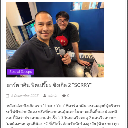
Special Scoops
อาร์ต วศิน ฟิตเปรี๊ยะ ซิงเกิล 2 “SORRY”
6 December 2025
admin
0
หลังปล่อยซิงเกิลแรก “Thank You” พี่อาร์ต วศิน วรณพฤกษ์ ผู้บริหาร
รถไฟฟ้าสายสีแดง หรือที่หลายคนคุ้นเคยในนามแด็ดดี้ของน้องหมี
เนย ก็ถือว่าประสบความสำเร็จ 20 วันยอดวิวทะลุ 2 แสนวิวสบายๆ
“ผมต้องขอบคุณพี่น้อง FC ที่เปิดใจต้อนรับนักร้องสูงวัย (หัวเราะ) ทุก