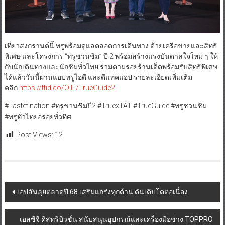
เที่ยวสงกรานต์นี้ ทรูพร้อมดูแลตลอดการเดินทาง ด้วยเครือข่ายและสิทธิ
พิเศษ และโครงการ “ทรูชวนชิม” ปี 2 พร้อมสร้างแรงบันดาลใจใหม่ ๆ ให้
กับนักเดินทางและนักชิมทั่วไทย ร่วมตามรอยร้านเด็ดพร้อมรับสิทธิพิเศษ
ได้แล้ววันนี้ผ่านแอปทรูไอดี และดีแทคแอป รายละเอียดเพิ่มเติม
คลิก
https://ttid.co/OiLl/TrueGuide2
#Tastetination #ทรูชวนชิมปี2 #TruexTAT #TrueGuide #ทรูชวนชิม
#ทรูทั่วไทยอร่อยทั่วทิศ
Post Views:
12
Post
เอปสันลุยตลาดปี 68 เสริมแกร่งทุกด้าน ดันเติบโตต่อเนื่อง
navigation
เอสซีจี ดิสทริบิวชั่น สนับสนุนอุปกรณ์และเครื่องมือช่าง TOPPRO