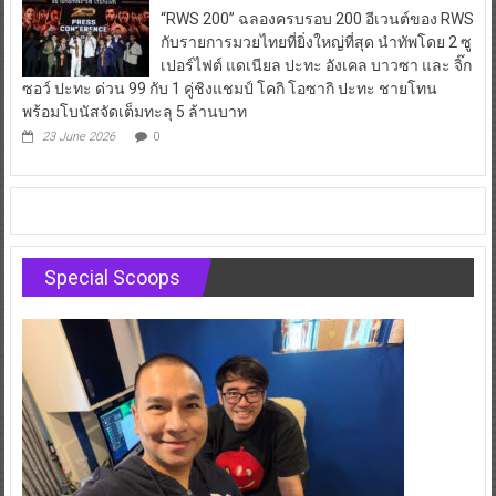
“RWS 200” ฉลองครบรอบ 200 อีเวนต์ของ RWS
กับรายการมวยไทยที่ยิ่งใหญ่ที่สุด นำทัพโดย 2 ซู
เปอร์ไฟต์ แดเนียล ปะทะ อังเคล บาวซา และ จิ๊ก
ซอว์ ปะทะ ด่วน 99 กับ 1 คู่ชิงแชมป์ โคกิ โอซากิ ปะทะ ชายโทน
พร้อมโบนัสจัดเต็มทะลุ 5 ล้านบาท
23 June 2026
0
Special Scoops