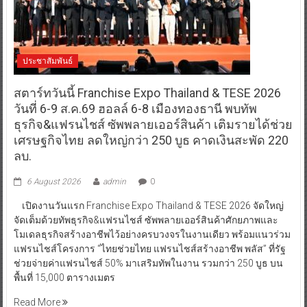
ประชาสัมพันธ์
สตาร์ทวันนี้ Franchise Expo Thailand & TESE 2026
วันที่ 6-9 ส.ค.69 ฮอลล์ 6-8 เมืองทองธานี พบทัพ
ธุรกิจ&แฟรนไชส์ ซัพพลายเออร์สินค้า เติมรายได้ช่วย
เศรษฐกิจไทย ลดใหญ่กว่า 250 บูธ คาดเงินสะพัด 220
ลบ.
6 August 2026
admin
0
เปิดงานวันแรก Franchise Expo Thailand & TESE 2026 จัดใหญ่
จัดเต็มด้วยทัพธุรกิจ&แฟรนไชส์ ซัพพลายเออร์สินค้าศักยภาพและ
โมเดลธุรกิจสร้างอาชีพไว้อย่างครบวงจรในงานเดียว พร้อมแนวร่วม
แฟรนไชส์โครงการ “ไทยช่วยไทย แฟรนไชส์สร้างอาชีพ พลัส” ที่รัฐ
ช่วยจ่ายค่าแฟรนไชส์ 50% มาเสริมทัพในงาน รวมกว่า 250 บูธ บน
พื้นที่ 15,000 ตารางเมตร
Read More