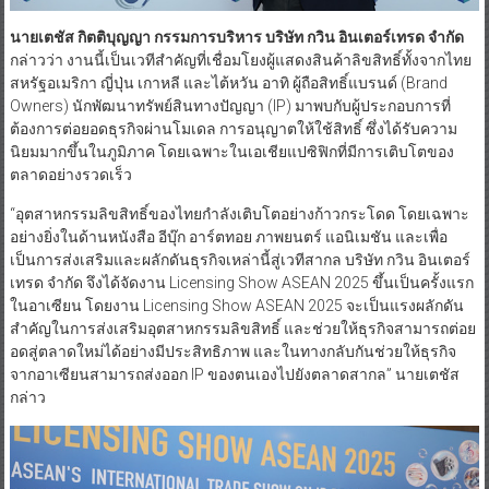
นายเตชัส กิตติบุญญา กรรมการบริหาร บริษัท กวิน อินเตอร์เทรด จำกัด
กล่าวว่า งานนี้เป็นเวทีสำคัญที่เชื่อมโยงผู้แสดงสินค้าลิขสิทธิ์ทั้งจากไทย
สหรัฐอเมริกา ญี่ปุ่น เกาหลี และไต้หวัน อาทิ ผู้ถือสิทธิ์แบรนด์ (Brand
Owners) นักพัฒนาทรัพย์สินทางปัญญา (IP) มาพบกับผู้ประกอบการที่
ต้องการต่อยอดธุรกิจผ่านโมเดล การอนุญาตให้ใช้สิทธิ์ ซึ่งได้รับความ
นิยมมากขึ้นในภูมิภาค โดยเฉพาะในเอเชียแปซิฟิกที่มีการเติบโตของ
ตลาดอย่างรวดเร็ว
“อุตสาหกรรมลิขสิทธิ์ของไทยกำลังเติบโตอย่างก้าวกระโดด โดยเฉพาะ
อย่างยิ่งในด้านหนังสือ อีบุ๊ก อาร์ตทอย ภาพยนตร์ แอนิเมชัน และเพื่อ
เป็นการส่งเสริมและผลักดันธุรกิจเหล่านี้สู่เวทีสากล บริษัท กวิน อินเตอร์
เทรด จำกัด จึงได้จัดงาน Licensing Show ASEAN 2025 ขึ้นเป็นครั้งแรก
ในอาเซียน โดยงาน Licensing Show ASEAN 2025 จะเป็นแรงผลักดัน
สำคัญในการส่งเสริมอุตสาหกรรมลิขสิทธิ์ และช่วยให้ธุรกิจสามารถต่อย
อดสู่ตลาดใหม่ได้อย่างมีประสิทธิภาพ และในทางกลับกันช่วยให้ธุรกิจ
จากอาเซียนสามารถส่งออก IP ของตนเองไปยังตลาดสากล” นายเตชัส
กล่าว