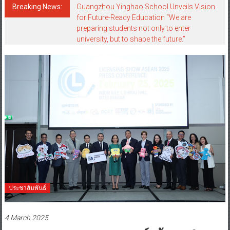
Breaking News:
Guangzhou Yinghao School Unveils Vision
for Future-Ready Education “We are
preparing students not only to enter
university, but to shape the future.”
ประชาสัมพันธ์
4 March 2025