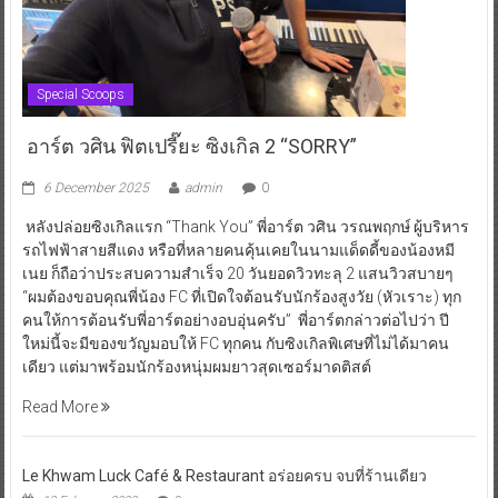
Special Scoops
อาร์ต วศิน ฟิตเปรี๊ยะ ซิงเกิล 2 “SORRY”
6 December 2025
admin
0
หลังปล่อยซิงเกิลแรก “Thank You” พี่อาร์ต วศิน วรณพฤกษ์ ผู้บริหาร
รถไฟฟ้าสายสีแดง หรือที่หลายคนคุ้นเคยในนามแด็ดดี้ของน้องหมี
เนย ก็ถือว่าประสบความสำเร็จ 20 วันยอดวิวทะลุ 2 แสนวิวสบายๆ
“ผมต้องขอบคุณพี่น้อง FC ที่เปิดใจต้อนรับนักร้องสูงวัย (หัวเราะ) ทุก
คนให้การต้อนรับพี่อาร์ตอย่างอบอุ่นครับ” พี่อาร์ตกล่าวต่อไปว่า ปี
ใหม่นี้จะมีของขวัญมอบให้ FC ทุกคน กับซิงเกิลพิเศษที่ไม่ได้มาคน
เดียว แต่มาพร้อมนักร้องหนุ่มผมยาวสุดเซอร์มาดติสต์
Read More
Le Khwam Luck Café & Restaurant อร่อยครบ จบที่ร้านเดียว