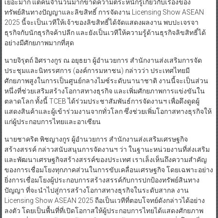
เยอะมาก แต่คนจำนวนมากขาดความตระหนักรู้เกี่ยวกับเรื่องของ
ทรัพย์สินทางปัญญาและลิขสิทธิ์ การจัดงาน Licensing Show ASEAN
2025 นี้จะเป็นเวทีให้เจ้าของลิขสิทธิ์ได้จัดแสดงผลงาน พบปะเจรจา
ธุรกิจกับนักธุรกิจค้าปลีก และยังเป็นเวทีให้ความรู้ด้านธุรกิจลิขสิทธิ์ได้
อย่างมีศักยภาพมากที่สุด
นายจิรุตถ์ อิศรางกูร ณ อยุธยา ผู้อำนวยการ สำนักงานส่งเสริมการจัด
ประชุมและนิทรรศการ (องค์การมหาชน) กล่าวว่า ประเทศไทยมี
ศักยภาพสูงในการเป็นศูนย์กลางไมซ์ระดับนานาชาติ งานนี้จะเป็นส่วน
หนึ่งที่ช่วยเสริมสร้างโอกาสทางธุรกิจ และเพิ่มศักยภาพการแข่งขันใน
ตลาดโลก ทั้งนี้ TCEB ได้ร่วมประชาสัมพันธ์การจัดงานฯ เพื่อดึงดูดผู้
แสดงสินค้าและผู้เข้าร่วมงานจากทั่วโลก ซึ่งช่วยเพิ่มโอกาสทางธุรกิจให้
แก่ผู้ประกอบการไทยและอาเซียน
นายชาคริต พิชญางกูร ผู้อำนวยการ สำนักงานส่งเสริมเศรษฐกิจ
สร้างสรรค์ กล่าวสนับสนุนการจัดงานฯ ว่า ในฐานะหน่วยงานที่ส่งเสริม
และพัฒนาเศรษฐกิจสร้างสรรค์ของประเทศ เราเล็งเห็นถึงความสำคัญ
ของการเชื่อมโยงทุกภาคส่วนในการขับเคลื่อนเศรษฐกิจ โดยเฉพาะอย่าง
ยิ่งการเชื่อมโยงผู้ประกอบการสร้างสรรค์กับการปกป้องทรัพย์สินทาง
ปัญญา ที่จะนำไปสู่การสร้างโอกาสทางธุรกิจในระดับสากล งาน
Licensing Show ASEAN 2025 ถือเป็นเวทีที่ตอบโจทย์ดังกล่าวได้อย่าง
ลงตัว โดยเป็นพื้นที่ที่เปิดโอกาสให้ผู้ประกอบการไทยได้แสดงศักยภาพ