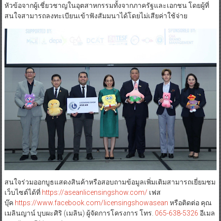
หัวข้อจากผู้เชี่ยวชาญในอุตสาหกรรมทั้งจากภาครัฐและเอกชน โดยผู้ที่
สนใจสามารถลงทะเบียนเข้าฟังสัมมนาได้โดยไม่เสียค่าใช้จ่าย
สนใจร่วมออกบูธแสดงสินค้าหรือสอบถามข้อมูลเพิ่มเติมสามารถเยี่ยมชม
เว็บไซต์ได้ที่
https://aseanlicensingshow.com/
เฟส
บุ๊ค
https://www.facebook.com/licensingshowasean
หรือติดต่อ คุณ
เมลินญาน์ บุบผะศิริ (เมลิน) ผู้จัดการโครงการ โทร.
065-638-5326
อีเมล