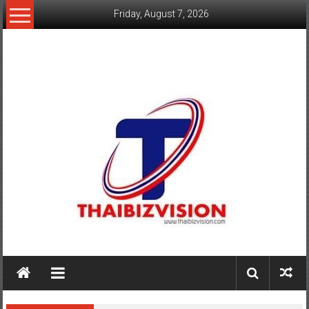
Skip
Friday, August 7, 2026
to
content
www.thaibizvision.com
เว็บ
ธุรกิจ
ของ
คน
ไทย