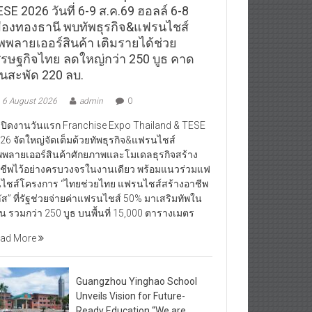
SE 2026 วันที่ 6-9 ส.ค.69 ฮอลล์ 6-8
มืองทองธานี พบทัพธุรกิจ&แฟรนไชส์
ัพพลายเออร์สินค้า เติมรายได้ช่วย
ศรษฐกิจไทย ลดใหญ่กว่า 250 บูธ คาด
ินสะพัด 220 ลบ.
6 August 2026
admin
0
ิดงานวันแรก Franchise Expo Thailand & TESE
26 จัดใหญ่จัดเต็มด้วยทัพธุรกิจ&แฟรนไชส์
พพลายเออร์สินค้าศักยภาพและโมเดลธุรกิจสร้าง
ชีพไว้อย่างครบวงจรในงานเดียว พร้อมแนวร่วมแฟ
ไชส์โครงการ “ไทยช่วยไทย แฟรนไชส์สร้างอาชีพ
ัส” ที่รัฐช่วยจ่ายค่าแฟรนไชส์ 50% มาเสริมทัพใน
น รวมกว่า 250 บูธ บนพื้นที่ 15,000 ตารางเมตร
ad More
Guangzhou Yinghao School
Unveils Vision for Future-
Ready Education “We are