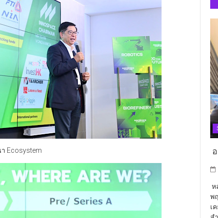
อา
ฒนา Ecosystem
หล
พฤ
เค
สำ