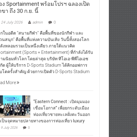
อง Sportainment พร้อมโปรฯ ฉลองเปิด
ขา ถึง 30 ก.ย. นี้
24 July 2026
admin
0
กในอดีต “สนามกีฬา” คือพื้นที่ของนักกีฬา และ
วนสนุก” คือพื้นที่แห่งความบันเทิง วันนี้ทั้งสองโลก
ลังหลอมรวมเป็นหนึ่งเดียว ภายใต้แนวคิด
ortainment (Sports + Entertainment) ที่กำลังได้รับ
ามนิยมทั่วโลก โดยล่าสุด บริษัท ทีโอเอ-พีพีไอเอช
กัด ผู้ให้บริการ D-Sports Stadium ได้คิกออฟการ
ิบโตครั้งสำคัญ ด้วยการเปิดตัว D-Sports Stadium
ad More
“Eastern Connect : เปิดมุมมอง
เชื่อมโอกาส” เพื่อยกระดับเมือง
ท่องเที่ยวชายทะเลฝั่งตะวันออก
้เป็นจุดหมายปลายทางของการท่องเที่ยว luxury
9 July 2026
0