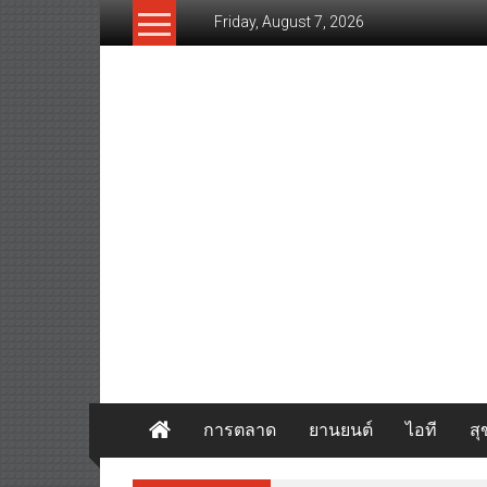
Skip
Friday, August 7, 2026
to
content
www.thaibizvision.com
เว็บ
ธุรกิจ
ของ
คน
ไทย
การตลาด
ยานยนต์
ไอที
ส