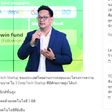
ขอ
(ห
พี
ทุ
นั
Re
Le
ร้
TO
pTech Startup ของประเทศไทยผ่านการลงทุนและโครงการความ
ซิ
นบาท ใน 3 DeepTech Startup ที่มีศักยภาพสูง ได้แก่
ทุ
กส์ขั้นสูง
#H
คลด้วยเทคโนโลยี 3 มิติ
โนโลยีที่ยั่งยืน