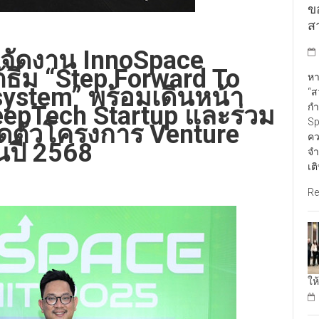
ข
สา
 จัดงาน InnoSpace
ธีม “Step Forward To
หา
system” พร้อมเดินหน้า
“ส
กำ
epTech Startup และร่วม
Sp
ิดตัวโครงการ Venture
คว
นปี 2568
จำ
เต
Re
ให