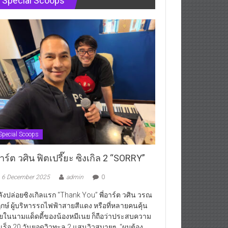
Special Scoops
Special Scoops
ร์ต วศิน ฟิตเปรี๊ยะ ซิงเกิล 2 “SORRY”
6 December 2025
admin
0
ังปล่อยซิงเกิลแรก “Thank You” พี่อาร์ต วศิน วรณ
กษ์ ผู้บริหารรถไฟฟ้าสายสีแดง หรือที่หลายคนคุ้น
ยในนามแด็ดดี้ของน้องหมีเนย ก็ถือว่าประสบความ
เร็จ 20 วันยอดวิวทะลุ 2 แสนวิวสบายๆ “ผมต้อง