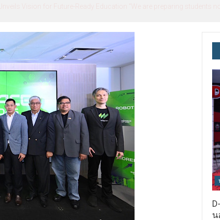
ils Vision for Future-Ready Education “We are preparing students not o
D-
นอ