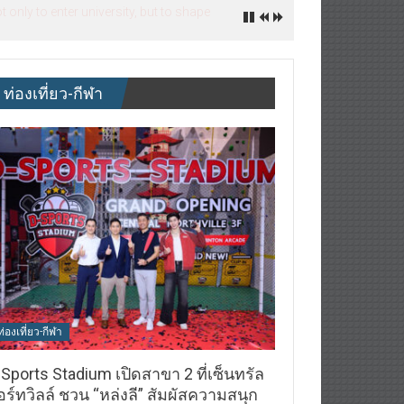
nly to enter university, but to shape
ท่องเที่ยว-กีฬา
ท่องเที่ยว-กีฬา
Sports Stadium เปิดสาขา 2 ที่เซ็นทรัล
ร์ทวิลล์ ชวน “หล่งลี” สัมผัสความสนุก