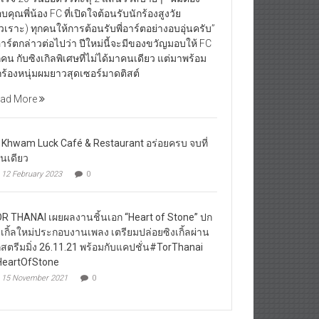
บคุณพี่น้อง FC ที่เปิดใจต้อนรับนักร้องสูงวัย
ัวเราะ) ทุกคนให้การต้อนรับพี่อาร์ตอย่างอบอุ่นครับ”
่อาร์ตกล่าวต่อไปว่า ปีใหม่นี้จะมีของขวัญมอบให้ FC
กคน กับซิงเกิลพิเศษที่ไม่ได้มาคนเดียว แต่มาพร้อม
กร้องหนุ่มผมยาวสุดเซอร์มาดติสต์
ad More
 Khwam Luck Café & Restaurant อร่อยครบ จบที่
านเดียว
12 February 2023
0
R THANAI เผยผลงานชิ้นเอก “Heart of Stone” ปก
งเกิ้ลใหม่ประกอบงานเพลง เตรียมปล่อยซิงเกิ้ลผ่าน
กสตรีมมิ่ง 26.11.21 พร้อมกับแคปชั่น#TorThanai
eartOfStone
15 November 2021
0