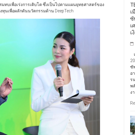
TE
ุนสมทบเพื่อเร่งการเติบโต ซึ่งเป็นไปตามแผนยุทธศาสตร์ของ
เ
ลงทุนเพื่อผลักดันนวัตกรรมด้าน DeepTech
ซ
เ
เง
เป
20
ซั
อา
รน
พล
งา
Re