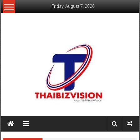
Skip
Friday, August 7, 2026
to
content
www.thaibizvision.com
เว็บ
ธุรกิจ
ของ
คน
ไทย