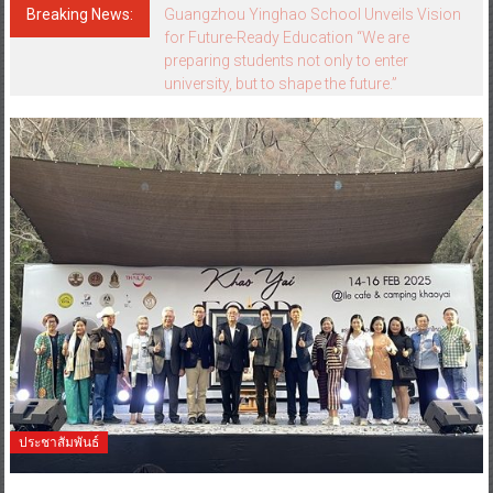
Breaking News:
Guangzhou Yinghao School Unveils Vision
for Future-Ready Education “We are
preparing students not only to enter
university, but to shape the future.”
ประชาสัมพันธ์