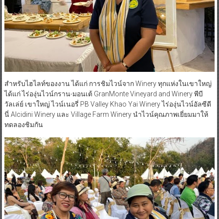
สำหรับไฮไลท์ของงาน ได้แก่ การชิมไวน์จาก Winery ทุกแห่งในเขาใหญ่
ได้แก่ ไร่องุ่นไวน์กราน-มอนเต้ GranMonte Vineyard and Winery พีบี
วัลเล่ย์ เขาใหญ่ ไวน์เนอรี่ PB Valley Khao Yai Winery ไร่องุ่นไวน์อัลซีดี
นี่ Alcidini Winery และ Village Farm Winery นำไวน์คุณภาพเยี่ยมมาให้
ทดลองชิมกัน