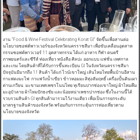
งาน “Food & Wine Festival Celebrating Korat GI” จัดขึ้นเพื่อสานต่อ
นโยบายซอฟต์พาวเวอร์ของจังหวัดนครราชสีมา เพื่อขับเคลื่อนอุตสาห
กรรมซอฟต์พาวเวอร์ 11 อุตสาหกรรม ได้แก่ อาหาร กีฬา ดนตรี
ภาพยนตร์และซีรีส์ ท่องเที่ยว หนังสือ ศิลปะ ออกแบบ แฟชั่น เทศกาล
และเกม โดยสินค้าที่ได้รับการขึ้นทะเบียน GI ในจังหวัดนครราชสีมา
ปัจจุบันมีมากถึง 11 สินค้า ได้แก่ ไวน์เขาใหญ่ เส้นไหมไทยพื้นบ้านอีสาน
กาแฟดงมะไฟ กาแฟวังน้ำเขียว ข้าวหอมมะลิทุ่งสัมฤทธิ์ เครื่องปั้นดินเผา
ด่านเกวียน มะขามเทศเพชรโนนไทย ทุเรียนปากช่องเขาใหญ่ ผ้าไหมคึม
มะอุบัวลาย ผ้าไหมปักธงชัย และน้อยหน่าเพชรปากช่อง ซึ่งในงานนี้ได้
รวบรวมสินค้า GI ทุกสินค้ามารวมไว้งานเดียว เพื่อเป็นการยกระดับ
มาตรฐานสินค้าของจังหวัด พร้อมกับการกระตุ้นการท่องเที่ยวตาม
นโยบายของจังหวัด