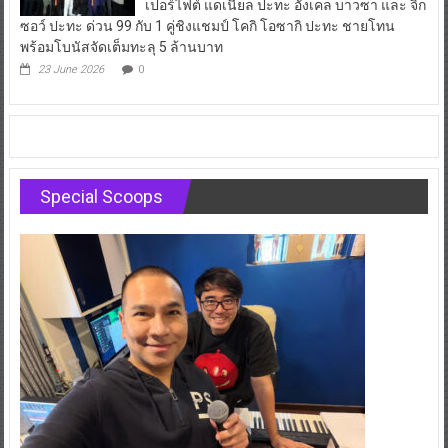
เปอร์ไฟต์ แดเนียล ปะทะ อังเคล บาวซา และ จิ๊ก
ซอว์ ปะทะ ด่วน 99 กับ 1 คู่ชิงแชมป์ โคกิ โอซากิ ปะทะ ชายโทน
พร้อมโบนัสจัดเต็มทะลุ 5 ล้านบาท
23 June 2026
0
Special Scoops