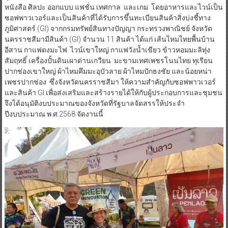
หนังสือ ศิลปะ ออกแบบ แฟชั่น เทศกาล และเกม โดยอาหารและไวน์เป็น
ซอฟพาวเวอร์และเป็นสินค้าที่ได้รับการขึ้นทะเบียนสินค้าสิ่งบ่งชี้ทาง
ภูมิศาสตร์ (GI) จากกรมทรัพย์สินทางปัญญา กระทรวงพาณิชย์ จังหวัด
นครราชสีมามีสินค้า (GI) จำนวน 11 สินค้า ได้แก่ เส้นไหมไทยพื้นบ้าน
อีสาน กาแฟดงมะไฟ ไวน์เขาใหญ่ กาแฟวังน้ำเขียว ข้าวหอมมะลิทุ่ง
สัมฤทธิ์ เครื่องปั้นดินเผาด่านเกวียน มะขามเทศเพชรโนนไทย ทุเรียน
ปากช่องเขาใหญ่ ผ้าไหมคึมมะอุบัวลาย ผ้าไหมปักธงชัย และน้อยหน่า
เพชรปากช่อง ซึ่งจังหวัดนครราชสีมา ให้ความสำคัญกับซอฟพาวเวอร์
และสินค้า GI เพื่อส่งเสริมและสร้างรายได้ให้กับผู้ประกอบการและชุมชน
จึงได้อนุมัติงบประมาณของจังหวัดที่รัฐบาลจัดสรรให้ประจำ
ปีงบประมาณ พ.ศ.2568 จัดงานนี้