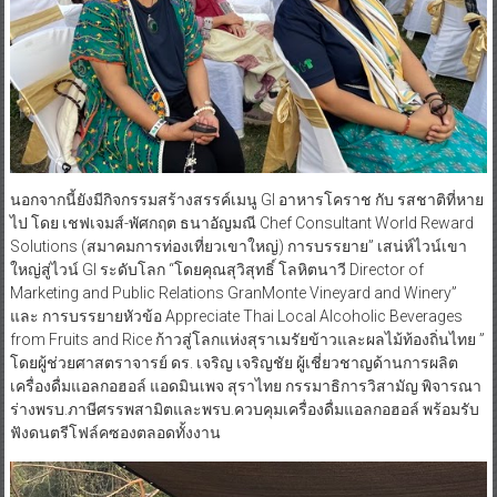
นอกจากนี้ยังมีกิจกรรมสร้างสรรค์เมนู GI อาหารโคราช กับ รสชาติที่หาย
ไป โดย เชฟเจมส์-พัศกฤต ธนาอัญมณี Chef Consultant World Reward
Solutions (สมาคมการท่องเที่ยวเขาใหญ่) การบรรยาย” เสน่ห์ไวน์เขา
ใหญ่สู่ไวน์ GI ระดับโลก “โดยคุณสุวิสุทธิ์ โลหิตนาวี Director of
Marketing and Public Relations GranMonte Vineyard and Winery”
และ การบรรยายหัวข้อ Appreciate Thai Local Alcoholic Beverages
from Fruits and Rice ก้าวสู่โลกแห่งสุราเมรัยข้าวและผลไม้ท้องถิ่นไทย ”
โดยผู้ช่วยศาสตราจารย์ ดร. เจริญ เจริญชัย ผู้เชี่ยวชาญด้านการผลิต
เครื่องดื่มแอลกอฮอล์ แอดมินเพจ สุราไทย กรรมาธิการวิสามัญ พิจารณา
ร่างพรบ.ภาษีศรรพสามิตและพรบ.ควบคุมเครื่องดื่มแอลกอฮอล์ พร้อมรับ
ฟังดนตรีโฟล์คซองตลอดทั้งงาน