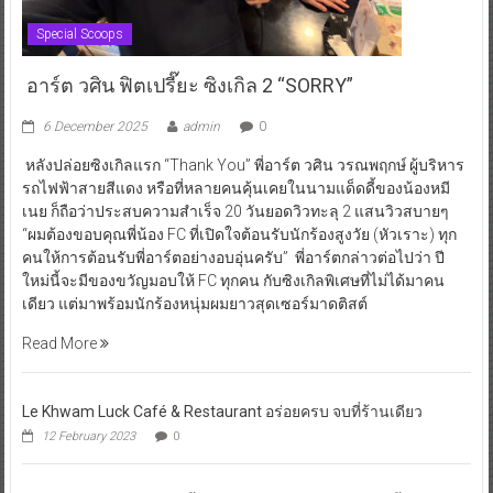
Special Scoops
อาร์ต วศิน ฟิตเปรี๊ยะ ซิงเกิล 2 “SORRY”
6 December 2025
admin
0
หลังปล่อยซิงเกิลแรก “Thank You” พี่อาร์ต วศิน วรณพฤกษ์ ผู้บริหาร
รถไฟฟ้าสายสีแดง หรือที่หลายคนคุ้นเคยในนามแด็ดดี้ของน้องหมี
เนย ก็ถือว่าประสบความสำเร็จ 20 วันยอดวิวทะลุ 2 แสนวิวสบายๆ
“ผมต้องขอบคุณพี่น้อง FC ที่เปิดใจต้อนรับนักร้องสูงวัย (หัวเราะ) ทุก
คนให้การต้อนรับพี่อาร์ตอย่างอบอุ่นครับ” พี่อาร์ตกล่าวต่อไปว่า ปี
ใหม่นี้จะมีของขวัญมอบให้ FC ทุกคน กับซิงเกิลพิเศษที่ไม่ได้มาคน
เดียว แต่มาพร้อมนักร้องหนุ่มผมยาวสุดเซอร์มาดติสต์
Read More
Le Khwam Luck Café & Restaurant อร่อยครบ จบที่ร้านเดียว
12 February 2023
0