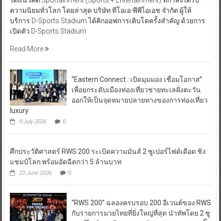
ใต้แนวคิด Sportainment (Sports + Entertainment) ที่กำลังได้รับ
ความนิยมทั่วโลก โดยล่าสุด บริษัท ทีโอเอ-พีพีไอเอช จำกัด ผู้ให้
บริการ D-Sports Stadium ได้คิกออฟการเติบโตครั้งสำคัญ ด้วยการ
เปิดตัว D-Sports Stadium
Read More
“Eastern Connect : เปิดมุมมอง เชื่อมโอกาส”
เพื่อยกระดับเมืองท่องเที่ยวชายทะเลฝั่งตะวัน
ออกให้เป็นจุดหมายปลายทางของการท่องเที่ยว
luxury
9 July 2026
0
ศึกประวัติศาสตร์ RWS 200 ระเบิดความมันส์ 2 ซูเปอร์ไฟต์เดือด ชิง
แชมป์โลก พร้อมอัดฉีดกว่า 5 ล้านบาท
23 June 2026
0
“RWS 200” ฉลองครบรอบ 200 อีเวนต์ของ RWS
กับรายการมวยไทยที่ยิ่งใหญ่ที่สุด นำทัพโดย 2 ซู