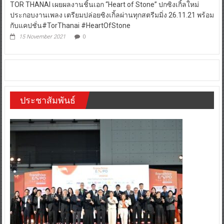
TOR THANAI เผยผลงานชิ้นเอก “Heart of Stone” ปกซิงเกิ้ลใหม่
ประกอบงานเพลง เตรียมปล่อยซิงเกิ้ลผ่านทุกสตรีมมิ่ง 26.11.21 พร้อม
กับแคปชั่น#TorThanai #HeartOfStone
15 November 2021
0
ประชาสัมพันธ์