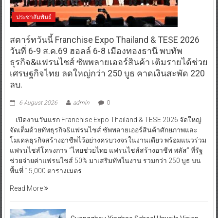
ประชาสัมพันธ์
สตาร์ทวันนี้ Franchise Expo Thailand & TESE 2026
วันที่ 6-9 ส.ค.69 ฮอลล์ 6-8 เมืองทองธานี พบทัพ
ธุรกิจ&แฟรนไชส์ ซัพพลายเออร์สินค้า เติมรายได้ช่วย
เศรษฐกิจไทย ลดใหญ่กว่า 250 บูธ คาดเงินสะพัด 220
ลบ.
6 August 2026
admin
0
เปิดงานวันแรก Franchise Expo Thailand & TESE 2026 จัดใหญ่
จัดเต็มด้วยทัพธุรกิจ&แฟรนไชส์ ซัพพลายเออร์สินค้าศักยภาพและ
โมเดลธุรกิจสร้างอาชีพไว้อย่างครบวงจรในงานเดียว พร้อมแนวร่วม
แฟรนไชส์โครงการ “ไทยช่วยไทย แฟรนไชส์สร้างอาชีพ พลัส” ที่รัฐ
ช่วยจ่ายค่าแฟรนไชส์ 50% มาเสริมทัพในงาน รวมกว่า 250 บูธ บน
พื้นที่ 15,000 ตารางเมตร
Read More