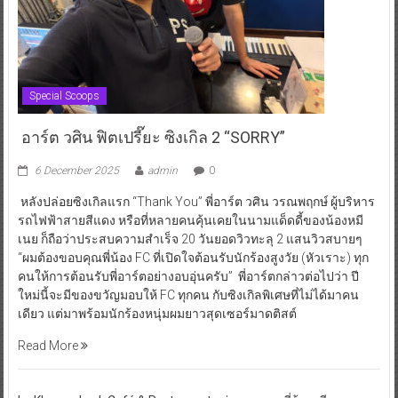
Special Scoops
อาร์ต วศิน ฟิตเปรี๊ยะ ซิงเกิล 2 “SORRY”
6 December 2025
admin
0
หลังปล่อยซิงเกิลแรก “Thank You” พี่อาร์ต วศิน วรณพฤกษ์ ผู้บริหาร
รถไฟฟ้าสายสีแดง หรือที่หลายคนคุ้นเคยในนามแด็ดดี้ของน้องหมี
เนย ก็ถือว่าประสบความสำเร็จ 20 วันยอดวิวทะลุ 2 แสนวิวสบายๆ
“ผมต้องขอบคุณพี่น้อง FC ที่เปิดใจต้อนรับนักร้องสูงวัย (หัวเราะ) ทุก
คนให้การต้อนรับพี่อาร์ตอย่างอบอุ่นครับ” พี่อาร์ตกล่าวต่อไปว่า ปี
ใหม่นี้จะมีของขวัญมอบให้ FC ทุกคน กับซิงเกิลพิเศษที่ไม่ได้มาคน
เดียว แต่มาพร้อมนักร้องหนุ่มผมยาวสุดเซอร์มาดติสต์
Read More