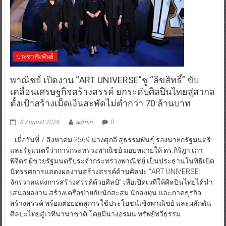
ประชาสัมพันธ์
พาณิชย์ เปิดงาน “ART UNIVERSE”ชู “ลิขสิทธิ์” ขับ
เคลื่อนเศรษฐกิจสร้างสรรค์ ยกระดับศิลปินไทยสู่สากล
ตั้งเป้าสร้างเม็ดเงินสะพัดไม่ต่ำกว่า 70 ล้านบาท
8 August 2026
admin
0
เมื่อวันที่ 7 สิงหาคม 2569 นางศุภจี สุธรรมพันธุ์ รองนายกรัฐมนตรี
และรัฐมนตรีว่าการกระทรวงพาณิชย์ มอบหมายให้ ดร.กิริฎา เภา
พิจิตร ผู้ช่วยรัฐมนตรีประจำกระทรวงพาณิชย์ เป็นประธานในพิธีเปิด
นิทรรศการแสดงผลงานสร้างสรรค์ด้านศิลปะ “ART UNIVERSE:
จักรวาลแห่งการสร้างสรรค์ด้วยศิลป์” เพื่อเปิดเวทีให้ศิลปินไทยได้นำ
เสนอผลงาน สร้างเครือข่ายกับนักสะสม นักลงทุน และภาคธุรกิจ
สร้างสรรค์ พร้อมต่อยอดสู่การใช้ประโยชน์เชิงพาณิชย์ และผลักดัน
ศิลปะไทยสู่เวทีนานาชาติ โดยมีนางอรมน ทรัพย์ทวีธรรม