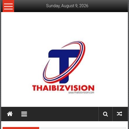
Skip
Sunday, August 9, 2026
to
content
www.thaibizvision.com
เว็บ
ธุรกิจ
ของ
คน
ไทย