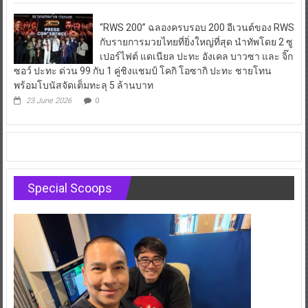
“RWS 200” ฉลองครบรอบ 200 อีเวนต์ของ RWS
กับรายการมวยไทยที่ยิ่งใหญ่ที่สุด นำทัพโดย 2 ซู
เปอร์ไฟต์ แดเนียล ปะทะ อังเคล บาวซา และ จิ๊ก
ซอว์ ปะทะ ด่วน 99 กับ 1 คู่ชิงแชมป์ โคกิ โอซากิ ปะทะ ชายโทน
พร้อมโบนัสจัดเต็มทะลุ 5 ล้านบาท
23 June 2026
0
Special Scoops