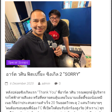
Special Scoops
อาร์ต วศิน ฟิตเปรี๊ยะ ซิงเกิล 2 “SORRY”
6 December 2025
admin
0
หลังปล่อยซิงเกิลแรก “Thank You” พี่อาร์ต วศิน วรณพฤกษ์ ผู้บริหาร
รถไฟฟ้าสายสีแดง หรือที่หลายคนคุ้นเคยในนามแด็ดดี้ของน้องหมี
เนย ก็ถือว่าประสบความสำเร็จ 20 วันยอดวิวทะลุ 2 แสนวิวสบายๆ
“ผมต้องขอบคุณพี่น้อง FC ที่เปิดใจต้อนรับนักร้องสูงวัย (หัวเราะ) ทุก