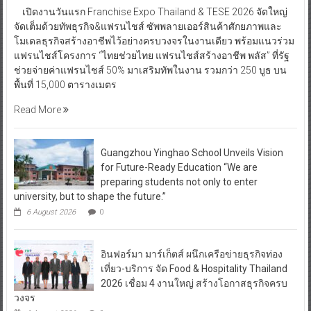
เปิดงานวันแรก Franchise Expo Thailand & TESE 2026 จัดใหญ่
จัดเต็มด้วยทัพธุรกิจ&แฟรนไชส์ ซัพพลายเออร์สินค้าศักยภาพและ
โมเดลธุรกิจสร้างอาชีพไว้อย่างครบวงจรในงานเดียว พร้อมแนวร่วม
แฟรนไชส์โครงการ “ไทยช่วยไทย แฟรนไชส์สร้างอาชีพ พลัส” ที่รัฐ
ช่วยจ่ายค่าแฟรนไชส์ 50% มาเสริมทัพในงาน รวมกว่า 250 บูธ บน
พื้นที่ 15,000 ตารางเมตร
Read More
Guangzhou Yinghao School Unveils Vision
for Future-Ready Education “We are
preparing students not only to enter
university, but to shape the future.”
6 August 2026
0
อินฟอร์มา มาร์เก็ตส์ ผนึกเครือข่ายธุรกิจท่อง
เที่ยว-บริการ จัด Food & Hospitality Thailand
2026 เชื่อม 4 งานใหญ่ สร้างโอกาสธุรกิจครบ
วงจร