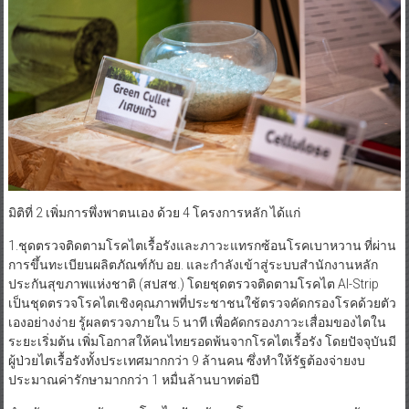
มิติที่ 2 เพิ่มการพึ่งพาตนเอง ด้วย 4 โครงการหลัก ได้แก่
1.ชุดตรวจติดตามโรคไตเรื้อรังและภาวะแทรกซ้อนโรคเบาหวาน ที่ผ่าน
การขึ้นทะเบียนผลิตภัณฑ์กับ อย. และกำลังเข้าสู่ระบบสำนักงานหลัก
ประกันสุขภาพแห่งชาติ (สปสช.) โดยชุดตรวจติดตามโรคไต Al-Strip
เป็นชุดตรวจโรคไตเชิงคุณภาพที่ประชาชนใช้ตรวจคัดกรองโรคด้วยตัว
เองอย่างง่าย รู้ผลตรวจภายใน 5 นาที เพื่อคัดกรองภาวะเสื่อมของไตใน
ระยะเริ่มต้น เพิ่มโอกาสให้คนไทยรอดพ้นจากโรคไตเรื้อรัง โดยปัจจุบันมี
ผู้ป่วยไตเรื้อรังทั้งประเทศมากกว่า 9 ล้านคน ซึ่งทำให้รัฐต้องจ่ายงบ
ประมาณค่ารักษามากกว่า 1 หมื่นล้านบาทต่อปี