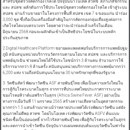
สำหรับชุดตรวจคัดกรองโรคไต ปัจจุบันนาโนเทค สวทช. สภาเภสัชกรรม
และ สปสช. ผลักดันการใช้ประโยชน์ชุดตรวจคัดกรองโรคไต เข้าสู่ระบบ
สปสช. ผ่านร้านขายยาในโครงการพื้นที่ สปสช.เขต 7 จ.ขอนแก่น นำร่อง
3,000 ชุด ซึ่งถือเป็นเครื่องมือสำคัญในการคัดกรองกลุ่มเสี่ยงสูงต่อการ
เกิดโรคไตแบบครบวงจร โดยคาดว่าจะนำร่องแล้วเสร็จในเดือน
มิถุนายน 2568 ก่อนจะผลักดันเข้าเป็นสิทธิประโยชน์ในระบบหลัก
ประกันสุขภาพ
2.Digital Healthcare Platform ขยายผลแพลตฟอร์มบริการการแพทย์ปฐม
ภูมิ สนับสนุนหน่วยบริการนวัตกรรมตามนโยบาย สปสช. และบริการการ
แพทย์ฉุกเฉิน ช่วยคนไทยได้ใช้ประโยชน์กว่า 3 ล้านคน จำนวนการใช้
บริการมากกว่า 8 ล้านครั้ง สนับสนุนหน่วยบริการทางการแพทย์มากกว่า
6,200 แห่ง รวมถึงสนับสนุนนโยบาย 30 บาทรักษาทุกที่ของรัฐบาล
3. วัคซีนสัตว์ พัฒนาวัคซีน ASF สายพันธุ์ไทย เพื่อเป็นความหวังใหม่ใน
การสู้กับโรคระบาดในสุกร จากการที่ประเทศไทยประกาศการระบาด
ของโรคอหิวาต์แอฟริกาในสุกร (Africa Swine Fever: ASF) อย่างเป็น
ทางการเมื่อวันที่ 11 มกราคม 2565 สร้างความเสียหายในอุตสาหกรรม
มากกว่า 1.5 แสนล้านบาท แม้ว่าหลายประเทศได้เร่งพัฒนาวัคซีน แต่ยัง
คุณภาพไม่ดีพอ สวทช. โดยไบโอเทค เร่งพัฒนาวัคซีน ASFV ต้นแบบ
ชนิดเชื้อเป็นอ่อนฤทธิ์ จากไวรัสสายพันธุ์ไทย เพื่อสู้กับโรคระบาดในสุกร
และลดการนำเข้าวัคซีน ปัจจุบันวางแผนทดสอบต้นแบบวัคซีนในฟาร์ม