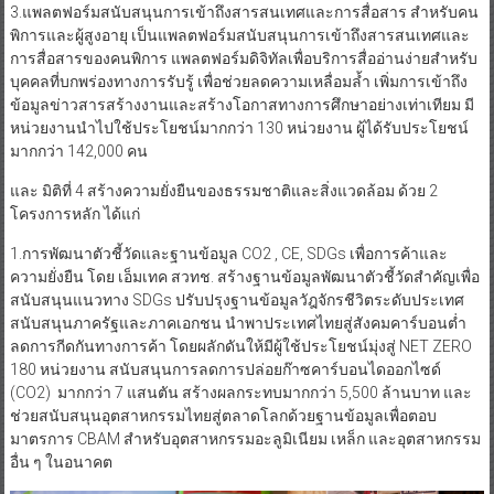
3.แพลตฟอร์มสนับสนุนการเข้าถึงสารสนเทศและการสื่อสาร สำหรับคน
พิการและผู้สูงอายุ เป็นแพลตฟอร์มสนับสนุนการเข้าถึงสารสนเทศและ
การสื่อสารของคนพิการ แพลตฟอร์มดิจิทัลเพื่อบริการสื่ออ่านง่ายสำหรับ
บุคคลที่บกพร่องทางการรับรู้ เพื่อช่วยลดความเหลื่อมล้ำ เพิ่มการเข้าถึง
ข้อมูลข่าวสารสร้างงานและสร้างโอกาสทางการศึกษาอย่างเท่าเทียม มี
หน่วยงานนำไปใช้ประโยชน์มากกว่า 130 หน่วยงาน ผู้ได้รับประโยชน์
มากกว่า 142,000 คน
และ มิติที่ 4 สร้างความยั่งยืนของธรรมชาติและสิ่งแวดล้อม ด้วย 2
โครงการหลัก ได้แก่
1.การพัฒนาตัวชี้วัดและฐานข้อมูล CO2 , CE, SDGs เพื่อการค้าและ
ความยั่งยืน โดย เอ็มเทค สวทช. สร้างฐานข้อมูลพัฒนาตัวชี้วัดสำคัญเพื่อ
สนับสนุนแนวทาง SDGs ปรับปรุงฐานข้อมูลวัฎจักรชีวิตระดับประเทศ
สนับสนุนภาครัฐและภาคเอกชน นำพาประเทศไทยสู่สังคมคาร์บอนต่ำ
ลดการกีดกันทางการค้า โดยผลักดันให้มีผู้ใช้ประโยชน์มุ่งสู่ NET ZERO
180 หน่วยงาน สนับสนุนการลดการปล่อยก๊าซคาร์บอนไดออกไซด์
(CO2) มากกว่า 7 แสนตัน สร้างผลกระทบมากกว่า 5,500 ล้านบาท และ
ช่วยสนับสนุนอุตสาหกรรมไทยสู่ตลาดโลกด้วยฐานข้อมูลเพื่อตอบ
มาตรการ CBAM สำหรับอุตสาหกรรมอะลูมิเนียม เหล็ก และอุตสาหกรรม
อื่น ๆ ในอนาคต