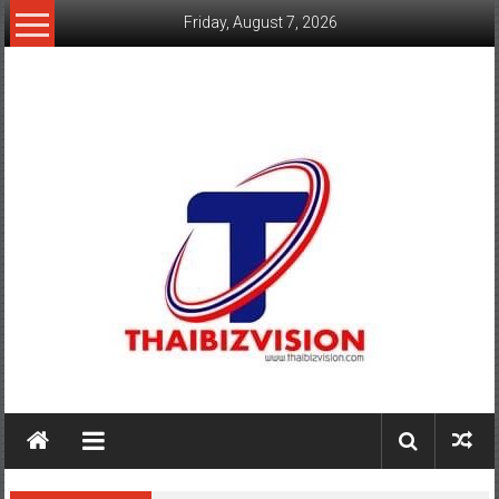
Skip
Friday, August 7, 2026
to
content
www.thaibizvision.com
เว็บ
ธุรกิจ
ของ
คน
ไทย