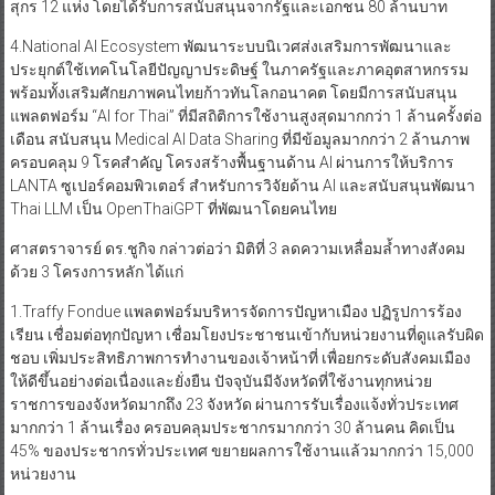
สุกร 12 แห่ง โดยได้รับการสนับสนุนจากรัฐและเอกชน 80 ล้านบาท
4.National AI Ecosystem พัฒนาระบบนิเวศส่งเสริมการพัฒนาและ
ประยุกต์ใช้เทคโนโลยีปัญญาประดิษฐ์ ในภาครัฐและภาคอุตสาหกรรม
พร้อมทั้งเสริมศักยภาพคนไทยก้าวทันโลกอนาคต โดยมีการสนับสนุน
แพลตฟอร์ม “AI for Thai” ที่มีสถิติการใช้งานสูงสุดมากกว่า 1 ล้านครั้งต่อ
เดือน สนับสนุน Medical AI Data Sharing ที่มีข้อมูลมากกว่า 2 ล้านภาพ
ครอบคลุม 9 โรคสำคัญ โครงสร้างพื้นฐานด้าน AI ผ่านการให้บริการ
LANTA ซูเปอร์คอมพิวเตอร์ สำหรับการวิจัยด้าน AI และสนับสนุนพัฒนา
Thai LLM เป็น OpenThaiGPT ที่พัฒนาโดยคนไทย
ศาสตราจารย์ ดร.ชูกิจ กล่าวต่อว่า มิติที่ 3 ลดความเหลื่อมล้ำทางสังคม
ด้วย 3 โครงการหลัก ได้แก่
1.Traffy Fondue แพลตฟอร์มบริหารจัดการปัญหาเมือง ปฏิรูปการร้อง
เรียน เชื่อมต่อทุกปัญหา เชื่อมโยงประชาชนเข้ากับหน่วยงานที่ดูแลรับผิด
ชอบ เพิ่มประสิทธิภาพการทำงานของเจ้าหน้าที่ เพื่อยกระดับสังคมเมือง
ให้ดีขึ้นอย่างต่อเนื่องและยั่งยืน ปัจจุบันมีจังหวัดที่ใช้งานทุกหน่วย
ราชการของจังหวัดมากถึง 23 จังหวัด ผ่านการรับเรื่องแจ้งทั่วประเทศ
มากกว่า 1 ล้านเรื่อง ครอบคลุมประชากรมากกว่า 30 ล้านคน คิดเป็น
45% ของประชากรทั่วประเทศ ขยายผลการใช้งานแล้วมากกว่า 15,000
หน่วยงาน