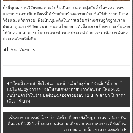
ทั้งนี้ทุกผลงานวิจัยทุกความสำเร็จเกิดจากความมุ่งมั่นตั้งใจของ สวทช.
และหน่วยงานพันธมิตรที่ได้ร่วมกันสร้างความเข้มแข็งให้กับระบบนิเวศ
วิจัยและนวัตกรรม เพื่อเป็นขุมพลังในการเสริมสร้างเศรษฐกิจฐานราก
พัฒนาคุณภาพชีวิตประชาชนคนไทยอย่างทั่วถึง และสร้างความเข้มแข็ง
ให้กับความสามารถในการแข่งขันของประเทศ ด้วย วทน. เพื่อการพัฒนา
ประเทศไทยที่ยั่งยืน
Post Views:
8
Post
ปีใหม่นี้ แซ่บนัวถึงใจกันถ้วนหน้า! เมื่อ “บลูช็อป” จับมือ “น้ำปลาร้า
แม่ไพลิน by จ่าวิรัช” จัดโปรพิเศษส่งท้ายปีเก่าต้อนรับปีใหม่ 2025
navigation
กับน้ำปลาร้าในร้านบลูช็อปฉลองครอบรอบ 12 ปี 19 สาขา ในราคา
เพียง 19 บาท
เซ็นทารา แกรนด์ โอซาก้า ส่งท้ายปีอย่างยิ่งใหญ่ กวาดรางวัลการัน
ตีตลอดปี 2024 สร้างผลงานอันยอดเยี่ยมจากหลากหลายเวที ทั้งด้าน
การออกแบบ ห้องอาหาร และสปา