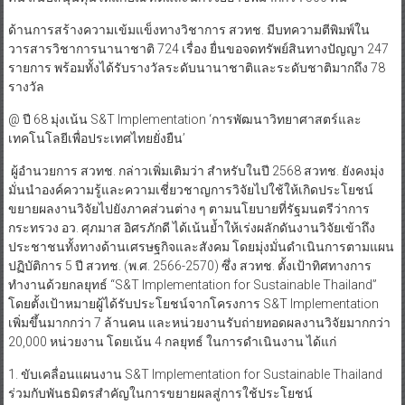
ด้านการสร้างความเข้มแข็งทางวิชาการ สวทช. มีบทความตีพิมพ์ใน
วารสารวิชาการนานาชาติ 724 เรื่อง ยื่นขอจดทรัพย์สินทางปัญญา 247
รายการ พร้อมทั้งได้รับรางวัลระดับนานาชาติและระดับชาติมากถึง 78
รางวัล
@ ปี 68 มุ่งเน้น S&T Implementation ‘การพัฒนาวิทยาศาสตร์และ
เทคโนโลยีเพื่อประเทศไทยยั่งยืน’
ผู้อำนวยการ สวทช. กล่าวเพิ่มเติมว่า สำหรับในปี 2568 สวทช. ยังคงมุ่ง
มั่นนำองค์ความรู้และความเชี่ยวชาญการวิจัยไปใช้ให้เกิดประโยชน์
ขยายผลงานวิจัยไปยังภาคส่วนต่าง ๆ ตามนโยบายที่รัฐมนตรีว่าการ
กระทรวง อว. ศุภมาส อิศรภักดี ได้เน้นย้ำให้เร่งผลักดันงานวิจัยเข้าถึง
ประชาชนทั้งทางด้านเศรษฐกิจและสังคม โดยมุ่งมั่นดำเนินการตามแผน
ปฏิบัติการ 5 ปี สวทช. (พ.ศ. 2566-2570) ซึ่ง สวทช. ตั้งเป้าทิศทางการ
ทำงานด้วยกลยุทธ์ “S&T Implementation for Sustainable Thailand”
โดยตั้งเป้าหมายผู้ได้รับประโยชน์จากโครงการ S&T Implementation
เพิ่มขึ้นมากกว่า 7 ล้านคน และหน่วยงานรับถ่ายทอดผลงานวิจัยมากกว่า
20,000 หน่วยงาน โดยเน้น 4 กลยุทธ์ ในการดำเนินงาน ได้แก่
1. ขับเคลื่อนแผนงาน S&T Implementation for Sustainable Thailand
ร่วมกับพันธมิตรสำคัญในการขยายผลสู่การใช้ประโยชน์