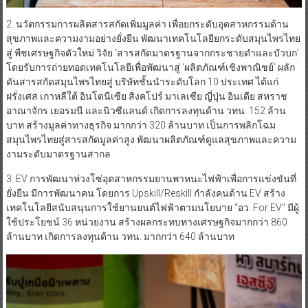
2. นวัตกรรมการผลิตสารสกัดเพิ่มมูลค่า เพื่อยกระดับอุตสาหกรรมด้าน
สุขภาพและความงามอย่างยั่งยืน พัฒนาเทคโนโลยียกระดับสมุนไพรไทย
สู่ พืชเศรษฐกิจตัวใหม่ วิจัย ‘สารสกัดมาตรฐานจากกระชายดำและบัวบก’
โดยรับการถ่ายทอดเทคโนโลยีเพื่อพัฒนาสู่ ‘ผลิตภัณฑ์เชิงพาณิชย์’ ผลัก
ดันสารสกัดสมุนไพรไทยสู่ บริษัทชั้นนำระดับโลก 10 ประเทศ ได้แก่
ฝรั่งเศส เกาหลีใต้ อินโดนีเซีย สิงคโปร์ มาเลเซีย ญี่ปุ่น อินเดีย สหราช
อาณาจักร เยอรมนี และนิวซีแลนด์ เกิดการลงทุนด้าน วทน. 152 ล้าน
บาท สร้างมูลค่าทางธุรกิจ มากกว่า 320 ล้านบาท เป็นการพลิกโฉม
สมุนไพรไทยสู่สารสกัดมูลค่าสูง พัฒนาผลิตภัณฑ์ดูแลสุขภาพและความ
งามระดับมาตรฐานสากล
3. EV การพัฒนาห่วงโซ่อุตสาหกรรมยานพาหนะไฟฟ้าเพื่อการแข่งขันที่
ยั่งยืน มีการพัฒนาคน โดยการ Upskill/Reskill กำลังคนด้าน EV สร้าง
เทคโนโลยีสนับสนุนการใช้ยานยนต์ไฟฟ้าตามนโยบาย “อว. For EV” มีผู้
ใช้ประโยชน์ 36 หน่วยงาน สร้างผลกระทบทางเศรษฐกิจมากกว่า 860
ล้านบาท เกิดการลงทุนด้าน วทน. มากกว่า 640 ล้านบาท