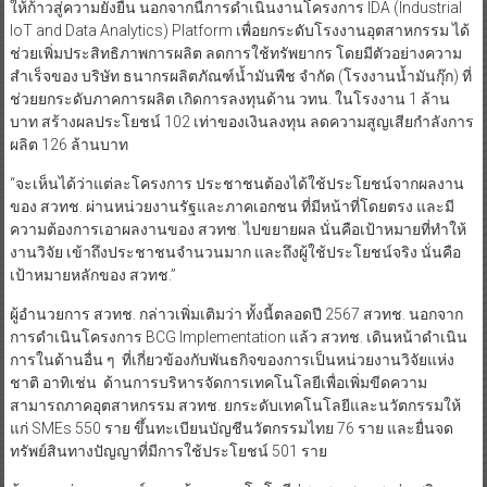
ให้ก้าวสู่ความยั่งยืน นอกจากนี้การดำเนินงานโครงการ IDA (Industrial
IoT and Data Analytics) Platform เพื่อยกระดับโรงงานอุตสาหกรรม ได้
ช่วยเพิ่มประสิทธิภาพการผลิต ลดการใช้ทรัพยากร โดยมีตัวอย่างความ
สำเร็จของ บริษัท ธนากรผลิตภัณฑ์น้ำมันพืช จำกัด (โรงงานน้ำมันกุ๊ก) ที่
ช่วยยกระดับภาคการผลิต เกิดการลงทุนด้าน วทน. ในโรงงาน 1 ล้าน
บาท สร้างผลประโยชน์ 102 เท่าของเงินลงทุน ลดความสูญเสียกำลังการ
ผลิต 126 ล้านบาท
“จะเห็นได้ว่าแต่ละโครงการ ประชาชนต้องได้ใช้ประโยชน์จากผลงาน
ของ สวทช. ผ่านหน่วยงานรัฐและภาคเอกชน ที่มีหน้าที่โดยตรง และมี
ความต้องการเอาผลงานของ สวทช. ไปขยายผล นั่นคือเป้าหมายที่ทำให้
งานวิจัย เข้าถึงประชาชนจำนวนมาก และถึงผู้ใช้ประโยชน์จริง นั่นคือ
เป้าหมายหลักของ สวทช.”
ผู้อำนวยการ สวทช. กล่าวเพิ่มเติมว่า ทั้งนี้ตลอดปี 2567 สวทช. นอกจาก
การดำเนินโครงการ BCG Implementation แล้ว สวทช. เดินหน้าดำเนิน
การในด้านอื่น ๆ ที่เกี่ยวข้องกับพันธกิจของการเป็นหน่วยงานวิจัยแห่ง
ชาติ อาทิเช่น ด้านการบริหารจัดการเทคโนโลยีเพื่อเพิ่มขีดความ
สามารถภาคอุตสาหกรรม สวทช. ยกระดับเทคโนโลยีและนวัตกรรมให้
แก่ SMEs 550 ราย ขึ้นทะเบียนบัญชีนวัตกรรมไทย 76 ราย และยื่นจด
ทรัพย์สินทางปัญญาที่มีการใช้ประโยชน์ 501 ราย