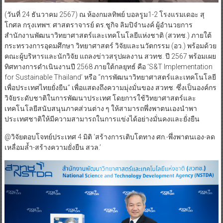
(วันที่ 24 ธันวาคม 2567) ณ ห้องกมลทิพย์ บอลรูม1-2 โรงแรมเดอะ สุ
โกศล กรุงเทพฯ: ศาสตราจารย์ ดร.ชูกิจ ลิมปิจำนงค์ ผู้อำนวยการ
สำนักงานพัฒนาวิทยาศาสตร์และเทคโนโลยีแห่งชาติ (สวทช.) ภายใต้
กระทรวงการอุดมศึกษา วิทยาศาสตร์ วิจัยและนวัตกรรม (อว.) พร้อมด้วย
คณะผู้บริหารและนักวิจัย แถลงข่าวสรุปผลงาน สวทช. ปี 2567 พร้อมเผย
ทิศทางการดำเนินงานปี 2568 ภายใต้กลยุทธ์ คือ ‘S&T Implementation
for Sustainable Thailand’ หรือ “การพัฒนาวิทยาศาสตร์และเทคโนโลยี
เพื่อประเทศไทยยั่งยืน” เพื่อแสดงถึงความมุ่งมั่นของ สวทช. ซึ่งเป็นองค์กร
วิจัยระดับชาติในการพัฒนาประเทศ โดยการใช้วิทยาศาสตร์และ
เทคโนโลยีสนับสนุนภาคส่วนต่าง ๆ ให้สามารถพึ่งพาตนเองนำพา
ประเทศชาติให้มีความสามารถในการแข่งได้อย่างมั่นคงและยั่งยืน
@วิจัยตอบโจทย์ประเทศ 4 มิติ ‘สร้างการเติบโตทาง ศก.-พึ่งพาตนเอง-ลด
เหลื่อมล้ำ-สร้างความยั่งยืน สวล.’