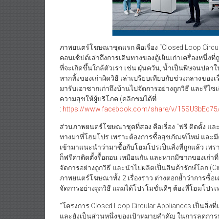
ภาพยนตร์โฆษณาชุดแรก คือเรื่อง “Closed Loop Circula
คอนเซ็ปต์เล่าถึงการเดินทางของตู้เย็นเก่าเครื่องหนึ่งท
ที่จะเกิดขึ้นใกล้ตัวเรา เช่น ฝุ่นควัน, น้ำเป็นพิษจนปลาใ
หากทิ้งของเก่าผิดวิธี เล่าเปรียบเทียบกับช่วงกลางของเร
มารับเอาซากเก่าถึงบ้านไปจัดการอย่างถูกวิธี และรีไซ
ความสุขให้ผู้บริโภค (คลิกชมได้ที่
:
https://www.facebook.com/share/v/15SU3bEc75
ส่วนภาพยนตร์โฆษณาชุดที่สอง คือเรื่อง “ฟรี ติดตั้ง และ
ทางมาที่โฮมโปร เพราะต้องการซื้อสุขภัณฑ์ใหม่ และม
เข้ามาแนะนำว่ามาซื้อกับโฮมโปรเป็นสิ่งที่ถูกแล้ว เพราะ
ก็ฟรีค่าติดตั้งรื้อถอน เหมือนกัน และหากมีซากของเก่า
จัดการอย่างถูกวิธี และนำไปผลิตเป็นสินค้ารักษ์โลก (
ภาพยนตร์โฆษณาทั้ง 2 เรื่องราว ต่างตอกย้ำว่าการซื้อเ
จัดการอย่างถูกวิธี แถมได้โปรโมชั่นดีๆ ต้องที่โฮมโปรเท
“โครงการ Closed Loop Circular Appliances เป็นสิ่งที่เ
และยังเป็นส่วนหนึ่งของเป้าหมายสำคัญ ในการลดการปล