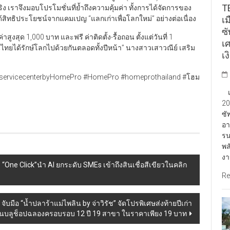
TE
้จริง เราจึงมอบโปรโมชั่นที่ย้ำถึงความคุ้มค่า ทั้งการได้จัดการของ
เ
ได้สิทธิประโยชน์จากแคมเปญ “แลกเก่าเพื่อโลกใหม่” อย่างต่อเนื่อง
ซ
ุด 1,000 บาท และฟรี ค่าติดตั้ง-รื้อถอน ตั้งแต่วันที่ 1
เ
ทยได้รักษ์โลกไปด้วยกันตลอดทั้งปีหน้า” นางสาวเสาวณีย์ เสริม
เง
airservicecenterbyHomePro #HomePro #homeprothailand #โฮม
เป
20
ซั
อา
รน
พล
งา
ne Click”นำ AI ยกระดับ SMEs เข้าถึงสินเชื่อสีเขียวในคลิก
Re
ป” จับมือ “น้ำปลาร้าแม่ไพลิน by จ่าวิรัช” จัดโปรพิเศษส่งท้ายปีเก่า
ร้านบลูช็อปฉลองครอบรอบ 12 ปี 19 สาขา ในราคาเพียง 19 บาท