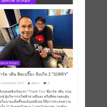
Special Scoops
Special Scoops
ร์ต วศิน ฟิตเปรี๊ยะ ซิงเกิล 2 “SORRY”
6 December 2025
admin
0
ังปล่อยซิงเกิลแรก “Thank You” พี่อาร์ต วศิน วรณ
กษ์ ผู้บริหารรถไฟฟ้าสายสีแดง หรือที่หลายคนคุ้น
ยในนามแด็ดดี้ของน้องหมีเนย ก็ถือว่าประสบความ
เร็จ 20 วันยอดวิวทะลุ 2 แสนวิวสบายๆ “ผมต้อง