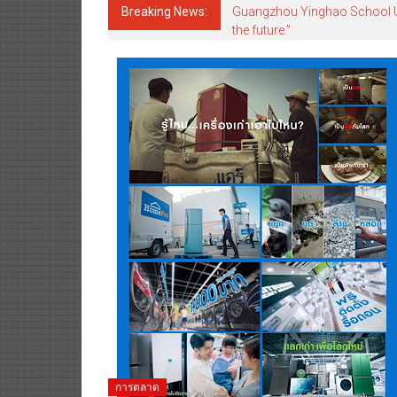
Breaking News:
Guangzhou Yinghao School Unve
the future.”
การตลาด