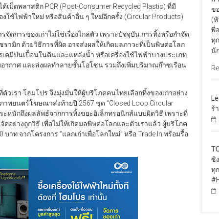
ได้เม็ดพลาสติก PCR (Post-Consumer Recycled Plastic) ที่มี
ขอ
้ไฟฟ้าใหม่ หรือสินค้าอื่น ๆ ใหม่อีกครั้ง (Circular Products)
(ห
พี
การจัดการของเก่าไม่ใช่เรื่องไกลตัว เพราะปัจจุบัน การทิ้งหรือกำจัด
ทุ
รามิก ด้วยวิธีการที่ผิด อาจส่งผลให้เกิดมลภาวะที่เป็นพิษต่อโลก
นั
ารเคมีปนเปื้อนในดินและแหล่งน้ำ หรือเครื่องใช้ไฟฟ้าบางประเภท
บอากาศ และส่งผลทำลายชั้นโอโซน รวมถึงเพิ่มปริมาณก๊าซเรือน
Re
ที่ตัวเรา โฮมโปร จึงมุ่งมั่นให้ผู้บริโภคคนไทยเลือกทิ้งของเก่าอย่าง
Le
เปญภาพยนตร์โฆษณาส่งท้ายปี 2567 ชุด “Closed Loop Circular
ร้
ภคตระหนักถึงผลลัพธ์จากการทิ้งขยะอิเล็กทรอนิกส์แบบผิดวิธี เพราะที่
่างถูกวิธี เพื่อไม่ให้เกิดมลพิษต่อโลกและตัวเราแล้ว ผู้บริโภค
0 บาท จากโครงการ “แลกเก่าเพื่อโลกใหม่” หรือ Trade In พร้อมรื้อ
TO
ซิ
ทุ
#H