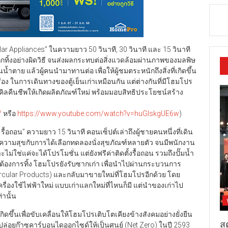
r Appliances” ในความยาว 50 วินาที, 30 วินาที และ 15 วินาที
ี่ถูกทิ้งอย่างผิดวิธี จนส่งผลกระทบต่อสิ่งแวดล้อมผ่านภาพของมลพิษ
นน้ำตาย แล้วผู้คนนำมาทานต่อ เพื่อให้ผู้ชมตระหนักถึงสิ่งที่เกิดขึ้น
ื่อง ในการเดินทางของตู้เย็นเก่าเหมือนกัน แต่ต่างกันที่มีโฮมโปร
เคิลคืนชีพให้เกิดผลิตภัณฑ์ใหม่ พร้อมมอบสิทธิประโยชน์สร้าง
/
หรือ
https://www.youtube.com/watch?v=huGlskgUE6w
)
รื้อถอน” ความยาว 15 วินาที คอนเซ็ปต์เล่าถึงผู้ชายคนหนึ่งที่เดิน
ีความสุขกับการได้เลือกทดลองนั่งสุขภัณฑ์หลายตัว จนมีพนักงาน
ไม่ใช่แค่จะได้โปรโมชั่น แต่ยังฟรีค่าติดตั้งรื้อถอน รวมถึงปั๊มน้ำ
ที่ต้องการทิ้ง โฮมโปรยังรับซากเก่า เพื่อนำไปผ่านกระบวนการ
Circular Products) และกลับมาขายใหม่ที่โฮมโปรอีกด้วย โดย
ครื่องใช้ไฟฟ้าใหม่ แบบเก่าแลกใหม่ที่ไหนก็มี แต่นำของเก่าไป
่านั้น
กิดขึ้นเพื่อขับเคลื่อนให้โฮมโปรเติบโตเคียงข้างสังคมอย่างยั่งยืน
สต
่อยก๊าซคาร์บอนไดออกไซด์ให้เป็นศูนย์ (Net Zero) ในปี 2593