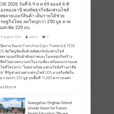
SE 2026 วันที่ 6-9 ส.ค.69 ฮอลล์ 6-8
มืองทองธานี พบทัพธุรกิจ&แฟรนไชส์
ัพพลายเออร์สินค้า เติมรายได้ช่วย
ศรษฐกิจไทย ลดใหญ่กว่า 250 บูธ คาด
ินสะพัด 220 ลบ.
6 August 2026
admin
0
ิดงานวันแรก Franchise Expo Thailand & TESE
26 จัดใหญ่จัดเต็มด้วยทัพธุรกิจ&แฟรนไชส์
พพลายเออร์สินค้าศักยภาพและโมเดลธุรกิจสร้าง
ชีพไว้อย่างครบวงจรในงานเดียว พร้อมแนวร่วมแฟ
ไชส์โครงการ “ไทยช่วยไทย แฟรนไชส์สร้างอาชีพ
ัส” ที่รัฐช่วยจ่ายค่าแฟรนไชส์ 50% มาเสริมทัพใน
น รวมกว่า 250 บูธ บนพื้นที่ 15,000 ตารางเมตร
ad More
Guangzhou Yinghao School
Unveils Vision for Future-
Ready Education “We are