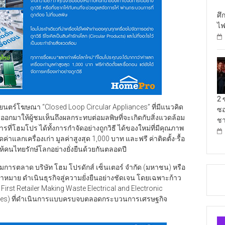
ศึ
ไฟ
2 
ตร์โฆษณา “Closed Loop Circular Appliances” ที่มีแนวคิด
ซอ
ออกมาให้ผู้ชมเห็นถึงผลกระทบต่อมลพิษที่จะเกิดกับสิ่งแวดล้อม
ชา
ี่โฮมโปร ได้ทั้งการกำจัดอย่างถูกวิธี ได้ของใหม่ที่มีคุณภาพ
ค่าแลกเครื่องเก่า มูลค่าสูงสุด 1,000 บาท และฟรี ค่าติดตั้ง-รื้อ
ให้คนไทยรักษ์โลกอย่างยั่งยืนด้วยกันตลอดปี
ุ่มการตลาด บริษัท โฮม โปรดักส์ เซ็นเตอร์ จำกัด (มหาชน) หรือ
เป้าหมาย ดำเนินธุรกิจสู่ความยั่งยืนอย่างชัดเจน โดยเฉพาะก้าว
st Retailer Making Waste Electrical and Electronic
ances) ที่ดำเนินการแบบครบจบตลอดกระบวนการเศรษฐกิจ