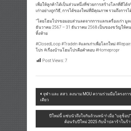
เพื่อให้ลูกค้าได้เป็นส่วนหนึ่งที่ช่วยการสร้างโลกที่ดีได
เก่าอย่างถูกวิธี, การได้ของใหม่ที่มีคุณภาพ รวมถึงการ
“โดยโฮมโปรขอมอบส่วนลดจากการแลกเครื่องเก่า มูลค่าสูงส
ธันวาคม 2567 – 31 ธันวาคม 2568 เป็นของขวัญให้คนไ
ทิ้งท้าย
#ClosedLoop #TradeIn #แลกเก่าเพื่อโลกใหม่ #Rep
โปร #เรื่องบ้านโฮมโปรคือคำตอบ #Homepropr
Post Views:
7
Post
จุฬา และ สสว. ลงนาม MOU ความร่วมมือโครงการ “O
เดียว
navigation
ปีใหม่นี้ แซ่บนัวถึงใจกันถ้วนหน้า! เมื่อ “บลูช็อ
ต้อนรับปีใหม่ 2025 กับน้ำปลาร้าใน