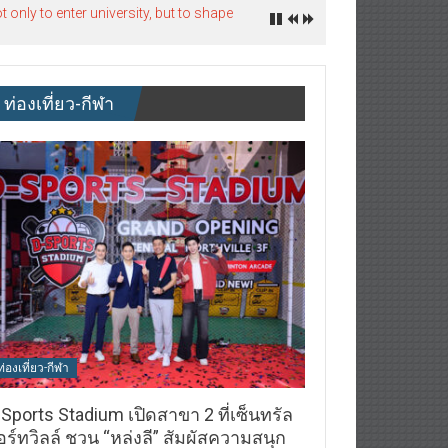
nly to enter university, but to shape
ท่องเที่ยว-กีฬา
ท่องเที่ยว-กีฬา
Sports Stadium เปิดสาขา 2 ที่เซ็นทรัล
ร์ทวิลล์ ชวน “หล่งลี” สัมผัสความสนุก