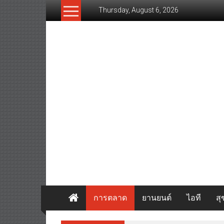
Skip
Thursday, August 6, 2026
to
content
www.thaibizvision.com
เว็บ
ธุรกิจ
ของ
คน
ไทย
การตลาด
ยานยนต์
ไอที
ส