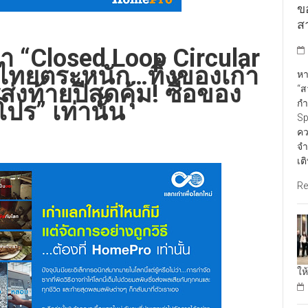
ข
สา
“Closed Loop Circular
ทยตระหนัก…ทิ้งของเก่า
หา
่งท้ายปีสุดคุ้ม! ซื้อของ
“ส
กำ
โปร” เท่านั้น
Sp
คว
จำ
เต
Re
ให