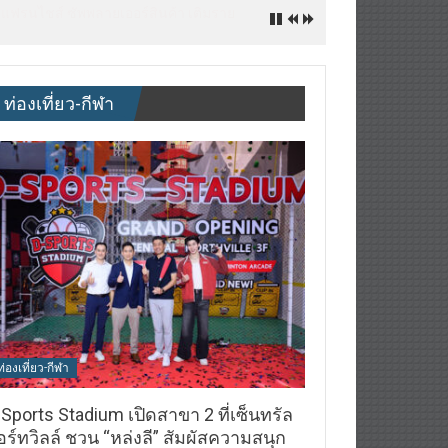
ิจ&แฟรนไชส์ ซัพพลายเออร์สินค้า เติมราย
ท่องเที่ยว-กีฬา
ท่องเที่ยว-กีฬา
Sports Stadium เปิดสาขา 2 ที่เซ็นทรัล
ร์ทวิลล์ ชวน “หล่งลี” สัมผัสความสนุก