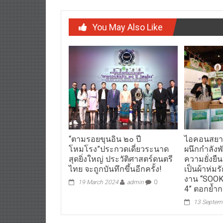
You May Also Like
“ตามรอยขุนอิน ๒๐ ปี
ไอคอนสยา
โหมโรง”ประกวดเดี่ยวระนาด
ผนึกกำลังพ
สุดยิ่งใหญ่ ประวัติศาสตร์ดนตรี
ความยั่งยื
ไทย จะถูกบันทึกขึ้นอีกครั้ง!
เป็นผ้าห่มร
งาน “SOOKS
19 March 2024
admin
0
4” ตอกย้ำก
13 Septem