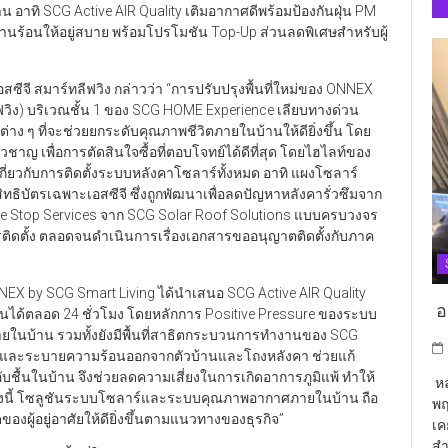
อาทิ SCG Active AIR Quality เติมอากาศดีพร้อมป้องกันฝุ่น PM
านร้อนให้อยู่สบาย พร้อมโปรโมชัน Top-Up ส่วนลดพิเศษสำหรับผู้
สซีจี สมาร์ทลีฟวิง กล่าวว่า “การปรับปรุงพื้นที่ใหม่ของ ONNEX
ีฟวิง) บริเวณชั้น 1 ของ SCG HOME Experience เลียบทางด่วน
ต่าง ๆ ที่จะช่วยยกระดับคุณภาพชีวิตภายในบ้านให้ดียิ่งขึ้น โดย
วชาญ เพื่อการตัดสินใจซื้อที่ตอบโจทย์ได้ดีที่สุด โดยไฮไลท์ของ
กี่ยวกับการติดตั้งระบบหลังคาโซลาร์ทั้งหมด อาทิ แผงโซลาร์
ิทธิบัตรเฉพาะเอสซีจี ซึ่งถูกพัฒนาเพื่อลดปัญหาหลังคารั่วซึมจาก
ne Stop Services จาก SCG Solar Roof Solutions แบบครบวงจร
รติดตั้ง ตลอดจนดำเนินการเรื่องเอกสารขออนุญาตติดตั้งกับภาค
 by SCG Smart Living ได้นำเสนอ SCG Active AIR Quality
อา
านได้ตลอด 24 ชั่วโมง โดยหลักการ Positive Pressure ของระบบ
ภายในบ้าน รวมทั้งยังมีพื้นที่สาธิตกระบวนการทำงานของ SCG
กาศและระบายความร้อนออกจากตัวบ้านและโถงหลังคา ช่วยแก้
ื้นในบ้าน จึงช่วยลดความเสี่ยงในการเกิดอาการภูมิแพ้ ทำให้
หล
ทั้งนี้ โซลูชันระบบโซลาร์และระบบคุณภาพอากาศภายในบ้าน ถือ
พฤ
องผู้อยู่อาศัยให้ดียิ่งขึ้นตามแนวทางของธุรกิจ”
เค
สำ