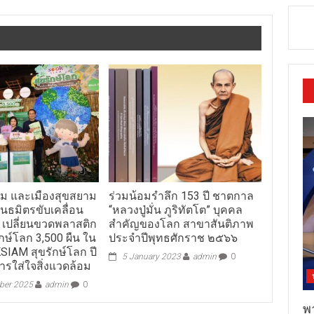
ม และเมืองสุขสยาม
ร่วมน้อมรำลึก 153 ปี ชาตกาล
ันธมิตรขับเคลื่อน
“หลวงปู่มั่น ภูริทัตโต” บุคคล
น เปลี่ยนขวดพลาสติก
สำคัญของโลก สาขาสันติภาพ
ักษ์โลก 3,500 ผืน ใน
ประจำปีพุทธศักราช ๒๕๖๖
IAM สุขรักษ์โลก ปี
5 January 2023
admin
0
ารใส่ใจสิ่งแวดล้อม
ber 2025
admin
0
พ