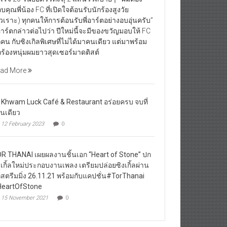
บคุณพี่น้อง FC ที่เปิดใจต้อนรับนักร้องสูงวัย
ัวเราะ) ทุกคนให้การต้อนรับพี่อาร์ตอย่างอบอุ่นครับ”
่อาร์ตกล่าวต่อไปว่า ปีใหม่นี้จะมีของขวัญมอบให้ FC
กคน กับซิงเกิลพิเศษที่ไม่ได้มาคนเดียว แต่มาพร้อม
กร้องหนุ่มผมยาวสุดเซอร์มาดติสต์
ad More
 Khwam Luck Café & Restaurant อร่อยครบ จบที่
านเดียว
12 February 2023
0
R THANAI เผยผลงานชิ้นเอก “Heart of Stone” ปก
งเกิ้ลใหม่ประกอบงานเพลง เตรียมปล่อยซิงเกิ้ลผ่าน
กสตรีมมิ่ง 26.11.21 พร้อมกับแคปชั่น#TorThanai
eartOfStone
15 November 2021
0