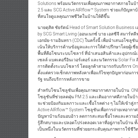
Solutions พร้อมนวัตกรรมเพื่อคุณภาพอากาศภายในบ้าน 
2.5 และ SCG Active AIRflow™ System ช่วยแก้ปัญหาบ้
ที่สนใจดูแลคุณภาพชีวิตในบ้านให้ดีขึ้น
นายดุสิต ชัยรัตน์ Head of Smart Solution Business เอ
by SCG Smart Living (ออนเนกซ์ บาย เอสซีจี สมาร์ทล
เอกมัย-รามอินทรา (CDC) ในครั้งนี้ เพื่อนำเสนอโซลูชัน
เน้นให้บริการด้านข้อมูลและการให้คำปรึกษาโดยผู้เชี่ย
พื้นที่คือโซนระบบโซลาร์ ที่นำเสนอสินค้าและอุปกรณ์เ
เซลล์ แบตเตอรี่อินเวอร์เตอร์ และนวัตกรรม Solar Fix ส
การติดตั้งระบบโซลาร์ โดยลูกค้าสามารถรับบริการ O
ตั้งแต่ตรวจเช็กสภาพหลังคาเพื่อแก้ไขทุกปัญหาก่อนกา
รัฐ จนถึงบริการหลังการขาย
สำหรับโซนโซลูชันเพื่อคุณภาพอากาศภายในบ้าน ONNEX
โซลูชันที่ช่วยลดฝุ่น PM 2.5 และเติมอากาศดีภายในบ้
จะช่วยป้องกันมลภาวะและเชื้อโรคต่าง ๆ ไม่ให้เข้าสู่
Active AIRflow™ System โซลูชันเพื่อการถ่ายเทอา
ปัญหาบ้านร้อนอบอ้าว ลดการสะสมเชื้อโรคและความอับช
รู้สึกสบายและปลอดโปร่งตลอดเวลาที่อยู่ภายในบ้าน 
เป็นหนึ่งในนวัตกรรมที่ช่วยยกระดับคุณภาพการใช้ชีวิตข