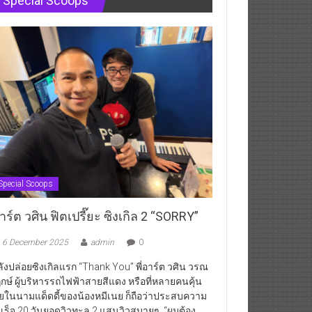
Special Scoops
Special Scoops
ร์ต วศิน ฟิตเปรี๊ยะ ซิงเกิล 2 “SORRY”
6 December 2025
admin
0
ังปล่อยซิงเกิลแรก “Thank You” พี่อาร์ต วศิน วรณ
กษ์ ผู้บริหารรถไฟฟ้าสายสีแดง หรือที่หลายคนคุ้น
ยในนามแด็ดดี้ของน้องหมีเนย ก็ถือว่าประสบความ
เร็จ 20 วันยอดวิวทะลุ 2 แสนวิวสบายๆ “ผมต้อง