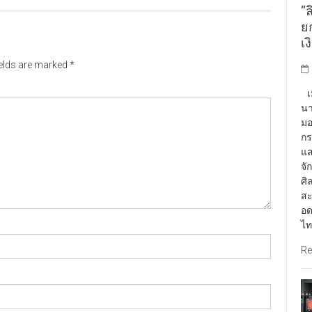
“ล
ยก
เง
ields are marked
*
เม
นา
มอ
กร
แส
จั
ศิ
สะ
อด
ไท
Re