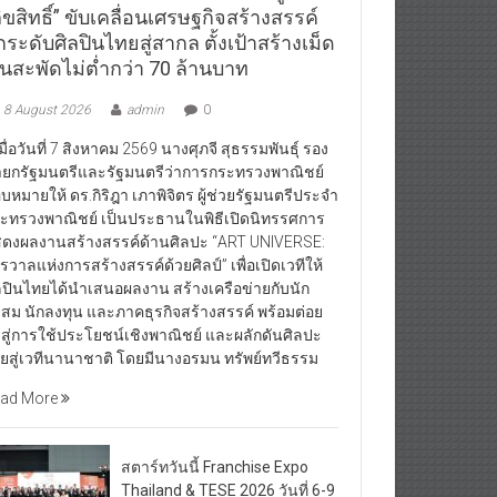
ิขสิทธิ์” ขับเคลื่อนเศรษฐกิจสร้างสรรค์
ระดับศิลปินไทยสู่สากล ตั้งเป้าสร้างเม็ด
ินสะพัดไม่ต่ำกว่า 70 ล้านบาท
8 August 2026
admin
0
ื่อวันที่ 7 สิงหาคม 2569 นางศุภจี สุธรรมพันธุ์ รอง
ยกรัฐมนตรีและรัฐมนตรีว่าการกระทรวงพาณิชย์
บหมายให้ ดร.กิริฎา เภาพิจิตร ผู้ช่วยรัฐมนตรีประจำ
ะทรวงพาณิชย์ เป็นประธานในพิธีเปิดนิทรรศการ
ดงผลงานสร้างสรรค์ด้านศิลปะ “ART UNIVERSE:
กรวาลแห่งการสร้างสรรค์ด้วยศิลป์” เพื่อเปิดเวทีให้
ลปินไทยได้นำเสนอผลงาน สร้างเครือข่ายกับนัก
สม นักลงทุน และภาคธุรกิจสร้างสรรค์ พร้อมต่อย
สู่การใช้ประโยชน์เชิงพาณิชย์ และผลักดันศิลปะ
ยสู่เวทีนานาชาติ โดยมีนางอรมน ทรัพย์ทวีธรรม
ad More
สตาร์ทวันนี้ Franchise Expo
Thailand & TESE 2026 วันที่ 6-9