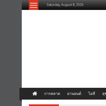
Skip
Saturday, August 8, 2026
to
content
www.thaibizvision.com
เว็บ
ธุรกิจ
ของ
คน
ไทย
การตลาด
ยานยนต์
ไอที
ส