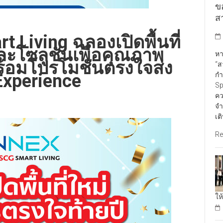
ข
สา
Living ฉลองเปิดพื้นที่
ะโซลูชันเพื่อคุณภาพ
หา
้อมโปรโมชันตรงใจส่ง
“ส
กำ
Experience
Sp
คว
จำ
เต
Re
ให