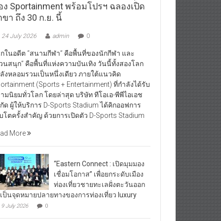
อง Sportainment พร้อมโปรฯ ฉลองเปิด
ขา ถึง 30 ก.ย. นี้
24 July 2026
admin
0
กในอดีต “สนามกีฬา” คือพื้นที่ของนักกีฬา และ
วนสนุก” คือพื้นที่แห่งความบันเทิง วันนี้ทั้งสองโลก
ลังหลอมรวมเป็นหนึ่งเดียว ภายใต้แนวคิด
ortainment (Sports + Entertainment) ที่กำลังได้รับ
ามนิยมทั่วโลก โดยล่าสุด บริษัท ทีโอเอ-พีพีไอเอช
กัด ผู้ให้บริการ D-Sports Stadium ได้คิกออฟการ
ิบโตครั้งสำคัญ ด้วยการเปิดตัว D-Sports Stadium
ad More
“Eastern Connect : เปิดมุมมอง
เชื่อมโอกาส” เพื่อยกระดับเมือง
ท่องเที่ยวชายทะเลฝั่งตะวันออก
้เป็นจุดหมายปลายทางของการท่องเที่ยว luxury
9 July 2026
0