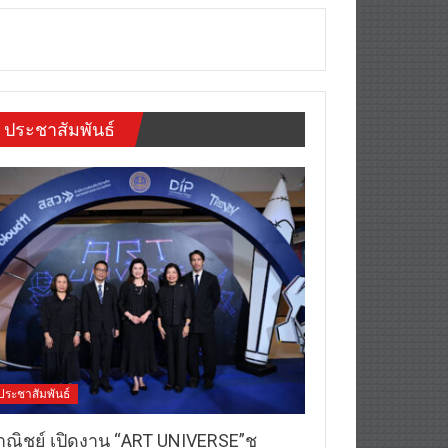
ประชาสัมพันธ์
ประชาสัมพันธ์
าณิชย์ เปิดงาน “ART UNIVERSE”ชู