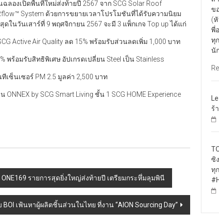
ลองเปิดพื้นที่ใหม่ส่งท้ายปี 2567 จาก SCG Solar Roof
ขอ
AIRflow™ System ด้วยการขยายเวลาโปรโมชันที่ได้รับความนิยม
(ห
ดในวันเสาร์ที่ 9 พฤศจิกายน 2567 จะมี 3 แพ็กเกจ Top up ได้แก่
พี
ทุ
อ SCG Active Air Quality ลด 15% พร้อมรับส่วนลดเพิ่ม 1,000 บาท
นั
0% พร้อมรับสิทธิพิเศษ อัปเกรดเปลี่ยน Steel เป็น Stainless
Re
ทันทีเซ็นเซอร์ PM 2.5 มูลค่า 2,500 บาท
โซน ONNEX by SCG Smart Living ชั้น 1 SCG HOME Experience
Le
ร้
TO
ซิ
ทุ
 ONE169 รายการสุดยิ่งใหญ่ส่งท้ายปี เตรียมกระหึ่มลุมพินี
#H
 BOI เฟ้นหาผู้ผลิตชิ้นส่วนในไทย ที่งาน “AION Sourcing Day”