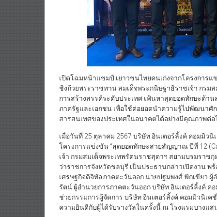
เปิดโฉมหน้าแชมป์!เยาวชนไทยคนเก่งจากโครงการแข่งข
ชิงถ้วยพระราชทาน สมเด็จพระกนิษฐาธิราชเจ้า กรมส
การสร้างสรรค์ระดับประเทศ เฟ้นหาสุดยอดทักษะด้านส
ภาครัฐและเอกชน เพื่อใช้ต่อยอดนำความรู้ไปพัฒนาศ
สารสนเทศของประเทศในอนาคตได้อย่างมีคุณภาพต่อ
เมื่อวันที่ 25 ตุลาคม 2567 บริษัท อินเตอร์ลิ้งค์ คอมมิ
โครงการแข่งขัน “สุดยอดทักษะสายสัญญาณ ปีที่ 12 (
เจ้า กรมสมเด็จพระเทพรัตนราชสุดาฯ สยามบรมราชกุมารี
ว่าราชการจังหวัดชลบุรี เป็นประธานกล่าวเปิดงาน พร้
เศรษฐกิจดิจิทัลภาคตะวันออก นายปฐมพงศ์ ฟักเขียว ผู
รัตน์ ผู้อำนวยการภาคตะวันออก บริษัท อินเตอร์ลิ้งค์ 
ช่วยกรรมการผู้จัดการ บริษัท อินเตอร์ลิ้งค์ คอมมิวนิ
ความยินดีกับผู้ได้รับรางวัลในครั้งนี้ ณ โรงแรมบางแสน