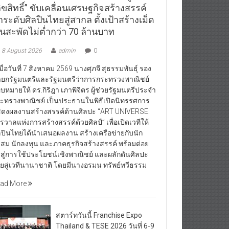
ิขสิทธิ์” ขับเคลื่อนเศรษฐกิจสร้างสรรค์
ระดับศิลปินไทยสู่สากล ตั้งเป้าสร้างเม็ด
ินสะพัดไม่ต่ำกว่า 70 ล้านบาท
8 August 2026
admin
0
ื่อวันที่ 7 สิงหาคม 2569 นางศุภจี สุธรรมพันธุ์ รอง
ยกรัฐมนตรีและรัฐมนตรีว่าการกระทรวงพาณิชย์
บหมายให้ ดร.กิริฎา เภาพิจิตร ผู้ช่วยรัฐมนตรีประจำ
ะทรวงพาณิชย์ เป็นประธานในพิธีเปิดนิทรรศการ
ดงผลงานสร้างสรรค์ด้านศิลปะ “ART UNIVERSE:
กรวาลแห่งการสร้างสรรค์ด้วยศิลป์” เพื่อเปิดเวทีให้
ลปินไทยได้นำเสนอผลงาน สร้างเครือข่ายกับนัก
สม นักลงทุน และภาคธุรกิจสร้างสรรค์ พร้อมต่อย
สู่การใช้ประโยชน์เชิงพาณิชย์ และผลักดันศิลปะ
ยสู่เวทีนานาชาติ โดยมีนางอรมน ทรัพย์ทวีธรรม
ad More
สตาร์ทวันนี้ Franchise Expo
Thailand & TESE 2026 วันที่ 6-9