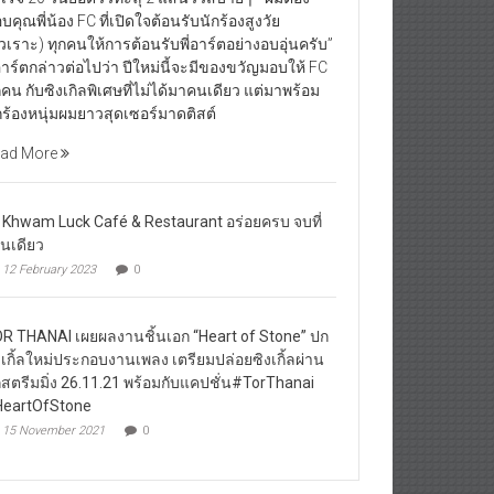
บคุณพี่น้อง FC ที่เปิดใจต้อนรับนักร้องสูงวัย
ัวเราะ) ทุกคนให้การต้อนรับพี่อาร์ตอย่างอบอุ่นครับ”
่อาร์ตกล่าวต่อไปว่า ปีใหม่นี้จะมีของขวัญมอบให้ FC
กคน กับซิงเกิลพิเศษที่ไม่ได้มาคนเดียว แต่มาพร้อม
กร้องหนุ่มผมยาวสุดเซอร์มาดติสต์
ad More
 Khwam Luck Café & Restaurant อร่อยครบ จบที่
านเดียว
12 February 2023
0
R THANAI เผยผลงานชิ้นเอก “Heart of Stone” ปก
งเกิ้ลใหม่ประกอบงานเพลง เตรียมปล่อยซิงเกิ้ลผ่าน
กสตรีมมิ่ง 26.11.21 พร้อมกับแคปชั่น#TorThanai
eartOfStone
15 November 2021
0