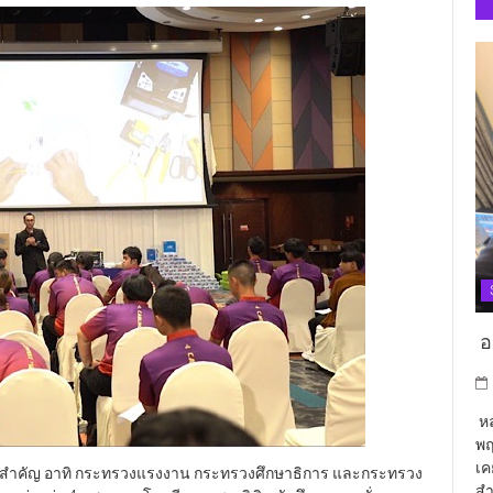
อา
หล
พฤ
เค
านสำคัญ อาทิ กระทรวงแรงงาน กระทรวงศึกษาธิการ และกระทรวง
สำ