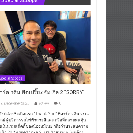
Special Scoops
Special Scoops
ร์ต วศิน ฟิตเปรี๊ยะ ซิงเกิล 2 “SORRY”
6 December 2025
admin
0
ังปล่อยซิงเกิลแรก “Thank You” พี่อาร์ต วศิน วรณ
กษ์ ผู้บริหารรถไฟฟ้าสายสีแดง หรือที่หลายคนคุ้น
ยในนามแด็ดดี้ของน้องหมีเนย ก็ถือว่าประสบความ
เร็จ 20 วันยอดวิวทะลุ 2 แสนวิวสบายๆ “ผมต้อง