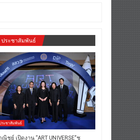
ประชาสัมพันธ์
ประชาสัมพันธ์
าณิชย์ เปิดงาน “ART UNIVERSE”ชู