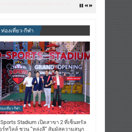
ิจ&แฟรนไชส์ ซัพพลายเออร์สินค้า เติมราย
ท่องเที่ยว-กีฬา
ท่องเที่ยว-กีฬา
Sports Stadium เปิดสาขา 2 ที่เซ็นทรัล
ร์ทวิลล์ ชวน “หล่งลี” สัมผัสความสนุก