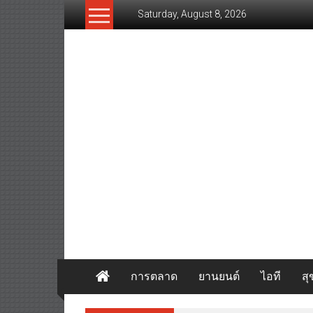
Skip
Saturday, August 8, 2026
to
content
www.thaibizvision.com
เว็บ
ธุรกิจ
ของ
คน
ไทย
การตลาด
ยานยนต์
ไอที
ส