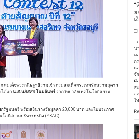
“ล
ยก
เง
เม
นา
มอ
กร
แส
จั
ศิ
ก สมเด็จพระกนิษฐาธิราชเจ้า กรมสมเด็จพระเทพรัตนราชสุดาฯ
สะ
 ได้แก่
น.ส.นภัสสร โฉมจันทร์
จากวิทยาลัยเทคโนโลยีสยาม
อด
ไท
ายกรัฐมนตรี พร้อมเงินรางวัลมูลค่า 20,000 บาท และใบประกาศ
Re
โนโลยีสยามบริหารธุรกิจ (SBAC)