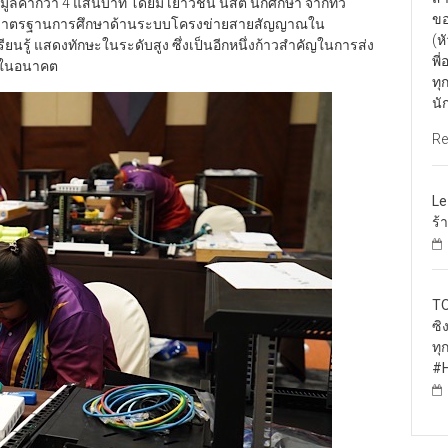
ฯมูลค่ากว่า 4 แสนบาท โดยมี เยาวชน นิสิต นักศึกษา จากทั่ว
ขอ
ะดับมาตรฐานการศึกษาด้านระบบโครงข่ายสายสัญญาณใน
(ห
นรู้ แสดงทักษะในระดับสูง ซึ่งเป็นอีกหนึ่งก้าวสำคัญในการส่ง
พี
ทศในอนาคต
ทุ
นั
Re
Le
ร้
TO
ซิ
ทุ
#H