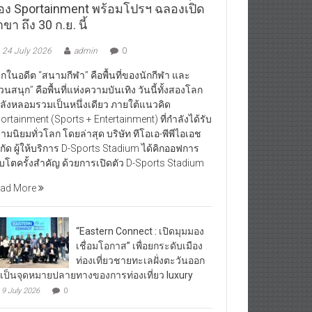
อง Sportainment พร้อมโปรฯ ฉลองเปิด
ขา ถึง 30 ก.ย. นี้
24 July 2026
admin
0
กในอดีต “สนามกีฬา” คือพื้นที่ของนักกีฬา และ
วนสนุก” คือพื้นที่แห่งความบันเทิง วันนี้ทั้งสองโลก
ลังหลอมรวมเป็นหนึ่งเดียว ภายใต้แนวคิด
ortainment (Sports + Entertainment) ที่กำลังได้รับ
ามนิยมทั่วโลก โดยล่าสุด บริษัท ทีโอเอ-พีพีไอเอช
กัด ผู้ให้บริการ D-Sports Stadium ได้คิกออฟการ
ิบโตครั้งสำคัญ ด้วยการเปิดตัว D-Sports Stadium
ad More
“Eastern Connect : เปิดมุมมอง
เชื่อมโอกาส” เพื่อยกระดับเมือง
ท่องเที่ยวชายทะเลฝั่งตะวันออก
้เป็นจุดหมายปลายทางของการท่องเที่ยว luxury
9 July 2026
0