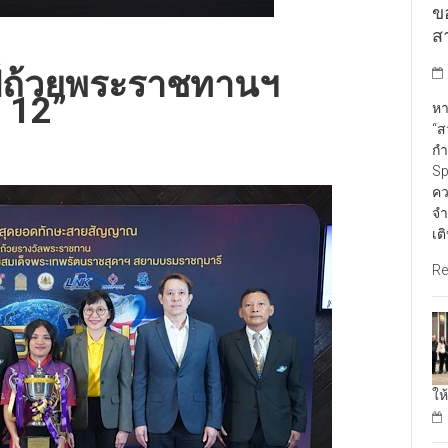
ข
สา
์ถ้วยพระราชทานฯ
่ 12”
หา
“ส
กำ
Sp
คว
จำ
เต
Re
ให