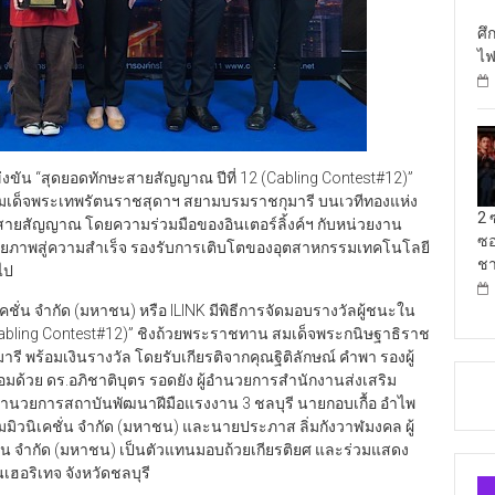
ศึ
ไฟ
ัน “สุดยอดทักษะสายสัญญาณ ปีที่ 12 (Cabling Contest#12)”
มเด็จพระเทพรัตนราชสุดาฯ สยามบรมราชกุมารี บนเวทีทองแห่ง
2 
ายสัญญาณ โดยความร่วมมือของอินเตอร์ลิ้งค์ฯ กับหน่วยงาน
ซอ
ักยภาพสู่ความสำเร็จ รองรับการเติบโตของอุตสาหกรรมเทคโนโลยี
ชา
ไป
วนิเคชั่น จำกัด (มหาชน) หรือ ILINK มีพิธีการจัดมอบรางวัลผู้ชนะใน
Cabling Contest#12)” ชิงถ้วยพระราชทาน สมเด็จพระกนิษฐาธิราช
 พร้อมเงินรางวัล โดยรับเกียรติจากคุณฐิติลักษณ์ คำพา รองผู้
อมด้วย ดร.อภิชาติบุตร รอดยัง ผู้อำนวยการสำนักงานส่งเสริม
้อำนวยการสถาบันพัฒนาฝีมือแรงงาน 3 ชลบุรี นายกอบเกื้อ อำไพ
คอมมิวนิเคชั่น จำกัด (มหาชน) และนายประภาส ลิ่มกังวาฬมงคล ผู้
เคชั่น จำกัด (มหาชน) เป็นตัวแทนมอบถ้วยเกียรติยศ และร่วมแสดง
เฮอริเทจ จังหวัดชลบุรี