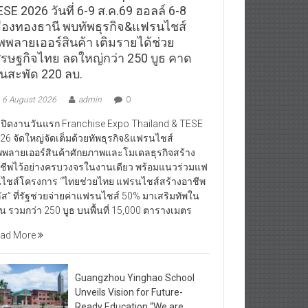
SE 2026 วันที่ 6-9 ส.ค.69 ฮอลล์ 6-8
มืองทองธานี พบทัพธุรกิจ&แฟรนไชส์
ัพพลายเออร์สินค้า เติมรายได้ช่วย
ศรษฐกิจไทย ลดใหญ่กว่า 250 บูธ คาด
ินสะพัด 220 ลบ.
6 August 2026
admin
0
ิดงานวันแรก Franchise Expo Thailand & TESE
26 จัดใหญ่จัดเต็มด้วยทัพธุรกิจ&แฟรนไชส์
พพลายเออร์สินค้าศักยภาพและโมเดลธุรกิจสร้าง
ชีพไว้อย่างครบวงจรในงานเดียว พร้อมแนวร่วมแฟ
ไชส์โครงการ “ไทยช่วยไทย แฟรนไชส์สร้างอาชีพ
ัส” ที่รัฐช่วยจ่ายค่าแฟรนไชส์ 50% มาเสริมทัพใน
น รวมกว่า 250 บูธ บนพื้นที่ 15,000 ตารางเมตร
ad More
Guangzhou Yinghao School
Unveils Vision for Future-
Ready Education “We are