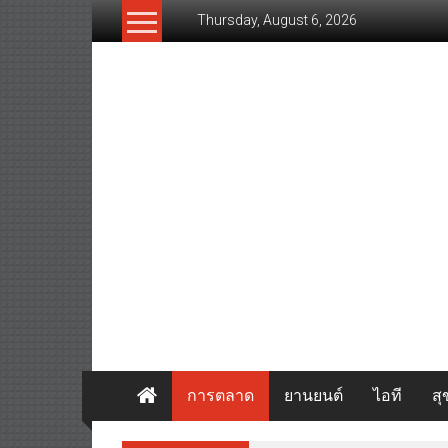
Skip
Thursday, August 6, 2026
to
content
www.thaibizvision.com
เว็บ
ธุรกิจ
ของ
คน
ไทย
การตลาด
ยานยนต์
ไอที
ส