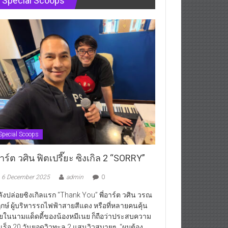
Special Scoops
Special Scoops
ร์ต วศิน ฟิตเปรี๊ยะ ซิงเกิล 2 “SORRY”
6 December 2025
admin
0
ังปล่อยซิงเกิลแรก “Thank You” พี่อาร์ต วศิน วรณ
กษ์ ผู้บริหารรถไฟฟ้าสายสีแดง หรือที่หลายคนคุ้น
ยในนามแด็ดดี้ของน้องหมีเนย ก็ถือว่าประสบความ
เร็จ 20 วันยอดวิวทะลุ 2 แสนวิวสบายๆ “ผมต้อง