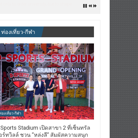
nly to enter university, but to shape
ท่องเที่ยว-กีฬา
ท่องเที่ยว-กีฬา
Sports Stadium เปิดสาขา 2 ที่เซ็นทรัล
ร์ทวิลล์ ชวน “หล่งลี” สัมผัสความสนุก