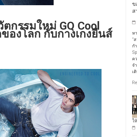
ข
สา
วัตกรรมใหม่ GQ Cool
กของโลก กับกางเกงยีนส์
หา
“ส
กำ
Sp
คว
จำ
เต
Re
ให