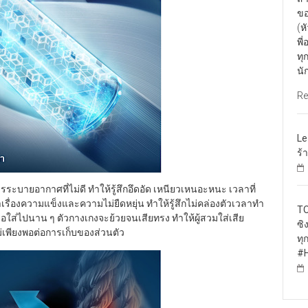
ขอ
(ห
พี
ทุ
นั
Re
Le
ร้
ารระบายอากาศที่ไม่ดี ทำให้รู้สึกอึดอัด เหนียวเหนอะหนะ เวลาที่
เรื่องความแข็งและความไม่ยืดหยุ่น ทำให้รู้สึกไม่คล่องตัวเวลาทำ
TO
่อใส่ไปนาน ๆ ตัวกางเกงจะย้วยจนเสียทรง ทำให้ผู้สวมใส่เสีย
ซิ
ม่เพียงพอต่อการเก็บของส่วนตัว
ทุ
#H