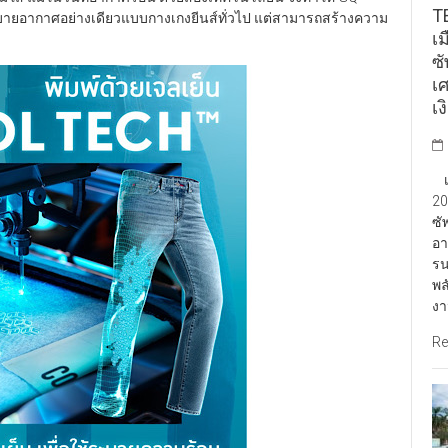
TE
ระบายอากาศอย่างเดียวแบบกางเกงยีนส์ทั่วไป แต่สามารถสร้างความ
เ
ซ
เ
เง
เป
20
ซั
อา
รน
พล
งา
Re