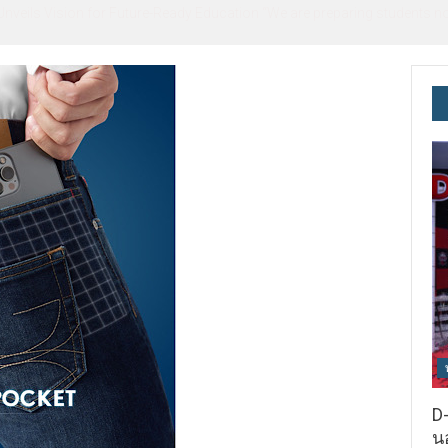
ils Vision for Future-Ready Education “We are preparing students not o
D-
นอ