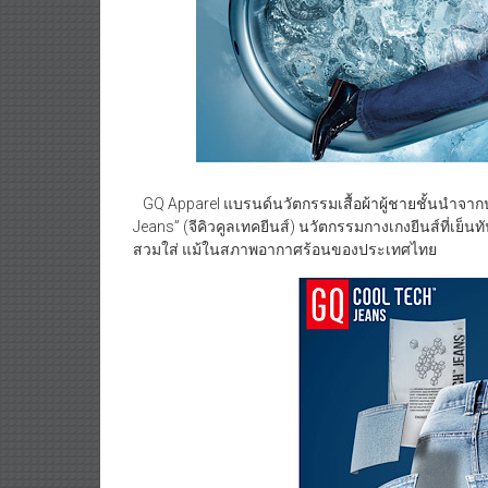
GQ Apparel แบรนด์นวัตกรรมเสื้อผ้าผู้ชายชั้นนำจาก
Jeans” (จีคิวคูลเทคยีนส์) นวัตกรรมกางเกงยีนส์ที่เย็นท
สวมใส่ แม้ในสภาพอากาศร้อนของประเทศไทย