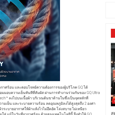
พอากาศร้อน และตอบโจทย์ความต้องการของผู้บริโภค GQ ได้
มมอบความเย็นทันทีที่สัมผัส ผ่านการทำงานร่วมกันของ GQ Ultra
ech™ ลงไปบนเนื้อผ้า บริเวณต้นขาด้านในซึ่งเป็นจุดหลักที่
ามเย็น และระบายความร้อน ลดอุณหภูมิลงได้สูงสุดถึง 2 องศา
ผิวระบายอากาศให้ผ้าแห้งไวไม่อึดอัด โล่งสบาย ไม่เหนียว
สต
วมใส่ แม้ในวันที่อากาศร้อน ด้วยสองเทคโนโลยีนี้ จึงทำให้ GQ