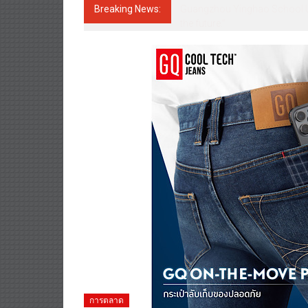
Breaking News:
Guangzhou Yinghao School Unve
the future.”
การตลาด