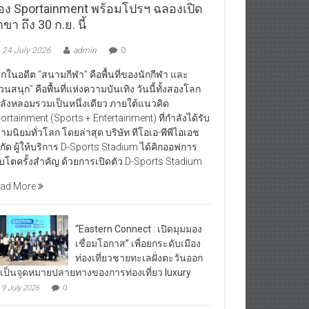
อง Sportainment พร้อมโปรฯ ฉลองเปิด
ขา ถึง 30 ก.ย. นี้
24 July 2026
admin
0
กในอดีต “สนามกีฬา” คือพื้นที่ของนักกีฬา และ
วนสนุก” คือพื้นที่แห่งความบันเทิง วันนี้ทั้งสองโลก
ลังหลอมรวมเป็นหนึ่งเดียว ภายใต้แนวคิด
ortainment (Sports + Entertainment) ที่กำลังได้รับ
ามนิยมทั่วโลก โดยล่าสุด บริษัท ทีโอเอ-พีพีไอเอช
กัด ผู้ให้บริการ D-Sports Stadium ได้คิกออฟการ
ิบโตครั้งสำคัญ ด้วยการเปิดตัว D-Sports Stadium
ad More
“Eastern Connect : เปิดมุมมอง
เชื่อมโอกาส” เพื่อยกระดับเมือง
ท่องเที่ยวชายทะเลฝั่งตะวันออก
้เป็นจุดหมายปลายทางของการท่องเที่ยว luxury
9 July 2026
0