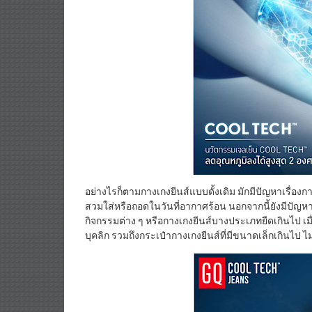
อย่างไรก็ตามกางเกงยีนส์แบบดั้งเดิม มักมีปัญหาเรื่องก
สวมใส่หรือถอดในวันที่อากาศร้อน นอกจากนี้ยังมีปัญหา
กิจกรรมต่าง ๆ หรือกางเกงยีนส์บางประเภทยืดเกินไป เมื
บุคลิก รวมถึงกระเป๋ากางเกงยีนส์ที่มีขนาดเล็กเกินไป ไ