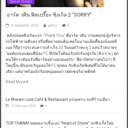
Special Scoops
อาร์ต วศิน ฟิตเปรี๊ยะ ซิงเกิล 2 “SORRY”
6 December 2025
admin
0
หลังปล่อยซิงเกิลแรก “Thank You” พี่อาร์ต วศิน วรณพฤกษ์ ผู้บริหาร
รถไฟฟ้าสายสีแดง หรือที่หลายคนคุ้นเคยในนามแด็ดดี้ของน้องหมี
เนย ก็ถือว่าประสบความสำเร็จ 20 วันยอดวิวทะลุ 2 แสนวิวสบายๆ
“ผมต้องขอบคุณพี่น้อง FC ที่เปิดใจต้อนรับนักร้องสูงวัย (หัวเราะ) ทุก
คนให้การต้อนรับพี่อาร์ตอย่างอบอุ่นครับ” พี่อาร์ตกล่าวต่อไปว่า ปี
ใหม่นี้จะมีของขวัญมอบให้ FC ทุกคน กับซิงเกิลพิเศษที่ไม่ได้มาคน
เดียว แต่มาพร้อมนักร้องหนุ่มผมยาวสุดเซอร์มาดติสต์
Read More
Le Khwam Luck Café & Restaurant อร่อยครบ จบที่ร้านเดียว
12 February 2023
0
TOR THANAI เผยผลงานชิ้นเอก “Heart of Stone” ปกซิงเกิ้ลใหม่