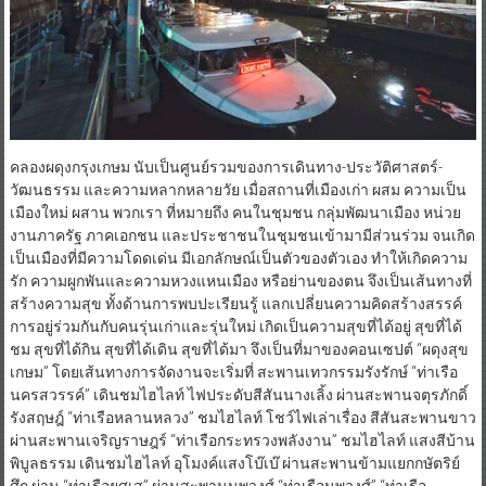
คลองผดุงกรุงเกษม นับเป็นศูนย์รวมของการเดินทาง-ประวัติศาสตร์-
วัฒนธรรม และความหลากหลายวัย เมื่อสถานที่เมืองเก่า ผสม ความเป็น
เมืองใหม่ ผสาน พวกเรา ที่หมายถึง คนในชุมชน กลุ่มพัฒนาเมือง หน่วย
งานภาครัฐ ภาคเอกชน และประชาชนในชุมชนเข้ามามีส่วนร่วม จนเกิด
เป็นเมืองที่มีความโดดเด่น มีเอกลักษณ์เป็นตัวของตัวเอง ทำให้เกิดความ
รัก ความผูกพันและความหวงแหนเมือง หรือย่านของตน จึงเป็นเส้นทางที่
สร้างความสุข ทั้งด้านการพบปะเรียนรู้ แลกเปลี่ยนความคิดสร้างสรรค์
การอยู่ร่วมกันกับคนรุ่นเก่าและรุ่นใหม่ เกิดเป็นความสุขที่ได้อยู่ สุขที่ได้
ชม สุขที่ได้กิน สุขที่ได้เดิน สุขที่ได้มา จึงเป็นที่มาของคอนเซปต์ “ผดุงสุข
เกษม” โดยเส้นทางการจัดงานจะเริ่มที่ สะพานเทวกรรมรังรักษ์ “ท่าเรือ
นครสวรรค์” เดินชมไฮไลท์ ไฟประดับสีสันนางเลิ้ง ผ่านสะพานจตุรภักดิ์
รังสฤษฎ์ “ท่าเรือหลานหลวง” ชมไฮไลท์ โชว์ไฟเล่าเรื่อง สีสันสะพานขาว
ผ่านสะพานเจริญราษฎร์ “ท่าเรือกระทรวงพลังงาน” ชมไฮไลท์ แสงสีบ้าน
พิบูลธรรม เดินชมไฮไลท์ อุโมงค์แสงโบ๊เบ๊ ผ่านสะพานข้ามแยกกษัตริย์
ศึก ผ่าน “ท่าเรือยศเส” ผ่านสะพานนพวงศ์ “ท่าเรือนพวงศ์” “ท่าเรือ