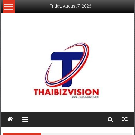
Skip
Friday, August 7, 2026
to
content
www.thaibizvision.com
เว็บ
ธุรกิจ
ของ
คน
ไทย