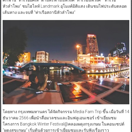
หัวลำโพง” ชมไฮไลท์ Landmark อุโมงค์มิติแสง เดินชมไฟประดับตลอด
เส้นทาง และจบที่ “ท่าเรือสถานีหัวลำโพง”
โดยทาง กรุงเทพมหานคร ได้จัดกิจกรรม Media Fam Trip ขึ้น เมื่อวันที่ 14
ธันวาคม 2566 เพื่อนำสื่อมวลชนและอินฟลูเอนเซอร์ เข้าเยี่ยมชม
โครงการ Bangkok Winter Festival@คลองผดุงกรุงเกษม ในคอนเซปต์
“ผดุงสุขเกษม” เริ่มต้นด้วยการเข้าเยี่ยมชมและรับฟังเรื่องราว