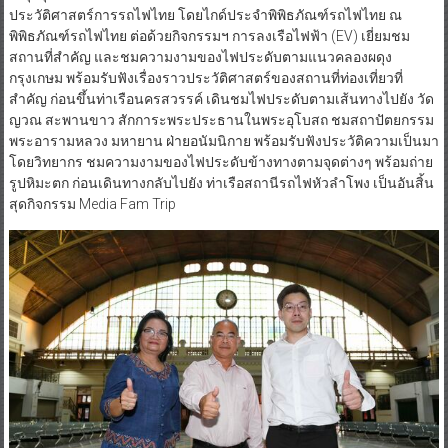
ประวัติศาสตร์การรถไฟไทย โดยไกด์ประจำพิพิธภัณฑ์รถไฟไทย ณ
พิพิธภัณฑ์รถไฟไทย ต่อด้วยกิจกรรมฯ การลงเรือไฟฟ้า (EV) เยี่ยมชม
สถานที่สำคัญ และชมความงามของไฟประดับตามแนวคลองผดุง
กรุงเกษม พร้อมรับฟังเรื่องราวประวัติศาสตร์ของสถานที่ท่องเที่ยวที่
สำคัญ ก่อนขึ้นท่าเรือนครสวรรค์ เดินชมไฟประดับตามเส้นทางไปยัง วัด
ญวณ สะพานขาว สักการะพระประธานในพระอุโบสถ ชมสถาปัตยกรรม
พระอารามหลวง มหายาน ฝ่ายอนัมนิกาย พร้อมรับฟังประวัติความเป็นมา
โดยวิทยากร ชมความงามของไฟประดับข้างทางตามจุดต่างๆ พร้อมถ่าย
รูปหิมะตก ก่อนเดินทางกลับไปยัง ท่าเรือสถานีรถไฟหัวลำโพง เป็นอันสิ้น
สุดกิจกรรม Media Fam Trip