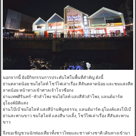
นอกจากนี้ ยังมีกิจกรรมการประดับไฟในพื้นที่สำคัญ ดังนี้
ย่านตลาดน้อย ชมไฮไลท์ โชว์ไฟเล่าเรื่อง สีสันตลาดน้อย และชมแสงสีต
ลาดน้อย หน้าทางเข้าศาลเจ้าโจวซือกง
ย่านเทพศิรินทร์–หัวลำโพง ชมไฮไลท์ แสงสีหัวลำโพง, แลนด์มาร์ค
อุโมงค์มิติแสง
ย่านโบ๊เบ๊ ชมไฮไลท์ แสงสีบ้านพิบูลธรรม, แลนด์มาร์ค อุโมงค์แสงโบ๊เบ๊
ย่านสะพานขาว ชมไฮไลท์ แสงสีนางเลิ้ง, โชว์ไฟเล่าเรื่อง สีสันสะพาน
ขาว
จึงขอเชิญชวนนักท่องเที่ยวทั้งชาวไทยและชาวต่างชาติ เดินทางเข้ามา