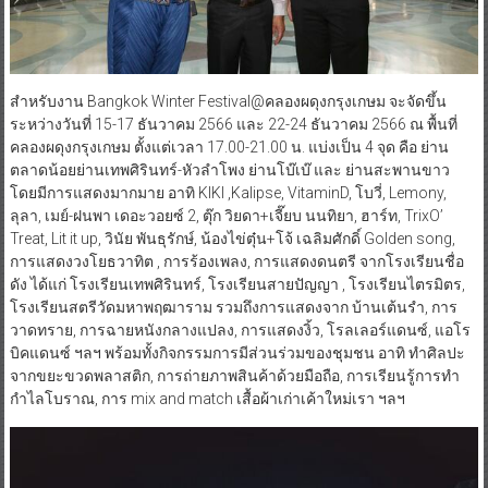
สำหรับงาน Bangkok Winter Festival@คลองผดุงกรุงเกษม จะจัดขึ้น
ระหว่างวันที่ 15-17 ธันวาคม 2566 และ 22-24 ธันวาคม 2566 ณ พื้นที่
คลองผดุงกรุงเกษม ตั้งแต่เวลา 17.00-21.00 น. แบ่งเป็น 4 จุด คือ ย่าน
ตลาดน้อยย่านเทพศิรินทร์-หัวลำโพง ย่านโบ๊เบ๊ และ ย่านสะพานขาว
โดยมีการแสดงมากมาย อาทิ KIKI ,Kalipse, VitaminD, โบวี่, Lemony,
ลุลา, เมย์-ฝนพา เดอะวอยซ์ 2, ตุ๊ก วิยดา+เจี๊ยบ นนทิยา, ฮาร์ท, TrixO’
Treat, Lit it up, วินัย พันธุรักษ์, น้องไข่ตุ๋น+โจ้ เฉลิมศักดิ์ Golden song,
การแสดงวงโยธวาทิต , การร้องเพลง, การแสดงดนตรี จากโรงเรียนชื่อ
ดัง ได้แก่ โรงเรียนเทพศิรินทร์, โรงเรียนสายปัญญา , โรงเรียนไตรมิตร,
โรงเรียนสตรีวัดมหาพฤฒาราม รวมถึงการแสดงจาก บ้านเต้นรำ, การ
วาดทราย, การฉายหนังกลางแปลง, การแสดงงิ้ว, โรลเลอร์แดนซ์, แอโร
บิคแดนซ์ ฯลฯ พร้อมทั้งกิจกรรมการมีส่วนร่วมของชุมชน อาทิ ทำศิลปะ
จากขยะขวดพลาสติก, การถ่ายภาพสินค้าด้วยมือถือ, การเรียนรู้การทำ
กำไลโบราณ, การ mix and match เสื้อผ้าเก่าเค้าใหม่เรา ฯลฯ