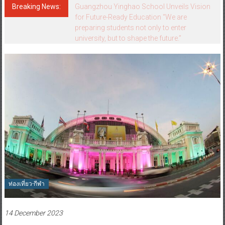
Breaking News:
Guangzhou Yinghao School Unveils Vision
for Future-Ready Education “We are
preparing students not only to enter
university, but to shape the future.”
ท่องเที่ยว-กีฬา
14 December 2023