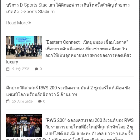
บริการ D-Sports Stadium ได้คิกออฟการเติบโตครั้งสำคัญ ด้วยการ
เปิดตัว D-Sports Stadium
Read More
“Eastern Connect : เปิดมุมมอง เชื่อมโอกาส”
เพื่อยกระดับเมืองท่องเที่ยวชายทะเลฝั่งตะวัน
ออกให้เป็นจุดหมายปลายทางของการท่องเที่ยว
luxury
9 July 2026
0
ศึกประวัติศาสตร์ RWS 200 ระเบิดความมันส์ 2 ซูเปอร์ไฟต์เดือด ชิง
แชมป์โลก พร้อมอัดฉีดกว่า 5 ล้านบาท
23 June 2026
0
“RWS 200” ฉลองครบรอบ 200 อีเวนต์ของ RWS
กับรายการมวยไทยที่ยิ่งใหญ่ที่สุด นำทัพโดย 2 ซู
เปอร์ไฟต์ แดเนียล ปะทะ อังเคล บาวซา และ จิ๊ก