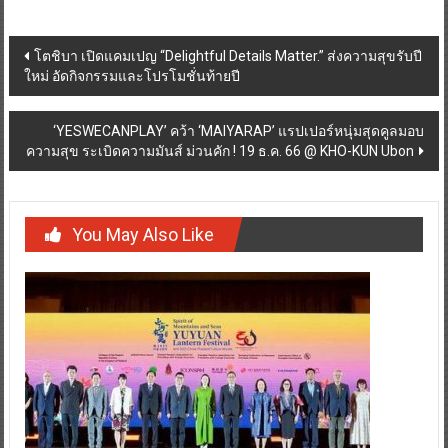
Post
โตชิบา เปิดแคมเปญ “Delightful Details Matter.” ส่งความสุขรับปี
ใหม่ อัดกิจกรรมและโปรโมชั่นท้ายปี
navigation
‘YESWECANPLAY’ คว้า ‘MAIYARAP’ แรปเปอร์หนุ่มสุดคูลมอบ
ความสุข ระเบิดความมันส์ ม่วนคัก ! 19 ธ.ค. 66 @ KHO-KUN Ubon
You May Also Like