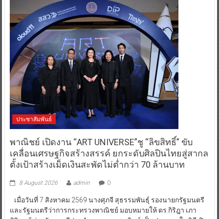
ประชาสัมพันธ์
พาณิชย์ เปิดงาน “ART UNIVERSE”ชู “ลิขสิทธิ์” ขับ
เคลื่อนเศรษฐกิจสร้างสรรค์ ยกระดับศิลปินไทยสู่สากล
ตั้งเป้าสร้างเม็ดเงินสะพัดไม่ต่ำกว่า 70 ล้านบาท
8 August 2026
admin
0
เมื่อวันที่ 7 สิงหาคม 2569 นางศุภจี สุธรรมพันธุ์ รองนายกรัฐมนตรี
และรัฐมนตรีว่าการกระทรวงพาณิชย์ มอบหมายให้ ดร.กิริฎา เภา