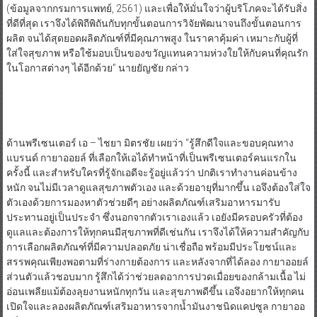
(ข้อมูลจากกรมการแพทย์, 2561) และเพื่อให้มั่นใจว่าผู้บริโภคจะได้รับสิ่ง
ที่ดีที่สุด เราจึงได้พิถีพิถันกับทุกขั้นตอนการวิจัยพัฒนาจนถึงขั้นตอนการ
ผลิต จนได้สุดยอดผลิตภัณฑ์ที่มีคุณภาพสูง ในราคาคุ้มค่า เหมาะกับผู้ที่
ใส่ใจสุขภาพ หรือใช้มอบเป็นของขวัญแทนความห่วงใยให้กับคนที่คุณรัก
ในโอกาสต่างๆ ได้อีกด้วย” นายยัญชัย กล่าว
​ด้านพรีเซนเตอร์ เอ – ไชยา มิตรชัย เผยว่า “รู้สึกดีใจและขอบคุณทาง
แบรนด์ กายาออยล์ ที่เลือกให้เอได้ทำหน้าที่เป็นพรีเซนเตอร์คนแรกใน
ครั้งนี้ และสำหรับใครที่รู้จักเอดีจะรู้อยู่แล้วว่า ปกติเราทำงานค่อนข้าง
หนัก จนไม่มีเวลาดูแลสุขภาพตัวเอง และด้วยอายุที่มากขึ้น เอจึงต้องใส่ใจ
ตัวเองด้วยการมองหาตัวช่วยดีๆ อย่างผลิตภัณฑ์เสริมอาหารมารับ
ประทานอยู่เป็นประจำ ซึ่งนอกจากตัวเราเองแล้ว เอยังมีครอบครัวที่ต้อง
ดูแลและต้องการให้ทุกคนมีสุขภาพที่ดีเช่นกัน เราจึงได้ให้ความสำคัญกับ
การเลือกผลิตภัณฑ์ที่มีความปลอดภัย น่าเชื่อถือ พร้อมมีประโยชน์และ
สรรพคุณเพียงพอตามที่ร่างกายต้องการ และหลังจากที่ได้ลอง กายาออยล์
ส่วนตัวแล้วชอบมาก รู้สึกได้ว่าช่วยลดอาการปวดเมื่อยของกล้ามเนื้อ ไม่
อ่อนเพลียแม้ต้องลุยงานหนักทุกวัน และสุขภาพดีขึ้น เอจึงอยากให้ทุกคน
เปิดใจและลองผลิตภัณฑ์เสริมอาหารจากน้ำมันงาชนิดแคปซูล กายาออ