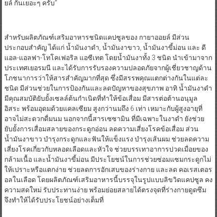
ยล์ กันเยอะๆ ครับ”
​สำหรับผลิตภัณฑ์เสริมอาหารชนิดแคปซูลของ กายาออยล์ มีส่วน
ประกอบสำคัญ ได้แก่ น้ำมันงาดำ, น้ำมันงาขาว, น้ำมันงาขี้ม่อน และ ดี
แอล-แอลฟา-โทโคเฟอริล แอซีเทต โดยน้ำมันงาทั้ง 3 ชนิด นำเข้ามาจาก
ประเทศเยอรมนี และได้รับการรับรองความปลอดภัยจากผู้เชี่ยวชาญด้าน
โภชนาการว่าให้สารสำคัญมากที่สุด ซึ่งมีสรรพคุณแตกต่างกันในแต่ละ
ชนิด มีส่วนช่วยในการป้องกันและลดปัญหาของสุขภาพ อาทิ น้ำมันงาดำ
มีคุณสมบัติยับยั้งเซลล์ต้นกำเนิดที่ทำให้ข้อเสื่อม มีสารต่อต้านอนุมูล
อิสระ พร้อมอุดมด้วยแคลเซียม สูงกว่านมถึง 6 เท่า เหมาะกับผู้สูงอายุที่
อาจไม่สะดวกดื่มนม นอกจากนี้สารเซซามิน ที่มีเฉพาะในงาดำ ยังช่วย
ยับยั้งการเสื่อมสลายของกระดูกอ่อน ลดความเสี่ยงโรคข้อเสื่อม ส่วน
น้ำมันงาขาว บำรุงกระดูกและฟันให้แข็งแรง บำรุงเส้นผม ช่วยลดความ
เสี่ยงโรคเกี่ยวกับหลอดเลือดและหัวใจ ช่วยบรรเทาอาการปวดเมื่อยของ
กล้ามเนื้อ และน้ำมันงาขี้ม่อน มีประโยชน์ในการช่วยซ่อมแซมกระดูกไม่
ให้เปราะหรือแตกง่าย ช่วยลดการอักเสบของร่างกาย และลด คอเรสเตอร
อลในเลือด โดยผลิตภัณฑ์เสริมอาหารนี้บรรจุในรูปแบบลิขวิดแคปซูล คง
ความสดใหม่ รับประทานง่าย พร้อมย่อยสลายได้ตรงจุดที่ร่างกายดูดซึม
จึงทำให้ได้รับประโยชน์อย่างเต็มที่