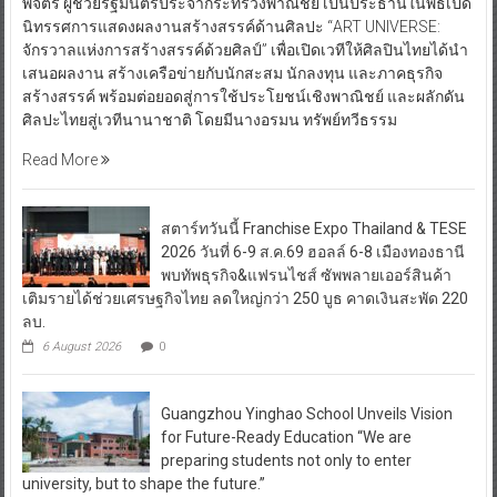
พิจิตร ผู้ช่วยรัฐมนตรีประจำกระทรวงพาณิชย์ เป็นประธานในพิธีเปิด
นิทรรศการแสดงผลงานสร้างสรรค์ด้านศิลปะ “ART UNIVERSE:
จักรวาลแห่งการสร้างสรรค์ด้วยศิลป์” เพื่อเปิดเวทีให้ศิลปินไทยได้นำ
เสนอผลงาน สร้างเครือข่ายกับนักสะสม นักลงทุน และภาคธุรกิจ
สร้างสรรค์ พร้อมต่อยอดสู่การใช้ประโยชน์เชิงพาณิชย์ และผลักดัน
ศิลปะไทยสู่เวทีนานาชาติ โดยมีนางอรมน ทรัพย์ทวีธรรม
Read More
สตาร์ทวันนี้ Franchise Expo Thailand & TESE
2026 วันที่ 6-9 ส.ค.69 ฮอลล์ 6-8 เมืองทองธานี
พบทัพธุรกิจ&แฟรนไชส์ ซัพพลายเออร์สินค้า
เติมรายได้ช่วยเศรษฐกิจไทย ลดใหญ่กว่า 250 บูธ คาดเงินสะพัด 220
ลบ.
6 August 2026
0
Guangzhou Yinghao School Unveils Vision
for Future-Ready Education “We are
preparing students not only to enter
university, but to shape the future.”