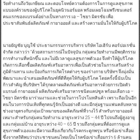
วัยทำงานถึงวัยเกษียณ และตอบโจทย์ความต้องการในการดูแลสุขภาพ
แบบองค์รวมของผู้บริโภคในยุคนิวนอร์มอล พร้อมเผยโฉมพรีเซนเตอร์
คนแรกของแบรนด์อย่างเป็นทางการ เอ – ไชยา มิตรชัย เพื่อ
ประชาสัมพันธ์ผลิตภัณฑ์ กายาออยส์ และสร้างความมั่นใจให้กับผู้บริโภค
​นายยัญชัย บุญใช้ ประธานกรรมการบริหาร บริษัท ไอเฮิร์บ คอร์ปอเรชั่น
จำกัด กล่าวว่า “ด้วยสถานการณ์ในปัจจุบัน กลุ่มคนวัยทำงานมีพฤติกรรม
การทำงานที่หนักขึ้น และไม่มีเวลาดูแลสุขภาพตัวเอง จึงทำให้ผู้บริโภค
เกิดการเลือกซื้อผลิตภัณฑ์เสริมอาหารเพื่อเป็นตัวช่วยในการเสริมสร้าง
ภูมิต้านทาน และป้องกันการเกิดโรคต่างๆ ของร่างกาย บริษัทฯ จึงมุ่งมั่น
พัฒนาและนำเสนอผลิตภัณฑ์ที่ดีที่สุดให้กับผู้บริโภค โดยครั้งนี้นับเป็น
ก้าวสำคัญ ที่บริษัทฯ ได้รุกตลาดผลิตภัณฑ์เสริมอาหารด้วยการเปิดตัว
แบรนด์ กายาออยล์ ผลิตภัณฑ์เสริมอาหารชนิดแคปซูล พร้อมเลือก เอ –
ไชยา มิตรชัย มาร่วมงานและช่วยในการโปรโมทสินค้า เพราะถือเป็นอีก
คนในวงการบันเทิงที่ทุกคนรู้จักเป็นอย่างดี และมีกลุ่มฐานแฟนคลับหลาย
ช่วงอายุตรงกับกลุ่มเป้าหมายของผลิตภัณฑ์ที่วางไว้ สำหรับกายาออยล์
เหมาะสำหรับกลุ่มคนวัยทำงาน อายุระหว่าง 25 – 44 ปี ไปจนถึงผู้สูงอายุ
และกลุ่มแม่บ้าน อายุระหว่าง 40 – 65 ปี รวมถึงกลุ่มคนที่ต้องการดูแล
สุขภาพตัวเองและมีความเสี่ยงเกี่ยวกับโรคกระดูกพรุน หรือข้อเข่าเสื่อม
ซึ่งจากสถิติพบว่าประชาชนคนไทยเป็นโรคข้อเข่าเสื่อมกว่า 6 ล้านคน