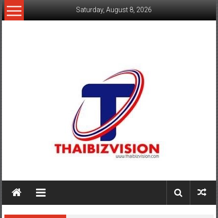
Skip
Saturday, August 8, 2026
to
content
www.thaibizvision.com
เว็บ
ธุรกิจ
ของ
คน
ไทย